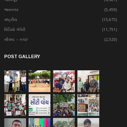
ભાવનગર
(5,459)
રાષ્ટ્રીય
(15,675)
વિડિયો ગેલેરી
(11,751)
સૌરાષ્ટ – કચ્છ
(2,520)
POST GALLERY