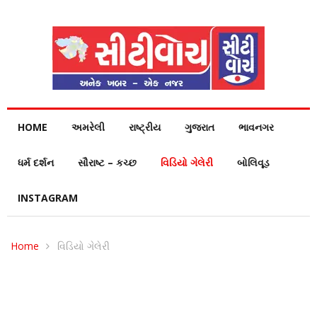
HOME
અમરેલી
રાષ્ટ્રીય
ગુજરાત
ભાવનગર
ધર્મ દર્શન
સૌરાષ્ટ – કચ્છ
વિડિયો ગેલેરી
બોલિવૂડ
INSTAGRAM
Home
વિડિયો ગેલેરી