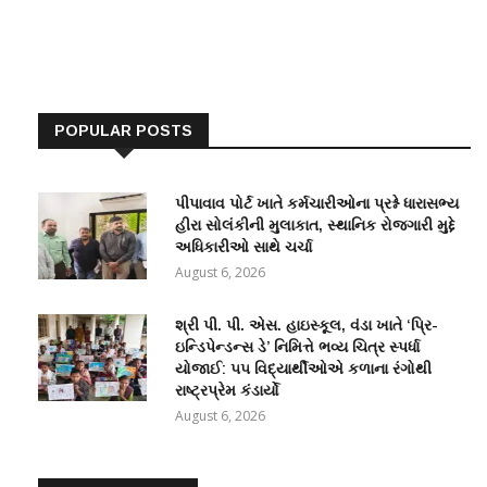
POPULAR POSTS
પીપાવાવ પોર્ટ ખાતે કર્મચારીઓના પ્રશ્ને ધારાસભ્ય
હીરા સોલંકીની મુલાકાત, સ્થાનિક રોજગારી મુદ્દે
અધિકારીઓ સાથે ચર્ચા
August 6, 2026
શ્રી પી. પી. એસ. હાઇસ્કૂલ, વંડા ખાતે ‘પ્રિ-
ઇન્ડિપેન્ડન્સ ડે’ નિમિત્તે ભવ્ય ચિત્ર સ્પર્ધા
યોજાઈ: ૫૫ વિદ્યાર્થીઓએ કળાના રંગોથી
રાષ્ટ્રપ્રેમ કંડાર્યો
August 6, 2026