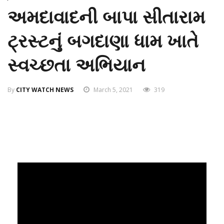
અમદાવાદની બાપા સીતારામ
ટ્રસ્ટનું બગદાણા ધામ ખાતે
સ્વચ્છતા અભિયાન
By
CITY WATCH NEWS
March 5, 2021
319