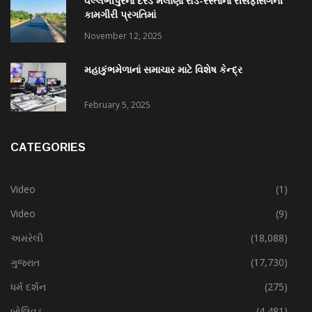
વલ્લભીપુરના દરેડ મેલાણા રોડ-રસ્તાના રીસર્ફેસિંગની
કામગીરી પ્રગતિમાં
November 12, 2025
મહાકુંભમેળાનાં સમાચાર માટે વિશેષ કેન્દ્ર
February 5, 2025
CATEGORIES
Video
(1)
Video
(9)
અમરેલી
(18,088)
ગુજરાત
(17,730)
ધર્મ દર્શન
(275)
બોલિવૂડ
(4,481)