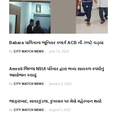
Babara પાલિકાના જૂનિયર કલાર્ક ACB ની ઝપટે ચડ્યા
By
CITY WATCH NEWS
June 10, 2026
Amreli જિલ્લા NSUI પરિવાર દ્વારા ભવ્ય સાયકલ સ્પર્ધાનું
આયોજન કરાયું
By
CITY WATCH NEWS
January 3, 2023
જાફરાબાદ, સાવરકુંડલા, કુંકાવાવ પર મેઘો મહેરબાન થયો
By
CITY WATCH NEWS
August 5, 2022