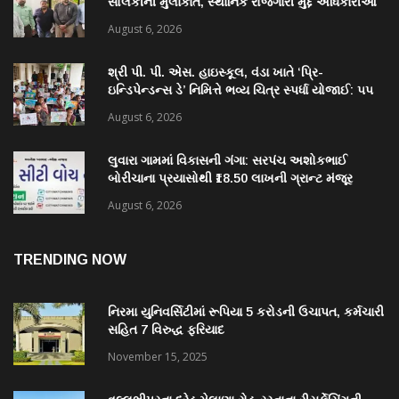
સોલંકીની મુલાકાત, સ્થાનિક રોજગારી મુદ્દે અધિકારીઓ
સાથે ચર્ચા
August 6, 2026
શ્રી પી. પી. એસ. હાઇસ્કૂલ, વંડા ખાતે ‘પ્રિ-
ઇન્ડિપેન્ડન્સ ડે’ નિમિત્તે ભવ્ય ચિત્ર સ્પર્ધા યોજાઈ: ૫૫
વિદ્યાર્થીઓએ કળાના રંગોથી રાષ્ટ્રપ્રેમ કંડાર્યો
August 6, 2026
લુવારા ગામમાં વિકાસની ગંગા: સરપંચ અશોકભાઈ
બોરીચાના પ્રયાસોથી ₹18.50 લાખની ગ્રાન્ટ મંજૂર
August 6, 2026
TRENDING NOW
નિરમા યુનિવર્સિટીમાં રૂપિયા 5 કરોડની ઉચાપત, કર્મચારી
સહિત 7 વિરુદ્ધ ફરિયાદ
November 15, 2025