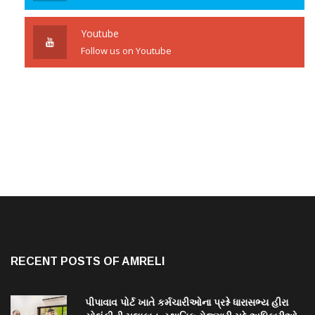
Youtube
Follow us on Youtube
RECENT POSTS OF AMRELI
પીપાવાવ પોર્ટ ખાતે કર્મચારીઓના પ્રશ્ને ધારાસભ્ય હીરા