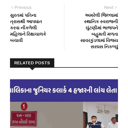
Post
Previous
Next
Previous
Next
post:
post:
સુરતમાં પતિના
અમરેલી જિલ્લામાં
navigation
ત્રાસથી આપઘાત
સ્થાનિક સ્વરાજની
કરવા નીકળેલી
ચુંટણીમાં ભાજપને
મહિલાને રિક્ષાચાલકે
બહુમતી મળતા
બચાવી
સાવરકુંડલામાં વિજય
સરઘસ નિકળ્યું
RELATED POSTS