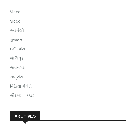
Video
Video
અમરેલી
ગુજરાત
ધર્મ દર્શન
બોલિવૂડ
ભાવનગર
રાષ્ટ્રીય
વિડિયો ગેલેરી
સૌરાષ્ટ – કચ્છ
ARCHIVES