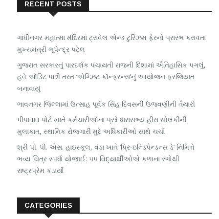
RECENT POSTS
ગાંધીનગર મહાત્મા મંદિરમાં ટ્રાવેલ એન્ડ ટુરિઝમ ફેરનો પ્રારંભ કરાવતા
મુખ્યમંત્રી ભૂપેન્દ્ર પટેલ
ગુજરાત સરકારનું પારદર્શક પંચાયતી રાજની દિશામાં ઐતિહાસિક પગલું,
હવે ઑડિટ પછી તરત ‘એગ્ઝિટ કૉન્ફરન્સ’નું આયોજન ફરજિયાત
બનાવાયું
ભાવનગર જિલ્લામાં ઉત્સાહ પૂર્વક સિંહ દિવસની ઉજવણીની તૈયારી
પીપાવાવ પોર્ટ ખાતે કર્મચારીઓના પ્રશ્ને ધારાસભ્ય હીરા સોલંકીની
મુલાકાત, સ્થાનિક રોજગારી મુદ્દે અધિકારીઓ સાથે ચર્ચા
શ્રી પી. પી. એસ. હાઇસ્કૂલ, વંડા ખાતે ‘પ્રિ-ઇન્ડિપેન્ડન્સ ડે’ નિમિત્તે
ભવ્ય ચિત્ર સ્પર્ધા યોજાઈ: ૫૫ વિદ્યાર્થીઓએ કળાના રંગોથી
રાષ્ટ્રપ્રેમ કંડાર્યો
CATEGORIES