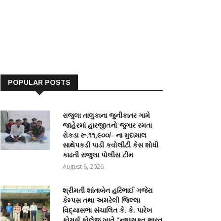
POPULAR POSTS
રાજુલા તાલુકાના જુનીકાતર ગામે
જાહેરમાં હારજીતનો જુગાર રમતા
રોકડા રૂ.૧૧,૯૦૦/- ના મુદામાલ
સાથેપકડી પાડી કવોલીટી કેસ શોધી
કાઢતી રાજુલા પોલીસ ટીમ
August 8, 2026
શ્રીમતી શાંતાબેન હરિભાઈ ગજેરા
કેમ્પસ તથા અમરેલી જિલ્લા
વિદ્યાસભા સંચાલિત કે. કે. પારેખ
કોમર્સ કોલેજ ખાતે “નશામુક્ત ભારત