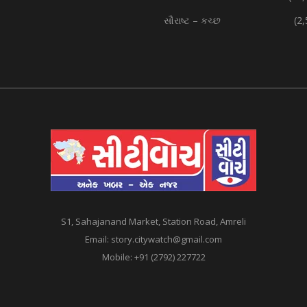
સૌરાષ્ટ – કચ્છ
(2
S1, Sahajanand Market, Station Road, Amreli
Email:
story.citywatch@gmail.com
Mobile:
+91 (2792) 227722