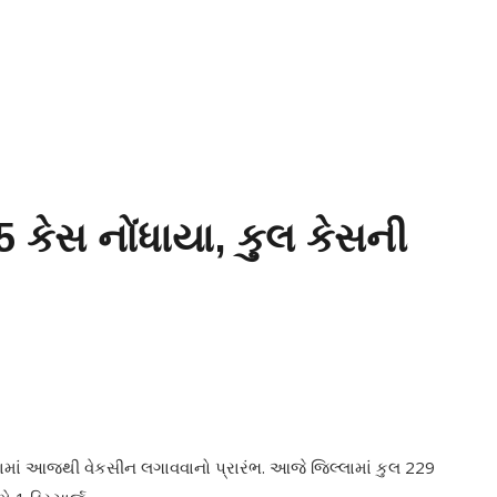
5 કેસ નોંધાયા, કુલ કેસની
ામાં આજથી વેકસીન લગાવવાનો પ્રારંભ. આજે જિલ્લામાં કુલ 229