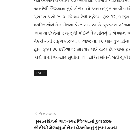
વ્યક્તિઓને વેકસીન ડોઝ અપાયા. આજે 5 પોઝિટિવ સામે 
અમરેલી જિલ્લામાં હવે કોરોનાનો અંત નજીક આવી ગ
પ્રારંભ થયો છે. આજે અમરેલી શહેરમાં કુલ 82, રાજુ
વ્યક્તિઓને વેકસીનના ડોઝ અપાયા છે. ગુજરાત આંખ
અપાયા છે તેમાં હજુ સુધી કોઈને વેકસીનનું રિએક્શન 
વેકસીનની સફળ શરુઆત. આજ તા. 16 જાન્યુઆરીના રોજ 
હાલ ફક્ત 36 દર્દીઓ જ સારવાર લઈ રહ્યા છે. આજે ફક્ત
કોરોના થી અત્યાર સુધીમા 41 વ્યકિત મોતને ભેટી ચુકી
TAGS:
Post
Previous
Previous
post:
પ્રથમ દિવસે ભાવનગર જિલ્લામાં કુલ ૪૦૯
navigation
લોકોએ મેળવ્યું કોરોના વેક્સીનનું સુરક્ષા કવચ