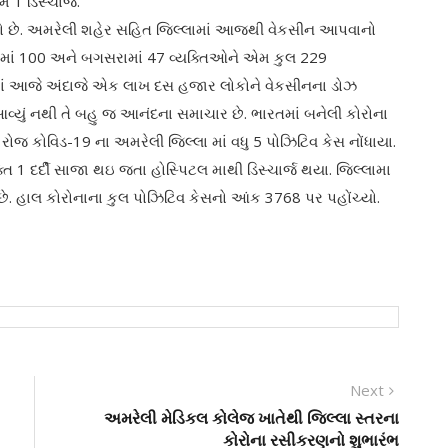
1 ડિસ્ચાર્જ.
યો છે. અમરેલી શહેર સહિત જિલ્લામાં આજથી વેકસીન આપવાનો
લામાં 100 અને બગસરામાં 47 વ્યક્તિઓને એમ કુલ 229
માં આજે અંદાજે એક લાખ દસ હજાર લોકોને વેકસીનના ડોઝ
આવ્યું નથી તે બહુ જ આનંદના સમાચાર છે. ભારતમાં બનેલી કોરોના
કોવિડ-19 ના અમરેલી જિલ્લા માં વધુ 5 પોઝિટિવ કેસ નોંધાયા.
 1 દર્દી સાજા થઇ જતા હોસ્પિટલ માથી ડિસ્ચાર્જ થયા. જિલ્લામા
 છે. હાલ કોરોનાના કુલ પોઝિટિવ કેસનો આંક 3768 પર પહોંચ્યો.
Next
Next
post:
અમરેલી મેડિકલ કોલેજ ખાતેથી જિલ્લા સ્તરના
કોરોના રસીકરણનો શુભારંભ