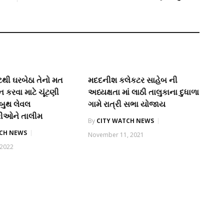
ટથી ઘરબેઠા તેનો મત
મદદનીશ કલેકટર સાહેબ ની
કરવા માટે ચૂંટણી
અધ્યક્ષતા માં લાઠી તાલુકાના દુધાળા
બુથ લેવલ
ગામે રાત્રી સભા યોજાય
રીઓને તાલીમ
By
CITY WATCH NEWS
TCH NEWS
November 11, 2021
 2022