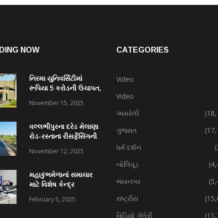
DING NOW
CATEGORIES
નિરમા યુનિવર્સિટીમાં
Video
રૂપિયા 5 કરોડની ઉચાપત,
Video
કર્મચારી સહિત 7 વિરુદ્ધ
November 15, 2025
ફરિયાદ
અમરેલી
(18,
વલ્લભીપુરના દરેડ મેલાણા
ગુજરાત
(17,
રોડ-રસ્તાના રીસર્ફેસિંગની
કામગીરી પ્રગતિમાં
ધર્મ દર્શન
(
November 12, 2025
બોલિવૂડ
(4
મહાકુંભમેળાનાં સમાચાર
ભાવનગર
(5
માટે વિશેષ કેન્દ્ર
રાષ્ટ્રીય
(15,
February 5, 2025
વિડિયો ગેલેરી
(11,