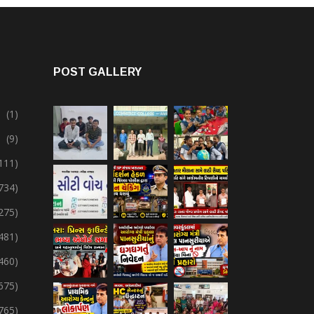
POST GALLERY
(1)
(9)
111)
734)
275)
,481)
,460)
675)
765)