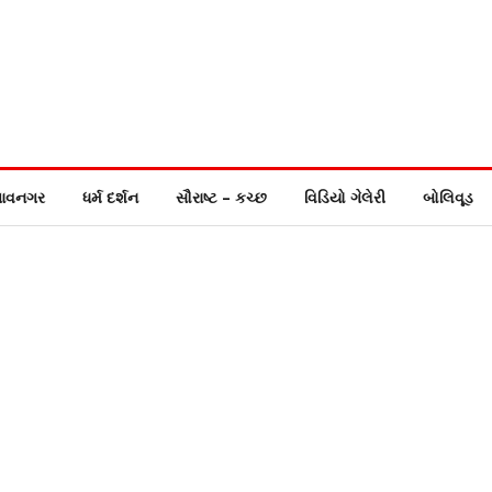
ાવનગર
ધર્મ દર્શન
સૌરાષ્ટ – કચ્છ
વિડિયો ગેલેરી
બોલિવૂડ