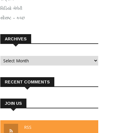
વિડિયો ગેલેરી
સૌરાષ્ટ – કચ્છ
ARCHIVES
Archives
RECENT COMMENTS
JOIN US
RSS