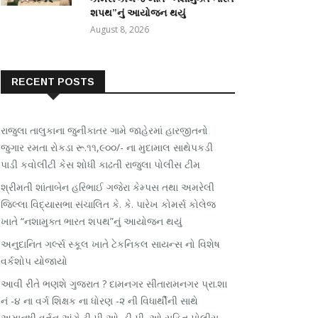
શપથ”નું આયોજન થયું
August 8, 2026
RECENT POSTS
રાજુલા તાલુકાના જુનીકાતર ગામે જાહેરમાં હારજીતનો
જુગાર રમતા રોકડા રૂ.૧૧,૯૦૦/- ના મુદામાલ સાથેપકડી
પાડી કવોલીટી કેસ શોધી કાઢતી રાજુલા પોલીસ ટીમ
શ્રીમતી શાંતાબેન હરિભાઈ ગજેરા કેમ્પસ તથા અમરેલી
જિલ્લા વિદ્યાસભા સંચાલિત કે. કે. પારેખ કોમર્સ કોલેજ
ખાતે “નશામુક્ત ભારત શપથ”નું આયોજન થયું
અનુદાનિત ગર્લ્સ સ્કૂલ ખાતે ટેકનિકલ સાયન્સ નો વિશેષ
વર્કશોપ યોજાયો
આવી રીતે ભણશે ગુજરાત ? દામનગર સીતારામનગર પ્રા.શા
નં -૪ ના વર્ગ શિક્ષક ના ધોરણ -૨ ની વિધાર્થીની સાથે
અમાનુષી વર્તન અંગે ટી પી ઓ .ડી પી. ઓ સહિત પોલીસ