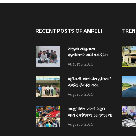
RECENT POSTS OF AMRELI
TREN
રાજુલા તાલુકાના
જુનીકાતર ગામે જાહેરમાં
હારજીતનો જુગાર રમતા
August 8, 2026
રોકડા રૂ.૧૧,૯૦૦/- ના
મુદામાલ સાથેપકડી પાડી
શ્રીમતી શાંતાબેન હરિભાઈ
કવોલીટી કેસ શોધી કાઢતી
ગજેરા કેમ્પસ તથા
રાજુલા પોલીસ ટીમ
અમરેલી જિલ્લા
August 8, 2026
વિદ્યાસભા સંચાલિત કે. કે.
પારેખ કોમર્સ કોલેજ ખાતે
અનુદાનિત ગર્લ્સ સ્કૂલ
“નશામુક્ત ભારત શપથ”નું
ખાતે ટેકનિકલ સાયન્સ નો
આયોજન થયું
વિશેષ વર્કશોપ યોજાયો
August 8, 2026