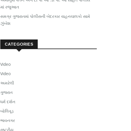
માં રજુઆત
સમગ્ર ગુજરાતમાં પોલીસની બેદરકાર વાહનચાલકો સામે
ઝુંબેશ
CATEGORIES
Video
Video
અમરેલી
ગુજરાત
ધર્મ દર્શન
બોલિવૂડ
ભાવનગર
રાષ્ટ્રીય