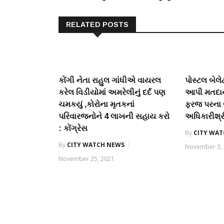
RELATED POSTS
કોંગી નેતા રાહુલ ગાંધીએ વાયરલ
પોસ્ટલ બેલે
કરેલ વિડીયોમાં અમરેલીનું દર્દ પણ
આપી મતદાન 
ચમકયું ,કોરોના મૃતકનાં
ફરજ પરના 
પરિવારજનોને 4 લાખની સહાય કરો
અધિકારીશ્
: કોંગ્રેસ
By
CITY WA
By
CITY WATCH NEWS
November 3,
November 25, 2021