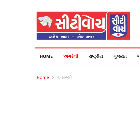
HOME
અમરેલી
રાષ્ટ્રીય
ગુજરાત
ભ
Home
અમરેલી