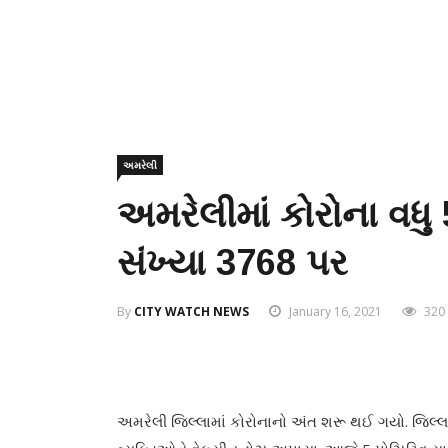
અમરેલી
અમરેલીમાં કોરોના વધુ 
સંખ્યા 3768 પર
By
CITY WATCH NEWS
January 16, 2021
320
અમરેલી જિલ્લામાં કોરોનાનો અંત શરૂ થઈ ગયો. જિલ્લ