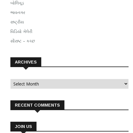
બોલિવૂડ
ભાવનગર
રાષ્ટ્રીય
વિડિયો ગેલેરી
સૌરાષ્ટ – કચ્છ
ARCHIVES
Archives
RECENT COMMENTS
JOIN US