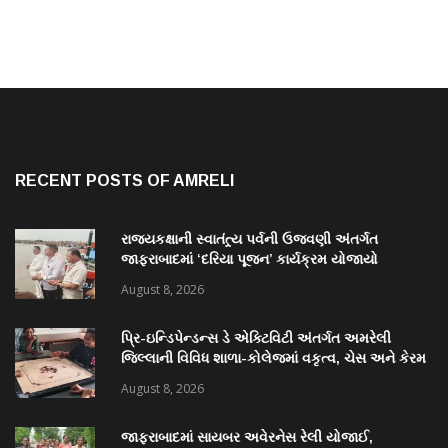
RECENT POSTS OF AMRELI
રાજ્યકક્ષાની સ્વાતંત્ર્ય પર્વની ઉજવણી અંતર્ગત
જાફરાબાદમાં ‘દરિયા પૂજન’ કાર્યક્રમ યોજાયો
August 8, 2026
પ્રિ-ઇન્ડિપેન્ડન્સ ડે એક્ટિવિટી અંતર્ગત અમરેલી
જિલ્લાની વિવિધ શાળા-કોલેજમાં વકૃત્વ, ચેસ અને કેરમ
સ્પર્ધાનું આયોજન
August 8, 2026
જાફરાબાદમાં સાયબર અવેરનેસ રેલી યોજાઈ,