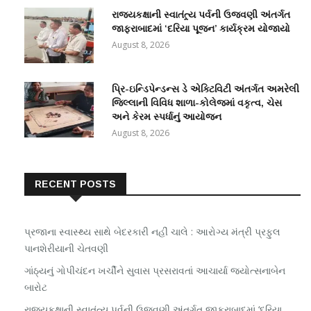
રાજ્યકક્ષાની સ્વાતંત્ર્ય પર્વની ઉજવણી અંતર્ગત
જાફરાબાદમાં ‘દરિયા પૂજન’ કાર્યક્રમ યોજાયો
August 8, 2026
પ્રિ-ઇન્ડિપેન્ડન્સ ડે એક્ટિવિટી અંતર્ગત અમરેલી
જિલ્લાની વિવિધ શાળા-કોલેજમાં વકૃત્વ, ચેસ
અને કેરમ સ્પર્ધાનું આયોજન
August 8, 2026
RECENT POSTS
પ્રજાના સ્વાસ્થ્ય સાથે બેદરકારી નહીં ચાલે : આરોગ્ય મંત્રી પ્રફુલ
પાનશેરીયાની ચેતવણી
ગાંઠ્યનું ગોપીચંદન ખર્ચીને સુવાસ પ્રસરાવતાં આચાર્યા જ્યોત્સનાબેન
બારોટ
રાજ્યકક્ષાની સ્વાતંત્ર્ય પર્વની ઉજવણી અંતર્ગત જાફરાબાદમાં ‘દરિયા