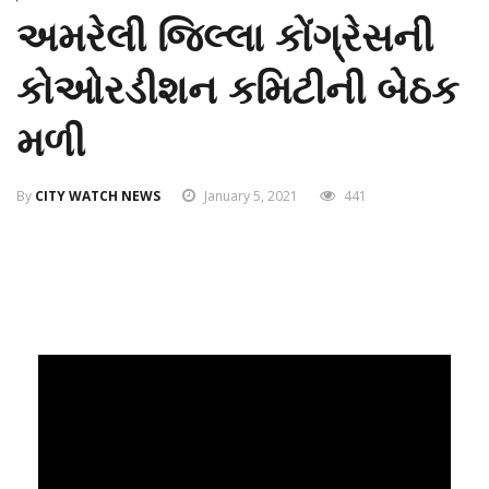
અમરેલી જિલ્લા કોંગ્રેસની
કોઓરડીશન કમિટીની બેઠક
મળી
By
CITY WATCH NEWS
January 5, 2021
441