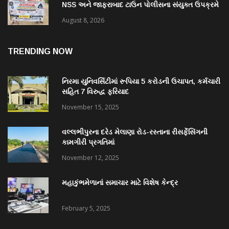
NSS અને જાફરાબાદ ટાઉન પોલીસના સંયુક્ત ઉપક્રમે
યોજાયેલી રેલીમાં ૩૮ વિદ્યાર્થીઓ જોડાયા
August 8, 2026
TRENDING NOW
નિરમા યુનિવર્સિટીમાં રૂપિયા 5 કરોડની ઉચાપત, કર્મચારી
સહિત 7 વિરુદ્ધ ફરિયાદ
November 15, 2025
વલ્લભીપુરના દરેડ મેલાણા રોડ-રસ્તાના રીસર્ફેસિંગની
કામગીરી પ્રગતિમાં
November 12, 2025
મહાકુંભમેળાનાં સમાચાર માટે વિશેષ કેન્દ્ર
February 5, 2025