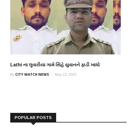
Lathi ના લુવારીયા ગામે સિંહે યુવાનને ફાડી ખાધો
By
CITY WATCH NEWS
May 22, 2025
POPULAR POSTS