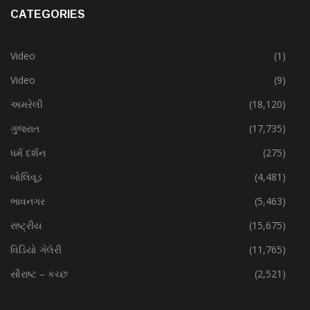
CATEGORIES
Video
(1)
Video
(9)
અમરેલી
(18,120)
ગુજરાત
(17,735)
ધર્મ દર્શન
(275)
બોલિવૂડ
(4,481)
ભાવનગર
(5,463)
રાષ્ટ્રીય
(15,675)
વિડિયો ગેલેરી
(11,765)
સૌરાષ્ટ – કચ્છ
(2,521)