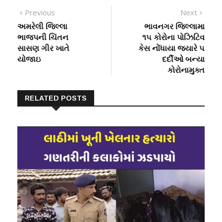
Post
Previous
Next
Previous
Next
post:
post:
અમરેલી જિલ્લા
ભાવનગર જિલ્લામા
navigation
ભાજપની ચિંતન
૧૫ કોરોના પોઝિટિવ
સાસણ ગીર ખાતે
કેસ નોંધાયા જ્યારે ૫
યોજાઇ
દર્દીઓ બન્યા
કોરોનામુક્ત
RELATED POSTS