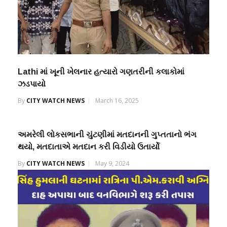
Lathi માં ખૂની ખેલનાર હત્યારો ગણતરીની કલાકોમાં
ઝડપાયો
By
CITY WATCH NEWS
March 16, 2025
અમરેલી લોકસભાની ચુંટણીમાં મતદાનની ગુપ્તતાનો ભંગ
થયો, મતદાતાએ મતદાન કરી વિડીયો ઉતાર્યો
By
CITY WATCH NEWS
May 9, 2024