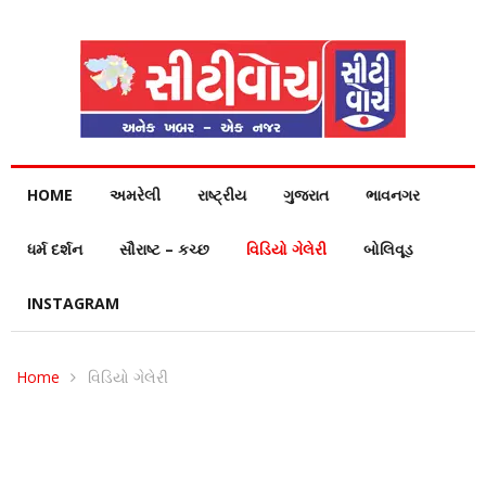
HOME
અમરેલી
રાષ્ટ્રીય
ગુજરાત
ભાવનગર
ધર્મ દર્શન
સૌરાષ્ટ – કચ્છ
વિડિયો ગેલેરી
બોલિવૂડ
INSTAGRAM
Home
વિડિયો ગેલેરી