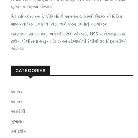
પૂજન’ કાર્યક્રમ યોજાયો
પ્રિ-ઇન્ડિપેન્ડન્સ ડે એક્ટિવિટી અંતર્ગત અમરેલી જિલ્લાની વિવિધ
શાળા-કોલેજમાં વકૃત્વ, ચેસ અને કેરમ સ્પર્ધાનું આયોજન
જાફરાબાદમાં સાયબર અવેરનેસ રેલી યોજાઈ, NSS અને જાફરાબાદ
ટાઉન પોલીસના સંયુક્ત ઉપક્રમે યોજાયેલી રેલીમાં ૩૮ વિદ્યાર્થીઓ
જોડાયા
CATEGORIES
Video
Video
અમરેલી
ગુજરાત
ધર્મ દર્શન