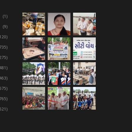
(1)
(9)
120)
735)
275)
,481)
,463)
675)
765)
,521)