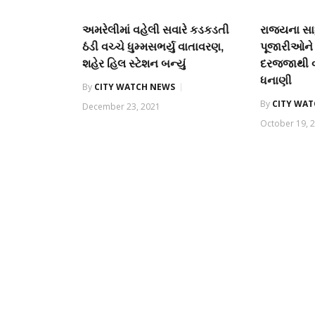
અમરેલીમાં વહેલી સવારે કડકડતી
રાજ્યના સ
ઠંડી વચ્ચે ધુમ્મસભર્યુ વાતાવરણ,
પૂજારીઓને 
શહેર હિલ સ્ટેશન બન્યું
દરજજાથી વં
ધનાણી
By
CITY WATCH NEWS
By
CITY WA
December 23, 2021
October 19, 