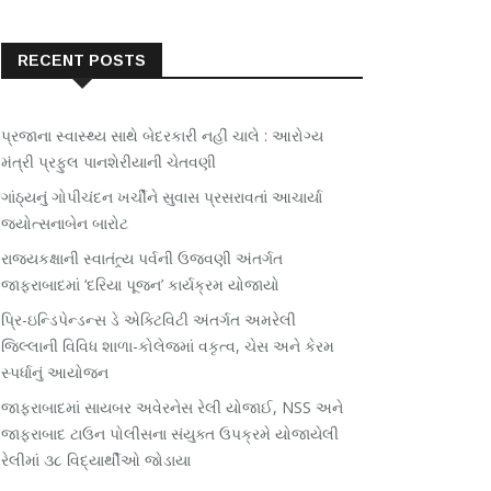
RECENT POSTS
પ્રજાના સ્વાસ્થ્ય સાથે બેદરકારી નહીં ચાલે : આરોગ્ય
મંત્રી પ્રફુલ પાનશેરીયાની ચેતવણી
ગાંઠ્યનું ગોપીચંદન ખર્ચીને સુવાસ પ્રસરાવતાં આચાર્યા
જ્યોત્સનાબેન બારોટ
રાજ્યકક્ષાની સ્વાતંત્ર્ય પર્વની ઉજવણી અંતર્ગત
જાફરાબાદમાં ‘દરિયા પૂજન’ કાર્યક્રમ યોજાયો
પ્રિ-ઇન્ડિપેન્ડન્સ ડે એક્ટિવિટી અંતર્ગત અમરેલી
જિલ્લાની વિવિધ શાળા-કોલેજમાં વકૃત્વ, ચેસ અને કેરમ
સ્પર્ધાનું આયોજન
જાફરાબાદમાં સાયબર અવેરનેસ રેલી યોજાઈ, NSS અને
જાફરાબાદ ટાઉન પોલીસના સંયુક્ત ઉપક્રમે યોજાયેલી
રેલીમાં ૩૮ વિદ્યાર્થીઓ જોડાયા