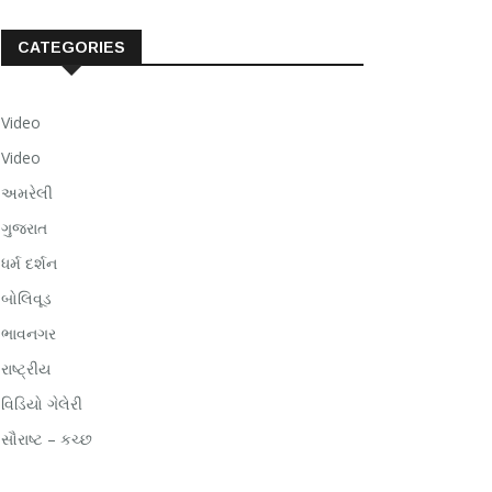
CATEGORIES
Video
Video
અમરેલી
ગુજરાત
ધર્મ દર્શન
બોલિવૂડ
ભાવનગર
રાષ્ટ્રીય
વિડિયો ગેલેરી
સૌરાષ્ટ – કચ્છ