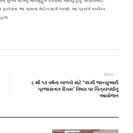
 મુખ્‍ય માર્ગનું ખાતમુર્હુત કરવામાં આવ્‍યું હતું. ગોપાલભાઈ
કમ ફાળવતા આ ગામના મેઈન માર્ગ બનશે. આ પ્રસંગે કાર્યકર
 હતા.
Next
Next
post:
૮ થી ૧૩ વર્ષના બાળકો માટે “૨૬મી જાન્યુઆરી
પ્રજાસતાક દિવસ” વિષય પર ચિત્રસ્પર્ધાનુ
આયોજન