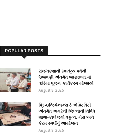
POPULAR POSTS
રાજ્યકક્ષાની સ્વાતંત્ર્ય પર્વની
ઉજવણી અંતર્ગત જાફરાબાદમાં
‘દરિયા પૂજન’ કાર્યક્રમ યોજાયો
August 8, 2026
પ્રિ-ઇન્ડિપેન્ડન્સ ડે એક્ટિવિટી
અંતર્ગત અમરેલી જિલ્લાની વિવિધ
શાળા-કોલેજમાં વકૃત્વ, ચેસ અને
કેરમ સ્પર્ધાનું આયોજન
August 8, 2026