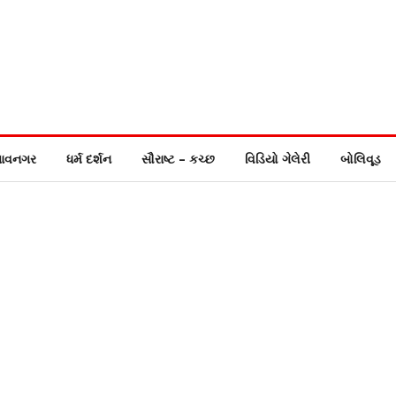
ાવનગર
ધર્મ દર્શન
સૌરાષ્ટ – કચ્છ
વિડિયો ગેલેરી
બોલિવૂડ