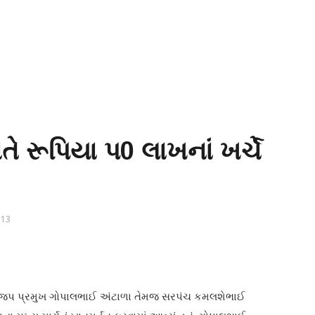
તે રૂપિયા પ0 લાખનાં ખર્ચે
13
ા ભાજપ પ્રમુખ ગોપાલભાઈ અંટાળા તેમજ સરપંચ કમલશેભાઈ