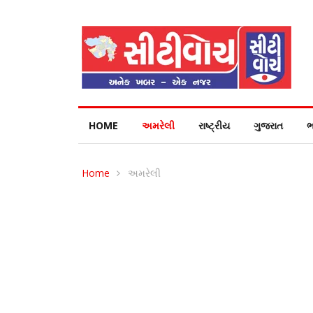
HOME
અમરેલી
રાષ્ટ્રીય
ગુજરાત
ભ
Home
અમરેલી