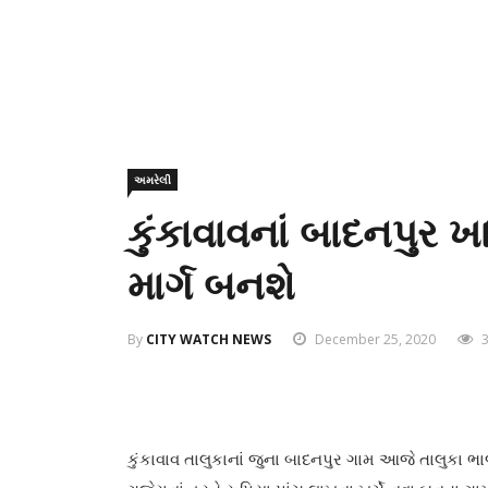
અમરેલી
કુંકાવાવનાં બાદનપુર ખા
માર્ગ બનશે
By
CITY WATCH NEWS
December 25, 2020
3
કુંકાવાવ તાલુકાનાં જુના બાદનપુર ગામ આજે તાલુક