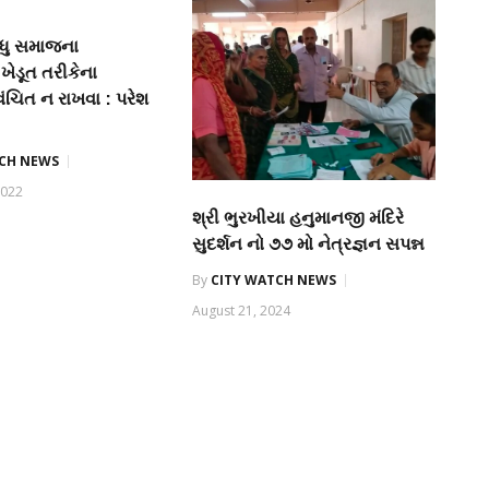
ાધુ સમાજના
ખેડૂત તરીકેના
ચિત ન રાખવા : પરેશ
TCH NEWS
2022
શ્રી ભુરખીયા હનુમાનજી મંદિરે
સુદર્શન નો ૭૭ મો નેત્રજ્ઞન સપન્ન
By
CITY WATCH NEWS
August 21, 2024