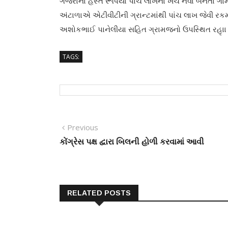
ગજેરાનાં હસ્‍તે રૂપિયા પાંચ લાખના ખર્ચે નવા બનતા ગામના
અંટાળાએ એટીવીટીની ગ્રાન્‍ટમાંથી પાંચ લાખ જેવી ર
અશોકભાઈ પાનેલીયા સહિત ગ્રામજનો ઉપસ્‍થિત રહૃાા
TAGS:
Post
Previous
Previous
post:
કોંગ્રેસ પક્ષ દ્વારા બિલની હોળી કરવામાં આવી
navigation
RELATED POSTS