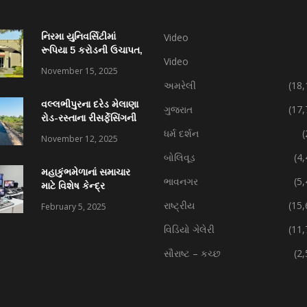
નિરમા યુનિવર્સિટીમાં
Video
રૂપિયા 5 કરોડની ઉચાપત,
Video
કર્મચારી સહિત 7 વિરુદ્ધ
November 15, 2025
ફરિયાદ
અમરેલી
(18,
વલ્લભીપુરના દરેડ મેલાણા
ગુજરાત
(17,
રોડ-રસ્તાના રીસર્ફેસિંગની
કામગીરી પ્રગતિમાં
ધર્મ દર્શન
(
November 12, 2025
બોલિવૂડ
(4
મહાકુંભમેળાનાં સમાચાર
ભાવનગર
(5
માટે વિશેષ કેન્દ્ર
રાષ્ટ્રીય
(15,
February 5, 2025
વિડિયો ગેલેરી
(11,
સૌરાષ્ટ – કચ્છ
(2