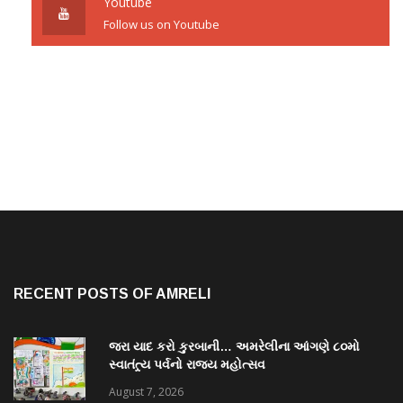
Youtube
Follow us on Youtube
RECENT POSTS OF AMRELI
જરા યાદ કરો કુરબાની… અમરેલીના આંગણે ૮૦મો
સ્વાતંત્ર્ય પર્વનો રાજ્ય મહોત્સવ
August 7, 2026