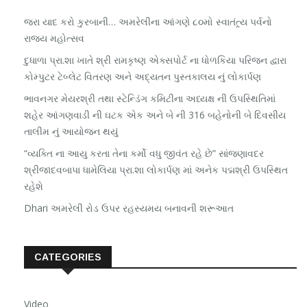
જરા યાદ કરો કુરબાની… અમરેલીના આંગણે ૮૦મો સ્વાતંત્ર્ય પર્વનો
રાજ્ય મહોત્સવ
દુધાળા પ્રા.શા ખાતે શ્રી રામકૃષ્ણ એક્સપોર્ટ ના ધોળકિયા પરિજન દ્વારા
કોમ્પુટર ટેબ્લેટ વિતરણ અને અદ્યતન પુસ્તકાલય નું લોકાર્પણ
ભાવનગર મેયરશ્રી તથા સ્ટેન્ડિંગ કમિટીના અધ્યક્ષ ની ઉપસ્થિતિમાં
શહેર આંગણવાડી ની ઘટક એક અને બે ની 316 બહેનોની બે દિવસીય
તાલીમ નું આયોજન થયું
“વ્યક્તિ ના આયુ કરતા તેના કર્મો વધુ જીવંત રહે છે” સાંજણાવદર
શ્રીજાદવબાપા ધામેલિયા પ્રા.શા લોકાર્પણ માં અનેક પદ્મશ્રી ઉપસ્થિત
રહેશે
Dhari અમરેલી રોડ ઉપર રહસ્યમય બનાવની શરૂઆત
CATEGORIES
Video