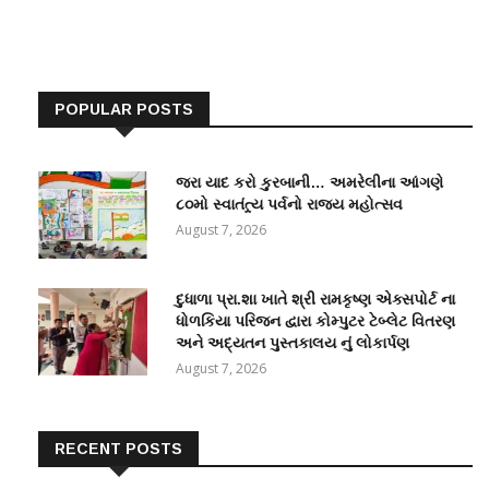
POPULAR POSTS
જરા યાદ કરો કુરબાની… અમરેલીના આંગણે
૮૦મો સ્વાતંત્ર્ય પર્વનો રાજ્ય મહોત્સવ
August 7, 2026
દુધાળા પ્રા.શા ખાતે શ્રી રામકૃષ્ણ એક્સપોર્ટ ના
ધોળકિયા પરિજન દ્વારા કોમ્પુટર ટેબ્લેટ વિતરણ
અને અદ્યતન પુસ્તકાલય નું લોકાર્પણ
August 7, 2026
RECENT POSTS