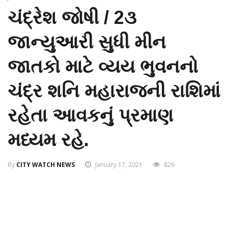
ચંદ્રેશ જોષી / 2૩
જાન્યુઆરી સુધી મીન
જાતકો માટે વ્યય ભુવનનો
ચંદ્ર શનિ મહારાજની રાશિમાં
રહેતા આવકનું પ્રમાણ
મધ્યમ રહે.
By
CITY WATCH NEWS
January 17, 2021
826