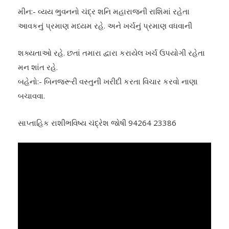
મીન:- વ્યય ભુવનનો ચંદ્ર શનિ મહારાજની રાશિમાં રહેતા
આવકનું પ્રમાણ મધ્યમ રહે. અને ખર્ચનું પ્રમાણ વધવાની
શક્યતાઓ રહે. છતાં તમારા દ્વારા કરાયેલ ખર્ચ ઉપયોગી રહેતા
મન શાંત રહે.
બહેનો:- બિનજરૂરી વસ્તુની ખરીદી કરતા વિચાર કરવો નાણા
બચાવવા.
સાપ્તાહિક રાશીભવિષ્ય ચંદ્રેશ જોષી 94264 23386