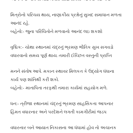
મિત્રોનો પરિચય થાય, નાણાકીય પ્રશ્નોનું સુખદ સમાધાન મળતા
આનંદ રહે.
બહેનો:- જુના પરિચિતોને મળવાનો આનંદ લઇ શકશો
વૃશ્ચિક:- ચોથા સ્થાનમાં ચંદ્રનું ભ્રમણ ભૌતિક સુખ સગવડો
વધારવાનો સમય પૂર્ણ થાય. તમારી ઈચ્છિત વસ્તુની પ્રાપ્તિ
મનને સંતોષ આપે. મકાન સ્થાવર મિલકત કે ઉદ્યોગ ધંધાના
કાર્ય પણ શાંતિથી કરી શકો.
બહેનો:- માતાપિતા તરફથી તમારા કાર્યમાં સહયોગ મળે.
ધન:- ત્રીજા સ્થાનમાં ચંદ્રનું ભ્રમણ સાહસિકતા આપનાર
હિંમત વધારનાર અને પરદેશને લગતી કામગીરીમાં જડપ
વધારનાર બને આયાત નિકાસના આ ધંધામાં હોવ તો અચાનક