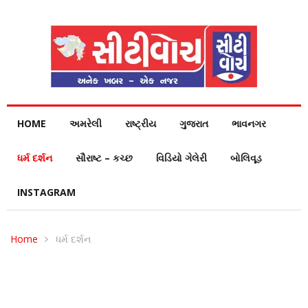
HOME
અમરેલી
રાષ્ટ્રીય
ગુજરાત
ભાવનગર
ધર્મ દર્શન
સૌરાષ્ટ – કચ્છ
વિડિયો ગેલેરી
બોલિવૂડ
INSTAGRAM
Home
ધર્મ દર્શન