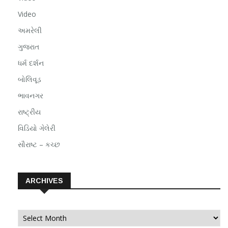
Video
અમરેલી
ગુજરાત
ધર્મ દર્શન
બોલિવૂડ
ભાવનગર
રાષ્ટ્રીય
વિડિયો ગેલેરી
સૌરાષ્ટ – કચ્છ
ARCHIVES
Archives