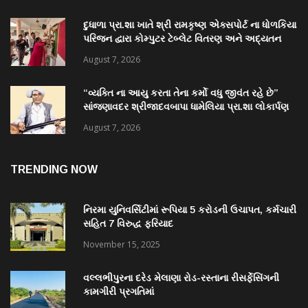
દુધાળા પ્રા.શા ખાતે શ્રી રામકૃષ્ણ એક્સપોર્ટ ના ધોળકિયા
પરિજન દ્વારા કોમ્પુટર ટેબ્લેટ વિતરણ અને અદ્યતન
પુસ્તકાલય નું લોકાર્પણ
August 7, 2026
“વ્યક્તિ ના આયુ કરતા તેના કર્મો વધુ જીવંત રહે છે”
સાંજણાવદર શ્રીજાદવબાપા ધામેલિયા પ્રા.શા લોકાર્પણ
માં અનેક પદ્મશ્રી ઉપસ્થિત રહેશે
August 7, 2026
TRENDING NOW
નિરમા યુનિવર્સિટીમાં રૂપિયા 5 કરોડની ઉચાપત, કર્મચારી
સહિત 7 વિરુદ્ધ ફરિયાદ
November 15, 2025
વલ્લભીપુરના દરેડ મેલાણા રોડ-રસ્તાના રીસર્ફેસિંગની
કામગીરી પ્રગતિમાં