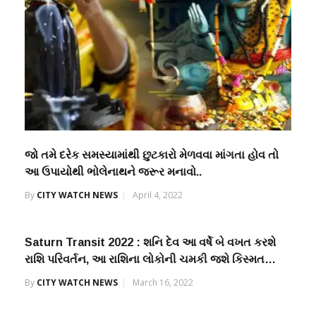
જો તમે દરેક સમસ્યામાંથી છુટકારો મેળવવા માંગતા હોવ તો
આ ઉપાયોથી ભોલેનાથને જરૂર મનાવો..
By
CITY WATCH NEWS
April 4, 2022
Saturn Transit 2022 : શનિ દેવ આ વર્ષે બે વખત કરશે
રાશિ પરિવર્તન, આ રાશિના લોકોની ચમકી જશે કિસ્મત…
By
CITY WATCH NEWS
March 16, 2022