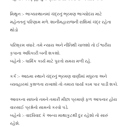
મિથુન :- ભાગ્યસ્થાનમાં ચંદ્રનું ભ્રમણ ભાગ્યોદય માટે
મહેનતનું પરિણામ મળે. શાનીમહારાજની રાશિમાં ચંદ્ર રહેતા
થોડો
પરિશ્રમ વધારે. તમે ન્યાય અને નીતિથી ચાલશો તો ઈશ્વરીય
કૃપાના અધિકારી બની શકશો.
બહેનો :- ધાર્મિક કાર્ય માટે પુરતો સમય મળી રહે.
કર્ક :- આઠમા સ્થાને ચંદ્રનું ભ્રમણ વાણીમાં મધુરતા અને
વ્યવહારમાં કુશળતા રાખાશો તો તમારા ધાર્યા કામ પાર પાડી શકો.
આવકના સાધનો તમને તમારી મીછા પ્રમાણે ફળ આપનાર હોય
વારસાઈ પ્રશ્નોનો સામનો કરવો પડે.
બહેનો :- વાદવિવાદ કે અન્ય માથાકુટથી દુર રહેશો તો સારું
રહેશે.