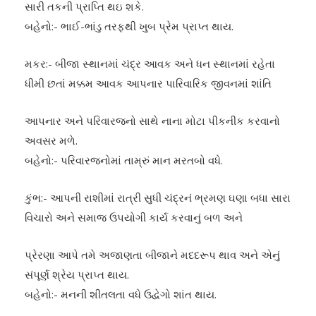
સારી તકની પ્રાપ્તિ થઇ શકે.
બહેનો:- ભાઈ-ભાંડુ તરફથી ખુબ પ્રેમ પ્રાપ્ત થાય.
મકર:- બીજા સ્થાનમાં ચંદ્ર આવક અને ધન સ્થાનમાં રહેતા
ધીમી છતાં મક્કમ આવક આપનાર પારિવારિક જીવનમાં શાંતિ
આપનાર અને પરિવારજનો સાથે નાના મોટા પીકનીક કરવાનો
અવસર મળે.
બહેનો:- પરિવારજનોમાં તામ્રું માન મરતબો વધે.
કુંભ:- આપની રાશીમાં રાત્રી સુધી ચંદ્રનં ભ્રમણ ઘણા બધા સારા
વિચારો અને સમાજ ઉપયોગી કાર્ય કરવાનું બળ અને
પ્રેરણા આપે તમે અજાણતા બીજાને મદદરૂપ થાવ અને એનું
સંપૂર્ણ શ્રેય પ્રાપ્ત થાય.
બહેનો:- મનની શીતલતા વધે ઉદ્વેગો શાંત થાય.