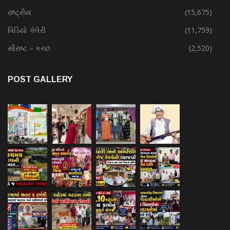
રાષ્ટ્રીય
(15,675)
વિડિયો ગેલેરી
(11,759)
સૌરાષ્ટ – કચ્છ
(2,520)
POST GALLERY