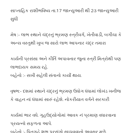
સાપ્તાહિક રાશીભવિષ્ય તા.17 જાન્યુઆરી થી 2૩ જાન્યુઆરી
સુધી
મેષ :- લાભ સ્થાને ચંદ્રનું ભ્રમણ સ્ત્રીવર્ગ, ખેતીવાડી, બગીચા કે
અન્ય વસ્તુથી ખુબ જ સારો લાભ આપનાર ચંદ્ર તમારા
કાર્યની પ્રસંસા અને કીર્તિ અપાવનાર જુના સ્ત્રી મિત્રોથી પણ
લાભદાયક સમય રહે.
બહેનો :- સખી સહેલી સંતાનો કાર્યો થાય.
વૃષભ:- દશમાં સ્થાને ચંદ્રનું ભ્રમણ ઉધોગ ધંધામાં લોખંડ ખનીજ
કે વાહન નાં ધંધામાં સારું રહેશે. નોકરીયાત વર્ગને સરકારી
કાર્યમાં ભાર વધે. ગૃહઉદ્યોગોમાં આવક નં પ્રમાણ વધારવાના
પ્રયત્નો સફળતા આપે.
બહેનો :- પિતૃગૃહે શુભ પ્રસંગો સાચવવાનો અવસર મળે.