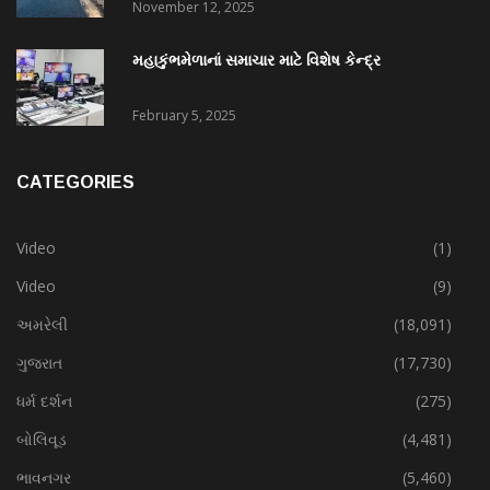
November 12, 2025
મહાકુંભમેળાનાં સમાચાર માટે વિશેષ કેન્દ્ર
February 5, 2025
CATEGORIES
Video
(1)
Video
(9)
અમરેલી
(18,091)
ગુજરાત
(17,730)
ધર્મ દર્શન
(275)
બોલિવૂડ
(4,481)
ભાવનગર
(5,460)