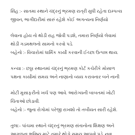
સિંહ :- સાતમા સ્થાને ચંદ્રનું ભ્રમણ રાત્રી સુધી રહેતા દામ્પત્ય
જીવન, ભાગીદારીમાં સારું રહેશે કોઈ અગત્યના નિર્ણયો
લેવાના હોય તો થોડી રાહ જોવી પડશે, તમારા નિર્ણયો લેવામાં
થોડી ગડમથલનો સામનો કરવો પડે.
બહેનો :- વિચારોમાં ધાર્મિક કાર્યો કરવાની ઈચ્છા ઉત્પન્ન થાય.
કન્યા :- છઠ્ઠા સ્થાનમાં ચંદ્રનું ભ્રમણ કોર્ટ કચેરીકે મોસાળ
પક્ષના કાર્યોમાં સમય અને નાણાનો વ્યય કરાવનાર બને નાની
મોટી મુસાફરીનો ખર્ચ પણ આવે. આરોગ્યની બાબતમાં ખોટી
ચિંતાઓ છોડાવી.
બહેનો :- જુના રોગોમાં પરેજી રાખશો તો તબીયત સારી રહેશે.
તુલા:- પાંચમા સ્થાને ચંદ્રનું ભ્રમણ સંતાનોના શિક્ષણ અને
આગળના ભવિષ્ય માટે તમારે થોડો સમય આપવો પડે. નવા