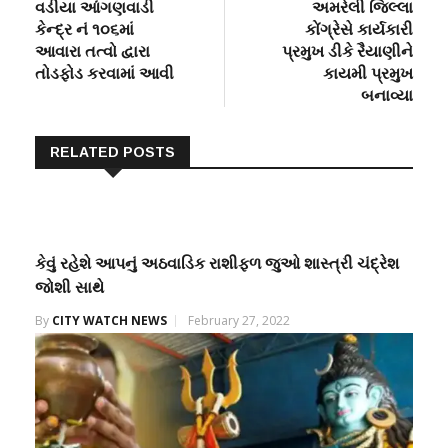
post:
post:
વડીયા આંગણવાડી
અમરેલી જિલ્લા
navigation
કેન્દ્ર નં ૧૦૬માં
કોંગ્રેસે કાર્યકારી
આવારા તત્વો દ્વારા
પ્રમુખ ડીકે રૈયાણીને
તોડફોડ કરવામાં આવી
કાયમી પ્રમુખ
બનાવ્યા
RELATED POSTS
કેવું રહેશે આપનું અઠવાડિક રાશીફળ જુઓ શાસ્ત્રી ચંદ્રેશ
જોશી સાથે
By
CITY WATCH NEWS
February 27, 2022