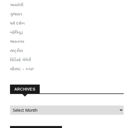
અમરેલી
ગુજરાત
ધર્મ દર્શન
બોલિવૂડ
ભાવનગર
રાષ્ટ્રીય
વિડિયો ગેલેરી
સૌરાષ્ટ – કચ્છ
ARCHIVES
Archives