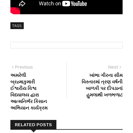
TAGS:
Post
Previous
Next
Previous
Next
post:
post:
અમરેલી
ખાંભા ગીરના સીમ
navigation
બ્રહ્માકુમારી
વિસ્તારમાં ત્રણ વર્ષની
ઈશ્વરીય વિશ્વ
બાળકી પર દીપડાનાં
વિધ્યાલય દ્વારા
હુમલાથી ખળભળાટ
આત્મનિર્ભર કિસાન
અભિયાન કાર્યક્રમ
RELATED POSTS