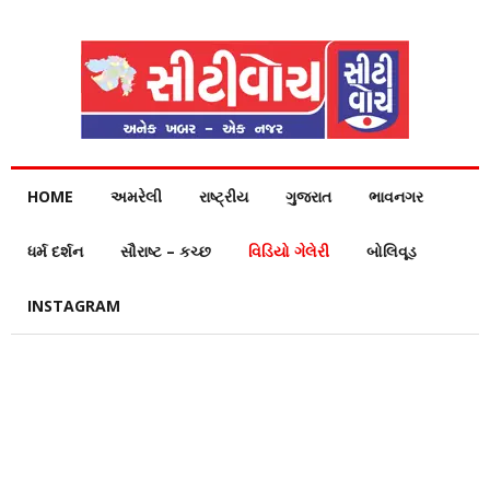
HOME
અમરેલી
રાષ્ટ્રીય
ગુજરાત
ભાવનગર
ધર્મ દર્શન
સૌરાષ્ટ – કચ્છ
વિડિયો ગેલેરી
બોલિવૂડ
INSTAGRAM