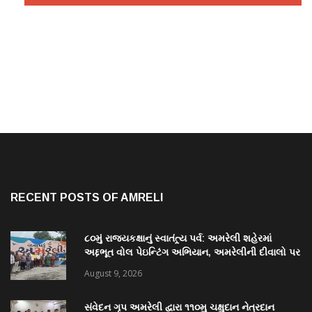
RECENT POSTS OF AMRELI
૮૦મું રાજ્યકક્ષાનું સ્વાતંત્ર્ય પર્વ: અમરેલી શહેરમાં
અદ્દભૂત વોલ પેઇન્ટિંગ અભિયાન, અમરેલીની દીવાલો પર
કંડારાઈ ક્રાંતિવીરોના બલિદાનની અમર ગાથા
August 9, 2026
સંવેદન ગૃપ અમરેલી દ્વારા ૧૧૦મુ ચક્ષુદાન નેત્રદાન