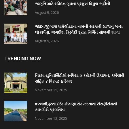
જાગૃતિ માટે સંવેદન ગૃપનાં પ્રમુખ વિપુલ ભટ્ટીની
સરાહનીય કામગીરી
August 9, 2026
જાદવજીબાપા ધામેલીયાના નામની સરકારી શાળાનું ભવ્ય
લોકાર્પણ, જગદીશ ત્રિવેદી દ્રારા નિર્મિત સોળમી શાળા
August 9, 2026
TRENDING NOW
નિરમા યુનિવર્સિટીમાં રૂપિયા 5 કરોડની ઉચાપત, કર્મચારી
સહિત 7 વિરુદ્ધ ફરિયાદ
November 15, 2025
વલ્લભીપુરના દરેડ મેલાણા રોડ-રસ્તાના રીસર્ફેસિંગની
કામગીરી પ્રગતિમાં
November 12, 2025