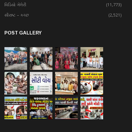
વિડિયો ગેલેરી
(11,773)
સૌરાષ્ટ – કચ્છ
(2,521)
POST GALLERY