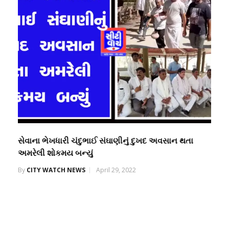
સેવાના ભેખધારી ચંદુભાઈ સંઘાણીનું દુખદ અવસાન થતા
અમરેલી શોકમય બન્યું
By
CITY WATCH NEWS
April 29, 2022