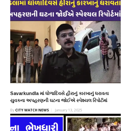
Savarkundla માં ધોળાદિવસે હીરાનું કારખાનું ધરાવતા
યુવકના અપહરણની ઘટના જોઈએ સ્પેશ્યલ રિપોર્ટમાં
By
CITY WATCH NEWS
January 13, 2025