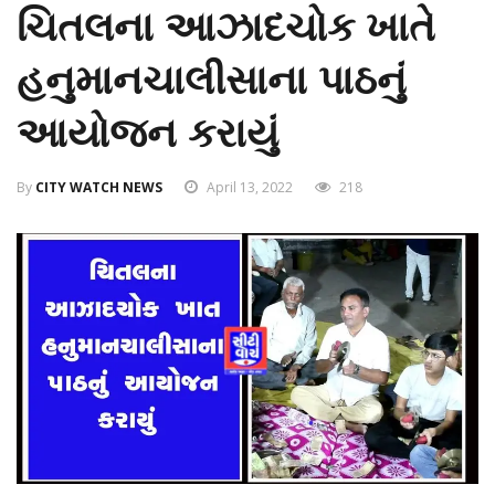
ચિતલના આઝાદચોક ખાતે
હનુમાનચાલીસાના પાઠનું
આયોજન કરાયું
By
CITY WATCH NEWS
April 13, 2022
218