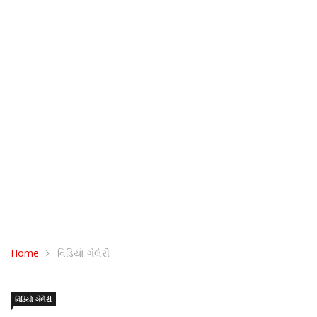
Home
વિડિયો ગેલેરી
વિડિયો ગેલેરી