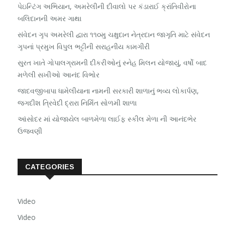
પેઇન્ટિંગ અભિયાન, અમરેલીની દીવાલો પર કંડારાઈ ક્રાંતિવીરોના
બલિદાનની અમર ગાથા
સંવેદન ગૃપ અમરેલી દ્વારા ૧૧૦મુ ચક્ષુદાન નેત્રદાન જાગૃતિ માટે સંવેદન
ગૃપનાં પ્રમુખ વિપુલ ભટ્ટીની સરાહનીય કામગીરી
સુરત ખાતે ગોપાલગ્રામની દીકરીઓનું સ્નેહ મિલન યોજાયું, વર્ષો બાદ
મળેલી સખીઓ આનંદ વિભોર
જાદવજીબાપા ધામેલીયાના નામની સરકારી શાળાનું ભવ્ય લોકાર્પણ,
જગદીશ ત્રિવેદી દ્રારા નિર્મિત સોળમી શાળા
આંસોદર માં યોજાયેલ બાળમેળા લાઈફ સ્કીલ મેળા ની આનંદભેર
ઉજવણી
CATEGORIES
Video
Video