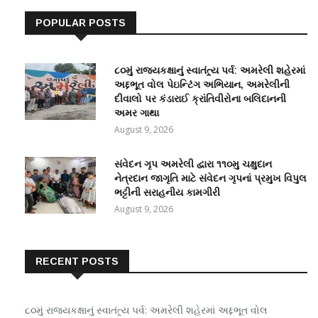
POPULAR POSTS
૮૦મું રાજ્યકક્ષાનું સ્વાતંત્ર્ય પર્વ: અમરેલી શહેરમાં
અદ્દભૂત વોલ પેઇન્ટિંગ અભિયાન, અમરેલીની
દીવાલો પર કંડારાઈ ક્રાંતિવીરોના બલિદાનની
અમર ગાથા
August 9, 2026
સંવેદન ગૃપ અમરેલી દ્વારા ૧૧૦મુ ચક્ષુદાન
નેત્રદાન જાગૃતિ માટે સંવેદન ગૃપનાં પ્રમુખ વિપુલ
ભટ્ટીની સરાહનીય કામગીરી
August 9, 2026
RECENT POSTS
૮૦મું રાજ્યકક્ષાનું સ્વાતંત્ર્ય પર્વ: અમરેલી શહેરમાં અદ્દભૂત વોલ