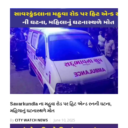
Savarkundla ના મહુવા રોડ પર હિટ એન્ડ રનની ઘટના,
મહિલાનું ઘટનાસ્થળે મોત
By
CITY WATCH NEWS
June 10, 2025