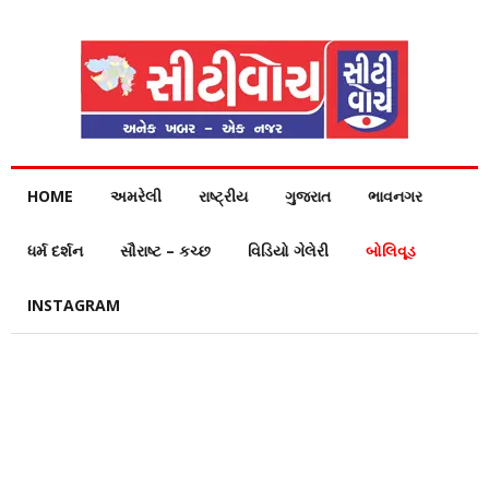
HOME
અમરેલી
રાષ્ટ્રીય
ગુજરાત
ભાવનગર
ધર્મ દર્શન
સૌરાષ્ટ – કચ્છ
વિડિયો ગેલેરી
બોલિવૂડ
INSTAGRAM