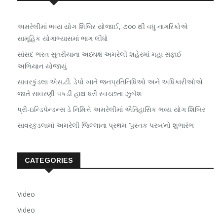
અમરેલીમાં ભવ્ય યોગ શિબિર યોજાઈ, ૭૦૦ થી વધુ નાગરિકોએ
સામૂહિક યોગાભ્યાસમાં ભાગ લીધો
સાંસદ ભરત સુતરીયાના અધ્યક્ષ અમરેલી શહેરમાં મહા સફાઈ
અભિયાન યોજાયું
સાવરકુંડલા એસ.ટી. ડેપો ખાતે જનપ્રતિનિધિઓ અને અધિકારીઓએ
જાતે સાવરણી પકડી હાથ ધરી સ્વચ્છતા ઝુંબેશ
પ્રી-ઇન્ડિપેન્ડન્સ ડે નિમિત્તે અમરેલીમાં ઐતિહાસિક ભવ્ય યોગ શિબિર
સાવરકુંડલામાં અમરેલી જિલ્લાના પ્રથમ ‘પુસ્તક પરબ’નો શુભારંભ
CATEGORIES
Video
Video