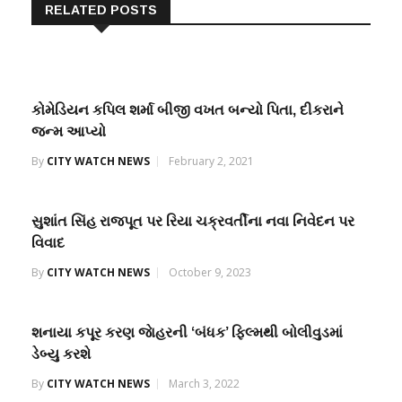
RELATED POSTS
કોમેડિયન કપિલ શર્મા બીજી વખત બન્યો પિતા, દીકરાને
જન્મ આપ્યો
By
CITY WATCH NEWS
February 2, 2021
સુશાંત સિંહ રાજપૂત પર રિયા ચક્રવર્તીના નવા નિવેદન પર
વિવાદ
By
CITY WATCH NEWS
October 9, 2023
શનાયા કપૂર કરણ જાેહરની ‘બંધક’ ફિલ્મથી બોલીવુડમાં
ડેબ્યુ કરશે
By
CITY WATCH NEWS
March 3, 2022