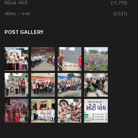
વિડિયો ગેલેરી
(11,773)
સૌરાષ્ટ – કચ્છ
(2,521)
POST GALLERY