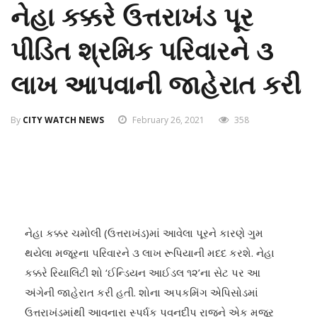
નેહા કક્કરે ઉત્તરાખંડ પૂર
પીડિત શ્રમિક પરિવારને ૩
લાખ આપવાની જાહેરાત કરી
By
CITY WATCH NEWS
February 26, 2021
358
નેહા કક્કર ચમોલી (ઉત્તરાખંડ)માં આવેલા પૂરને કારણે ગુમ
થયેલા મજૂરના પરિવારને ૩ લાખ રૂપિયાની મદદ કરશે. નેહા
કક્કરે રિયાલિટી શો ‘ઈન્ડિયન આઈડલ ૧૨’ના સેટ પર આ
અંગેની જાહેરાત કરી હતી. શોના અપકમિંગ એપિસોડમાં
ઉત્તરાખંડમાંથી આવનારા સ્પર્ધક પવનદીપ રાજને એક મજૂર