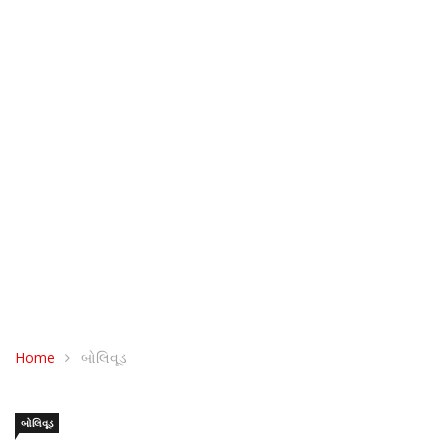
Home
બોલિવૂડ
બોલિવૂડ