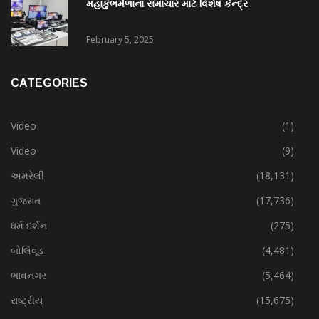
મહાકુંભમેળાનાં સમાચાર માટે વિશેષ કેન્દ્ર
February 5, 2025
CATEGORIES
Video
(1)
Video
(9)
અમરેલી
(18,131)
ગુજરાત
(17,736)
ધર્મ દર્શન
(275)
બોલિવૂડ
(4,481)
ભાવનગર
(5,464)
રાષ્ટ્રીય
(15,675)