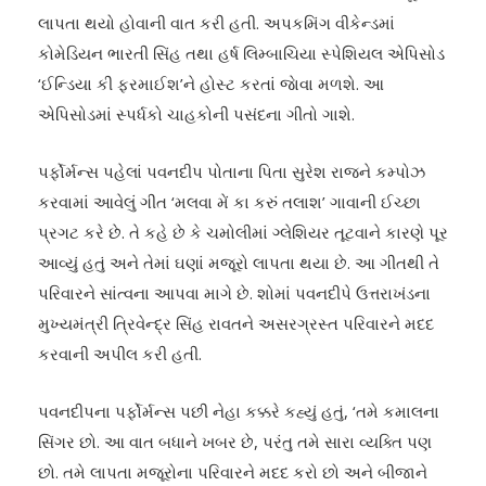
લાપતા થયો હોવાની વાત કરી હતી. અપકમિંગ વીકેન્ડમાં
કોમેડિયન ભારતી સિંહ તથા હર્ષ લિમ્બાચિયા સ્પેશિયલ એપિસોડ
‘ઈન્ડિયા કી ફરમાઈશ’ને હોસ્ટ કરતાં જાેવા મળશે. આ
એપિસોડમાં સ્પર્ધકો ચાહકોની પસંદના ગીતો ગાશે.
પર્ફોર્મન્સ પહેલાં પવનદીપ પોતાના પિતા સુરેશ રાજને કમ્પોઝ
કરવામાં આવેલું ગીત ‘મલવા મેં કા કરું તલાશ’ ગાવાની ઈચ્છા
પ્રગટ કરે છે. તે કહે છે કે ચમોલીમાં ગ્લેશિયર તૂટવાને કારણે પૂર
આવ્યું હતું અને તેમાં ઘણાં મજૂરો લાપતા થયા છે. આ ગીતથી તે
પરિવારને સાંત્વના આપવા માગે છે. શોમાં પવનદીપે ઉત્તરાખંડના
મુખ્યમંત્રી ત્રિવેન્દ્ર સિંહ રાવતને અસરગ્રસ્ત પરિવારને મદદ
કરવાની અપીલ કરી હતી.
પવનદીપના પર્ફોર્મન્સ પછી નેહા કક્કરે કહ્યું હતું, ‘તમે કમાલના
સિંગર છો. આ વાત બધાને ખબર છે, પરંતુ તમે સારા વ્યક્તિ પણ
છો. તમે લાપતા મજૂરોના પરિવારને મદદ કરો છો અને બીજાને