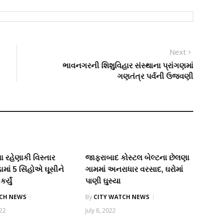
Next
Next
post:
ભાવનગરની શિશુવિહાર સંસ્થાના પ્રાંગણમાં
ગણતંત્ર પર્વની ઉજવણી
 રહેણાકી વિસ્તાર
જાફરાબાદ કોસ્ટલ બેલ્ટના છેલણા
ામાં 5 સિંહોએ ઘૂસીને
ગામમાં અનરાધાર વરસાદ, ઘરોમાં
ર્યું
પાણી ઘુસ્યા
TCH NEWS
By
CITY WATCH NEWS
022
July 8, 2022