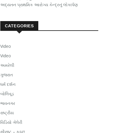
અદ્યતન પ્રાથમિક આરોગ્ય કેન્દ્રનું લોકાર્પણ
CATEGORIES
Video
Video
અમરેલી
ગુજરાત
ધર્મ દર્શન
બોલિવૂડ
ભાવનગર
રાષ્ટ્રીય
વિડિયો ગેલેરી
સૌરાષ્ટ – કચ્છ