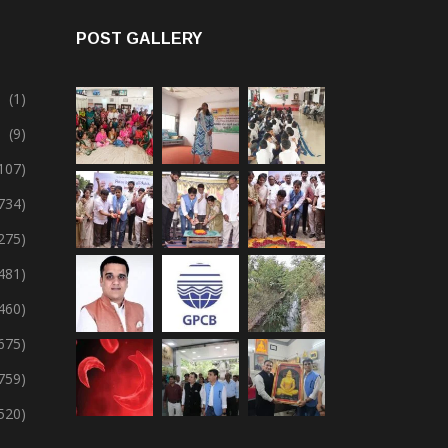
POST GALLERY
(1)
(9)
107)
734)
275)
,481)
,460)
675)
759)
,520)