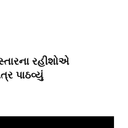
સ્તારના રહીશોએ
ર પાઠવ્યું