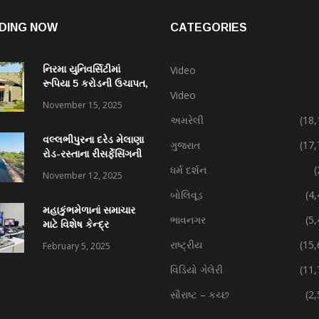
DING NOW
CATEGORIES
નિરમા યુનિવર્સિટીમાં
Video
રૂપિયા 5 કરોડની ઉચાપત,
Video
કર્મચારી સહિત 7 વિરુદ્ધ
November 15, 2025
ફરિયાદ
અમરેલી
(18,
વલ્લભીપુરના દરેડ મેલાણા
ગુજરાત
(17,
રોડ-રસ્તાના રીસર્ફેસિંગની
કામગીરી પ્રગતિમાં
ધર્મ દર્શન
(
November 12, 2025
બોલિવૂડ
(4
મહાકુંભમેળાનાં સમાચાર
ભાવનગર
(5
માટે વિશેષ કેન્દ્ર
રાષ્ટ્રીય
(15,
February 5, 2025
વિડિયો ગેલેરી
(11,
સૌરાષ્ટ – કચ્છ
(2