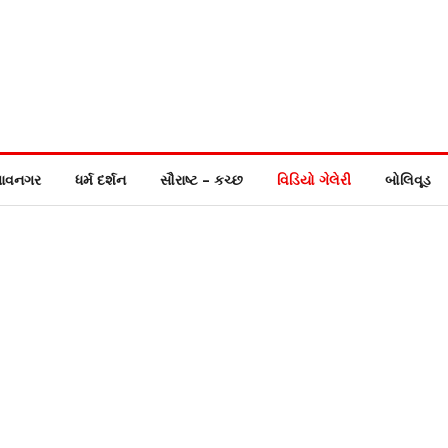
ાવનગર
ધર્મ દર્શન
સૌરાષ્ટ – કચ્છ
વિડિયો ગેલેરી
બોલિવૂડ