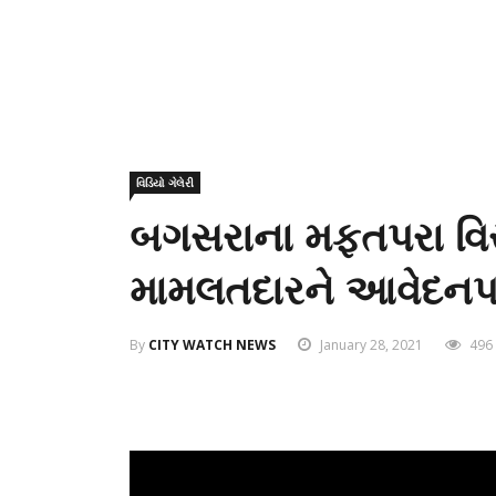
વિડિયો ગેલેરી
બગસરાના મફતપરા વિ
મામલતદારને આવેદનપત્
By
CITY WATCH NEWS
January 28, 2021
496