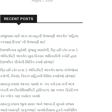
August 7, 2026
RECENT POSTS
રાજુલામાં નારી વંદન સપ્તાહની ઉજવણી અંતર્ગત “મહિલા
કલ્યાણ દિવસ” ની ઉજવણી થઈ
દેશભક્તિના સુરોથી ગુંજ્યું અમરેલી, પ્રિ-ઇન્ડિપેન્ડન્સ ડે
એક્ટિવિટી અંતર્ગત યુવા વિકાસ અધિકારીની કચેરી દ્વારા
દેશભક્તિ ગીતોની સિંગિંગ સ્પર્ધા યોજાઈ
પ્રિ-ઇન્ડિપેન્ડન્સ ડે એક્ટિવિટી અંતર્ગત શાળા-કોલેજોમાં
રંગોળી, નિબંધ, ક્વિઝ સહિતની વિવિધ સ્પર્ધાઓ યોજાઈ
સાવરકુંડલામાં આકાર પામશે રૂ. ૫૫ કરોડના ખર્ચે ૨૯૨
બેડની મલ્ટીસ્પેશિયાલિટી હોસ્પિટલ; ૨૪ કલાક ક્રિટિકલ
કેર બ્લોક પણ કાર્યરત બનશે
સાવરકુંડલાના જુના સાવર અને આંબરડી મુકામે રાજ્ય
આરોગ્યમંત્રી પ્રફુલભાઈ પાનશેરીયાના હસ્તે નવનિર્મિત