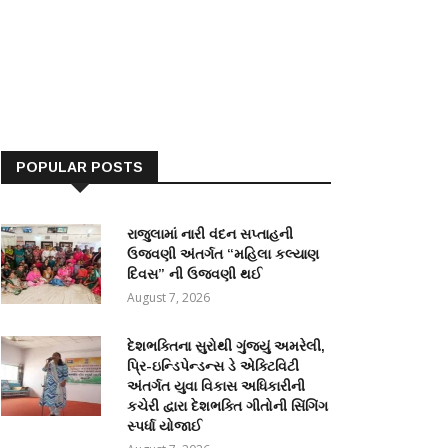
POPULAR POSTS
રાજુલામાં નારી વંદન સપ્તાહની
ઉજવણી અંતર્ગત “મહિલા કલ્યાણ
દિવસ” ની ઉજવણી થઈ
August 7, 2026
દેશભક્તિના સુરોથી ગુંજ્યું અમરેલી,
પ્રિ-ઇન્ડિપેન્ડન્સ ડે એક્ટિવિટી
અંતર્ગત યુવા વિકાસ અધિકારીની
કચેરી દ્વારા દેશભક્તિ ગીતોની સિંગિંગ
સ્પર્ધા યોજાઈ