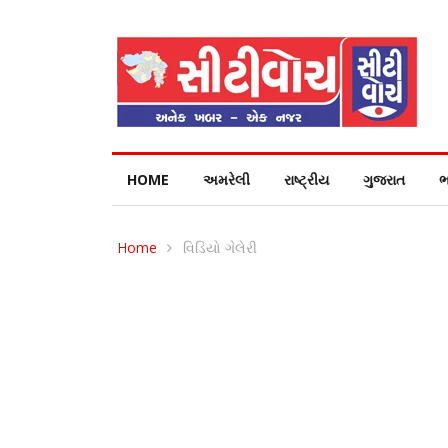
HOME
અમરેલી
રાષ્ટ્રીય
ગુજરાત
ભ
Home
વિડિયો ગેલેરી