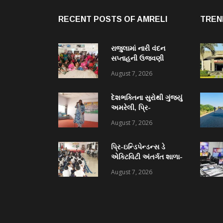
RECENT POSTS OF AMRELI
TREN
રાજુલામાં નારી વંદન
સપ્તાહની ઉજવણી
અંતર્ગત “મહિલા કલ્યાણ
August 7, 2026
દિવસ” ની ઉજવણી થઈ
દેશભક્તિના સુરોથી ગુંજ્યું
અમરેલી, પ્રિ-
ઇન્ડિપેન્ડન્સ ડે એક્ટિવિટી
August 7, 2026
અંતર્ગત યુવા વિકાસ
અધિકારીની કચેરી દ્વારા
પ્રિ-ઇન્ડિપેન્ડન્સ ડે
દેશભક્તિ ગીતોની સિંગિંગ
એક્ટિવિટી અંતર્ગત શાળા-
સ્પર્ધા યોજાઈ
કોલેજોમાં
August 7, 2026
રંગોળી, નિબંધ, ક્વિઝ
સહિતની વિવિધ સ્પર્ધાઓ
યોજાઈ