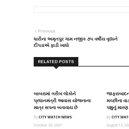
Post
Previous
Previous
post:
ધારીના અમૃતપુર ગામ નજીક ૭૫ વર્ષીય વૃધ્ધને
navigation
દીપડાએ ફાડી ખાધો
RELATED POSTS
બાબરામાં ગરીબ લોકોને
જાફરાબાદના
પ્રધાનમંત્રી આવાસ યોજનાના
મચ્છીના વાડ
માત્ર સપના બતાવાય છે
પશુનું મારણ ક
By
CITY WATCH NEWS
By
CITY WA
October 30, 2021
August 13, 2