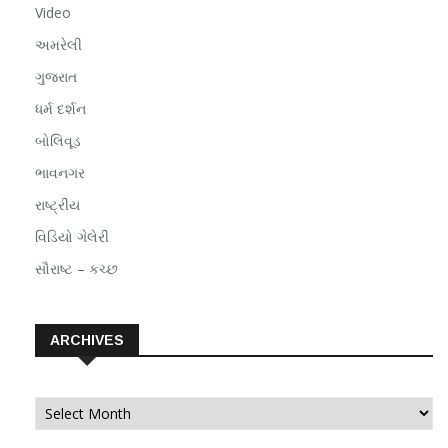
Video
અમરેલી
ગુજરાત
ધર્મ દર્શન
બોલિવૂડ
ભાવનગર
રાષ્ટ્રીય
વિડિયો ગેલેરી
સૌરાષ્ટ – કચ્છ
ARCHIVES
Archives