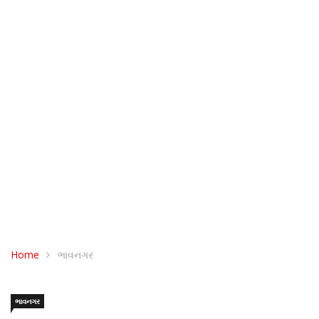
Home
ભાવનગર
ભાવનગર