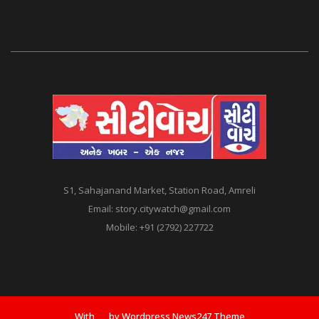
S1, Sahajanand Market, Station Road, Amreli
Email:
story.citywatch@gmail.com
Mobile:
+91 (2792) 227722
With
by Wordpress News247 Theme