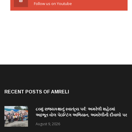
Follow us on Youtube
RECENT POSTS OF AMRELI
૮૦મું રાજ્યકક્ષાનું સ્વાતંત્ર્ય પર્વ: અમરેલી શહેરમાં
અદ્દભૂત વોલ પેઇન્ટિંગ અભિયાન, અમરેલીની દીવાલો પર
કંડારાઈ ક્રાંતિવીરોના બલિદાનની અમર ગાથા
August 9, 2026