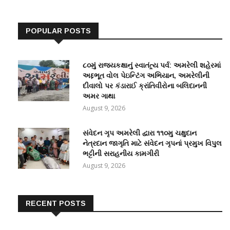
POPULAR POSTS
૮૦મું રાજ્યકક્ષાનું સ્વાતંત્ર્ય પર્વ: અમરેલી શહેરમાં
અદ્દભૂત વોલ પેઇન્ટિંગ અભિયાન, અમરેલીની
દીવાલો પર કંડારાઈ ક્રાંતિવીરોના બલિદાનની
અમર ગાથા
August 9, 2026
સંવેદન ગૃપ અમરેલી દ્વારા ૧૧૦મુ ચક્ષુદાન
નેત્રદાન જાગૃતિ માટે સંવેદન ગૃપનાં પ્રમુખ વિપુલ
ભટ્ટીની સરાહનીય કામગીરી
August 9, 2026
RECENT POSTS