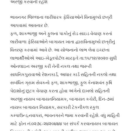
અરજી કરવાની રહેશે
ભાવનગર જિલ્લાના લારીધારક ફેરિયાઓને વિનામુલ્યે છત્રી
આપવામાં આવનાર છે.
ફળ, શાકભાજી અને ફુલના પાકોનું રોડ સાઇડ વેચાણ કરતાં
લારીવાળા ફેરિયાઓને બાગાયત ખાતા દ્વારાવિનામુલ્યે છત્રીનું
વિતરણ કરવામાં આવે છે. આ યોજનાનો લાભ લેવા ઇચ્છતા
લાભાર્થીઓએ આઇ-ખેડૂતપોર્ટલ મારફતે તા.૧૫/૧૨/૨૦૨૦ સુધી
ઓનલાઇન અરજી કરી તેની નકલ તથા જરૂરી
સાધનિકપુરાવાઓ રેશનકાર્ડ, આધાર કાર્ડ સહિતની નકલો તથા
સબંધિત ગ્રામ સેવકનો ફળ, શાકભાજી, ફુલ કેનાશવંત કૃષિ
પેદાશોનું છૂટક વેચાણ કરતા હોવા અંગેનો દાખલો સહિતની
અરજી નાયબ બાગાયતનિયામક, બાગાયત કચેરી, દિન-૭માં
નાયબ બાગાયત નિયામક, સરકારી ટેકનીકલ સ્કુલ
કમ્પાઉન્ડ,નવાપરા, ભાવનગરને જમા કરવાની રહેશે. વધુ માહિતી
માટે ફોન નં.૦૨૭૮-૨૪૨૦૪૪૪ પર સંપર્ક કરવાનાયબ બાગાયત