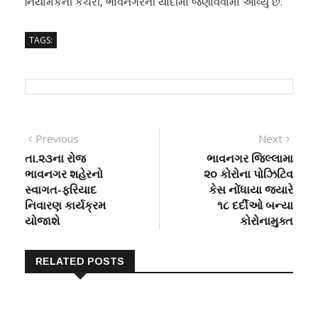
નિયામકની કચેરી, ભાવનગરની યાદીમા જણાવવામા આવ્યુ છે.
TAGS:
Post
Previous
Next
Previous
Next
post:
post:
તા.૨૩ના રોજ
ભાવનગર જિલ્લામા
navigation
ભાવનગર શહેરનો
૨૦ કોરોના પોઝિટિવ
સ્વાગત-ફરિયાદ
કેસ નોંધાયા જ્યારે
નિવારણ કાર્યક્રમ
૧૮ દર્દીઓ બન્યા
યોજાશે
કોરોનામુક્ત
RELATED POSTS