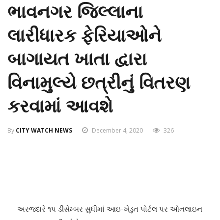
ભાવનગર જિલ્લાના
લારીધારક ફેરિયાઓને
બાગાયત ખાતા દ્વારા
વિનામુલ્યે છત્રીનું વિતરણ
કરવામાં આવશે
By
CITY WATCH NEWS
December 4, 2020
326
અરજદારે ૧૫ ડીસેમ્બર સુધીમાં આઇ-ખેડુત પોર્ટલ પર ઓનલાઇન