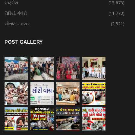
રાષ્ટ્રીય
(15,675)
વિડિયો ગેલેરી
(11,773)
સૌરાષ્ટ – કચ્છ
(2,521)
POST GALLERY