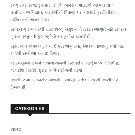
૮૦મું રાજ્યકક્ષાનું સ્વાતંત્ર્ય પર્વ: અમરેલી શહેરમાં અદ્દભૂત વોલ
પેઇન્ટિંગ અભિયાન, અમરેલીની દીવાલો પર કંડારાઈ ક્રાંતિવીરોના
બલિદાનની અમર ગાથા
સંવેદન ગૃપ અમરેલી દ્વારા ૧૧૦મુ ચક્ષુદાન નેત્રદાન જાગૃતિ માટે સંવેદન
ગૃપનાં પ્રમુખ વિપુલ ભટ્ટીની સરાહનીય કામગીરી
સુરત ખાતે ગોપાલગ્રામની દીકરીઓનું સ્નેહ મિલન યોજાયું, વર્ષો બાદ
મળેલી સખીઓ આનંદ વિભોર
જાદવજીબાપા ધામેલીયાના નામની સરકારી શાળાનું ભવ્ય લોકાર્પણ,
જગદીશ ત્રિવેદી દ્રારા નિર્મિત સોળમી શાળા
આંસોદર માં યોજાયેલ બાળમેળા લાઈફ સ્કીલ મેળા ની આનંદભેર
ઉજવણી
CATEGORIES
Video