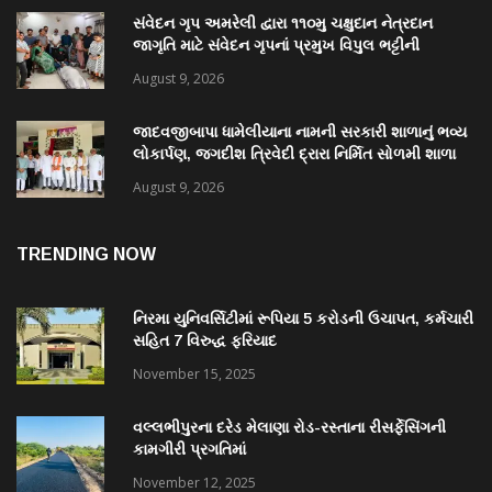
સંવેદન ગૃપ અમરેલી દ્વારા ૧૧૦મુ ચક્ષુદાન નેત્રદાન
જાગૃતિ માટે સંવેદન ગૃપનાં પ્રમુખ વિપુલ ભટ્ટીની
સરાહનીય કામગીરી
August 9, 2026
જાદવજીબાપા ધામેલીયાના નામની સરકારી શાળાનું ભવ્ય
લોકાર્પણ, જગદીશ ત્રિવેદી દ્રારા નિર્મિત સોળમી શાળા
August 9, 2026
TRENDING NOW
નિરમા યુનિવર્સિટીમાં રૂપિયા 5 કરોડની ઉચાપત, કર્મચારી
સહિત 7 વિરુદ્ધ ફરિયાદ
November 15, 2025
વલ્લભીપુરના દરેડ મેલાણા રોડ-રસ્તાના રીસર્ફેસિંગની
કામગીરી પ્રગતિમાં
November 12, 2025