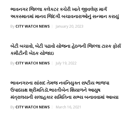
ભાવનગર જિલ્લા કલેકટર કચેરી ખાતે જીવલેણ માર્ગ
અકસ્માતમાં માનવ જિંદગી બચાવનારાઓનું સન્માન કરાયું
By
CITY WATCH NEWS
January 20, 2023
બેટી બચાવો, બેટી પઢાવો યોજના હેઠળની જિલ્લા ટાસ્ક ફોર્સ
કમીટીની બેઠક યોજાઇ
By
CITY WATCH NEWS
July 19, 2022
ભાવનગરના સાંસદ તેમજ નવનિયુક્ત રાષ્ટીય ભાજપા
ઉપાધ્યક્ષ શ્રીમતિડૉ.ભારતીબેન શિયાળને આયુષ
મંત્રાલયની સલાહકાર સમિતિના સભ્ય બનાવવામાં આવ્યા
By
CITY WATCH NEWS
March 16, 2021