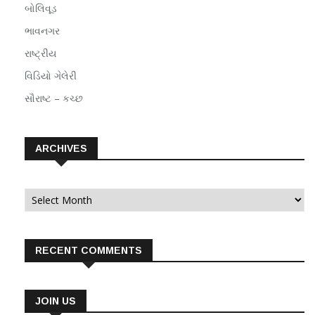
બોલિવૂડ
ભાવનગર
રાષ્ટ્રીય
વિડિયો ગેલેરી
સૌરાષ્ટ – કચ્છ
ARCHIVES
Archives
RECENT COMMENTS
JOIN US