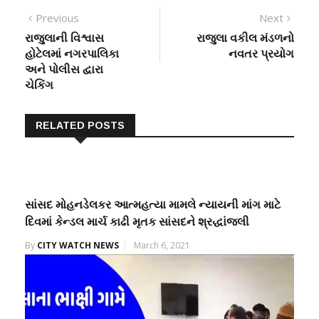
Post
Previous
Next
Previous
Next
post:
post:
રાજુલાની વિશ્વાસ
રાજુલા વકીલ મંડળનો
navigation
હોટેલમાં નગરપાલિકા
નવતર પ્રયોગ
અને પોલીસ દ્વારા
ચેકિંગ
RELATED POSTS
સાંસદ મોહનડેલકર આત્મહત્યા મામલે ન્યાયની માંગ માટે
દિવમાં કેન્ડલ માર્ચ કાઢી મૃતક સાંસદને શ્રદ્ધાંજલી
By
CITY WATCH NEWS
March 6, 2021