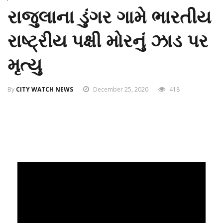
રાજુલાના ડુંગર ગામે ભારતીય
રાષ્ટ્રીય પક્ષી મોરનું ઝાડ પર
મૃત્યુ
By
CITY WATCH NEWS
December 25, 2020
418