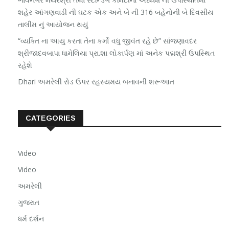
શહેર આંગણવાડી ની ઘટક એક અને બે ની 316 બહેનોની બે દિવસીય
તાલીમ નું આયોજન થયું
“વ્યક્તિ ના આયુ કરતા તેના કર્મો વધુ જીવંત રહે છે” સાંજણાવદર
શ્રીજાદવબાપા ધામેલિયા પ્રા.શા લોકાર્પણ માં અનેક પદ્મશ્રી ઉપસ્થિત
રહેશે
Dhari અમરેલી રોડ ઉપર રહસ્યમય બનાવની શરૂઆત
CATEGORIES
Video
Video
અમરેલી
ગુજરાત
ધર્મ દર્શન