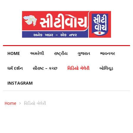
HOME
અમરેલી
રાષ્ટ્રીય
ગુજરાત
ભાવનગર
ધર્મ દર્શન
સૌરાષ્ટ – કચ્છ
વિડિયો ગેલેરી
બોલિવૂડ
INSTAGRAM
Home
વિડિયો ગેલેરી