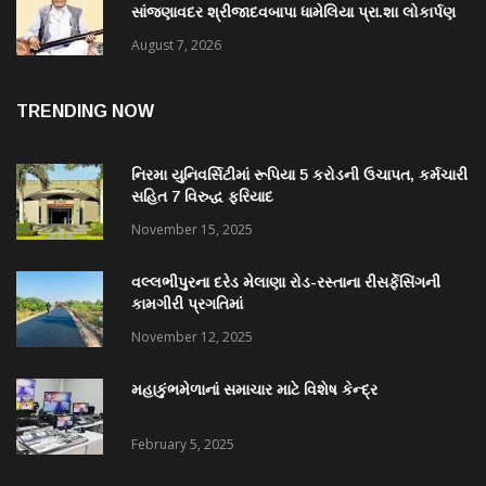
સાંજણાવદર શ્રીજાદવબાપા ધામેલિયા પ્રા.શા લોકાર્પણ
માં અનેક પદ્મશ્રી ઉપસ્થિત રહેશે
August 7, 2026
TRENDING NOW
નિરમા યુનિવર્સિટીમાં રૂપિયા 5 કરોડની ઉચાપત, કર્મચારી
સહિત 7 વિરુદ્ધ ફરિયાદ
November 15, 2025
વલ્લભીપુરના દરેડ મેલાણા રોડ-રસ્તાના રીસર્ફેસિંગની
કામગીરી પ્રગતિમાં
November 12, 2025
મહાકુંભમેળાનાં સમાચાર માટે વિશેષ કેન્દ્ર
February 5, 2025