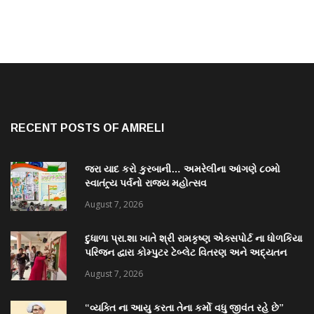
RECENT POSTS OF AMRELI
જરા યાદ કરો કુરબાની… અમરેલીના આંગણે ૮૦મો
સ્વાતંત્ર્ય પર્વનો રાજ્ય મહોત્સવ
August 7, 2026
દુધાળા પ્રા.શા ખાતે શ્રી રામકૃષ્ણ એક્સપોર્ટ ના ધોળકિયા
પરિજન દ્વારા કોમ્પુટર ટેબ્લેટ વિતરણ અને અદ્યતન
પુસ્તકાલય નું લોકાર્પણ
August 7, 2026
“વ્યક્તિ ના આયુ કરતા તેના કર્મો વધુ જીવંત રહે છે”