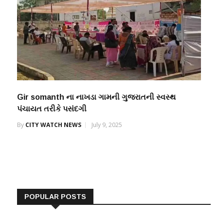
Gir somanth ના નાખડા ગામની ગુજરાતની સ્વસ્થ
પંચાયત તરીકે પસંદગી
By
CITY WATCH NEWS
July 9, 2025
POPULAR POSTS