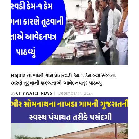
Rajula ના ભાક્ષી ગામે ધાતરવડી ડેમ-૧ ડેમ બ્લાસ્ટિંગના
કારણે તૂટવાની શક્યતાએ આવેદનપત્ર પાઠવ્યું
By
CITY WATCH NEWS
December 11, 2024