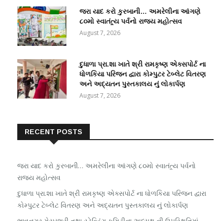
જરા યાદ કરો કુરબાની… અમરેલીના આંગણે
૮૦મો સ્વાતંત્ર્ય પર્વનો રાજ્ય મહોત્સવ
August 7, 2026
દુધાળા પ્રા.શા ખાતે શ્રી રામકૃષ્ણ એક્સપોર્ટ ના
ધોળકિયા પરિજન દ્વારા કોમ્પુટર ટેબ્લેટ વિતરણ
અને અદ્યતન પુસ્તકાલય નું લોકાર્પણ
August 7, 2026
RECENT POSTS
જરા યાદ કરો કુરબાની… અમરેલીના આંગણે ૮૦મો સ્વાતંત્ર્ય પર્વનો
રાજ્ય મહોત્સવ
દુધાળા પ્રા.શા ખાતે શ્રી રામકૃષ્ણ એક્સપોર્ટ ના ધોળકિયા પરિજન દ્વારા
કોમ્પુટર ટેબ્લેટ વિતરણ અને અદ્યતન પુસ્તકાલય નું લોકાર્પણ
ભાવનગર મેયરશ્રી તથા સ્ટેન્ડિંગ કમિટીના અધ્યક્ષ ની ઉપસ્થિતિમાં