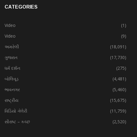
CATEGORIES
Video
(1)
Video
(9)
અમરેલી
(18,091)
ગુજરાત
(17,730)
ધર્મ દર્શન
(275)
બોલિવૂડ
(4,481)
ભાવનગર
(5,460)
રાષ્ટ્રીય
(15,675)
વિડિયો ગેલેરી
(11,759)
સૌરાષ્ટ – કચ્છ
(2,520)