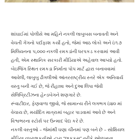
શાંઘાઈમાં પોલીસે આ મહિને નકલી લાબુબસ બનાવતી અને
વેચતી ગેંગનો પર્દાફાશ કર્યો હતો, જેમાં આઠ લોકો અને ઇં૧.૭
મિલિયનના ૫,૦૦૦ નકલી રમકડાંની ધરપકડ કરવામાં આવી
હતી, એમ સ્થાનિક સરકારી મીડિયાએ અહેવાલ આપ્યો હતો.
બેઇજિંગ સ્થિત રમકડા નિર્માતા પોપ માર્ટ દ્વારા બનાવવામાં
આવેલી, લાબુબુ ઢીંગલીઓ આંતરરાષ્ટ્રીય સ્તરે એક અનિવાર્ય
વસ્તુ બની ગઈ છે, જે રીહાન્ના અને દુઆ લિપા જેવી
સેલિબ્રિટીઝના હેન્ડબેગને શણગારે છે.
રૂંવાટીદાર, ફેણવાળા જીવો, જે સામાન્ય રીતે લગભગ ઇં૪૦ માં
વેચાય છે, મર્યાદિત માત્રામાં બહાર પાડવામાં આવે છે અને
વિશ્વભરના સ્ટોર્સ પર ઉન્માદ પેદા કરે છે.
નકલી વસ્તુઓ – જેમાંથી ઘણા ચીનમાં પણ બને છે – સોશિયલ
મીડિયા વપરાશકર્તાઓ દ્વારા “લાફુફસ” તરીકે ઓળખાતા