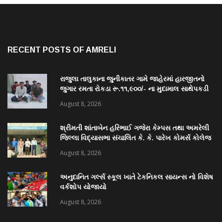
RECENT POSTS OF AMRELI
રાજુલા તાલુકાના જુનીકાતર ગામે જાહેરમાં હારજીતનો
જુગાર રમતા રોકડા રૂ.૧૧,૯૦૦/- ના મુદામાલ સાથેપકડી
પાડી કવોલીટી કેસ શોધી કાઢતી રાજુલા પોલીસ ટીમ
August 8, 2026
શ્રીમતી શાંતાબેન હરિભાઈ ગજેરા કેમ્પસ તથા અમરેલી
જિલ્લા વિદ્યાસભા સંચાલિત કે. કે. પારેખ કોમર્સ કોલેજ
ખાતે “નશામુક્ત ભારત શપથ”નું આયોજન થયું
August 8, 2026
અનુદાનિત ગર્લ્સ સ્કૂલ ખાતે ટેકનિકલ સાયન્સ નો વિશેષ
વર્કશોપ યોજાયો
August 8, 2026