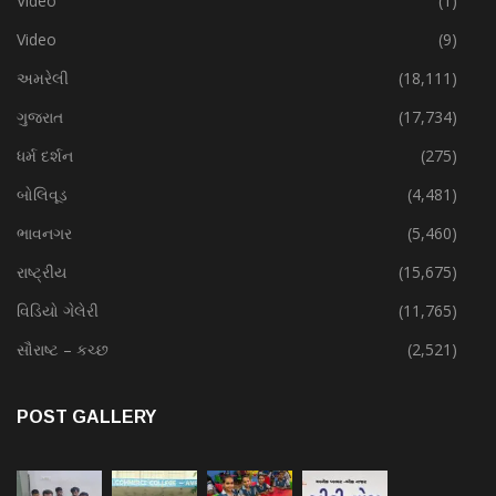
Video
(1)
Video
(9)
અમરેલી
(18,111)
ગુજરાત
(17,734)
ધર્મ દર્શન
(275)
બોલિવૂડ
(4,481)
ભાવનગર
(5,460)
રાષ્ટ્રીય
(15,675)
વિડિયો ગેલેરી
(11,765)
સૌરાષ્ટ – કચ્છ
(2,521)
POST GALLERY