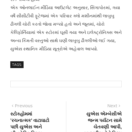
એક ઓનલાઈન મીડિયા આઉટલેટ અનુસાર, સિંગાપોરમાં, ગયા
વર્ષે સીસીટીવી ફૂટેજમાં એક પરિવાર ક્લો મશીનમાંથી લાબુબુ
ઢીંગલી ચોરી કરતો જાેવા મળ્યો હતો અને જૂનમાં, ચોરો
કેલિફોર્નિયામાં એક સ્ટોરમાં ઘૂસી ગયા અને ઇલેક્ટ્રોનિક્સ અને
અન્ય કિંમતી વસ્તુઓ સાથે ઘણી લાબુબુ ઢીંગલીઓ લઈ ગયા,
યુએસ સ્થાનિક મીડિયા સૂત્રોએ અહેવાલ આપ્યો.
TAGS:
Post
Previous
Next
Previous
Next
post:
post:
સ્ટોકહોમમાં
યુએસ એમ્બેસીએ
navigation
‘રચનાત્મક‘ વાટાઘાટો
જન્મ પર્યટન સામે
પછી યુએસ અને
ચેતવણી આપી,