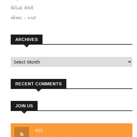
વિડિયો ગેલેરી
સૌરાષ્ટ – કચ્છ
ARCHIVES
Archives
RECENT COMMENTS
JOIN US
RSS