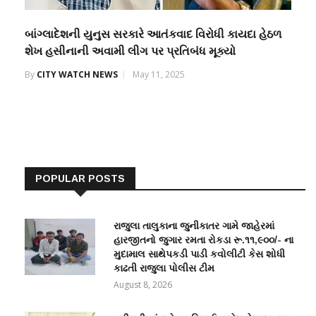
બાંગ્લાદેશની યુનુસ સરકારે આતંકવાદ વિરોધી કાયદા હેઠળ
શેખ હસીનાની અવામી લીગ પર પ્રતિબંધ મૂક્યો
By
CITY WATCH NEWS
May 11, 2025
POPULAR POSTS
રાજુલા તાલુકાના જુનીકાતર ગામે જાહેરમાં
હારજીતનો જુગાર રમતા રોકડા રૂ.૧૧,૯૦૦/- ના
મુદામાલ સાથેપકડી પાડી કવોલીટી કેસ શોધી
કાઢતી રાજુલા પોલીસ ટીમ
August 8, 2026