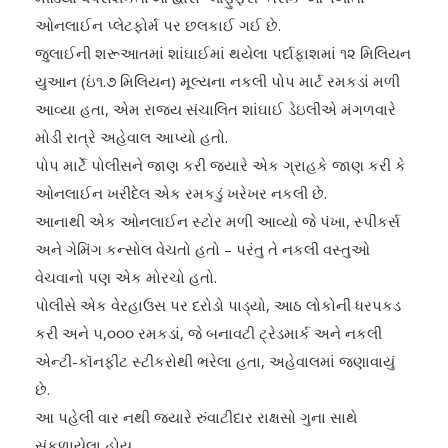
ઓનલાઈન પ્લેટફોર્મ પર છલકાઈ ગઈ છે.
જુલાઈની શરૂઆતમાં શાંઘાઈમાં થયેલા પર્દાફાશમાં ૧૨ મિલિયન
યુઆન (ઇં૧.૭ મિલિયન) મૂલ્યના નકલી પોપ માર્ટ રમકડાં મળી
આવ્યા હતા, એમ રાજ્ય સંચાલિત શાંઘાઈ ડેઇલીએ મંગળવારે
મોડી રાત્રે અહેવાલ આપ્યો હતો.
પોપ માર્ટે પોલીસને જાણ કરી જ્યારે એક ગ્રાહકે જાણ કરી કે
ઓનલાઈન ખરીદેલ એક રમકડું ખરેખર નકલી છે.
આનાથી એક ઓનલાઈન સ્ટોર મળી આવ્યો જે પંખા, સ્પીકર્સ
અને ગેમિંગ કન્સોલ વેચતો હતો – પરંતુ તે નકલી વસ્તુઓ
વેચવાનો પણ એક મોરચો હતો.
પોલીસે એક વેરહાઉસ પર દરોડો પાડ્યો, આઠ લોકોની ધરપકડ
કરી અને ૫,૦૦૦ રમકડાં, જે બનાવટી ટ્રેડમાર્ક અને નકલી
એન્ટી-કૉનફીટ સ્ટીકરોથી ભરેલા હતા, અહેવાલમાં જણાવાયું
છે.
આ પહેલી વાર નથી જ્યારે રુંવાટીદાર રાક્ષસો ગુના સાથે
સંકળાયેલા હોય.