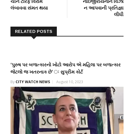
ચીન ટેરિફ વિરામ
નાઇજીરીયનોને વિઝા
લંબાવવા સંમત થયા
ન આપવાની પ્રતિજ્ઞા
લીધી
RELATED POSTS
‘પુરુષ પર બળાત્કારનો ખોટો આરોપ એ મહિલા પર બળાત્કાર
જેટલો જ ખતરનાક છે’ ઃ સુપ્રીમ કોર્ટ
By
CITY WATCH NEWS
August 10, 2023