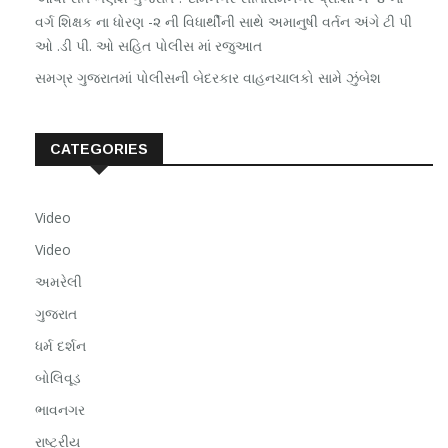
વર્ગ શિક્ષક ના ધોરણ -૨ ની વિધાર્થીની સાથે અમાનુષી વર્તન અંગે ટી પી
ઓ .ડી પી. ઓ સહિત પોલીસ માં રજુઆત
સમગ્ર ગુજરાતમાં પોલીસની બેદરકાર વાહનચાલકો સામે ઝુંબેશ
CATEGORIES
Video
Video
અમરેલી
ગુજરાત
ધર્મ દર્શન
બોલિવૂડ
ભાવનગર
રાષ્ટ્રીય