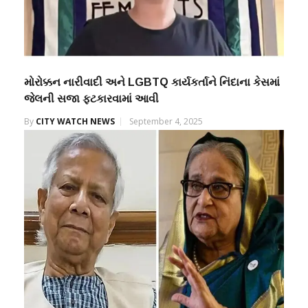
મોરોક્કન નારીવાદી અને LGBTQ કાર્યકર્તાને નિંદાના કેસમાં
જેલની સજા ફટકારવામાં આવી
By
CITY WATCH NEWS
September 4, 2025