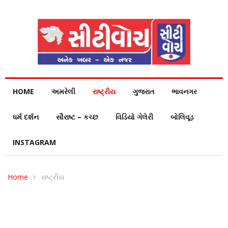
HOME
અમરેલી
રાષ્ટ્રીય
ગુજરાત
ભાવનગર
ધર્મ દર્શન
સૌરાષ્ટ – કચ્છ
વિડિયો ગેલેરી
બોલિવૂડ
INSTAGRAM
Home
રાષ્ટ્રીય