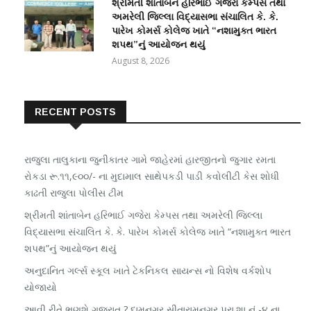
શ્રીમતી શાંતાબેન હરિભાઈ ગજેરા કેમ્પસ તથા
અમરેલી જિલ્લા વિદ્યાસભા સંચાલિત કે. કે.
પારેખ કોમર્સ કોલેજ ખાતે “નશામુક્ત ભારત
શપથ”નું આયોજન થયું
August 8, 2026
RECENT POSTS
રાજુલા તાલુકાના જુનીકાતર ગામે જાહેરમાં હારજીતનો જુગાર રમતા
રોકડા રૂ.૧૧,૯૦૦/- ના મુદામાલ સાથેપકડી પાડી કવોલીટી કેસ શોધી
કાઢતી રાજુલા પોલીસ ટીમ
શ્રીમતી શાંતાબેન હરિભાઈ ગજેરા કેમ્પસ તથા અમરેલી જિલ્લા
વિદ્યાસભા સંચાલિત કે. કે. પારેખ કોમર્સ કોલેજ ખાતે “નશામુક્ત ભારત
શપથ”નું આયોજન થયું
અનુદાનિત ગર્લ્સ સ્કૂલ ખાતે ટેકનિકલ સાયન્સ નો વિશેષ વર્કશોપ
યોજાયો
આવી રીતે ભણશે ગુજરાત ? દામનગર સીતારામનગર પ્રા.શા નં -૪ ના