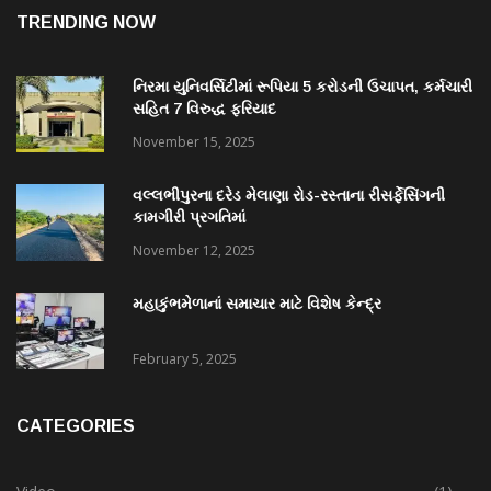
TRENDING NOW
નિરમા યુનિવર્સિટીમાં રૂપિયા 5 કરોડની ઉચાપત, કર્મચારી
સહિત 7 વિરુદ્ધ ફરિયાદ
November 15, 2025
વલ્લભીપુરના દરેડ મેલાણા રોડ-રસ્તાના રીસર્ફેસિંગની
કામગીરી પ્રગતિમાં
November 12, 2025
મહાકુંભમેળાનાં સમાચાર માટે વિશેષ કેન્દ્ર
February 5, 2025
CATEGORIES