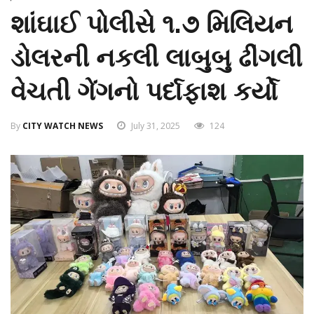
શાંઘાઈ પોલીસે ૧.૭ મિલિયન
ડોલરની નકલી લાબુબુ ઢીંગલી
વેચતી ગેંગનો પર્દાફાશ કર્યો
By
CITY WATCH NEWS
July 31, 2025
124