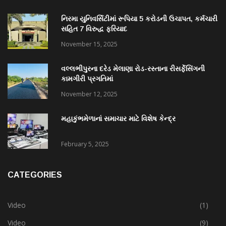
નિરમા યુનિવર્સિટીમાં રૂપિયા 5 કરોડની ઉચાપત, કર્મચારી
સહિત 7 વિરુદ્ધ ફરિયાદ
November 15, 2025
વલ્લભીપુરના દરેડ મેલાણા રોડ-રસ્તાના રીસર્ફેસિંગની
કામગીરી પ્રગતિમાં
November 12, 2025
મહાકુંભમેળાનાં સમાચાર માટે વિશેષ કેન્દ્ર
February 5, 2025
CATEGORIES
Video
(1)
Video
(9)