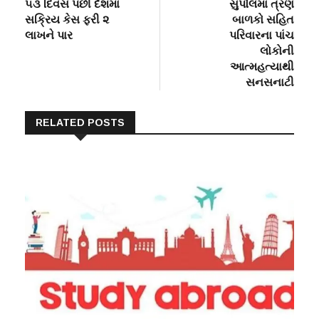
post:
post:
૫૩ દિવસ પછી દેશમાં
સુપૌલમાં ત્રણ
navigation
સક્રિય કેસ ફરી ૨
બાળકો સહિત
લાખને પાર
પરિવારના પાંચ
લોકોની
આત્મહત્યાથી
સનસનાટી
RELATED POSTS