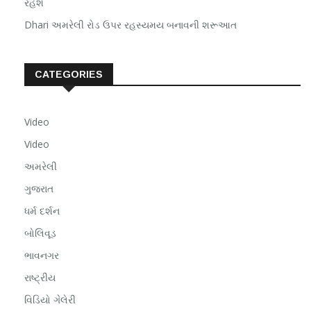
રહેશે
Dhari અમરેલી રોડ ઉપર રહસ્યમય બનાવની શરૂઆત
CATEGORIES
Video
Video
અમરેલી
ગુજરાત
ધર્મ દર્શન
બોલિવૂડ
ભાવનગર
રાષ્ટ્રીય
વિડિયો ગેલેરી