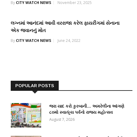
By
CITY WATCH NEWS
November 23, 2025
લગ્નમાં આનંદમાં આવી વરરાજા કરેલ ફાયરીંગમાં સેનાના
એક જવાનનું મોત
By
CITY WATCH NEWS
June 24, 2022
POPULAR POSTS
જરા યાદ કરો કુરબાની… અમરેલીના આંગણે
૮૦મો સ્વાતંત્ર્ય પર્વનો રાજ્ય મહોત્સવ
August 7, 2026