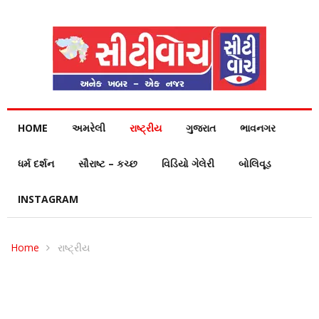
HOME
અમરેલી
રાષ્ટ્રીય
ગુજરાત
ભાવનગર
ધર્મ દર્શન
સૌરાષ્ટ – કચ્છ
વિડિયો ગેલેરી
બોલિવૂડ
INSTAGRAM
Home
રાષ્ટ્રીય