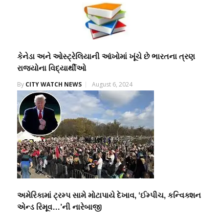
કેનેડા અને ઓસ્ટ્રેલિયાની આંખોમાં ખૂંચે છે ભારતના ત્રણ
રાજ્યોના વિદ્યાર્થીઓ
By
CITY WATCH NEWS
August 6, 2024
અમેરિકામાં ટ્રમ્પ સામે મોટાપાયે દેખાવ, ‘ઈમ્પીચ, કન્વિક્શન
એન્ડ રિમૂવ…’ની નારેબાજી