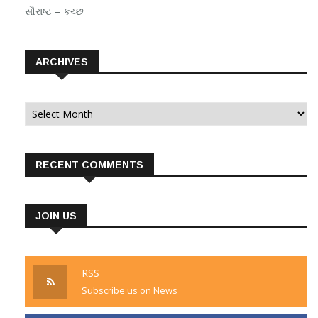
સૌરાષ્ટ – કચ્છ
ARCHIVES
Archives
RECENT COMMENTS
JOIN US
RSS
Subscribe us on News