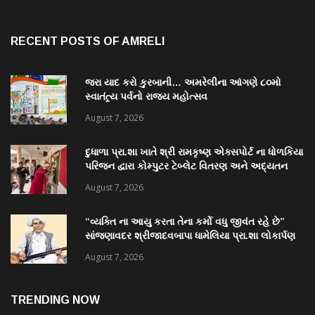
RECENT POSTS OF AMRELI
જરા યાદ કરો કુરબાની… અમરેલીના આંગણે ૮૦મો
સ્વાતંત્ર્ય પર્વનો રાજ્ય મહોત્સવ
August 7, 2026
દુધાળા પ્રા.શા ખાતે શ્રી રામકૃષ્ણ એક્સપોર્ટ ના ધોળકિયા
પરિજન દ્વારા કોમ્પુટર ટેબ્લેટ વિતરણ અને અદ્યતન
પુસ્તકાલય નું લોકાર્પણ
August 7, 2026
“વ્યક્તિ ના આયુ કરતા તેના કર્મો વધુ જીવંત રહે છે”
સાંજણાવદર શ્રીજાદવબાપા ધામેલિયા પ્રા.શા લોકાર્પણ
માં અનેક પદ્મશ્રી ઉપસ્થિત રહેશે
August 7, 2026
TRENDING NOW