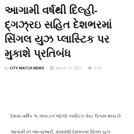
આગામી વર્ષથી દિલ્હી-
દ્ગઝ્રઇ સહિત દેશભરમાં
સિંગલ યુઝ પ્લાસ્ટિક પર
મુકાશે પ્રતિબંધ
By
CITY WATCH NEWS
March 13, 2021
314
દેશમાં વાર્ષિક ૧૬ લાખ ટન જેટલો પ્લાસ્ટિક વેસ્ટ ઉત્પન્ન થાય છે
આગામી ૦૧ જાન્યુઆરી, ૨૦૨૨થી દેશભરમાં સિંગલ યુઝ