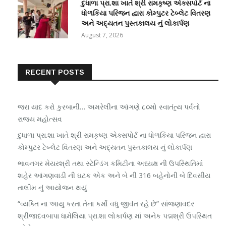
દુધાળા પ્રા.શા ખાતે શ્રી રામકૃષ્ણ એક્સપોર્ટ ના
ધોળકિયા પરિજન દ્વારા કોમ્પુટર ટેબ્લેટ વિતરણ
અને અદ્યતન પુસ્તકાલય નું લોકાર્પણ
August 7, 2026
RECENT POSTS
જરા યાદ કરો કુરબાની… અમરેલીના આંગણે ૮૦મો સ્વાતંત્ર્ય પર્વનો
રાજ્ય મહોત્સવ
દુધાળા પ્રા.શા ખાતે શ્રી રામકૃષ્ણ એક્સપોર્ટ ના ધોળકિયા પરિજન દ્વારા
કોમ્પુટર ટેબ્લેટ વિતરણ અને અદ્યતન પુસ્તકાલય નું લોકાર્પણ
ભાવનગર મેયરશ્રી તથા સ્ટેન્ડિંગ કમિટીના અધ્યક્ષ ની ઉપસ્થિતિમાં
શહેર આંગણવાડી ની ઘટક એક અને બે ની 316 બહેનોની બે દિવસીય
તાલીમ નું આયોજન થયું
“વ્યક્તિ ના આયુ કરતા તેના કર્મો વધુ જીવંત રહે છે” સાંજણાવદર
શ્રીજાદવબાપા ધામેલિયા પ્રા.શા લોકાર્પણ માં અનેક પદ્મશ્રી ઉપસ્થિત