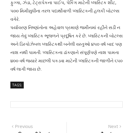
ફુગ્ગા, ઝંડા, ટેટ્રાપેકના પાઈપ, પેકિંગ માટેની પ્લાસ્ટિક શીટ,
૫૦૦ મિમીસુધીના તરલ પદાર્થોવાળી પ્લાસ્ટિકની હલકી બોટલ્સ
વગેરે.
પર્યાવરણ નિષ્ણાંતોના અહેવાલ પ્રમાણે જમીનમાં રહીને સડી ન
જાય તેવું પ્લાસ્ટિક ભૂજળને પ્રદૂષિત કરે છે. પ્લાસ્ટિકની બોટલ્સ
અને ડિસ્પોઝેબલ પ્લાસ્ટિકથી બનેલી વસ્તુઓ ૪૫૦ વર્ષ બાદ પણ
નાશ નથી પામતી. પ્લાસ્ટિકના ઢાંકણાને સંપૂર્ણપણે નાશ પામતા
૪૦૦ વર્ષ જ્યારે માછલી પકડવા માટેની પ્લાસ્ટિકની જાળીને ૬૫૦
વર્ષ લાગી જાય છે.
TAGS:
Post
Previous
Next
Previous
Next