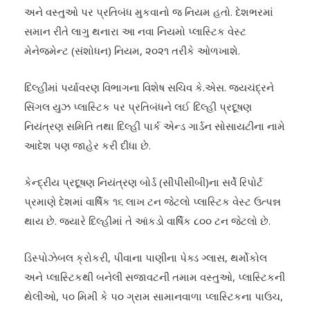
અને વસ્તુઓ પર પ્રતિબંધ મુકવાનો જ નિયમ હતો. દેશભરમાં
સમાન રીતે લાગુ થનારા આ નવા નિયમો પ્લાસ્ટિક વેસ્ટ
મેનેજમેન્ટ (સંશોધન) નિયમ, ૨૦૨૧ તરીકે ઓળખાશે.
દિલ્હીમાં પર્યાવરણ વિભાગના વિશેષ સચિવ કે.એસ. જયચંદ્રને
સિંગલ યુઝ પ્લાસ્ટિક પર પ્રતિબંધને લઈ દિલ્હી પ્રદૂષણ
નિયંત્રણ સમિતિ તથા દિલ્હી પાર્ક એન્ડ ગાર્ડન સોસાયટીના નામે
આદેશ પણ જાહેર કરી દીધા છે.
કેન્દ્રીય પ્રદૂષણ નિયંત્રણ બોર્ડ (સીપીસીબી)ના સર્વે રિપોર્ટ
પ્રમાણે દેશમાં વાર્ષિક ૧૬ લાખ ટન જેટલો પ્લાસ્ટિક વેસ્ટ ઉત્પન્ન
થાય છે. જ્યારે દિલ્હીમાં તે આંકડો વાર્ષિક ૮૦૦ ટન જેટલો છે.
ડિસ્પોઝેબલ ક્રોકરી, પીવાના પાણીના પેક્ડ ગ્લાસ, થર્મોકોલ
અને પ્લાસ્ટિકથી બનેલી સજાવટની તમામ વસ્તુઓ, પ્લાસ્ટિકની
થેલીઓ, ૫૦ મિમી કે ૫૦ ગ્રામ સામાનવાળા પ્લાસ્ટિકના પાઉચ,