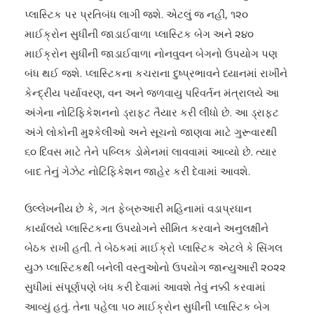
પ્લાસ્ટિક પર પ્રતિબંધ લાગી જશે. એટલું જ નહીં, ૧૨૦
માઈક્રોન સુધીની જાડાઈવાળા પ્લાસ્ટિક બેગ અને ૨૪૦
માઈક્રોન સુધીની જાડાઈવાળા નોનવુવન બેગનો ઉપયોગ પણ
બંધ થઈ જશે. પ્લાસ્ટિકના કચરાના દુષ્પ્રભાવને ધ્યાનમાં રાખીને
કેન્દ્રીય પર્યાવરણ, વન અને જળવાયુ પરિવર્તન મંત્રાલયે આ
અંગેના નોટિફિકેશનનો ડ્રાફ્ટ તૈયાર કરી લીધો છે. આ ડ્રાફ્ટ
અંગે લોકોની મુશ્કેલીઓ અને સૂચનો જાણવા માટે ગુરૂવારથી
૬૦ દિવસ માટે તેને પબ્લિક ડોમેનમાં લાવવામાં આવ્યો છે. ત્યાર
બાદ તેનું ગેઝેટ નોટિફિકેશન જાહેર કરી દેવામાં આવશે.
ઉલ્લેખનીય છે કે, ગત ફેબ્રુઆરી મહિનામાં વડાપ્રધાન
કાર્યાલયે પ્લાસ્ટિકના ઉપયોગને સીમિત કરવાને અનુલક્ષીને
બેઠક રાખી હતી. તે બેઠકમાં માઈક્રો પ્લાસ્ટિક એટલે કે સિંગલ
યુઝ પ્લાસ્ટિકથી બનેલી વસ્તુઓનો ઉપયોગ જાન્યુઆરી ૨૦૨૨
સુધીમાં સંપૂર્ણપણે બંધ કરી દેવામાં આવશે તેવું નક્કી કરવામાં
આવ્યું હતું. તેના પહેલા ૫૦ માઈક્રોન સુધીની પ્લાસ્ટિક બેગ