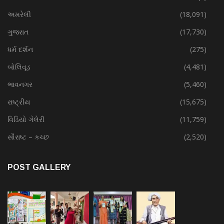
અમરેલી
(18,091)
ગુજરાત
(17,730)
ધર્મ દર્શન
(275)
બોલિવૂડ
(4,481)
ભાવનગર
(5,460)
રાષ્ટ્રીય
(15,675)
વિડિયો ગેલેરી
(11,759)
સૌરાષ્ટ – કચ્છ
(2,520)
POST GALLERY