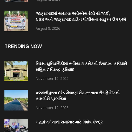
જાફરાબાદમાં સાયબર અવેરનેસ રેલી યોજાઈ,
NSS અને જાફરાબાદ ટાઉન પોલીસના સંયુક્ત ઉપક્રમે
યોજાયેલી રેલીમાં ૩૮ વિદ્યાર્થીઓ જોડાયા
August 8, 2026
TRENDING NOW
નિરમા યુનિવર્સિટીમાં રૂપિયા 5 કરોડની ઉચાપત, કર્મચારી
સહિત 7 વિરુદ્ધ ફરિયાદ
November 15, 2025
વલ્લભીપુરના દરેડ મેલાણા રોડ-રસ્તાના રીસર્ફેસિંગની
કામગીરી પ્રગતિમાં
November 12, 2025
મહાકુંભમેળાનાં સમાચાર માટે વિશેષ કેન્દ્ર