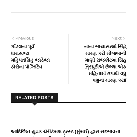
Post
Previous
Next
Previous
Next
post:
post:
ગોંડલના પૂર્વ
નાના ભાયાસરમાં સિંહે
navigation
ધારાસભ્ય
મારણ કરી મીજબાની
મહિપતસિંહ જાડેજા
માણી રાજકોટમાં સિંહ
કોરોના પોઝિટિવ
ત્રિપુટીએ છેલ્લા એક
મહિનામાં ૩૫થી વધુ
પશુના મારણ કર્યા
RELATED POSTS
આદિજિન યુવક ચેરીટેબલ ટ્રસ્ટ (મુંબઈ) દ્વારા સદભાવના