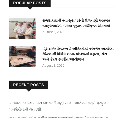
POPULAR POSTS
રાજ્યકક્ષાની સ્વાતંત્ર્ય પર્વની ઉજવણી અંતર્ગત
જાફરાબાદમાં ‘દરિયા પૂજન’ કાર્યક્રમ યોજાયો
August 8, 2026
પ્રિ-ઇન્ડિપેન્ડન્સ ડે એક્ટિવિટી અંતર્ગત અમરેલી
જિલ્લાની વિવિધ શાળા-કોલેજમાં વકૃત્વ, ચેસ
અને કેરમ સ્પર્ધાનું આયોજન
August 8, 2026
RECENT POSTS
પ્રજાના સ્વાસ્થ્ય સાથે બેદરકારી નહીં ચાલે : આરોગ્ય મંત્રી પ્રફુલ
પાનશેરીયાની ચેતવણી
ગાંઠ્યનું ગોપીચંદન ખર્ચીને સુવાસ પ્રસરાવતાં આચાર્યા જ્યોત્સનાબેન