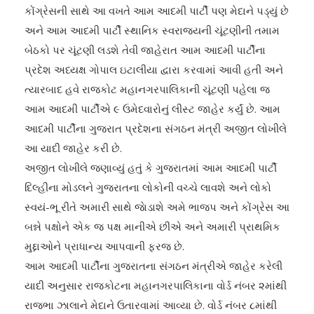
કોંગ્રેસની સાથે આ વખતે આમ આદમી પાર્ટી પણ મેદાને પડ્યું છે
અને આમ આદમી પાર્ટી સ્થાનિક સ્વરાજ્યની ચૂંટણીની તમામ
બેઠકો પર ચૂંટણી લડશે તેવી જાહેરાત આમ આદમી પાર્ટીના
પ્રદેશ અધ્યક્ષ ગોપાલ ઇટાલીયા દ્વારા કરવામાં આવી હતી અને
ત્યારબાદ હવે રાજકોટ મહાનગરપાલિકાની ચૂંટણી પહેલા જ
આમ આદમી પાર્ટીએ ૯ ઉમેદવારોનું લીસ્ટ જાહેર કર્યું છે. આમ
આદમી પાર્ટીના ગુજરાત પ્રદેશના સંગઠન મંત્રી અજીત લોખીલે
આ યાદી જાહેર કરી છે.
અજીત લોખીલે જણાવ્યું હતું કે ગુજરાતમાં આમ આદમી પાર્ટી
દિલ્હીના મોડલને ગુજરાતના લોકોની વચ્ચે લાવશે અને લોકો
સ્વયં-ભૂ રીતે અમારી સાથે જાેડાશે અમે ભાજપ અને કોંગ્રેસ આ
બન્ને પક્ષોને એક જ પક્ષ માનીએ છીએ અને અમારી પ્રાથમિક
મુદ્દાઓને પ્રાધાન્ય આપવાની ફરજ છે.
આમ આદમી પાર્ટીના ગુજરાતના સંગઠન મંત્રીએ જાહેર કરેલી
યાદી અનુસાર રાજકોટના મહાનગરપાલિકાના વોર્ડ નંબર ૨માંથી
રાજભા ઝાલાને મેદાને ઉતારવામાં આવ્યા છે. વોર્ડ નંબર ૮માંથી