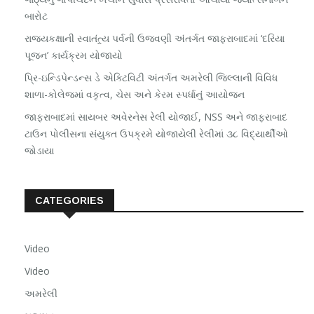
બારોટ
રાજ્યકક્ષાની સ્વાતંત્ર્ય પર્વની ઉજવણી અંતર્ગત જાફરાબાદમાં ‘દરિયા
પૂજન’ કાર્યક્રમ યોજાયો
પ્રિ-ઇન્ડિપેન્ડન્સ ડે એક્ટિવિટી અંતર્ગત અમરેલી જિલ્લાની વિવિધ
શાળા-કોલેજમાં વકૃત્વ, ચેસ અને કેરમ સ્પર્ધાનું આયોજન
જાફરાબાદમાં સાયબર અવેરનેસ રેલી યોજાઈ, NSS અને જાફરાબાદ
ટાઉન પોલીસના સંયુક્ત ઉપક્રમે યોજાયેલી રેલીમાં ૩૮ વિદ્યાર્થીઓ
જોડાયા
CATEGORIES
Video
Video
અમરેલી