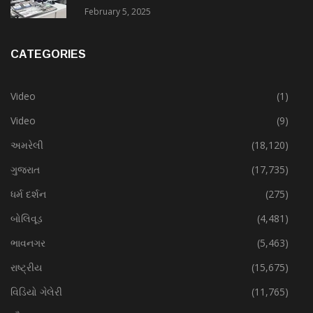
February 5, 2025
CATEGORIES
Video
(1)
Video
(9)
અમરેલી
(18,120)
ગુજરાત
(17,735)
ધર્મ દર્શન
(275)
બોલિવૂડ
(4,481)
ભાવનગર
(5,463)
રાષ્ટ્રીય
(15,675)
વિડિયો ગેલેરી
(11,765)