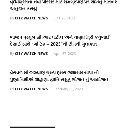
વૃધ્ધાશ્રમનાં નવા પરિસર માટે સમગ્રપણે ૫૧ લાખનું માતબર
અનુદાન કરાયું
By
CITY WATCH NEWS
June 26, 2023
ભાજપ પ્રમુખ સી.આર પાટીલ અને નાણામંત્રી કનુભાઈ
દેસાઈ સાથે “ગૌ ટેક – 2023”ની ટીમની મુલાકાત
By
CITY WATCH NEWS
April 27, 2023
વેરાવળ માં જલ્યાણ ગ્રુપ દ્રારા જલારામ બાપા ની
પુણ્યતિથીએ લોહાણા જ્ઞાતિ સમુહ ભોજન નું આયોજન
By
CITY WATCH NEWS
February 11, 2023