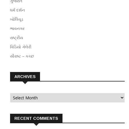
ગુજરાત
ધર્મ દર્શન
બોલિવૂડ
ભાવનગર
રાષ્ટ્રીય
વિડિયો ગેલેરી
સૌરાષ્ટ – કચ્છ
ARCHIVES
Archives
RECENT COMMENTS