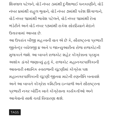
શિવલાલ પટેલને, વોર્ડ નંબર ૩માંથી દુર્ગેશભાઈ ધનકાણીને, વોર્ડ
નંબર ૪માંથી રાહુલ ભુવાને, વોર્ડ નંબર ૭માંથી પરેશ શિંગાળાને,
વોર્ડ નંબર ૧૪માંથી ભાવેશ પટેલને, વોર્ડ નંબર ૧૪માંથી રેખા
ભંડેરીને અને વોર્ડ નંબર ૧૭માંથી રાકેશ સોરઠિયાને મેદાને
ઉતારવામાં આવ્યા છે.
આ ઉપરાંત બીજી મહત્ત્વની વાત એ છે કે, સૌરાષ્ટ્રના પ્રભારી
જીતેન્દ્ર બઘેલજી ૪ અને ૫ જાન્યુઆરીના રોજ રાજકોટની
મુલાકાતે જશે. આ બાબતે રાજકોટ શહેર કોંગ્રેસના પ્રમુખ
અશોક ડાંગરે જણાવ્યું હતું કે, રાજકોટ મહાનગરપાલિકાની
આવનારી સ્થાનિક સ્વરાજની ચૂંટણીમાં કોંગ્રેસ પક્ષ
મહાનગરપાલિકાની ચૂંટણી જીતવા માટેની રણનીતિ બનાવશે
અને આ બાબતે કોંગ્રેસ કમિટીના ઇન્ચાર્જ અને સૌરાષ્ટ્રના
પ્રભારી નગર બોર્ડિંગ ખાતે કોંગ્રેસના કાર્યકર્તાઓ અને
આગેવાનો સાથે ચર્ચા વિચારણા થશે.
TAGS: