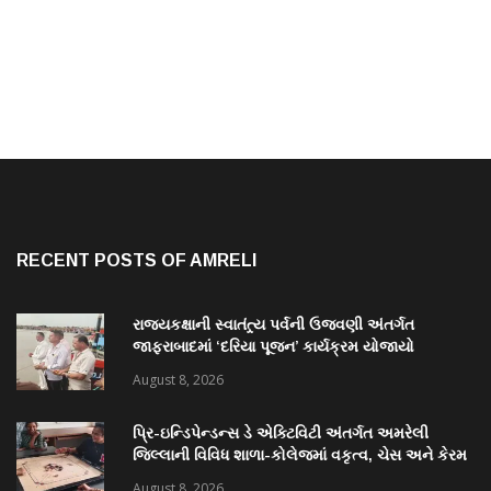
RECENT POSTS OF AMRELI
રાજ્યકક્ષાની સ્વાતંત્ર્ય પર્વની ઉજવણી અંતર્ગત
જાફરાબાદમાં ‘દરિયા પૂજન’ કાર્યક્રમ યોજાયો
August 8, 2026
પ્રિ-ઇન્ડિપેન્ડન્સ ડે એક્ટિવિટી અંતર્ગત અમરેલી
જિલ્લાની વિવિધ શાળા-કોલેજમાં વકૃત્વ, ચેસ અને કેરમ
સ્પર્ધાનું આયોજન
August 8, 2026