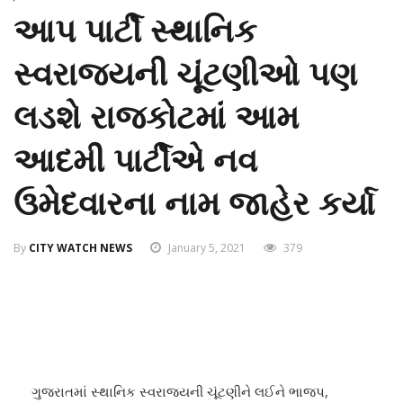
આપ પાર્ટી સ્થાનિક
સ્વરાજ્યની ચૂંટણીઓ પણ
લડશે રાજકોટમાં આમ
આદમી પાર્ટીએ નવ
ઉમેદવારના નામ જાહેર કર્યા
By
CITY WATCH NEWS
January 5, 2021
379
ગુજરાતમાં સ્થાનિક સ્વરાજ્યની ચૂંટણીને લઈને ભાજપ,