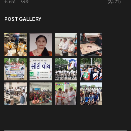
સૌરાષ્ટ – કચ્છ
(2,521)
POST GALLERY