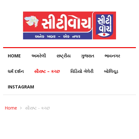
HOME
અમરેલી
રાષ્ટ્રીય
ગુજરાત
ભાવનગર
ધર્મ દર્શન
સૌરાષ્ટ – કચ્છ
વિડિયો ગેલેરી
બોલિવૂડ
INSTAGRAM
Home
સૌરાષ્ટ - કચ્છ