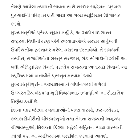
તેમણે આપેલા ત્યાગની ભાવના સાથે સરદાર સાહેબના પ્રબળ
પુરૂષાર્થની પરિણામકારી ગાથા આ ભવ્ય મ્યૂઝિયમ ઊજાગર
કરશે.
મુખ્યમંત્રીએ પ્રેરક સૂચન કર્યુ કે, આઝાદી બાદ ભારત
રાષ્ટ્રમાં વિલીનીકરણ અંગે રજવાડાઓએ સરદાર સાહેબની
ઉપસ્થિતીમાં હસ્તાક્ષર કરેલા કરારના દસ્તાવેજો, તે સમયની
તસ્વીરો, રાજવીઓના શસ્ત્ર સરંજામ, ભેટ-સોગાદોની ઝાંખી આ
બધી ઐતિહાસિક વિગતો પ્રત્યેક રાજ્યના અલાયદા વિભાગો આ
મ્યૂઝિયમમાં બનાવીને પ્રસ્તૃત કરવામાં આવે.
મુખ્યમંત્રીશ્રીના અધ્યક્ષસ્થાને ગાંધીનગરમાં મળેલી
ઉચ્ચસ્તરિય બેઠકમાં શ્રી વિજયભાઇ રૂપાણીએ આ સૈદ્ધાંતિક
નિર્ણય કર્યો છે.
દેશના પ૬ર જેટલા રજવાડાઓનો ભવ્ય વારસો, ઝર-ઝવેરાત,
કલાકારીગીરીની ચીજવસ્તુઓ તથા તેમના રાજ્યની અમૂલ્ય
ચીજવસ્તુઓ, મિલ્કતો-કિલ્લા-મહેલો સહિતના ભવ્ય વારસાની
ઝાંખી પણ આ મ્યૂઝિયમમાં પ્રદર્શિત કરવામાં આવશે.