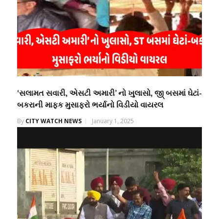
‘સલામત સવારી, એસટી અમારી’ નો ખુલાસો, જી્‌ બસમાં ઘેટાં-
બકરાની માફક મુસાફરો ભર્યાનો વિડીયો વાયરલ
By
CITY WATCH NEWS
January 1, 2025