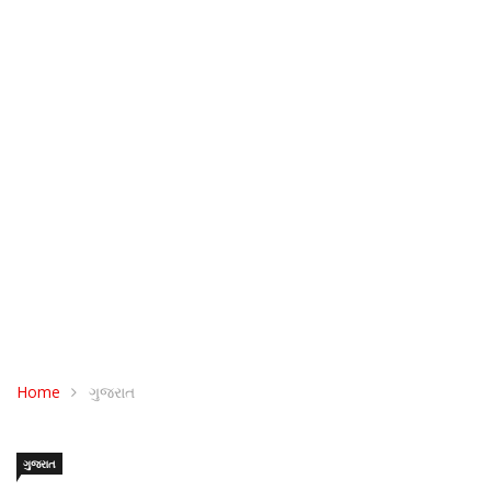
Home
ગુજરાત
ગુજરાત