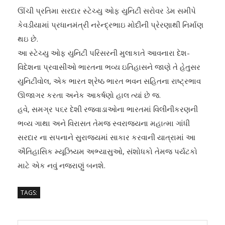
ઊંચી પ્રતિમા સરદાર સ્ટેચ્યુ ઓફ યુનિટી સરોવર ડેમ સમીપે
કેવડીયામાં પ્રધાનમંત્રી નરેન્દ્રભાઇ મોદીની પ્રેરણાથી નિર્માણ
થઇ છે.
આ સ્ટેચ્યુ ઓફ યુનિટી પરિસરની મુલાકાતે આવનારા દેશ-
વિદેશના પ્રવાસીઓ ભારતના ભવ્ય ઇતિહાસને જાણે તે હેતુસર
યુનિટીવોલ, એક ભારત શ્રેષ્ઠ ભારત ભવન સહિતના રાષ્ટ્રભાવ
ઊજાગર કરતા અનેક આકર્ષણો હાલ ત્યાં છે જ.
હવે, સમગ્ર પ૬ર દેશી રજવાડાઓના ભારતમાં વિલીનીકરણની
ભવ્ય ગાથા અને વિરાસત તેમજ સ્વરાજ્યના મહાત્મા ગાંધી
સરદાર ના સપનાને સુરાજ્યમાં સાકાર કરવાની યાત્રામાં આ
ઐતિહાસિક મ્યૂઝિયમ અભ્યાસુઓ, સંશોધકો તેમજ પર્યટકો
માટે એક નવું નજરાણું બનશે.
TAGS: