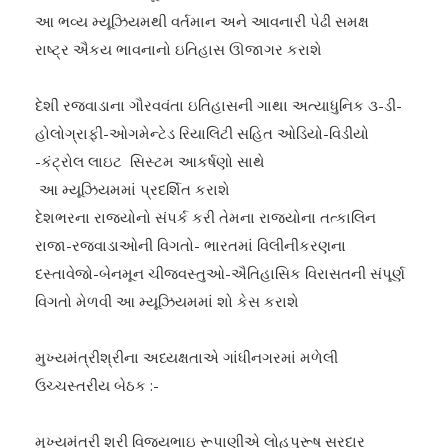
આ ભવ્ય મ્યૂઝિયમથી વર્તમાન અને આવનારી પેઢી સમક્ષ
રાષ્ટ્ર ઐકય ભાવનાનો ઇતિહાસ ઊજાગર કરાશે
દેશી રજવાડાના ગૌરવવંતા ઇતિહાસની ગાથા અત્યાધુનિક ૩-ડી-
હોલોગ્રાફી-ઓગમેન્ટેડ રિયાલિટી સહિત ઓડિયો-વિડીયો
-કંટ્રોલ લાઇટ સિસ્ટમ આકર્ષણો સાથે
આ મ્યૂઝિયમમાં પ્રદર્શિત કરાશે
દેશભરના રાજ્યોનો સંપર્ક કરી તેમના રાજ્યોના તત્કાલિન
રાજા-રજવાડાઓની વિગતો- ભારતમાં વિલીનીકરણના
દસ્તાવેજો-બેનમૂન ચીજવસ્તુઓ-ઐતિહાસિક વિરાસતની સંપૂર્ણ
વિગતો મેળવી આ મ્યૂઝિયમમાં શો કેસ કરાશે
મુખ્યમંત્રીશ્રીના અધ્યક્ષતાએ ગાંધીનગરમાં મળેલી
ઉચ્ચસ્તરીય બેઠક :-
મુખ્યમંત્રી શ્રી વિજયભાઇ રૂપાણીએ લોહપુરૂષ સરદાર