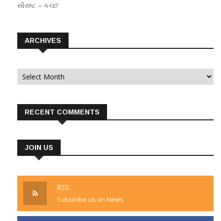
સૌરાષ્ટ – કચ્છ
ARCHIVES
Archives
RECENT COMMENTS
JOIN US
RSS
Subscribe us on News