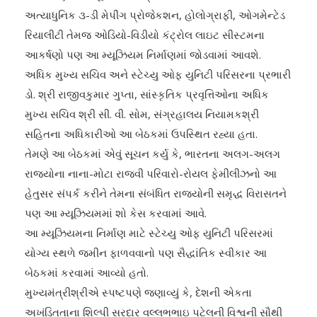
અત્યાધુનિક ૩-ડી મેપીંગ પ્રોજેકશન, હોલોગ્રાફી, ઓગમેન્ટેડ
રિયાલીટી તેમજ ઓડિયો-વિડીયો કંટ્રોલ લાઇટ સીસ્ટમના
આકર્ષણો પણ આ મ્યૂઝિયમ નિર્માણમાં જોડવામાં આવશે.
અધિક મુખ્ય સચિવ અને સ્ટેચ્યુ ઓફ યુનિટી પરિસરના પ્રભારી
ડો. શ્રી રાજીવકુમાર ગુપ્તા, સાંસ્કૃતિક પ્રવૃત્તિઓના અધિક
મુખ્ય સચિવ શ્રી સી. વી. સોમ, સંગ્રહાલય નિયામકશ્રી
સહિતના અધિકારીઓ આ બેઠકમાં ઉપસ્થિત રહ્યા હતા.
તેમણે આ બેઠકમાં એવું સૂચન કર્યુ કે, ભારતના અલગ-અલગ
રાજ્યોના નાના-મોટા રાજવી પરિવારો-રોયલ ફેમીલીઝનો આ
હેતુસર સંપર્ક કરીને તેમના સંબંધિત રાજ્યોની સમૃદ્ધ વિરાસતને
પણ આ મ્યૂઝિયમમાં શો કેસ કરવામાં આવે.
આ મ્યૂઝિયમના નિર્માણ માટે સ્ટેચ્યુ ઓફ યુનિટી પરિસરમાં
યોગ્ય સ્થળે જમીન ફાળવવાનો પણ સૈદ્ધાંતિક સ્વીકાર આ
બેઠકમાં કરવામાં આવ્યો હતો.
મુખ્યમંત્રીશ્રીએ સ્પષ્ટપણે જણાવ્યું કે, દેશની એકતા
અખંડિતતાના શિલ્પી સરદાર વલ્લભભાઇ પટેલની વિશ્વની સૌથી