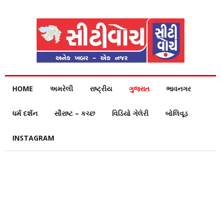
HOME
અમરેલી
રાષ્ટ્રીય
ગુજરાત
ભાવનગર
ધર્મ દર્શન
સૌરાષ્ટ – કચ્છ
વિડિયો ગેલેરી
બોલિવૂડ
INSTAGRAM