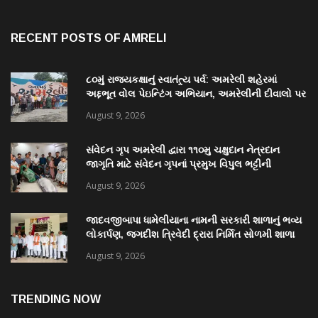
RECENT POSTS OF AMRELI
૮૦મું રાજ્યકક્ષાનું સ્વાતંત્ર્ય પર્વ: અમરેલી શહેરમાં
અદ્દભૂત વોલ પેઇન્ટિંગ અભિયાન, અમરેલીની દીવાલો પર
કંડારાઈ ક્રાંતિવીરોના બલિદાનની અમર ગાથા
August 9, 2026
સંવેદન ગૃપ અમરેલી દ્વારા ૧૧૦મુ ચક્ષુદાન નેત્રદાન
જાગૃતિ માટે સંવેદન ગૃપનાં પ્રમુખ વિપુલ ભટ્ટીની
સરાહનીય કામગીરી
August 9, 2026
જાદવજીબાપા ધામેલીયાના નામની સરકારી શાળાનું ભવ્ય
લોકાર્પણ, જગદીશ ત્રિવેદી દ્રારા નિર્મિત સોળમી શાળા
August 9, 2026
TRENDING NOW