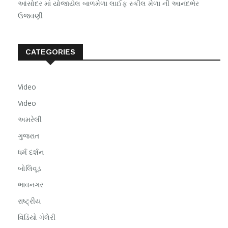
આંસોદર માં યોજાયેલ બાળમેળા લાઈફ સ્કીલ મેળા ની આનંદભેર
ઉજવણી
CATEGORIES
Video
Video
અમરેલી
ગુજરાત
ધર્મ દર્શન
બોલિવૂડ
ભાવનગર
રાષ્ટ્રીય
વિડિયો ગેલેરી