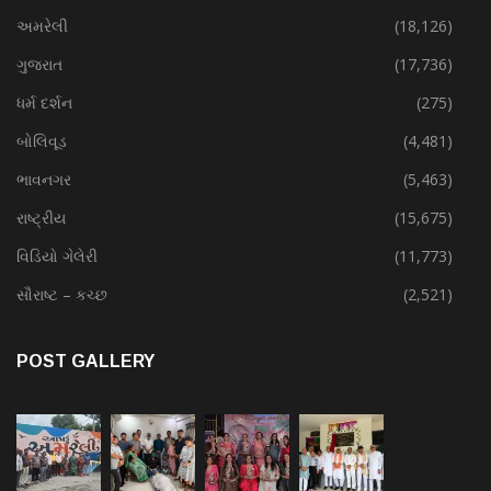
અમરેલી
(18,126)
ગુજરાત
(17,736)
ધર્મ દર્શન
(275)
બોલિવૂડ
(4,481)
ભાવનગર
(5,463)
રાષ્ટ્રીય
(15,675)
વિડિયો ગેલેરી
(11,773)
સૌરાષ્ટ – કચ્છ
(2,521)
POST GALLERY