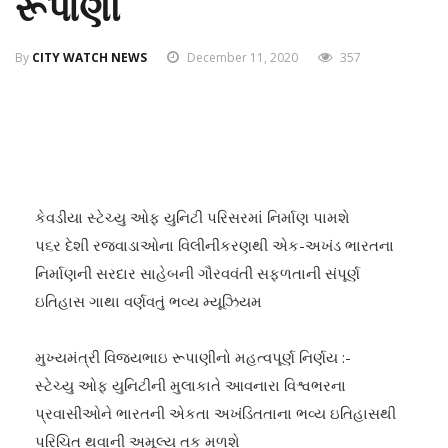
રૂપાણી
By
CITY WATCH NEWS
December 11, 2020
357
કેવડીયા સ્ટેચ્યુ ઓફ યુનિટી પરિસરમાં નિર્માણ પામશે
પ૬ર દેશી રજવાડાઓના વિલીનીકરણથી એક-અખંડ ભારતના
નિર્માણની સરદાર સાહેબની ગૌરવવંતી સફળતાની સંપૂર્ણ
ઇતિહાસ ગાથા વર્ણવતું ભવ્ય મ્યૂઝિયમ
મુખ્યમંત્રી વિજયભાઇ રૂપાણીનો મહત્વપૂર્ણ નિર્ણય :-
સ્ટેચ્યુ ઓફ યુનિટીની મુલાકાતે આવનારા વિશ્વભરના
પ્રવાસીઓને ભારતની એકતા અખંડિતતાના ભવ્ય ઇતિહાસથી
પરિચિત થવાની અમૂલ્ય તક મળશે