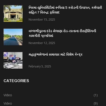
નિરમા યુનિવર્સિટીમાં રૂપિયા 5 કરોડની ઉચાપત, કર્મચારી
સહિત 7 વિરુદ્ધ ફરિયાદ
November 15, 2025
વલ્લભીપુરના દરેડ મેલાણા રોડ-રસ્તાના રીસર્ફેસિંગની
કામગીરી પ્રગતિમાં
November 12, 2025
મહાકુંભમેળાનાં સમાચાર માટે વિશેષ કેન્દ્ર
February 5, 2025
CATEGORIES
Video
(1)
Video
(9)