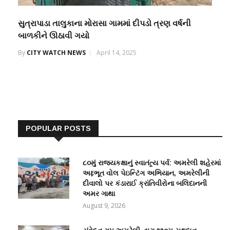
સુત્રાપાડા તાલુકાના મોરાસા ગામમાં દીપડો ત્રણ વર્ષની
બાળકીને ઊઠાવી ગયો
By
CITY WATCH NEWS
April 14, 2025
POPULAR POSTS
૮૦મું રાજ્યકક્ષાનું સ્વાતંત્ર્ય પર્વ: અમરેલી શહેરમાં
અદ્દભૂત વોલ પેઇન્ટિંગ અભિયાન, અમરેલીની
દીવાલો પર કંડારાઈ ક્રાંતિવીરોના બલિદાનની
અમર ગાથા
August 9, 2026