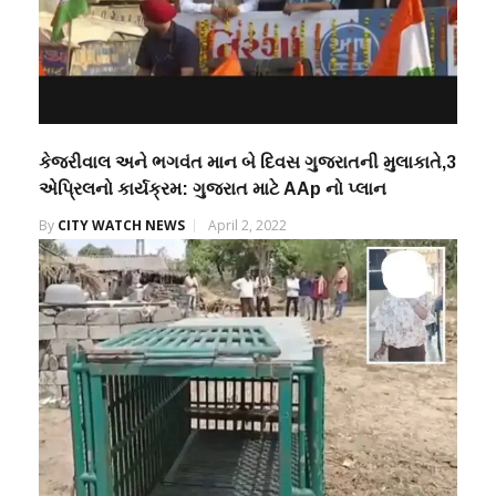
કેજરીવાલ અને ભગવંત માન બે દિવસ ગુજરાતની મુલાકાતે,3
એપ્રિલનો કાર્યક્રમ: ગુજરાત માટે AAp નો પ્લાન
By
CITY WATCH NEWS
April 2, 2022