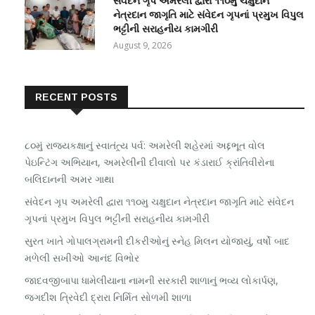
સંવેદન ગૃપ અમરેલી દ્વારા ૧૧૦મુ ચક્ષુદાન
નેત્રદાન જાગૃતિ માટે સંવેદન ગૃપનાં પ્રમુખ વિપુલ
ભટ્ટીની સરાહનીય કામગીરી
August 9, 2026
RECENT POSTS
૮૦મું રાજ્યકક્ષાનું સ્વાતંત્ર્ય પર્વ: અમરેલી શહેરમાં અદ્દભૂત વોલ
પેઇન્ટિંગ અભિયાન, અમરેલીની દીવાલો પર કંડારાઈ ક્રાંતિવીરોના
બલિદાનની અમર ગાથા
સંવેદન ગૃપ અમરેલી દ્વારા ૧૧૦મુ ચક્ષુદાન નેત્રદાન જાગૃતિ માટે સંવેદન
ગૃપનાં પ્રમુખ વિપુલ ભટ્ટીની સરાહનીય કામગીરી
સુરત ખાતે ગોપાલગ્રામની દીકરીઓનું સ્નેહ મિલન યોજાયું, વર્ષો બાદ
મળેલી સખીઓ આનંદ વિભોર
જાદવજીબાપા ધામેલીયાના નામની સરકારી શાળાનું ભવ્ય લોકાર્પણ,
જગદીશ ત્રિવેદી દ્રારા નિર્મિત સોળમી શાળા