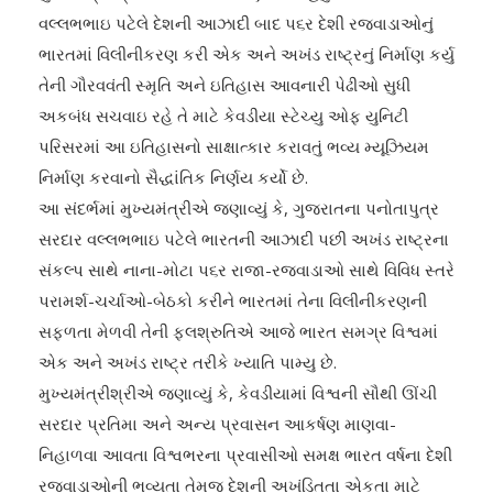
વલ્લભભાઇ પટેલે દેશની આઝાદી બાદ પ૬ર દેશી રજવાડાઓનું
ભારતમાં વિલીનીકરણ કરી એક અને અખંડ રાષ્ટ્રનું નિર્માણ કર્યુ
તેની ગૌરવવંતી સ્મૃતિ અને ઇતિહાસ આવનારી પેઢીઓ સુધી
અકબંધ સચવાઇ રહે તે માટે કેવડીયા સ્ટેચ્યુ ઓફ યુનિટી
પરિસરમાં આ ઇતિહાસનો સાક્ષાત્કાર કરાવતું ભવ્ય મ્યૂઝિયમ
નિર્માણ કરવાનો સૈદ્ધાંતિક નિર્ણય કર્યો છે.
આ સંદર્ભમાં મુખ્યમંત્રીએ જણાવ્યું કે, ગુજરાતના પનોતાપુત્ર
સરદાર વલ્લભભાઇ પટેલે ભારતની આઝાદી પછી અખંડ રાષ્ટ્રના
સંકલ્પ સાથે નાના-મોટા પ૬ર રાજા-રજવાડાઓ સાથે વિવિધ સ્તરે
પરામર્શ-ચર્ચાઓ-બેઠકો કરીને ભારતમાં તેના વિલીનીકરણની
સફળતા મેળવી તેની ફલશ્રુતિએ આજે ભારત સમગ્ર વિશ્વમાં
એક અને અખંડ રાષ્ટ્ર તરીકે ખ્યાતિ પામ્યુ છે.
મુખ્યમંત્રીશ્રીએ જણાવ્યું કે, કેવડીયામાં વિશ્વની સૌથી ઊંચી
સરદાર પ્રતિમા અને અન્ય પ્રવાસન આકર્ષણ માણવા-
નિહાળવા આવતા વિશ્વભરના પ્રવાસીઓ સમક્ષ ભારત વર્ષના દેશી
રજવાડાઓની ભવ્યતા તેમજ દેશની અખંડિતતા એકતા માટે