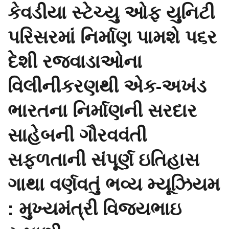
કેવડીયા સ્ટેચ્યુ ઓફ યુનિટી
પરિસરમાં નિર્માણ પામશે પ૬ર
દેશી રજવાડાઓના
વિલીનીકરણથી એક-અખંડ
ભારતના નિર્માણની સરદાર
સાહેબની ગૌરવવંતી
સફળતાની સંપૂર્ણ ઇતિહાસ
ગાથા વર્ણવતું ભવ્ય મ્યૂઝિયમ
: મુખ્યમંત્રી વિજયભાઇ