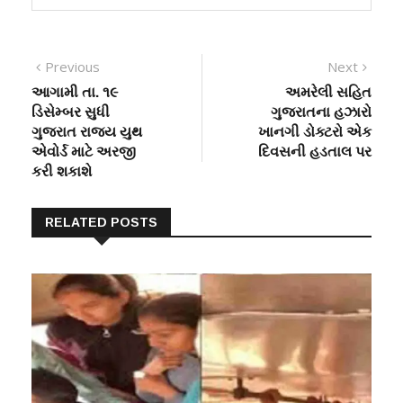
Post
Previous
Next
Previous
Next
post:
post:
આગામી તા. ૧૯
અમરેલી સહિત
navigation
ડિસેમ્બર સુધી
ગુજરાતના હઝારો
ગુજરાત રાજ્ય યુથ
ખાનગી ડોક્ટરો એક
એવોર્ડ માટે અરજી
દિવસની હડતાલ પર
કરી શકાશે
RELATED POSTS