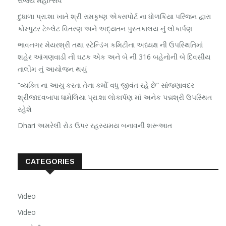
રાજ્ય મહોત્સવ
દુધાળા પ્રા.શા ખાતે શ્રી રામકૃષ્ણ એક્સપોર્ટ ના ધોળકિયા પરિજન દ્વારા
કોમ્પુટર ટેબ્લેટ વિતરણ અને અદ્યતન પુસ્તકાલય નું લોકાર્પણ
ભાવનગર મેયરશ્રી તથા સ્ટેન્ડિંગ કમિટીના અધ્યક્ષ ની ઉપસ્થિતિમાં
શહેર આંગણવાડી ની ઘટક એક અને બે ની 316 બહેનોની બે દિવસીય
તાલીમ નું આયોજન થયું
“વ્યક્તિ ના આયુ કરતા તેના કર્મો વધુ જીવંત રહે છે” સાંજણાવદર
શ્રીજાદવબાપા ધામેલિયા પ્રા.શા લોકાર્પણ માં અનેક પદ્મશ્રી ઉપસ્થિત
રહેશે
Dhari અમરેલી રોડ ઉપર રહસ્યમય બનાવની શરૂઆત
CATEGORIES
Video
Video