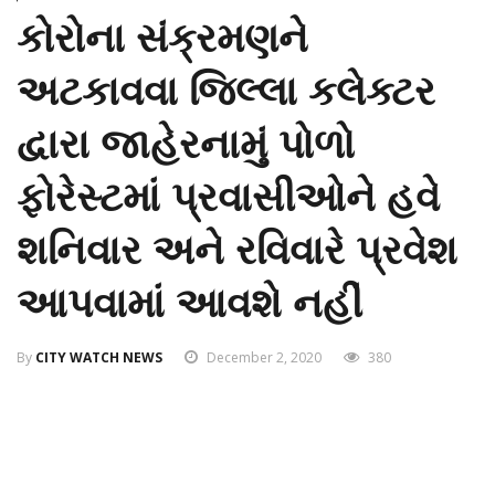
કોરોના સંક્રમણને
અટકાવવા જિલ્લા કલેક્ટર
દ્વારા જાહેરનામું પોળો
ફોરેસ્ટમાં પ્રવાસીઓને હવે
શનિવાર અને રવિવારે પ્રવેશ
આપવામાં આવશે નહીં
By
CITY WATCH NEWS
December 2, 2020
380