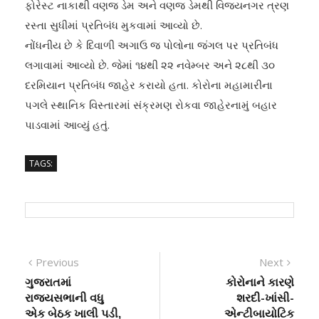
ફોરેસ્ટ નાકાથી વણજ ડેમ અને વણજ ડેમથી વિજયનગર ત્રણ
રસ્તા સુધીમાં પ્રતિબંધ મુકવામાં આવ્યો છે.
નોંધનીય છે કે દિવાળી અગાઉ જ પોલોના જંગલ પર પ્રતિબંધ
લગાવામાં આવ્યો છે. જેમાં ૧૪થી ૨૨ નવેમ્બર અને ૨૮થી ૩૦
દરમિયાન પ્રતિબંધ જાહેર કરાયો હતા. કોરોના મહામારીના
પગલે સ્થાનિક વિસ્તારમાં સંક્રમણ રોકવા જાહેરનામું બહાર
પાડવામાં આવ્યું હતું.
TAGS:
Post
Previous
Next
Previous
Next
post:
post:
ગુજરાતમાં
કોરોનાને કારણે
navigation
રાજ્યસભાની વધુ
શરદી-ખાંસી-
એક બેઠક ખાલી પડી,
એન્ટીબાયોટિક