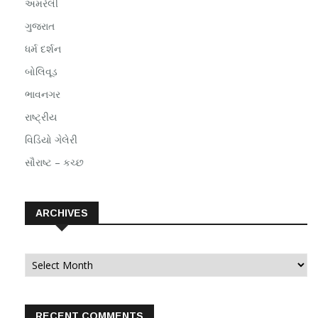
અમરેલી
ગુજરાત
ધર્મ દર્શન
બોલિવૂડ
ભાવનગર
રાષ્ટ્રીય
વિડિયો ગેલેરી
સૌરાષ્ટ – કચ્છ
ARCHIVES
Archives
RECENT COMMENTS