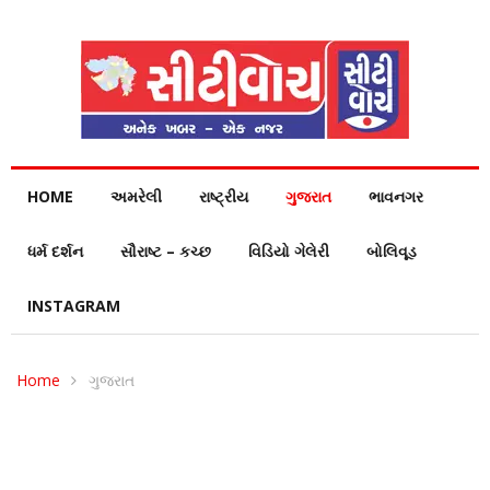
HOME
અમરેલી
રાષ્ટ્રીય
ગુજરાત
ભાવનગર
ધર્મ દર્શન
સૌરાષ્ટ – કચ્છ
વિડિયો ગેલેરી
બોલિવૂડ
INSTAGRAM
Home
ગુજરાત