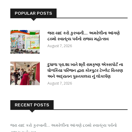
POPULAR POSTS
જરા યાદ કરો કુરબાની… અમરેલીના આંગણે
૮૦મો સ્વાતંત્ર્ય પર્વનો રાજ્ય મહોત્સવ
August 7, 2026
દુધાળા પ્રા.શા ખાતે શ્રી રામકૃષ્ણ એક્સપોર્ટ ના
ધોળકિયા પરિજન દ્વારા કોમ્પુટર ટેબ્લેટ વિતરણ
અને અદ્યતન પુસ્તકાલય નું લોકાર્પણ
August 7, 2026
RECENT POSTS
જરા યાદ કરો કુરબાની… અમરેલીના આંગણે ૮૦મો સ્વાતંત્ર્ય પર્વનો