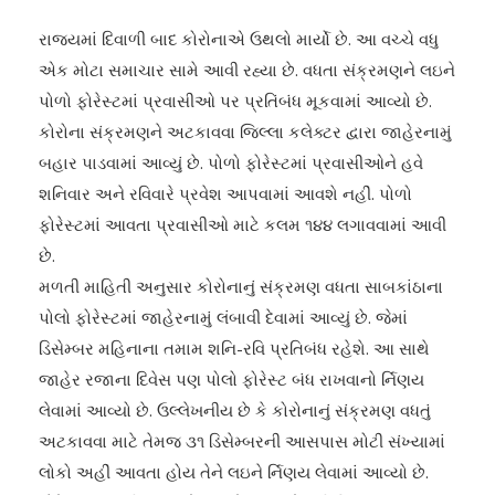
રાજ્યમાં દિવાળી બાદ કોરોનાએ ઉથલો માર્યો છે. આ વચ્ચે વધુ
એક મોટા સમાચાર સામે આવી રહ્યા છે. વધતા સંક્રમણને લઇને
પોળો ફોરેસ્ટમાં પ્રવાસીઓ પર પ્રતિંબંધ મૂકવામાં આવ્યો છે.
કોરોના સંક્રમણને અટકાવવા જિલ્લા કલેક્ટર દ્વારા જાહેરનામું
બહાર પાડવામાં આવ્યું છે. પોળો ફોરેસ્ટમાં પ્રવાસીઓને હવે
શનિવાર અને રવિવારે પ્રવેશ આપવામાં આવશે નહીં. પોળો
ફોરેસ્ટમાં આવતા પ્રવાસીઓ માટે કલમ ૧૪૪ લગાવવામાં આવી
છે.
મળતી માહિતી અનુસાર કોરોનાનું સંક્રમણ વધતા સાબકાંઠાના
પોલો ફોરેસ્ટમાં જાહેરનામું લંબાવી દેવામાં આવ્યું છે. જેમાં
ડિસેમ્બર મહિનાના તમામ શનિ-રવિ પ્રતિબંધ રહેશે. આ સાથે
જાહેર રજાના દિવેસ પણ પોલો ફોરેસ્ટ બંધ રાખવાનો ર્નિણય
લેવામાં આવ્યો છે. ઉલ્લેખનીય છે કે કોરોનાનું સંક્રમણ વધતું
અટકાવવા માટે તેમજ ૩૧ ડિસેમ્બરની આસપાસ મોટી સંખ્યામાં
લોકો અહીં આવતા હોય તેને લઇને ર્નિણય લેવામાં આવ્યો છે.