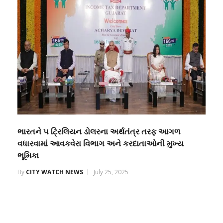
ભારતને ૫ ટ્રિલિયન ડોલરના અર્થતંત્ર તરફ આગળ
વધારવામાં આવકવેરા વિભાગ અને કરદાતાઓની મુખ્ય
ભૂમિકા
By
CITY WATCH NEWS
July 25, 2025