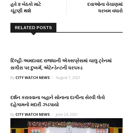
હવે ૨ બેઠકો માટે
દવાઓના વેચાણમાં
ચૂંટણી થશે
ધરખમ વધારો
RELATED POSTS
દિલ્હી-અમદાવાદ રાજધાની એક્સપ્રેસમાં ચાલુ ટ્રેનમાં
સગીરા પર દુષ્કર્મ, એટેન્ડેન્ટની ધરપકડ
By
CITY WATCH NEWS
August 7, 2021
દર્શન કરાવવાના બહાને સોનાના દાગીના સેરવી લેતો
દહેગામનો મદારી ઝડપાયો
By
CITY WATCH NEWS
June 24, 2021