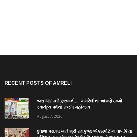
RECENT POSTS OF AMRELI
જરા યાદ કરો કુરબાની… અમરેલીના આંગણે ૮૦મો
સ્વાતંત્ર્ય પર્વનો રાજ્ય મહોત્સવ
August 7, 2026
દુધાળા પ્રા.શા ખાતે શ્રી રામકૃષ્ણ એક્સપોર્ટ ના ધોળકિયા