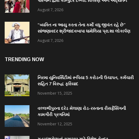
પરિજન દ્વારા કોમ્પુટર ટેબ્લેટ વિતરણ અને અદ્યતન
પુસ્તકાલય નું લોકાર્પણ
August 7, 2026
“વ્યક્તિ ના આયુ કરતા તેના કર્મો વધુ જીવંત રહે છે”
સાંજણાવદર શ્રીજાદવબાપા ધામેલિયા પ્રા.શા લોકાર્પણ
માં અનેક પદ્મશ્રી ઉપસ્થિત રહેશે
August 7, 2026
TRENDING NOW
નિરમા યુનિવર્સિટીમાં રૂપિયા 5 કરોડની ઉચાપત, કર્મચારી
સહિત 7 વિરુદ્ધ ફરિયાદ
November 15, 2025
વલ્લભીપુરના દરેડ મેલાણા રોડ-રસ્તાના રીસર્ફેસિંગની
કામગીરી પ્રગતિમાં
November 12, 2025
મહાકુંભમેળાનાં સમાચાર માટે વિશેષ કેન્દ્ર