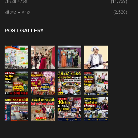
વિડિયો ગેલેરી
(11,759)
સૌરાષ્ટ – કચ્છ
(2,520)
POST GALLERY