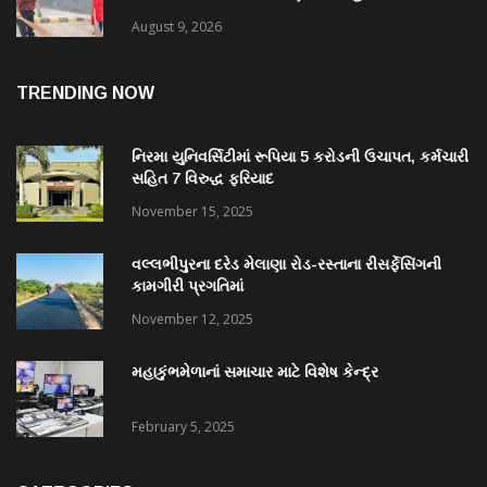
ઝુંબેશ
August 9, 2026
TRENDING NOW
નિરમા યુનિવર્સિટીમાં રૂપિયા 5 કરોડની ઉચાપત, કર્મચારી
સહિત 7 વિરુદ્ધ ફરિયાદ
November 15, 2025
વલ્લભીપુરના દરેડ મેલાણા રોડ-રસ્તાના રીસર્ફેસિંગની
કામગીરી પ્રગતિમાં
November 12, 2025
મહાકુંભમેળાનાં સમાચાર માટે વિશેષ કેન્દ્ર
February 5, 2025