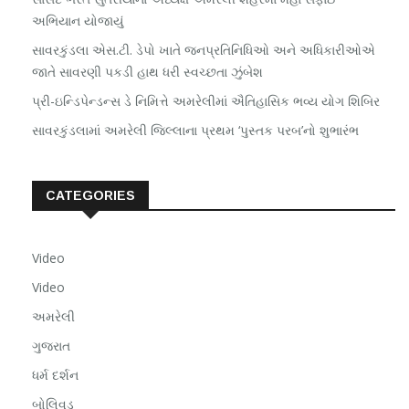
અભિયાન યોજાયું
સાવરકુંડલા એસ.ટી. ડેપો ખાતે જનપ્રતિનિધિઓ અને અધિકારીઓએ
જાતે સાવરણી પકડી હાથ ધરી સ્વચ્છતા ઝુંબેશ
પ્રી-ઇન્ડિપેન્ડન્સ ડે નિમિત્તે અમરેલીમાં ઐતિહાસિક ભવ્ય યોગ શિબિર
સાવરકુંડલામાં અમરેલી જિલ્લાના પ્રથમ ‘પુસ્તક પરબ’નો શુભારંભ
CATEGORIES
Video
Video
અમરેલી
ગુજરાત
ધર્મ દર્શન
બોલિવૂડ