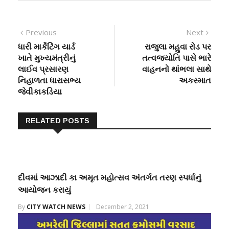
Post
Previous
Next
Previous
Next
post:
post:
ધારી માર્કેટિંગ યાર્ડ
રાજુલા મહુવા રોડ પર
navigation
ખાતે મુખ્યમંત્રીનું
તત્વજ્યોતિ પાસે ભારે
લાઈવ પ્રસારણ
વાહનનો થાંભલા સાથે
નિહાળતા ધારાસભ્ય
અકસ્માત
જેવીકાકડિયા
RELATED POSTS
દીવમાં આઝાદી કા અમૃત મહોત્સવ અંતર્ગત તરણ સ્પર્ધાનું
આયોજન કરાયું
By
CITY WATCH NEWS
December 2, 2021