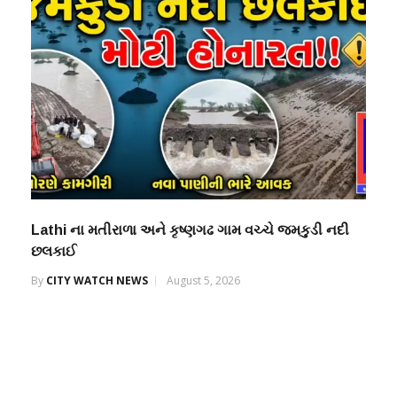
Lathi ના મતીરાળા અને કૃષ્ણગઢ ગામ વચ્ચે જમકુડી નદી
છલકાઈ
By
CITY WATCH NEWS
August 5, 2026