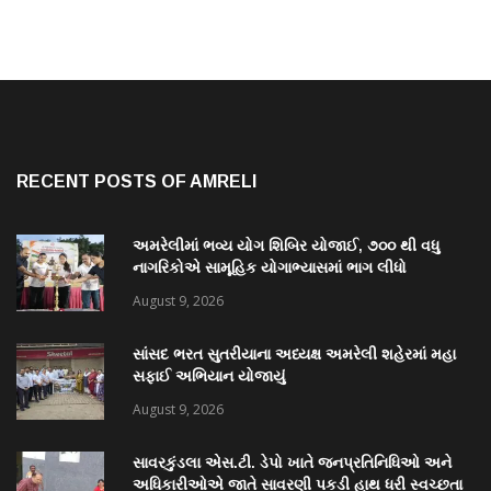
RECENT POSTS OF AMRELI
અમરેલીમાં ભવ્ય યોગ શિબિર યોજાઈ, ૭૦૦ થી વધુ
નાગરિકોએ સામૂહિક યોગાભ્યાસમાં ભાગ લીધો
August 9, 2026
સાંસદ ભરત સુતરીયાના અધ્યક્ષ અમરેલી શહેરમાં મહા
સફાઈ અભિયાન યોજાયું
August 9, 2026
સાવરકુંડલા એસ.ટી. ડેપો ખાતે જનપ્રતિનિધિઓ અને
અધિકારીઓએ જાતે સાવરણી પકડી હાથ ધરી સ્વચ્છતા