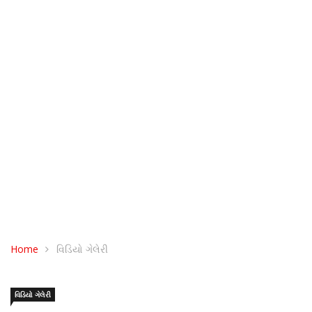
Home
વિડિયો ગેલેરી
વિડિયો ગેલેરી