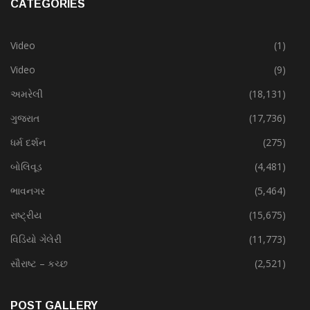
CATEGORIES
Video
(1)
Video
(9)
અમરેલી
(18,131)
ગુજરાત
(17,736)
ધર્મ દર્શન
(275)
બોલિવૂડ
(4,481)
ભાવનગર
(5,464)
રાષ્ટ્રીય
(15,675)
વિડિયો ગેલેરી
(11,773)
સૌરાષ્ટ – કચ્છ
(2,521)
POST GALLERY