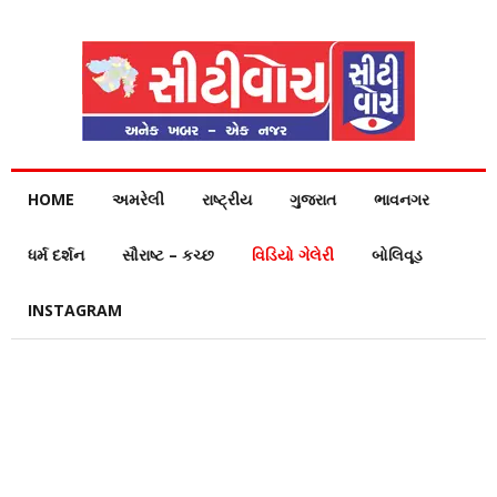
HOME
અમરેલી
રાષ્ટ્રીય
ગુજરાત
ભાવનગર
ધર્મ દર્શન
સૌરાષ્ટ – કચ્છ
વિડિયો ગેલેરી
બોલિવૂડ
INSTAGRAM