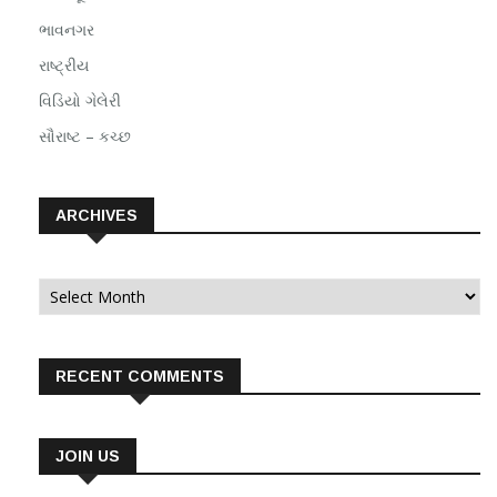
ભાવનગર
રાષ્ટ્રીય
વિડિયો ગેલેરી
સૌરાષ્ટ – કચ્છ
ARCHIVES
Archives
RECENT COMMENTS
JOIN US