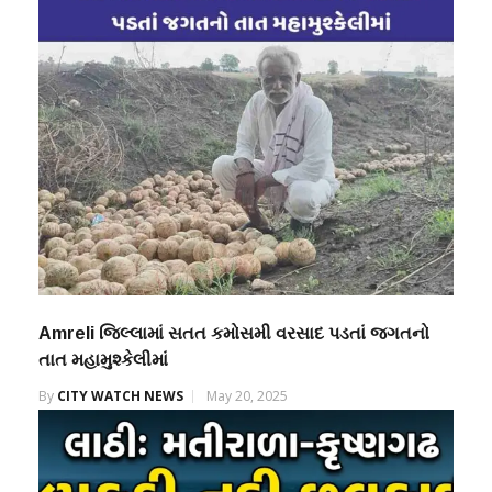
Amreli જિલ્લામાં સતત કમોસમી વરસાદ પડતાં જગતનો
તાત મહામુશ્કેલીમાં
By
CITY WATCH NEWS
May 20, 2025