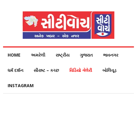
HOME
અમરેલી
રાષ્ટ્રીય
ગુજરાત
ભાવનગર
ધર્મ દર્શન
સૌરાષ્ટ – કચ્છ
વિડિયો ગેલેરી
બોલિવૂડ
INSTAGRAM