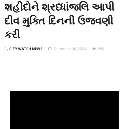
શહીદોને શ્રધ્ધાંજલિ આપી
દીવ મુક્તિ દિનની ઉજવણી
કરી
By
CITY WATCH NEWS
December 20, 2020
259