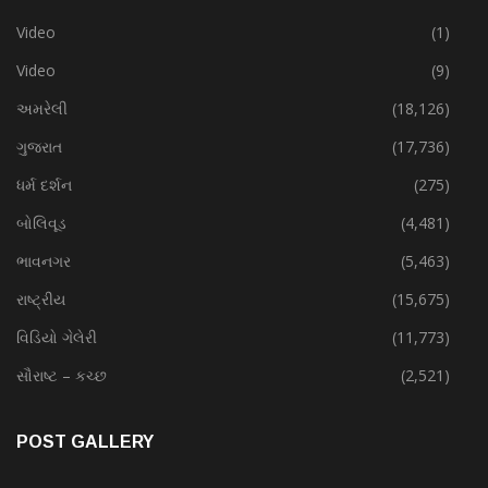
Video
(1)
Video
(9)
અમરેલી
(18,126)
ગુજરાત
(17,736)
ધર્મ દર્શન
(275)
બોલિવૂડ
(4,481)
ભાવનગર
(5,463)
રાષ્ટ્રીય
(15,675)
વિડિયો ગેલેરી
(11,773)
સૌરાષ્ટ – કચ્છ
(2,521)
POST GALLERY