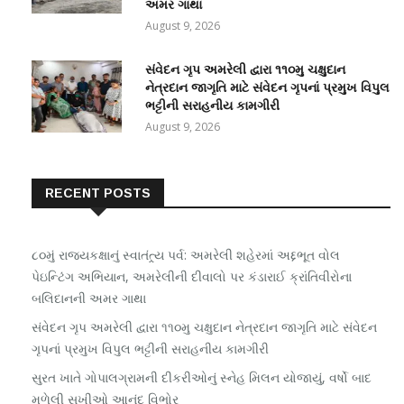
અમર ગાથા
August 9, 2026
સંવેદન ગૃપ અમરેલી દ્વારા ૧૧૦મુ ચક્ષુદાન
નેત્રદાન જાગૃતિ માટે સંવેદન ગૃપનાં પ્રમુખ વિપુલ
ભટ્ટીની સરાહનીય કામગીરી
August 9, 2026
RECENT POSTS
૮૦મું રાજ્યકક્ષાનું સ્વાતંત્ર્ય પર્વ: અમરેલી શહેરમાં અદ્દભૂત વોલ
પેઇન્ટિંગ અભિયાન, અમરેલીની દીવાલો પર કંડારાઈ ક્રાંતિવીરોના
બલિદાનની અમર ગાથા
સંવેદન ગૃપ અમરેલી દ્વારા ૧૧૦મુ ચક્ષુદાન નેત્રદાન જાગૃતિ માટે સંવેદન
ગૃપનાં પ્રમુખ વિપુલ ભટ્ટીની સરાહનીય કામગીરી
સુરત ખાતે ગોપાલગ્રામની દીકરીઓનું સ્નેહ મિલન યોજાયું, વર્ષો બાદ
મળેલી સખીઓ આનંદ વિભોર