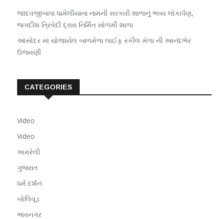
જાદવજીબાપા ધામેલીયાના નામની સરકારી શાળાનું ભવ્ય લોકાર્પણ,
જગદીશ ત્રિવેદી દ્રારા નિર્મિત સોળમી શાળા
આંસોદર માં યોજાયેલ બાળમેળા લાઈફ સ્કીલ મેળા ની આનંદભેર
ઉજવણી
CATEGORIES
Video
Video
અમરેલી
ગુજરાત
ધર્મ દર્શન
બોલિવૂડ
ભાવનગર