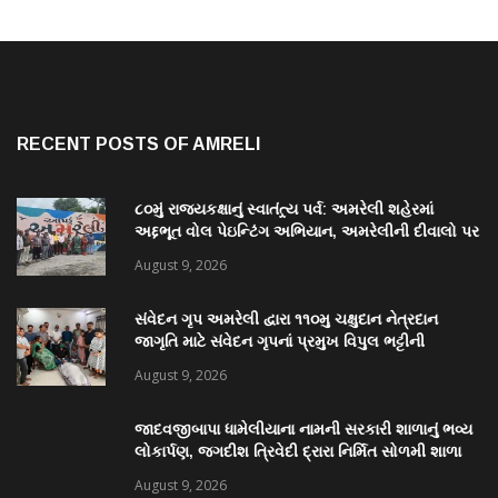
RECENT POSTS OF AMRELI
૮૦મું રાજ્યકક્ષાનું સ્વાતંત્ર્ય પર્વ: અમરેલી શહેરમાં
અદ્દભૂત વોલ પેઇન્ટિંગ અભિયાન, અમરેલીની દીવાલો પર
કંડારાઈ ક્રાંતિવીરોના બલિદાનની અમર ગાથા
August 9, 2026
સંવેદન ગૃપ અમરેલી દ્વારા ૧૧૦મુ ચક્ષુદાન નેત્રદાન
જાગૃતિ માટે સંવેદન ગૃપનાં પ્રમુખ વિપુલ ભટ્ટીની
સરાહનીય કામગીરી
August 9, 2026
જાદવજીબાપા ધામેલીયાના નામની સરકારી શાળાનું ભવ્ય
લોકાર્પણ, જગદીશ ત્રિવેદી દ્રારા નિર્મિત સોળમી શાળા
August 9, 2026