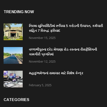
TRENDING NOW
નિરમા યુનિવર્સિટીમાં રૂપિયા 5 કરોડની ઉચાપત, કર્મચારી
સહિત 7 વિરુદ્ધ ફરિયાદ
November 15, 2025
વલ્લભીપુરના દરેડ મેલાણા રોડ-રસ્તાના રીસર્ફેસિંગની
કામગીરી પ્રગતિમાં
November 12, 2025
મહાકુંભમેળાનાં સમાચાર માટે વિશેષ કેન્દ્ર
February 5, 2025
CATEGORIES