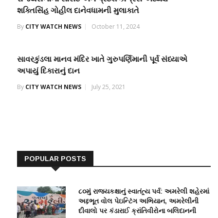
શક્તિસિંહ ગોહીલ દાનેવધામની મુલાકાતે
By
CITY WATCH NEWS
October 11, 2024
સાવરકુંડલા માનવ મંદિર ખાતે ગુરુપર્ણિમાની પૂર્વ સંધ્યાએ
અપાયું દિકારાનું દાન
By
CITY WATCH NEWS
July 25, 2021
POPULAR POSTS
૮૦મું રાજ્યકક્ષાનું સ્વાતંત્ર્ય પર્વ: અમરેલી શહેરમાં
અદ્દભૂત વોલ પેઇન્ટિંગ અભિયાન, અમરેલીની
દીવાલો પર કંડારાઈ ક્રાંતિવીરોના બલિદાનની