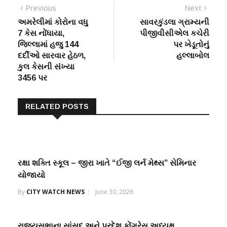
Post
Previous
Next
Previous
Next
post:
post:
અમરેલીમાં કોરોના વધુ
સાવરકુંડલા ગ્રામ્યની
navigation
7 કેસ નોંધાયા,
પીજીવીસીએલ કચેરી
જિલ્લામાં હજુ 144
પર ખેડૂતોનું
દર્દીઓ સારવાર હેઠળ,
હલ્લાબોલ
કુલ કેસની સંખ્યા
3456 પર
RELATED POSTS
રક્ષા શક્તિ સ્કૂલ – જીરા ખાતે “ઈજી લર્ન મેથ્સ” સેમિનાર
યોજાયો
By
CITY WATCH NEWS
June 30, 2026
રાજ્યસભાના સાંસદ અને પ્રદેશ કોંગ્રેસ અધ્યક્ષ