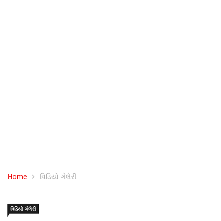
Home
વિડિયો ગેલેરી
વિડિયો ગેલેરી