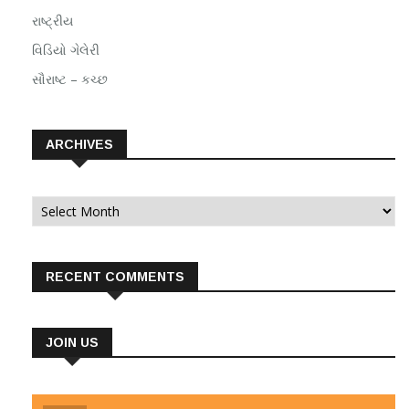
રાષ્ટ્રીય
વિડિયો ગેલેરી
સૌરાષ્ટ – કચ્છ
ARCHIVES
Archives
RECENT COMMENTS
JOIN US