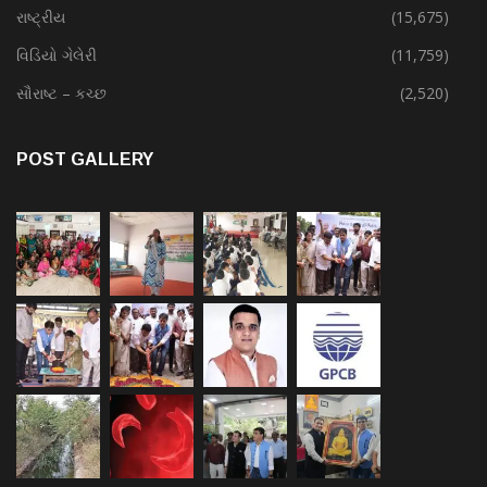
રાષ્ટ્રીય
(15,675)
વિડિયો ગેલેરી
(11,759)
સૌરાષ્ટ – કચ્છ
(2,520)
POST GALLERY