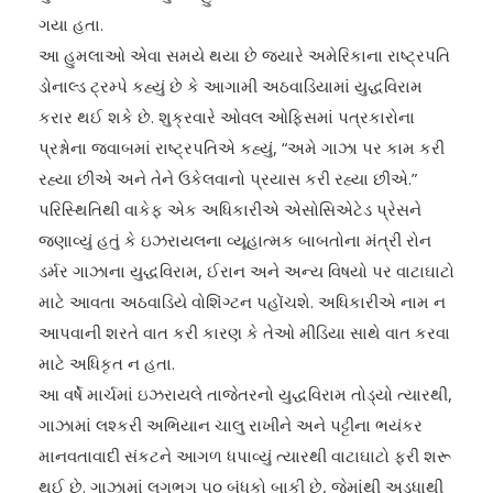
ગયા હતા.
આ હુમલાઓ એવા સમયે થયા છે જ્યારે અમેરિકાના રાષ્ટ્રપતિ
ડોનાલ્ડ ટ્રમ્પે કહ્યું છે કે આગામી અઠવાડિયામાં યુદ્ધવિરામ
કરાર થઈ શકે છે. શુક્રવારે ઓવલ ઓફિસમાં પત્રકારોના
પ્રશ્નોના જવાબમાં રાષ્ટ્રપતિએ કહ્યું, “અમે ગાઝા પર કામ કરી
રહ્યા છીએ અને તેને ઉકેલવાનો પ્રયાસ કરી રહ્યા છીએ.”
પરિસ્થિતિથી વાકેફ એક અધિકારીએ એસોસિએટેડ પ્રેસને
જણાવ્યું હતું કે ઇઝરાયલના વ્યૂહાત્મક બાબતોના મંત્રી રોન
ડર્મર ગાઝાના યુદ્ધવિરામ, ઈરાન અને અન્ય વિષયો પર વાટાઘાટો
માટે આવતા અઠવાડિયે વોશિંગ્ટન પહોંચશે. અધિકારીએ નામ ન
આપવાની શરતે વાત કરી કારણ કે તેઓ મીડિયા સાથે વાત કરવા
માટે અધિકૃત ન હતા.
આ વર્ષે માર્ચમાં ઇઝરાયલે તાજેતરનો યુદ્ધવિરામ તોડ્યો ત્યારથી,
ગાઝામાં લશ્કરી અભિયાન ચાલુ રાખીને અને પટ્ટીના ભયંકર
માનવતાવાદી સંકટને આગળ ધપાવ્યું ત્યારથી વાટાઘાટો ફરી શરૂ
થઈ છે. ગાઝામાં લગભગ ૫૦ બંધકો બાકી છે, જેમાંથી અડધાથી