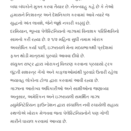
બધા બંધકોને મુક્ત કરવા તૈયાર છે. નેતન્યાહુ કહે છે કે તેઓ
હમાસને નિ:શસ્ત્ર અને દેશનિકાલ કરવામાં આવે ત્યારે જ
યુદ્ધનો અંત લાવશે, જેને જૂથે નકારી કાઢ્યું છે.
દરમિયાન, ભૂખ્યા પેલેસ્ટિનિયનો ગાઝામાં વિનાશક પરિસ્થિતિનો
સામનો કરી રહ્યા છે. ૨ ૧/૨ મહિના સુધી તમામ ખોરાક
અવરોધિત કર્યા પછી, ઇઝરાયલે મેના મધ્યભાગથી પ્રદેશમાં
ફક્ત થોડી માત્રામાં પુરવઠો આવવા દીધો છે.
સંયુક્ત રાષ્ટ્ર દ્વારા ખોરાકનું વિતરણ કરવાના પ્રયાસો ટ્રક
લૂંટતી સશસ્ત્ર ગેંગો અને કાફલાઓમાંથી પુરવઠો ઉતારી રહેલા
ભયાવહ લોકોના ટોળા દ્વારા કરવામાં આવી રહ્યા છે.
ગાઝાના આરોગ્ય અધિકારીઓ અને સાક્ષીઓના જણાવ્યા
અનુસાર, અમેરિકન અને ઇઝરાયલી સમર્થિત ગાઝા
હ્યુમેનિટેરિયન ફાઉન્ડેશન દ્વારા સંચાલિત નવી રચાયેલી સહાય
સ્થળોએ ખોરાક મેળવવા જતા પેલેસ્ટિનિયનોને પણ ગોળી
મારીને ઘાયલ કરવામાં આવ્યા છે.