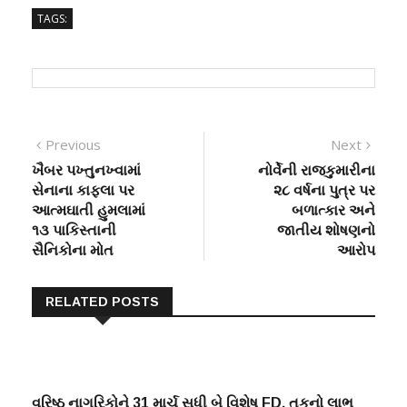
TAGS:
Post
Previous
Next
Previous
Next
post:
post:
ખૈબર પખ્તુનખ્વામાં
નોર્વેની રાજકુમારીના
navigation
સેનાના કાફલા પર
૨૮ વર્ષના પુત્ર પર
આત્મઘાતી હુમલામાં
બળાત્કાર અને
૧૩ પાકિસ્તાની
જાતીય શોષણનો
સૈનિકોના મોત
આરોપ
RELATED POSTS
વરિષ્ઠ નાગરિકોને 31 માર્ચ સુધી બે વિશેષ FD, તકનો લાભ