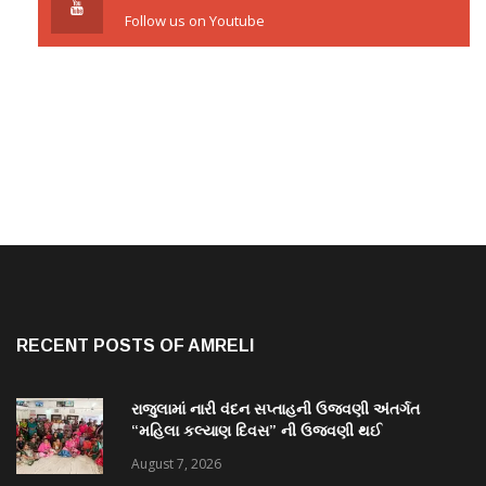
Follow us on Youtube
RECENT POSTS OF AMRELI
રાજુલામાં નારી વંદન સપ્તાહની ઉજવણી અંતર્ગત
“મહિલા કલ્યાણ દિવસ” ની ઉજવણી થઈ
August 7, 2026