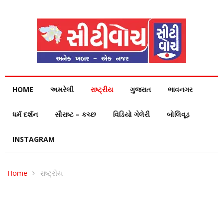
HOME
અમરેલી
રાષ્ટ્રીય
ગુજરાત
ભાવનગર
ધર્મ દર્શન
સૌરાષ્ટ – કચ્છ
વિડિયો ગેલેરી
બોલિવૂડ
INSTAGRAM
Home
રાષ્ટ્રીય