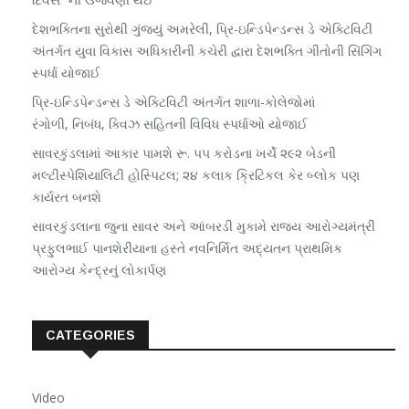
દેશભક્તિના સુરોથી ગુંજ્યું અમરેલી, પ્રિ-ઇન્ડિપેન્ડન્સ ડે એક્ટિવિટી
અંતર્ગત યુવા વિકાસ અધિકારીની કચેરી દ્વારા દેશભક્તિ ગીતોની સિંગિંગ
સ્પર્ધા યોજાઈ
પ્રિ-ઇન્ડિપેન્ડન્સ ડે એક્ટિવિટી અંતર્ગત શાળા-કોલેજોમાં
રંગોળી, નિબંધ, ક્વિઝ સહિતની વિવિધ સ્પર્ધાઓ યોજાઈ
સાવરકુંડલામાં આકાર પામશે રૂ. ૫૫ કરોડના ખર્ચે ૨૯૨ બેડની
મલ્ટીસ્પેશિયાલિટી હોસ્પિટલ; ૨૪ કલાક ક્રિટિકલ કેર બ્લોક પણ
કાર્યરત બનશે
સાવરકુંડલાના જુના સાવર અને આંબરડી મુકામે રાજ્ય આરોગ્યમંત્રી
પ્રફુલભાઈ પાનશેરીયાના હસ્તે નવનિર્મિત અદ્યતન પ્રાથમિક
આરોગ્ય કેન્દ્રનું લોકાર્પણ
CATEGORIES
Video