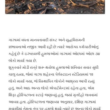
ગાઝામાં વધતા માનવતાવાદી સંકટ અને યુદ્ધવિરામની
સંભાવનાઓ નજીક આવી રહી છે ત્યારે આરોગ્ય કર્મચારીઓનું
કહેવું છે કે ઇઝરાયલી હુમલાઓમાં ગાઝામાં ઓછામાં ઓછા ૩૪
લોકો માર્યા ગયા છે.
શુક્રવારે મોડી રાત્રે શરૂ થયેલા હુમલાઓ શનિવાર સવાર સુધી
ચાલુ રહ્યા, જેમાં ગાઝા શહેરના પેલેસ્ટાઇન સ્ટેડિયમમાં ૧૨
લોકો માર્યા ગયા, જે વિસ્થાપિત લોકોને આશ્રય આપી રહ્યું
હતું, અને આઠ અન્ય લોકો એપાર્ટમેન્ટમાં રહેતા હતા, એમ
શિફા હોસ્પિટલના સ્ટાફે જણાવ્યું હતું, જ્યાં મૃતદેહો લાવવામાં
આવ્યા હતા. હોસ્પિટલના જણાવ્યા અનુસાર, દક્ષિણ ગાઝામાં
મુવાસીમાં તેમના તંબુ પર હુમલો થયો ત્યારે છ અન્ય લોકો માર્યા