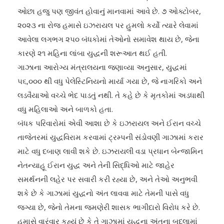
ઓછા હજુ પણ જીવંત હોવાનું માનવામાં આવે છે. ૭ ઓક્ટોબર,
૨૦૨૩ ના રોજ હમાસે ઇઝરાયલ પર હુમલો કર્યો ત્યારે લેવામાં
આવેલા લગભગ ૨૫૦ બંધકોમાં તેઓનો સમાવેશ થાય છે, જેના
કારણે ૨૧ મહિના લાંબા યુદ્ધની શરૂઆત થઈ હતી.
ગાઝાના આરોગ્ય મંત્રાલયના જણાવ્યા અનુસાર, યુદ્ધમાં
૫૬,૦૦૦ થી વધુ પેલેસ્ટિનિયનો માર્યા ગયા છે, જે નાગરિકો અને
લડવૈયાઓ વચ્ચે ભેદ પાડતું નથી. તે કહે છે કે મૃતકોમાં અડધાથી
વધુ મહિલાઓ અને બાળકો હતા.
બંધક પરિવારોમાં એવી આશા છે કે ઇઝરાયલ અને ઈરાન વચ્ચે
તાજેતરમાં યુદ્ધવિરામ કરવામાં ટ્રમ્પની સંડોવણી ગાઝામાં કરાર
માટે વધુ દબાણ લાવી શકે છે. ઇઝરાયલી વડા પ્રધાન બેન્જામિન
નેતન્યાહૂ ઈરાન યુદ્ધ અને તેની સિદ્ધિઓ માટે જાહેર
સમર્થનની લહેર પર સવારી કરી રહ્યા છે, અને તેઓ અનુભવી
શકે છે કે ગાઝામાં યુદ્ધનો અંત લાવવા માટે તેમની પાસે વધુ
જગ્યા છે, જેનો તેમના જમણેરી શાસક ભાગીદારો વિરોધ કરે છે.
હમાસે વારંવાર કહ્યું છે કે તે ગાઝામાં યુદ્ધના અંતના બદલામાં