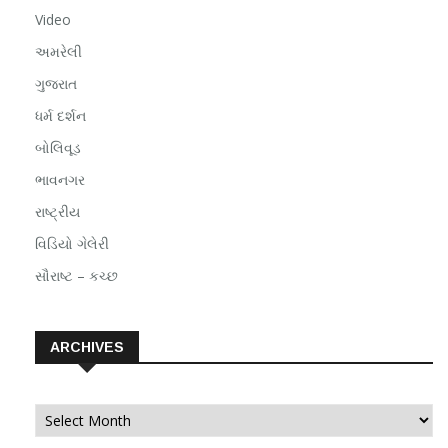
Video
અમરેલી
ગુજરાત
ધર્મ દર્શન
બોલિવૂડ
ભાવનગર
રાષ્ટ્રીય
વિડિયો ગેલેરી
સૌરાષ્ટ – કચ્છ
ARCHIVES
Archives