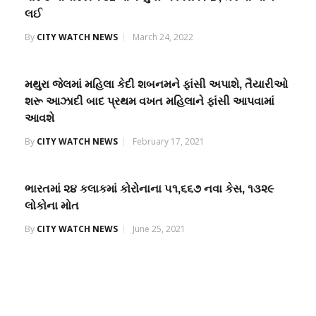
લઈ
By
CITY WATCH NEWS
March 24, 2022
મથુરા જેલમાં મહિલા કેદી શબનમને ફાંસી અપાશે, તૈયારીઓ
શરૂ આઝાદી બાદ પ્રથમ વખત મહિલાને ફાંસી આપવામાં
આવશે
By
CITY WATCH NEWS
February 17, 2021
ભારતમાં ૨૪ કલાકમાં કોરોનાના ૫૧,૬૬૭ નવા કેસ, ૧૩૨૯
લોકોના મોત
By
CITY WATCH NEWS
June 25, 2021