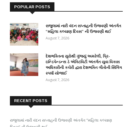
POPULAR POSTS
રાજુલામાં નારી વંદન સપ્તાહની ઉજવણી અંતર્ગત
“મહિલા કલ્યાણ દિવસ” ની ઉજવણી થઈ
August 7, 2026
દેશભક્તિના સુરોથી ગુંજ્યું અમરેલી, પ્રિ-
ઇન્ડિપેન્ડન્સ ડે એક્ટિવિટી અંતર્ગત યુવા વિકાસ
અધિકારીની કચેરી દ્વારા દેશભક્તિ ગીતોની સિંગિંગ
સ્પર્ધા યોજાઈ
August 7, 2026
RECENT POSTS
રાજુલામાં નારી વંદન સપ્તાહની ઉજવણી અંતર્ગત “મહિલા કલ્યાણ
દિવસ” ની ઉજવણી થઈ