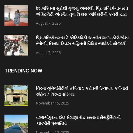
દેશભક્તિના સુરોથી ગુંજ્યું અમરેલી, પ્રિ-ઇન્ડિપેન્ડન્સ ડે
એક્ટિવિટી અંતર્ગત યુવા વિકાસ અધિકારીની કચેરી દ્વારા
દેશભક્તિ ગીતોની સિંગિંગ સ્પર્ધા યોજાઈ
August 7, 2026
પ્રિ-ઇન્ડિપેન્ડન્સ ડે એક્ટિવિટી અંતર્ગત શાળા-કોલેજોમાં
રંગોળી, નિબંધ, ક્વિઝ સહિતની વિવિધ સ્પર્ધાઓ યોજાઈ
August 7, 2026
TRENDING NOW
નિરમા યુનિવર્સિટીમાં રૂપિયા 5 કરોડની ઉચાપત, કર્મચારી
સહિત 7 વિરુદ્ધ ફરિયાદ
November 15, 2025
વલ્લભીપુરના દરેડ મેલાણા રોડ-રસ્તાના રીસર્ફેસિંગની
કામગીરી પ્રગતિમાં
November 12, 2025