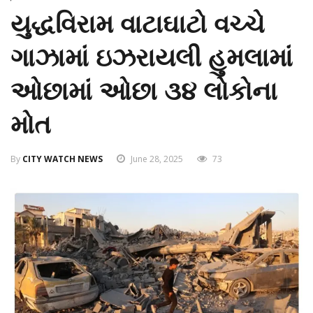
યુદ્ધવિરામ વાટાઘાટો વચ્ચે
ગાઝામાં ઇઝરાયલી હુમલામાં
ઓછામાં ઓછા ૩૪ લોકોના
મોત
By
CITY WATCH NEWS
June 28, 2025
73