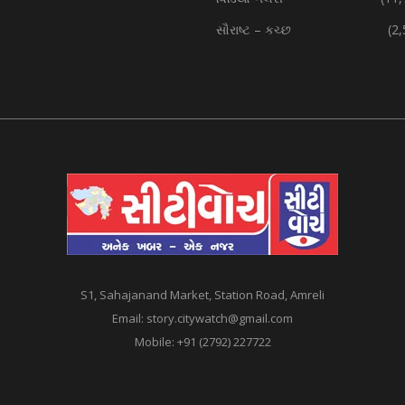
સૌરાષ્ટ – કચ્છ
(2
S1, Sahajanand Market, Station Road, Amreli
Email:
story.citywatch@gmail.com
Mobile:
+91 (2792) 227722