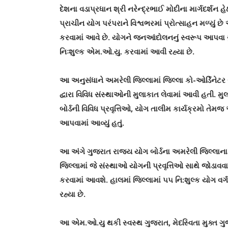
દેશના વડાપ્રધાન શ્રી નરેન્દ્રભાઈ મોદીના માર્ગદર્શન 
પ્રાચીન યોગ પરંપરાને વિશ્વભરમાં પ્રોત્સાહન મળ્યું 
કરવામાં આવે છે. યોગને જનઆંદોલનનું સ્વરૂપ આપવા ગુ
નિઃશુલ્ક એમ.ઓ.યુ. કરવામાં આવી રહ્યા છે.
આ અનુસંધાને અમરેલી જિલ્લામાં જિલ્લા કો-ઓર્ડિનેટ
દ્વારા વિવિધ સંસ્થાઓની મુલાકાત લેવામાં આવી હતી. 
બોર્ડની વિવિધ પ્રવૃત્તિઓ, યોગ તાલીમ કાર્યક્રમો તેમ
આપવામાં આવ્યું હતું.
આ અંગે ગુજરાત રાજ્ય યોગ બોર્ડના અમરેલી જિલ્લાના ક
જિલ્લામાં જે સંસ્થાઓ યોગની પ્રવૃત્તિઓ સાથે જોડાવવ
કરવામાં આવશે. હાલમાં જિલ્લામાં ૫૫ નિ:શુલ્ક યોગ વર્
રહ્યા છે.
આ એમ.ઓ.યુ થકી સ્વસ્થ ગુજરાત, મેદસ્વિતા મુક્ત ગુજ