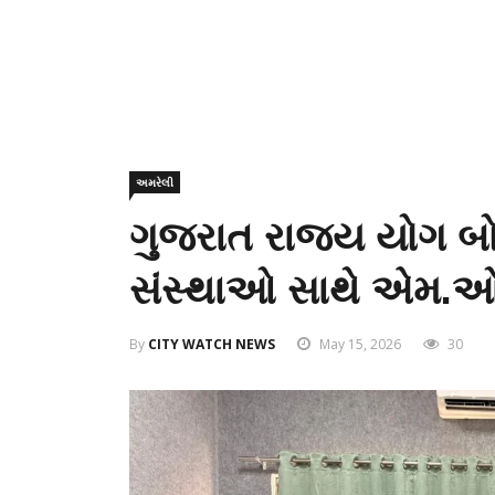
અમરેલી
ગુજરાત રાજ્ય યોગ બોર્
સંસ્થાઓ સાથે એમ.ઓ.યુ
By
CITY WATCH NEWS
May 15, 2026
30