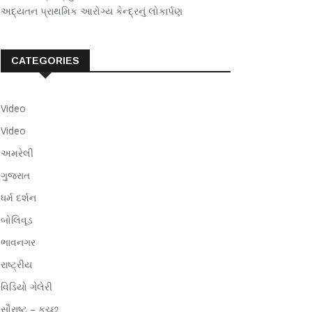
અદ્યતન પ્રાથમિક આરોગ્ય કેન્દ્રનું લોકાર્પણ
CATEGORIES
Video
Video
અમરેલી
ગુજરાત
ધર્મ દર્શન
બોલિવૂડ
ભાવનગર
રાષ્ટ્રીય
વિડિયો ગેલેરી
સૌરાષ્ટ – કચ્છ