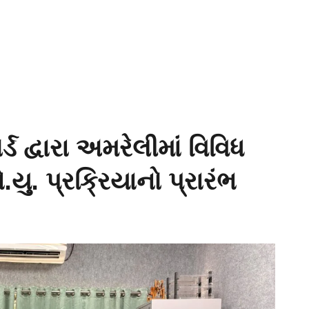
ડ દ્વારા અમરેલીમાં વિવિધ
. પ્રક્રિયાનો પ્રારંભ