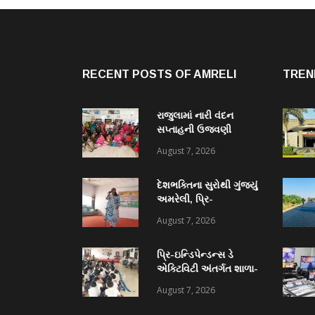
RECENT POSTS OF AMRELI
TREN
રાજુલામાં નારી વંદન
સપ્તાહની ઉજવણી
અંતર્ગત “મહિલા કલ્યાણ
August 7, 2026
દિવસ” ની ઉજવણી થઈ
દેશભક્તિના સુરોથી ગુંજ્યું
અમરેલી, પ્રિ-
ઇન્ડિપેન્ડન્સ ડે એક્ટિવિટી
August 7, 2026
અંતર્ગત યુવા વિકાસ
અધિકારીની કચેરી દ્વારા
પ્રિ-ઇન્ડિપેન્ડન્સ ડે
દેશભક્તિ ગીતોની સિંગિંગ
એક્ટિવિટી અંતર્ગત શાળા-
સ્પર્ધા યોજાઈ
કોલેજોમાં
August 7, 2026
રંગોળી, નિબંધ, ક્વિઝ
સહિતની વિવિધ સ્પર્ધાઓ