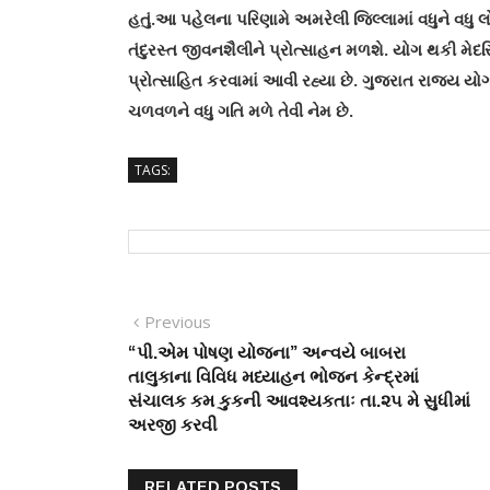
હતું.આ પહેલના પરિણામે અમરેલી જિલ્લામાં વધુને વધુ
તંદુરસ્ત જીવનશૈલીને પ્રોત્સાહન મળશે. યોગ થકી મેદ
પ્રોત્સાહિત કરવામાં આવી રહ્યા છે. ગુજરાત રાજ્ય 
ચળવળને વધુ ગતિ મળે તેવી નેમ છે.
TAGS:
Post
Previous
Previous
post:
“પી.એમ પોષણ યોજના” અન્વયે બાબરા
navigation
તાલુકાના વિવિધ મધ્યાહન ભોજન કેન્દ્રમાં
સંચાલક કમ કુકની આવશ્યકતાઃ તા.૨૫ મે સુધીમાં
અરજી કરવી
RELATED POSTS