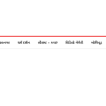
ાવનગર
ધર્મ દર્શન
સૌરાષ્ટ – કચ્છ
વિડિયો ગેલેરી
બોલિવૂડ