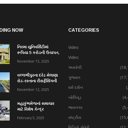
DING NOW
CATEGORIES
નિરમા યુનિવર્સિટીમાં
Video
રૂપિયા 5 કરોડની ઉચાપત,
Video
કર્મચારી સહિત 7 વિરુદ્ધ
November 15, 2025
ફરિયાદ
અમરેલી
(18,
વલ્લભીપુરના દરેડ મેલાણા
ગુજરાત
(17,
રોડ-રસ્તાના રીસર્ફેસિંગની
કામગીરી પ્રગતિમાં
ધર્મ દર્શન
(
November 12, 2025
બોલિવૂડ
(4
મહાકુંભમેળાનાં સમાચાર
ભાવનગર
(5
માટે વિશેષ કેન્દ્ર
રાષ્ટ્રીય
(15,
February 5, 2025
વિડિયો ગેલેરી
(11,