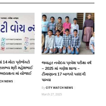
ં 14 મોટા પ્રોજેક્ટો
જવાહર નવોદય પ્રવેશ પરીક્ષા વર્ષ
રાસભ્ય શ્રી મહેશભાઈ
– 2025 માં ગણેશ શાળા –
ધ્યક્ષતા માં યોજાઈ
ટીમાણાના 17 બાળકો પસંદગી
પામ્યા
TCH NEWS
By
CITY WATCH NEWS
March 27, 2025