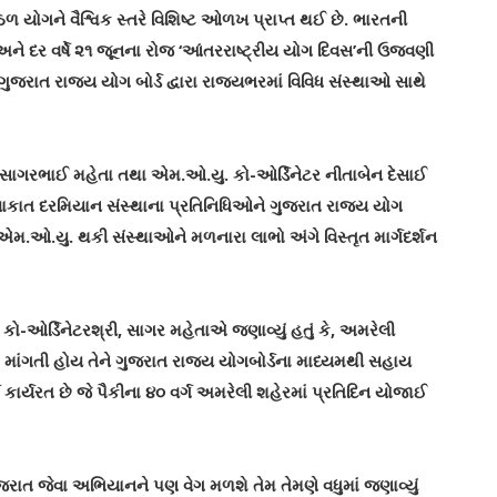
હેઠળ યોગને વૈશ્વિક સ્તરે વિશિષ્ટ ઓળખ પ્રાપ્ત થઈ છે. ભારતની
છે અને દર વર્ષે ૨૧ જૂનના રોજ ‘આંતરરાષ્ટ્રીય યોગ દિવસ’ની ઉજવણી
જરાત રાજ્ય યોગ બોર્ડ દ્વારા રાજ્યભરમાં વિવિધ સંસ્થાઓ સાથે
ર સાગરભાઈ મહેતા તથા એમ.ઓ.યુ. કો-ઓર્ડિનેટર નીતાબેન દેસાઈ
મુલાકાત દરમિયાન સંસ્થાના પ્રતિનિધિઓને ગુજરાત રાજ્ય યોગ
જ એમ.ઓ.યુ. થકી સંસ્થાઓને મળનારા લાભો અંગે વિસ્તૃત માર્ગદર્શન
ો-ઓર્ડિનેટરશ્રી, સાગર મહેતાએ જણાવ્યું હતું કે, અમરેલી
ા માંગતી હોય તેને ગુજરાત રાજ્ય યોગબોર્ડના માધ્યમથી સહાય
ગ કાર્યરત છે જે પૈકીના ૪૦ વર્ગ અમરેલી શહેરમાં પ્રતિદિન યોજાઈ
રાત જેવા અભિયાનને પણ વેગ મળશે તેમ તેમણે વધુમાં જણાવ્યું