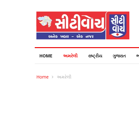
HOME
અમરેલી
રાષ્ટ્રીય
ગુજરાત
ભ
Home
અમરેલી