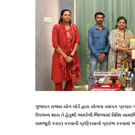
ગુજરાત રાજ્ય યોગ બોર્ડ દ્વારા યોગના વ્યાપક પ્રચાર-
ઉપલબ્ધ થાય તે હેતુથી અમરેલી જિલ્લામાં વિવિધ સામા
સમજૂતી કરાર) કરવાની પ્રક્રિયાનો પ્રારંભ કરવામાં આ