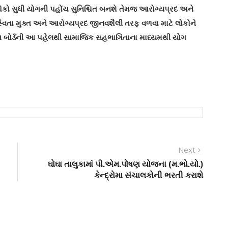
 લોકો સુધી યોગની પહોંચ સુનિશ્ચિત બનશે તેમજ આરોગ્યપ્રદ અને
સ્વિતા મુક્ત અને આરોગ્યપ્રદ જીનવશૈલી તરફ વળવા માટે લોકોને
યોગ બોર્ડની આ પહેલથી સામાજિક સહભાગિતાના માધ્યમથી યોગ
Next
Next
post:
ઘોઘા તાલુકામાં પી.એમ.પોષણ યોજના (મ.ભો.યો.)
કેન્દ્રોમા સંચાલકોની ભરતી કરાશે