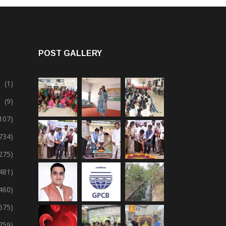
POST GALLERY
(1)
(9)
107)
734)
275)
,481)
,460)
675)
759)