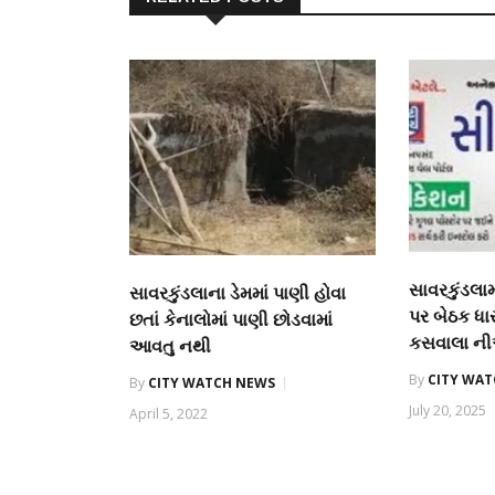
સાવરકુંડલામા
સાવરકુંડલાના ડેમમાં પાણી હોવા
પર બેઠક ધા
છતાં કેનાલોમાં પાણી છોડવામાં
કસવાલા નીઅ
આવતુ નથી
By
CITY WA
By
CITY WATCH NEWS
July 20, 2025
April 5, 2022