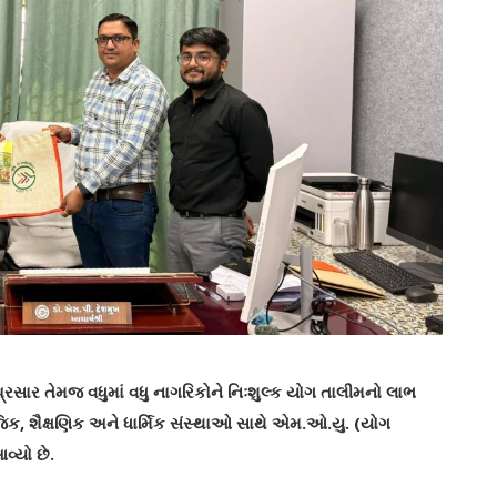
પ્રસાર તેમજ વધુમાં વધુ નાગરિકોને નિઃશુલ્ક યોગ તાલીમનો લાભ
જિક, શૈક્ષણિક અને ધાર્મિક સંસ્થાઓ સાથે એમ.ઓ.યુ. (યોગ
વ્યો છે.