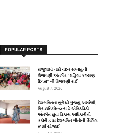
POPULAR POSTS
રાજુલામાં નારી વંદન સપ્તાહની
ઉજવણી અંતર્ગત “મહિલા કલ્યાણ
દિવસ” ની ઉજવણી થઈ
August 7, 2026
દેશભક્તિના સુરોથી ગુંજ્યું અમરેલી,
પ્રિ-ઇન્ડિપેન્ડન્સ ડે એક્ટિવિટી
અંતર્ગત યુવા વિકાસ અધિકારીની
કચેરી દ્વારા દેશભક્તિ ગીતોની સિંગિંગ
સ્પર્ધા યોજાઈ