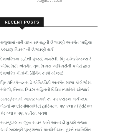
August 7, 2026
RECENT POSTS
રાજુલામાં નારી વંદન સપ્તાહની ઉજવણી અંતર્ગત “મહિલા
કલ્યાણ દિવસ” ની ઉજવણી થઈ
દેશભક્તિના સુરોથી ગુંજ્યું અમરેલી, પ્રિ-ઇન્ડિપેન્ડન્સ ડે
એક્ટિવિટી અંતર્ગત યુવા વિકાસ અધિકારીની કચેરી દ્વારા
દેશભક્તિ ગીતોની સિંગિંગ સ્પર્ધા યોજાઈ
પ્રિ-ઇન્ડિપેન્ડન્સ ડે એક્ટિવિટી અંતર્ગત શાળા-કોલેજોમાં
રંગોળી, નિબંધ, ક્વિઝ સહિતની વિવિધ સ્પર્ધાઓ યોજાઈ
સાવરકુંડલામાં આકાર પામશે રૂ. ૫૫ કરોડના ખર્ચે ૨૯૨
બેડની મલ્ટીસ્પેશિયાલિટી હોસ્પિટલ; ૨૪ કલાક ક્રિટિકલ
કેર બ્લોક પણ કાર્યરત બનશે
સાવરકુંડલાના જુના સાવર અને આંબરડી મુકામે રાજ્ય
આરોગ્યમંત્રી પ્રફુલભાઈ પાનશેરીયાના હસ્તે નવનિર્મિત