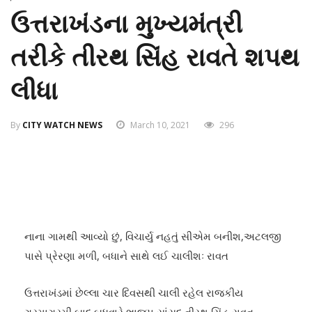
ઉત્તરાખંડના મુખ્યમંત્રી
તરીકે તીરથ સિંહ રાવતે શપથ
લીધા
By
CITY WATCH NEWS
March 10, 2021
296
નાના ગામથી આવ્યો છું, વિચાર્યુ નહતું સીએમ બનીશ,અટલજી
પાસે પ્રેરણા મળી, બધાને સાથે લઈ ચાલીશઃ રાવત
ઉત્તરાખંડમાં છેલ્લા ચાર દિવસથી ચાલી રહેલ રાજકીય