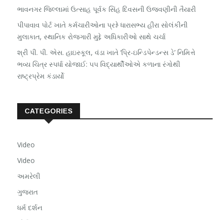
ભાવનગર જિલ્લામાં ઉત્સાહ પૂર્વક સિંહ દિવસની ઉજવણીની તૈયારી
પીપાવાવ પોર્ટ ખાતે કર્મચારીઓના પ્રશ્ને ધારાસભ્ય હીરા સોલંકીની
મુલાકાત, સ્થાનિક રોજગારી મુદ્દે અધિકારીઓ સાથે ચર્ચા
શ્રી પી. પી. એસ. હાઇસ્કૂલ, વંડા ખાતે ‘પ્રિ-ઇન્ડિપેન્ડન્સ ડે’ નિમિત્તે
ભવ્ય ચિત્ર સ્પર્ધા યોજાઈ: ૫૫ વિદ્યાર્થીઓએ કળાના રંગોથી
રાષ્ટ્રપ્રેમ કંડાર્યો
CATEGORIES
Video
Video
અમરેલી
ગુજરાત
ધર્મ દર્શન