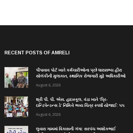
RECENT POSTS OF AMRELI
પીપાવાવ પોર્ટ ખાતે કર્મચારીઓના પ્રશ્ને ધારાસભ્ય હીરા
સોલંકીની મુલાકાત, સ્થાનિક રોજગારી મુદ્દે અધિકારીઓ
સાથે ચર્ચા
August 6, 2026
શ્રી પી. પી. એસ. હાઇસ્કૂલ, વંડા ખાતે ‘પ્રિ-
ઇન્ડિપેન્ડન્સ ડે’ નિમિત્તે ભવ્ય ચિત્ર સ્પર્ધા યોજાઈ: ૫૫
વિદ્યાર્થીઓએ કળાના રંગોથી રાષ્ટ્રપ્રેમ કંડાર્યો
August 6, 2026
લુવારા ગામમાં વિકાસની ગંગા: સરપંચ અશોકભાઈ