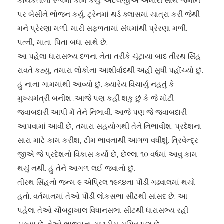
કાર્યકર્તાના રૂપમાં કામ કર્યુ. અટલજીએ અમારી સાથે જમીન
પર બેસીને ભોજન કર્યુ. ટ્રેનમાં થર્ડ ક્લાસમાં યાત્રા કરી જેથી
મને પ્રેરણા મળી. મારી સફળતામાં સંઘમાંથી પ્રેરણા મળી.
પત્ની, માતા-પિતા બધા સાથે છે.
આ પહેલા ધારાસભ્ય દળના નેતા તરીકે ચૂંટાયા બાદ તીરથ સિંહ
રાવતે કહ્યુ, તમારા લોકોના આશીર્વાદથી અહીં સુધી પહોંચ્યો છું.
હું નાના ગામમાંથી આવ્યો છું. ક્યારેય વિચાર્યુ નહતું કે
મુખ્યમંત્રી બનીશ .આજે પણ કહી શકુ છું કે જે મોટી
જવાબદારી આપી મેં તેને નિભાવી. આજે પણ જે જવાબદારી
આપવામાં આવી છે, તમારા સહયોગથી તેને નિભાવીશ. પ્રદેશના
સારા માટે કામ કરીશ, ટીમ ભાવનાથી આગળ વધીશું. ત્રિવેન્દ્ર
જીએ જે પ્રદેશનો વિકાસ કર્યો છે, છેલ્લા ૧૦ વર્ષમાં આવુ કામ
થયું નથી. હું તેને આગળ લઈ જવાનો છું.
તીરથ સિંહનો જન્મ ૯ એપ્રિલ ૧૯૬૪ના પૌડી ગઢવાલમાં થયો
હતો. વર્તમાનમાં તેઓ પૌડી લોકસભા સીટથી સાંસદ છે. આ
પહેલા તેઓ ચૌબટ્ટાખાલ વિધાનસભા સીટથી ધારાસભ્ય રહી