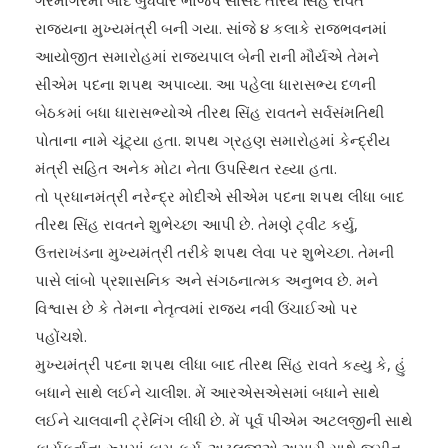
ગરમાગરમી બાદ બુધવારે ભાજપ સાંસદ તીરથ સિંહ રાવત
રાજ્યના મુખ્યમંત્રી બની ગયા. સાંજે ૪ કલાકે રાજભવનમાં
આયોજીત સમારોહમાં રાજ્યપાલ બેની રાની મૌર્યએ તેમને
સીએમ પદના શપથ અપાવ્યા. આ પહેલા ધારાસભ્ય દળની
બેઠકમાં બધા ધારાસભ્યોએ તીરથ સિંહ રાવતને સર્વસંમતિથી
પોતાના નામે ચૂંટ્યા હતા. શપથ ગ્રહણ સમારોહમાં કેન્દ્રીય
મંત્રી સહિત અનેક મોટા નેતા ઉપસ્થિત રહ્યા હતા.
તો પ્રધાનમંત્રી નરેન્દ્ર મોદીએ સીએમ પદના શપથ લીધા બાદ
તીરથ સિંહ રાવતને શુભેચ્છા આપી છે. તેમણે ટ્‌વીટ કર્યુ,
ઉત્તરાખંડના મુખ્યમંત્રી તરીકે શપથ લેવા પર શુભેચ્છા. તેમની
પાસે લાંબો પ્રશાસનિક અને સંગઠનાત્મક અનુભવ છે. મને
વિશ્વાસ છે કે તેમના નેતૃત્વમાં રાજ્ય નવી ઉંચાઈઓ પર
પહોંચશે.
મુખ્યમંત્રી પદના શપથ લીધા બાદ તીરથ સિંહ રાવતે કહ્યુ કે, હું
બધાને સાથે લઈને ચાલીશ. મેં આરએસએસમાં બધાને સાથે
લઈને ચાલવાની ટ્રેનિંગ લીધી છે. મેં પૂર્વ પીએમ અટલજીની સાથે