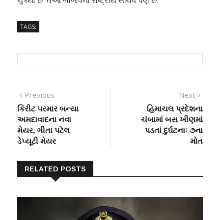
ચુક્યા છે. તેઓ ભાજપના રાષ્ટ્રીય સચિવ પણ છે.
TAGS:
Post
Previous
Next
Previous
Next
post:
post:
કિરીટ પરમાર બન્યા
હિમાચલ પ્રદેશના
navigation
અમદાવાદના નવા
ચંબામાં બસ ખીણમાં
મેયર, ગીતા પટેલ
પડતાં દુર્ઘટનાઃ ૭ના
ડેપ્યૂટી મેયર
મોત
RELATED POSTS