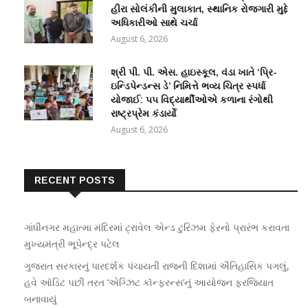
હીરા સોલંકીની મુલાકાત, સ્થાનિક રોજગારી મુદ્દે
અધિકારીઓ સાથે ચર્ચા
August 6, 2026
શ્રી પી. પી. એસ. હાઇસ્કૂલ, વંડા ખાતે ‘પ્રિ-
ઇન્ડિપેન્ડન્સ ડે’ નિમિત્તે ભવ્ય ચિત્ર સ્પર્ધા
યોજાઈ: ૫૫ વિદ્યાર્થીઓએ કળાના રંગોથી
રાષ્ટ્રપ્રેમ કંડાર્યો
August 6, 2026
RECENT POSTS
ગાંધીનગર મહાત્મા મંદિરમાં ટ્રાવેલ એન્ડ ટુરિઝમ ફેરનો પ્રારંભ કરાવતા
મુખ્યમંત્રી ભૂપેન્દ્ર પટેલ
ગુજરાત સરકારનું પારદર્શક પંચાયતી રાજની દિશામાં ઐતિહાસિક પગલું,
હવે ઑડિટ પછી તરત ‘એગ્ઝિટ કૉન્ફરન્સ’નું આયોજન ફરજિયાત
બનાવાયું