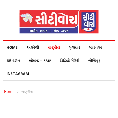
HOME
અમરેલી
રાષ્ટ્રીય
ગુજરાત
ભાવનગર
ધર્મ દર્શન
સૌરાષ્ટ – કચ્છ
વિડિયો ગેલેરી
બોલિવૂડ
INSTAGRAM
Home
રાષ્ટ્રીય