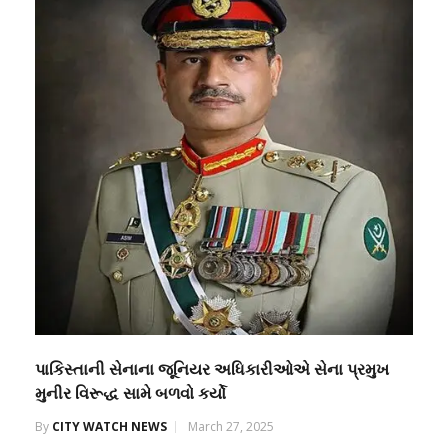
પાકિસ્તાની સેનાના જૂનિયર અધિકારીઓએ સેના પ્રમુખ
મુનીર વિરૂદ્ધ સામે બળવો કર્યો
By
CITY WATCH NEWS
March 27, 2025