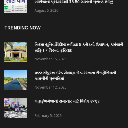
બોરીચાના પ્રયાસોથી ₹18.50 લાખની ગ્રાન્ટ મંજૂર
August 6, 2026
TRENDING NOW
નિરમા યુનિવર્સિટીમાં રૂપિયા 5 કરોડની ઉચાપત, કર્મચારી
સહિત 7 વિરુદ્ધ ફરિયાદ
November 15, 2025
વલ્લભીપુરના દરેડ મેલાણા રોડ-રસ્તાના રીસર્ફેસિંગની
કામગીરી પ્રગતિમાં
November 12, 2025
મહાકુંભમેળાનાં સમાચાર માટે વિશેષ કેન્દ્ર
February 5, 2025