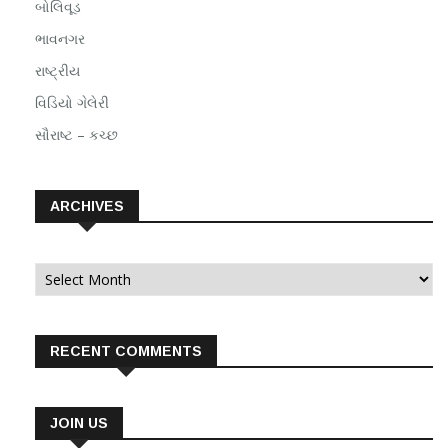
બોલિવૂડ
ભાવનગર
રાષ્ટ્રીય
વિડિયો ગેલેરી
સૌરાષ્ટ – કચ્છ
ARCHIVES
Archives
RECENT COMMENTS
JOIN US