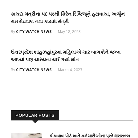
કાયદા મંત્રીના પદ પરથી કિરેન રિજિજૂને હટાવાયા, અર્જુન
રામ મેઘવાલ નવા કાયદા મંત્રી
By
CITY WATCH NEWS
May 18, 2023
ઉત્તરપ્રદેશ શાહઝહાંપુરમાં મહિલાએ ચાર બાળકોને જન્મ
આપ્યો પણ ચારેયના થઈ ગયાં મોત
By
CITY WATCH NEWS
March 4, 2023
POPULAR POSTS
પીપાવાવ પોર્ટ ખાતે કર્મચારીઓના પ્રશ્ને ધારાસભ્ય