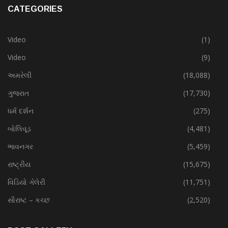
CATEGORIES
Video
(1)
Video
(9)
અમરેલી
(18,088)
ગુજરાત
(17,730)
ધર્મ દર્શન
(275)
બોલિવૂડ
(4,481)
ભાવનગર
(5,459)
રાષ્ટ્રીય
(15,675)
વિડિયો ગેલેરી
(11,751)
સૌરાષ્ટ – કચ્છ
(2,520)