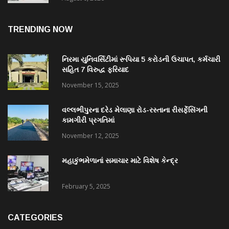
TRENDING NOW
નિરમા યુનિવર્સિટીમાં રૂપિયા 5 કરોડની ઉચાપત, કર્મચારી
સહિત 7 વિરુદ્ધ ફરિયાદ
November 15, 2025
વલ્લભીપુરના દરેડ મેલાણા રોડ-રસ્તાના રીસર્ફેસિંગની
કામગીરી પ્રગતિમાં
November 12, 2025
મહાકુંભમેળાનાં સમાચાર માટે વિશેષ કેન્દ્ર
February 5, 2025
CATEGORIES