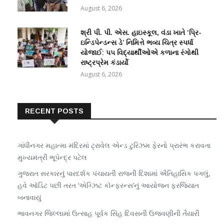
August 6, 2026
શ્રી પી. પી. એસ. હાઇસ્કૂલ, વંડા ખાતે ‘પ્રિ-
ઇન્ડિપેન્ડન્સ ડે’ નિમિત્તે ભવ્ય ચિત્ર સ્પર્ધા
યોજાઈ: ૫૫ વિદ્યાર્થીઓએ કળાના રંગોથી
રાષ્ટ્રપ્રેમ કંડાર્યો
August 6, 2026
RECENT POSTS
ગાંધીનગર મહાત્મા મંદિરમાં ટ્રાવેલ એન્ડ ટુરિઝમ ફેરનો પ્રારંભ કરાવતા
મુખ્યમંત્રી ભૂપેન્દ્ર પટેલ
ગુજરાત સરકારનું પારદર્શક પંચાયતી રાજની દિશામાં ઐતિહાસિક પગલું,
હવે ઑડિટ પછી તરત ‘એગ્ઝિટ કૉન્ફરન્સ’નું આયોજન ફરજિયાત
બનાવાયું
ભાવનગર જિલ્લામાં ઉત્સાહ પૂર્વક સિંહ દિવસની ઉજવણીની તૈયારી