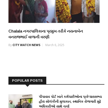
Chalala નગરપાલિકાના પ્રમુખ તરીકે નયનાબેન
વનરાજભાઈ વાળાની વરણી
By
CITY WATCH NEWS
March 6, 2025
POPULAR POSTS
પીપાવાવ પોર્ટ ખાતે કર્મચારીઓના પ્રશ્ને ધારાસભ્ય
હીરા સોલંકીની મુલાકાત, સ્થાનિક રોજગારી મુદ્દે
અધિકારીઓ સાથે ચર્ચા