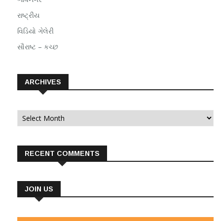
રાષ્ટ્રીય
વિડિયો ગેલેરી
સૌરાષ્ટ – કચ્છ
ARCHIVES
Archives
RECENT COMMENTS
JOIN US