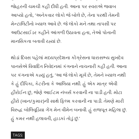
જાેહરની ચમચી કહી દીધી હતી. આના પર સ્વરાએ જવાબ
આપ્યો હતો, ‘અનેકવાર લોકો જે બોલે છે, તેના પરથી તેમની
મેન્ટાલિટીનો ખ્યાલ આવે છે. જે લોકો મને તથા તાપસી પર
આઉટસાઈડર કહીને આંગળી ઉઠાવતા હતા, તેઓ પોતાની
માનસિકતા બતાવી રહ્યાં છે.
થોડાં દિવસ પહેલાં મધ્યપ્રદેશના કોંગ્રેસના ધારાસભ્ય સુખદેવ
પાનસેએ વિવાદિત નિવેદનમાં કંગનાને નાચનારી કહી હતી. આના
પર કંગનાએ કહ્યું હતું, ‘આ જે લોકો મૂર્ખ છે, તેમને ખ્યાલ નથી
કે હું દીપિકા, કેટરીના કે આલિયા નથી. હું એક માત્ર એવી
હીરોઈન છું, જેણે આઈટમ નંબર્સ કરવાની ના પાડી હતી. મોટા
હીરો (ખાન/કુમાર)ની સાથે ફિલ્મ કરવાની ના પાડી. તેમણે મારી
વિરુદ્ધ બોલિવૂડિયા ગેંગ મેન વીમેન બનાવી. હું રાજપૂત મહિલા છું.
હું કમર નથી હલાવતી, હાડકાં તોડું છું.’
TAGS: