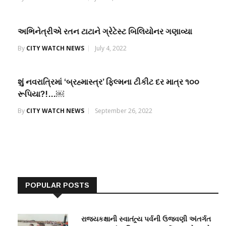
અભિનેત્રીએ રતન ટાટાને ગ્રેટેસ્ટ બિલિયોનર ગણાવ્યા
By
CITY WATCH NEWS
July 4, 2022
શું નવરાત્રિમાં ‘બ્રહ્માસ્ત્ર’ ફિલ્મના ટીકીટ દર માત્ર ૧૦૦
રૂપિયા?!…￼
By
CITY WATCH NEWS
September 26, 2022
POPULAR POSTS
રાજ્યકક્ષાની સ્વાતંત્ર્ય પર્વની ઉજવણી અંતર્ગત