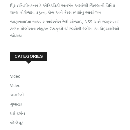
પ્રિ-ઇન્ડિપેન્ડન્સ ડે એક્ટિવિટી અંતર્ગત અમરેલી જિલ્લાની વિવિધ
શાળા-કોલેજમાં વકૃત્વ, ચેસ અને કેરમ સ્પર્ધાનું આયોજન
જાફરાબાદમાં સાયબર અવેરનેસ રેલી યોજાઈ, NSS અને જાફરાબાદ
ટાઉન પોલીસના સંયુક્ત ઉપક્રમે યોજાયેલી રેલીમાં ૩૮ વિદ્યાર્થીઓ
જોડાયા
CATEGORIES
Video
Video
અમરેલી
ગુજરાત
ધર્મ દર્શન
બોલિવૂડ