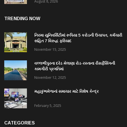
August 8, 2026
TRENDING NOW
નિરમા યુનિવર્સિટીમાં રૂપિયા 5 કરોડની ઉચાપત, કર્મચારી
સહિત 7 વિરુદ્ધ ફરિયાદ
November 15, 2025
વલ્લભીપુરના દરેડ મેલાણા રોડ-રસ્તાના રીસર્ફેસિંગની
કામગીરી પ્રગતિમાં
November 12, 2025
મહાકુંભમેળાનાં સમાચાર માટે વિશેષ કેન્દ્ર
February 5, 2025
CATEGORIES