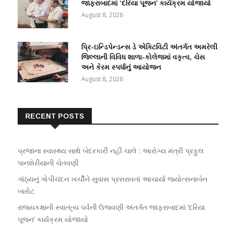
જાફરાબાદમાં ‘દરિયા પૂજન’ કાર્યક્રમ યોજાયો
August 8, 2026
પ્રિ-ઇન્ડિપેન્ડન્સ ડે એક્ટિવિટી અંતર્ગત અમરેલી
જિલ્લાની વિવિધ શાળા-કોલેજમાં વકૃત્વ, ચેસ
અને કેરમ સ્પર્ધાનું આયોજન
August 8, 2026
RECENT POSTS
પ્રજાના સ્વાસ્થ્ય સાથે બેદરકારી નહીં ચાલે : આરોગ્ય મંત્રી પ્રફુલ
પાનશેરીયાની ચેતવણી
ગાંઠ્યનું ગોપીચંદન ખર્ચીને સુવાસ પ્રસરાવતાં આચાર્યા જ્યોત્સનાબેન
બારોટ
રાજ્યકક્ષાની સ્વાતંત્ર્ય પર્વની ઉજવણી અંતર્ગત જાફરાબાદમાં ‘દરિયા
પૂજન’ કાર્યક્રમ યોજાયો