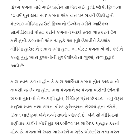
ફિલ્મ કંગના માટે માઈલસ્ટોન સાબિત થઈ હતી. જાેકે, ફિલ્મના
૧૦ વર્ષ પૂરા થયા બાદ કંગના એક વાત પર ભડકી ઊઠી હતી.
કેટલાંક મીડિયા હાઉસે ફિલ્મનો ઉલ્લેખ કરીને આર્ટિકલ
સો.મીડિયામાં પોસ્ટ કરીને કંગનાને બદલે સ્વરા ભાસ્કરને ટૅગ
કરી હતી. કંગનાની એક ચાહકે આ મુદ્દો ઉઠાવીને કેટલાંક
મીડિયા હાઉસને સવાલ કર્યા હતા. આ પોસ્ટ કંગનાએ શૅર કરીને
કહ્યું હતું, ‘મારા દુશ્મનોની મુશ્કેલીઓ તો જુઓ, રોજ દુહાઈ
આપે છે.
કાશ સ્વરા કંગના હોત કે કાશ આલિયા કંગના હોત અથવા તો
તાપસી જ કંગના હોત, કાશ કંગનાને જ કંગના પાસેથી છીનવી
શકતા હોત તો તે આપણી હોત, વિચિત્ર પ્રેમ છે યાર… તનુ વેડ્‌સ
મનુ’માં સ્વરા તથા કંગના બેસ્ટ ફ્રેન્ડ્‌સના રોલમાં હતા. જાેકે,
રિયલ લાઈફમાં બંને વચ્ચે ૩૬નો આંકડો છે. બંને સો.મીડિયામાં
ઘણીવાર કોઈને કોઈ મુદ્દે એકબીજા પર શાબ્દિક પ્રહાર કરતાં
હોય છે. કંગનાએ સ્વરા ભાસ્કરને મ્ ગ્રેડ એક્ટ્રેસ તથા કરન