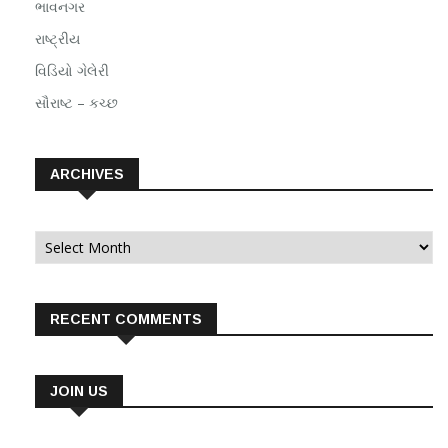
ભાવનગર
રાષ્ટ્રીય
વિડિયો ગેલેરી
સૌરાષ્ટ – કચ્છ
ARCHIVES
Archives
RECENT COMMENTS
JOIN US