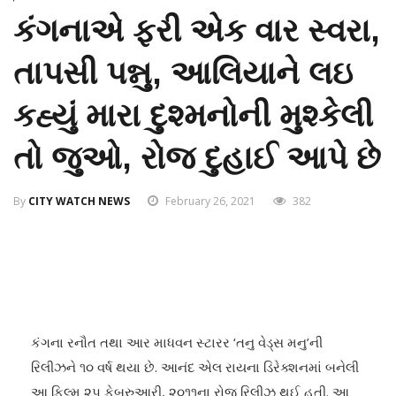
કંગનાએ ફરી એક વાર સ્વરા,
તાપસી પન્નુ, આલિયાને લઇ
કહ્યું મારા દુશ્મનોની મુશ્કેલી
તો જુઓ, રોજ દુહાઈ આપે છે
By
CITY WATCH NEWS
February 26, 2021
382
કંગના રનૌત તથા આર માધવન સ્ટારર ‘તનુ વેડ્‌સ મનુ’ની
રિલીઝને ૧૦ વર્ષ થયા છે. આનંદ એલ રાયના ડિરેક્શનમાં બનેલી
આ ફિલ્મ ૨૫ ફેબ્રુઆરી, ૨૦૧૧ના રોજ રિલીઝ થઈ હતી. આ