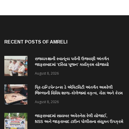
RECENT POSTS OF AMRELI
રાજ્યકક્ષાની સ્વાતંત્ર્ય પર્વની ઉજવણી અંતર્ગત
જાફરાબાદમાં ‘દરિયા પૂજન’ કાર્યક્રમ યોજાયો
August 8, 2026
પ્રિ-ઇન્ડિપેન્ડન્સ ડે એક્ટિવિટી અંતર્ગત અમરેલી
જિલ્લાની વિવિધ શાળા-કોલેજમાં વકૃત્વ, ચેસ અને કેરમ
સ્પર્ધાનું આયોજન
August 8, 2026
જાફરાબાદમાં સાયબર અવેરનેસ રેલી યોજાઈ,
NSS અને જાફરાબાદ ટાઉન પોલીસના સંયુક્ત ઉપક્રમે
યોજાયેલી રેલીમાં ૩૮ વિદ્યાર્થીઓ જોડાયા