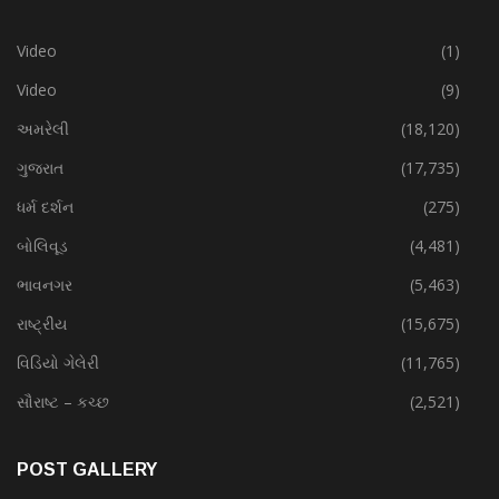
Video
(1)
Video
(9)
અમરેલી
(18,120)
ગુજરાત
(17,735)
ધર્મ દર્શન
(275)
બોલિવૂડ
(4,481)
ભાવનગર
(5,463)
રાષ્ટ્રીય
(15,675)
વિડિયો ગેલેરી
(11,765)
સૌરાષ્ટ – કચ્છ
(2,521)
POST GALLERY