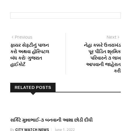
Post
Previous
Next
Previous
Next
post:
post:
ફાયર સેફટીનું પાલન
નેહા કક્કરે ઉત્તરાખંડ
navigation
કરો અથવા હોસ્પિટલ
પૂર પીડિત શ્રમિક
બંધ કરોઃ ગુજરાત
પરિવારને ૩ લાખ
હાઈકોર્ટ
આપવાની જાહેરાત
કરી
RELATED POSTS
સર્કિટે મુન્નાભાઈ-૩ બનવાની આશા છોડી દીધી
By
CITY WATCH NEWS
June 1, 2022