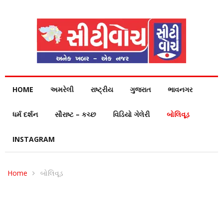
HOME
અમરેલી
રાષ્ટ્રીય
ગુજરાત
ભાવનગર
ધર્મ દર્શન
સૌરાષ્ટ – કચ્છ
વિડિયો ગેલેરી
બોલિવૂડ
INSTAGRAM
Home
બોલિવૂડ