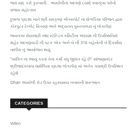
જરા યાદ કરો કુરબાની… અમરેલીના આંગણે ૮૦મો સ્વાતંત્ર્ય પર્વનો
રાજ્ય મહોત્સવ
દુધાળા પ્રા.શા ખાતે શ્રી રામકૃષ્ણ એક્સપોર્ટ ના ધોળકિયા પરિજન દ્વારા
કોમ્પુટર ટેબ્લેટ વિતરણ અને અદ્યતન પુસ્તકાલય નું લોકાર્પણ
ભાવનગર મેયરશ્રી તથા સ્ટેન્ડિંગ કમિટીના અધ્યક્ષ ની ઉપસ્થિતિમાં
શહેર આંગણવાડી ની ઘટક એક અને બે ની 316 બહેનોની બે દિવસીય
તાલીમ નું આયોજન થયું
“વ્યક્તિ ના આયુ કરતા તેના કર્મો વધુ જીવંત રહે છે” સાંજણાવદર
શ્રીજાદવબાપા ધામેલિયા પ્રા.શા લોકાર્પણ માં અનેક પદ્મશ્રી ઉપસ્થિત
રહેશે
Dhari અમરેલી રોડ ઉપર રહસ્યમય બનાવની શરૂઆત
CATEGORIES
Video