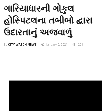
ગારિયાધારની ગોકુલ
હોસ્પિટલના તબીબો દ્વારા
ઉદારતાનું અજવાળું
By
CITY WATCH NEWS
January 6, 2021
251