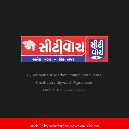
S1, Sahajanand Market, Station Road, Amreli
Email:
story.citywatch@gmail.com
Mobile:
+91 (2792) 227722
With
by Wordpress News247 Theme