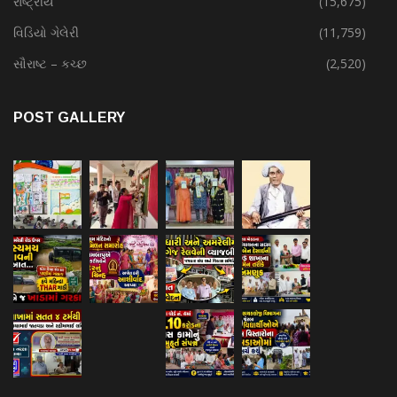
રાષ્ટ્રીય
(15,675)
વિડિયો ગેલેરી
(11,759)
સૌરાષ્ટ – કચ્છ
(2,520)
POST GALLERY