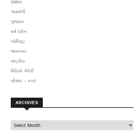
Video
અમરેલી
ગુજરાત
ધર્મ દર્શન
બોલિવૂડ
ભાવનગર
રાષ્ટ્રીય
વિડિયો ગેલેરી
સૌરાષ્ટ – કચ્છ
ARCHIVES
Archives