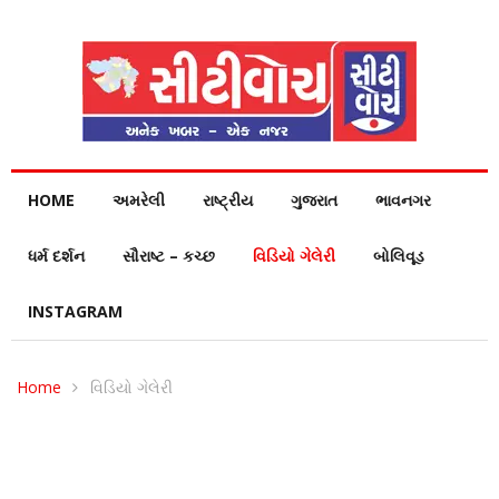
HOME
અમરેલી
રાષ્ટ્રીય
ગુજરાત
ભાવનગર
ધર્મ દર્શન
સૌરાષ્ટ – કચ્છ
વિડિયો ગેલેરી
બોલિવૂડ
INSTAGRAM
Home
વિડિયો ગેલેરી