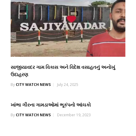
સાજીયાવદર ગામ વિકાસ અને વિદેશ વસાહતનું અનોખું
ઉદાહરણ
By
CITY WATCH NEWS
July 24, 2025
ખાંભા ગીરના ગામડાઓમાં ભૂકંપનો આંચકો
By
CITY WATCH NEWS
December 19, 2023