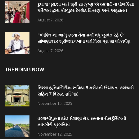
દુધાળા પ્રા.શા ખાતે શ્રી રામકૃષ્ણ એક્સપોર્ટ ના ધોળકિયા
પરિજન દ્વારા કોમ્પુટર ટેબ્લેટ વિતરણ અને અદ્યતન
પુસ્તકાલય નું લોકાર્પણ
August 7, 2026
“વ્યક્તિ ના આયુ કરતા તેના કર્મો વધુ જીવંત રહે છે”
સાંજણાવદર શ્રીજાદવબાપા ધામેલિયા પ્રા.શા લોકાર્પણ
માં અનેક પદ્મશ્રી ઉપસ્થિત રહેશે
August 7, 2026
TRENDING NOW
નિરમા યુનિવર્સિટીમાં રૂપિયા 5 કરોડની ઉચાપત, કર્મચારી
સહિત 7 વિરુદ્ધ ફરિયાદ
November 15, 2025
વલ્લભીપુરના દરેડ મેલાણા રોડ-રસ્તાના રીસર્ફેસિંગની
કામગીરી પ્રગતિમાં
November 12, 2025