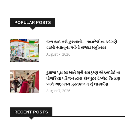
POPULAR POSTS
જરા યાદ કરો કુરબાની… અમરેલીના આંગણે
૮૦મો સ્વાતંત્ર્ય પર્વનો રાજ્ય મહોત્સવ
August 7, 2026
દુધાળા પ્રા.શા ખાતે શ્રી રામકૃષ્ણ એક્સપોર્ટ ના
ધોળકિયા પરિજન દ્વારા કોમ્પુટર ટેબ્લેટ વિતરણ
અને અદ્યતન પુસ્તકાલય નું લોકાર્પણ
August 7, 2026
RECENT POSTS