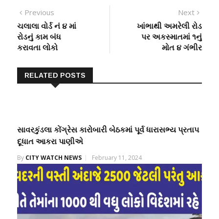
Post
Previous
Next
Previous
Next
post:
post:
ચલાલા વોર્ડ નં ૪ માં
ખાંભાથી અમરેલી રોડ
navigation
રોડનું કામ બંધ
પર અકસ્માતમાં ૧નું
કરાવતા લોકો
મોત ૪ ગંભીર
RELATED POSTS
સાવરકુંડલા કોંગ્રેસ કારોબારી બેઠકમાં પૂર્વ ધારાસભ્ય પ્રતાપ
દૂધાત આકરા પાણીએ
By
CITY WATCH NEWS
February 11, 2024