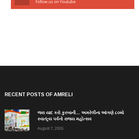
Follow us on Youtube
RECENT POSTS OF AMRELI
જરા યાદ કરો કુરબાની… અમરેલીના આંગણે ૮૦મો
સ્વાતંત્ર્ય પર્વનો રાજ્ય મહોત્સવ
August 7, 2026