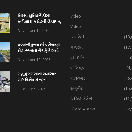
નિરમા યુનિવર્સિટીમાં
Video
રૂપિયા 5 કરોડની ઉચાપત,
Video
કર્મચારી સહિત 7 વિરુદ્ધ
November 15, 2025
ફરિયાદ
અમરેલી
(18,
વલ્લભીપુરના દરેડ મેલાણા
ગુજરાત
(17,
રોડ-રસ્તાના રીસર્ફેસિંગની
કામગીરી પ્રગતિમાં
ધર્મ દર્શન
(
November 12, 2025
બોલિવૂડ
(4
મહાકુંભમેળાનાં સમાચાર
ભાવનગર
(5
માટે વિશેષ કેન્દ્ર
રાષ્ટ્રીય
(15,
February 5, 2025
વિડિયો ગેલેરી
(11,
સૌરાષ્ટ – કચ્છ
(2