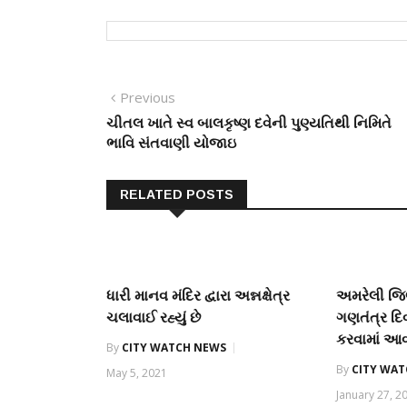
Post
Previous
Previous
post:
ચીતલ ખાતે સ્વ બાલકૃષ્ણ દવેની પુણ્યતિથી નિમિતે
navigation
ભાવિ સંતવાણી યોજાઇ
RELATED POSTS
ધારી માનવ મંદિર દ્વારા અન્નક્ષેત્ર
અમરેલી જિલ
ચલાવાઈ રહ્યું છે
ગણતંત્ર 
કરવામાં આ
By
CITY WATCH NEWS
By
CITY WA
May 5, 2021
January 27, 2