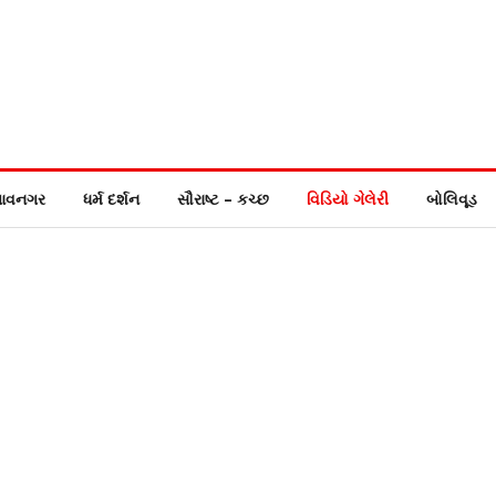
ાવનગર
ધર્મ દર્શન
સૌરાષ્ટ – કચ્છ
વિડિયો ગેલેરી
બોલિવૂડ