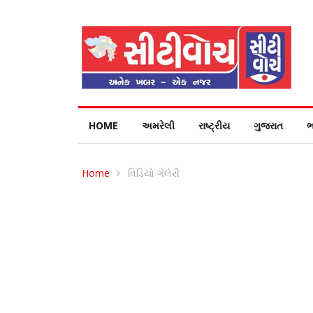
HOME
અમરેલી
રાષ્ટ્રીય
ગુજરાત
ભ
Home
વિડિયો ગેલેરી