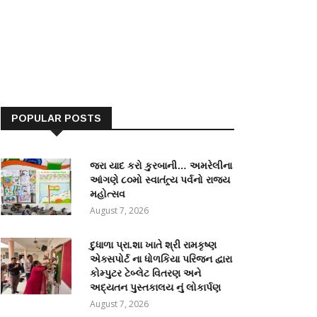
POPULAR POSTS
જરા યાદ કરો કુરબાની… અમરેલીના
આંગણે ૮૦મો સ્વાતંત્ર્ય પર્વનો રાજ્ય
મહોત્સવ
August 7, 2026
દુધાળા પ્રા.શા ખાતે શ્રી રામકૃષ્ણ
એક્સપોર્ટ ના ધોળકિયા પરિજન દ્વારા
કોમ્પુટર ટેબ્લેટ વિતરણ અને
અદ્યતન પુસ્તકાલય નું લોકાર્પણ
August 7, 2026