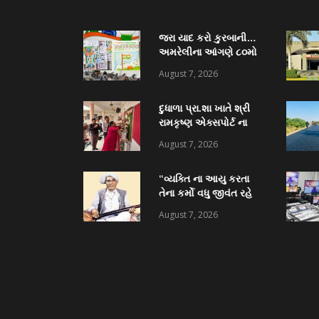
જરા યાદ કરો કુરબાની…
અમરેલીના આંગણે ૮૦મો
સ્વાતંત્ર્ય પર્વનો રાજ્ય
August 7, 2026
મહોત્સવ
દુધાળા પ્રા.શા ખાતે શ્રી
રામકૃષ્ણ એક્સપોર્ટ ના
ધોળકિયા પરિજન દ્વારા
August 7, 2026
કોમ્પુટર ટેબ્લેટ વિતરણ
અને અદ્યતન પુસ્તકાલય
“વ્યક્તિ ના આયુ કરતા
નું લોકાર્પણ
તેના કર્મો વધુ જીવંત રહે
છે” સાંજણાવદર
August 7, 2026
શ્રીજાદવબાપા ધામેલિયા
પ્રા.શા લોકાર્પણ માં અનેક
પદ્મશ્રી ઉપસ્થિત રહેશે