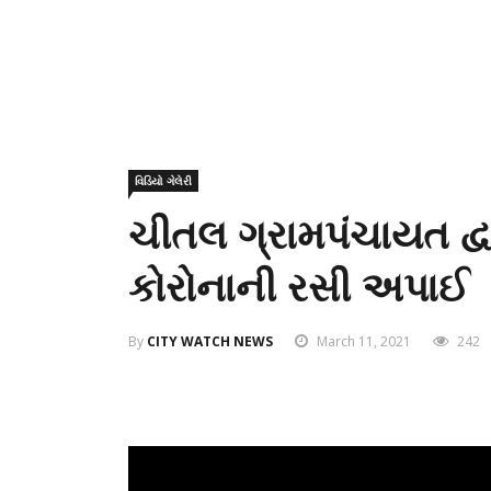
વિડિયો ગેલેરી
ચીતલ ગ્રામપંચાયત દ્વ
કોરોનાની રસી અપાઈ
By
CITY WATCH NEWS
March 11, 2021
242