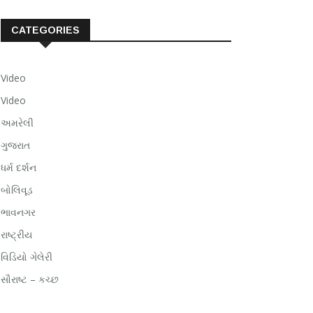
CATEGORIES
Video
Video
અમરેલી
ગુજરાત
ધર્મ દર્શન
બોલિવૂડ
ભાવનગર
રાષ્ટ્રીય
વિડિયો ગેલેરી
સૌરાષ્ટ – કચ્છ