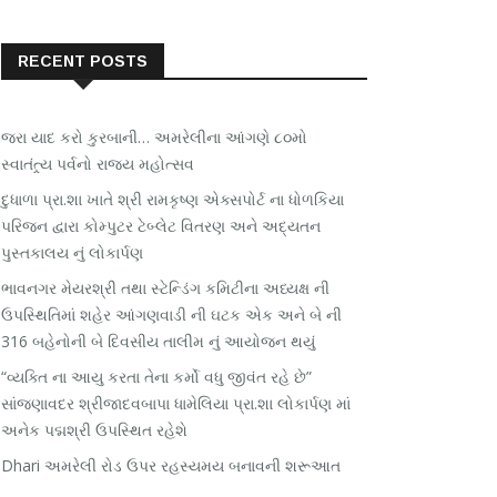
RECENT POSTS
જરા યાદ કરો કુરબાની… અમરેલીના આંગણે ૮૦મો
સ્વાતંત્ર્ય પર્વનો રાજ્ય મહોત્સવ
દુધાળા પ્રા.શા ખાતે શ્રી રામકૃષ્ણ એક્સપોર્ટ ના ધોળકિયા
પરિજન દ્વારા કોમ્પુટર ટેબ્લેટ વિતરણ અને અદ્યતન
પુસ્તકાલય નું લોકાર્પણ
ભાવનગર મેયરશ્રી તથા સ્ટેન્ડિંગ કમિટીના અધ્યક્ષ ની
ઉપસ્થિતિમાં શહેર આંગણવાડી ની ઘટક એક અને બે ની
316 બહેનોની બે દિવસીય તાલીમ નું આયોજન થયું
“વ્યક્તિ ના આયુ કરતા તેના કર્મો વધુ જીવંત રહે છે”
સાંજણાવદર શ્રીજાદવબાપા ધામેલિયા પ્રા.શા લોકાર્પણ માં
અનેક પદ્મશ્રી ઉપસ્થિત રહેશે
Dhari અમરેલી રોડ ઉપર રહસ્યમય બનાવની શરૂઆત