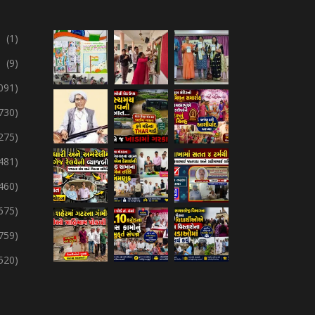
(1)
(9)
091)
730)
275)
,481)
,460)
675)
759)
,520)