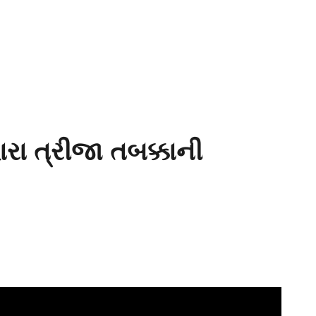
ારા ત્રીજા તબક્કાની