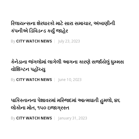
રિલાયન્સના શેરધારકો માટે સારા સમાચાર, અંબાણીની
કંપનીએ ડિવિડન્ડ કર્યું જાહેર
By
CITY WATCH NEWS
July 23, 2023
કેનેડાના જંગલોમાં લાગેલી આગના કારણે સર્જાયેલું ધુમ્મસ
વોશિંગ્ટન પહોંચ્યુ
By
CITY WATCH NEWS
June 10, 2023
પાકિસ્તાનના પેશાવરમાં મસ્જિદમાં આત્મઘાતી હુમલો, ૪૬
લોકોના મોત, ૧૫૦ ઇજાગ્રસ્ત
By
CITY WATCH NEWS
January 31, 2023