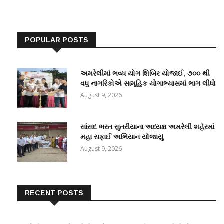
POPULAR POSTS
અમરેલીમાં ભવ્ય યોગ શિબિર યોજાઈ, ૭૦૦ થી
વધુ નાગરિકોએ સામૂહિક યોગાભ્યાસમાં ભાગ લીધો
August 9, 2026
સાંસદ ભરત સુતરીયાના અધ્યક્ષ અમરેલી શહેરમાં
મહા સફાઈ અભિયાન યોજાયું
August 9, 2026
RECENT POSTS