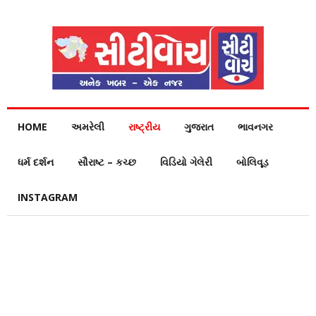
HOME
અમરેલી
રાષ્ટ્રીય
ગુજરાત
ભાવનગર
ધર્મ દર્શન
સૌરાષ્ટ – કચ્છ
વિડિયો ગેલેરી
બોલિવૂડ
INSTAGRAM