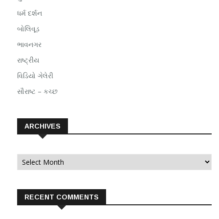
ધર્મ દર્શન
બોલિવૂડ
ભાવનગર
રાષ્ટ્રીય
વિડિયો ગેલેરી
સૌરાષ્ટ – કચ્છ
ARCHIVES
Archives
RECENT COMMENTS