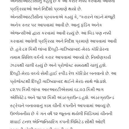
એનસીઆરટીસીનું કહેવું છે કે આ કરાર નક્કી કરવામાં આવેલી
પ્રક્રિયાઓ અને નિર્દેશો પ્રમાણે થયો છે.
એનસીઆરટીસીના પ્રવક્તાએ કહ્યું કે, “કરારને લઇને મંજૂરી
અનેક સ્તર પર આપવામાં આવી છે. આનું ફંડિંગ અનેક
એજન્સીઓ દ્વારા કરવામાં આવી રહ્યું છે. આ બિડ પણ નક્કી
કરવામાં આવેલી પ્રક્રિયા અને નિર્દેશ પ્રમાણે આપવામાં આવી
છે. હવે ૮૨ કિમી લાંબા દિલ્હી-ગાઝિયાબાદ-મેરઠ કૉરિડોરના
તમામ સિવિલ વર્કનો કરાર આપવામાં આવ્યો છે. નિર્માણકાર્ય
ઝડપથી ચાલી રહ્યું છે અને પ્રોજેક્ટ સમયથી ચાલું હશે.
દિલ્હી-મેરઠ વચ્ચે સેમી હાઈ સ્પીડ રેલ કૉરિડોર બનવાનો છે. આ
પ્રોજેક્ટથી દિલ્હી ગાઝિયાબાદ થઈને મેરઠ સાથે જાેડાશે.
૮૨.૧૫ કિમી લાંબા આરઆરટીએસમાં ૬૮.૦૩ કિમી ભાગ
એલિવેટેડ અને ૧૪.૧૨ કિમી અંડરગ્રાઉન્ડ હશે. અંડરગ્રાઉન્ડ
સ્ટ્રેચને બનાવવાનું કામ ચીની કંપનીને આપવામાં આવ્યું છે.
ઉલ્લેખનીય છે કે ગત વર્ષે ૧૨ જૂનના થયેલી બિડિંગમાં ચીનની
શંઘાઈ ટનલ એન્જિનિયરિંગ કંપની લિમિટેડ સૌથી ઓછી