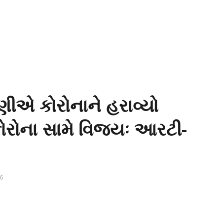
ણીએ કોરોનાને હરાવ્યો
 કોરોના સામે વિજયઃ આરટી-
6