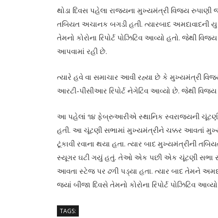
થોડા દિવસ પહેલા રાજ્યના મુખ્યમંત્રી વિજય રુપાણી જ્
તબિયત અચાનક બગડી હતી. ત્યારબાદ અમદાવાદની યુ એન
તેમનો કોરોના રિપોર્ટ પોઝિટિવ આવ્યો હતો. જેથી વિજય
આપવામાં રહી છે.
ત્યારે હવે વા સમાચાર આવી રહ્યા છે કે મુખ્યમંત્રી 
આરટી-પીસીઆર રિપોર્ટ નેગેટિવ આવ્યો છે. જેથી વિજય ર
આ પહેલાં ૧૪ ફેબ્રુઆરીએ સ્થાનિક સ્વરાજ્યની ચૂંટણ
હતી. આ ચૂંટણી સભામાં મુખ્યમંત્રીને ચક્કર આવતાં મુખ્
ટૂંકાવી રવાના થયા હતા. ત્યાર બાદ મુખ્યમંત્રીની તબિ
સ્યૂગર ઘટી ગયું હતું. તેઓ એક પછી એક ચૂંટણી સભા સ
આવતા સ્ટેજ પર ઢળી પડ્યા હતા. ત્યાર બાદ તેમને અમદ
જ્યાં બીજા દિવસે તેમનો કોરોના રિપોર્ટ પોઝિટિવ આવ્યો
TAGS: