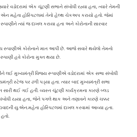
યારે વડોદરામાં એક ચૂંટણી સભાને સંબોધી રહ્યા હતા, ત્યારે તેમની
 મહેતા હોસ્પિટલમાં તેનો હેલ્થ ચેકઅપ કરાયો હતો. જેમાં
 રુપાણીને ત્યાં જ દાખલ કરાયા હતા અને કોરોનાની સારવાર
વિજય રુપાણીએ કોરોનાને માત આપી છે. આજે સવારે થયેલો તેમનો
ુપાણી હવે કોરોના મુક્ત થયા છે.
ીને લઈ મુખ્યમંત્રી વિજય રૂપાણીએ વડોદરામાં એક સભા સંબોધી
યમંત્રી સ્ટેજ પર ઢળી પડ્યા હતા. ત્યાર બાદ મુખ્યમંત્રી સભા
યત સારી થઈ ગઈ હતી. વ્યસ્ત ચૂંટણી કાર્યક્રમના કારણે બ્લડ
ંબોધી રહ્યા હતા, જેને પગલે થાક અને તણાવને કારણે ચક્કર
ાવાદની યુ.એન.મહેતા હોસ્પિટલમાં દાખલ કરવામાં આવ્યા હતા.
 હતો.