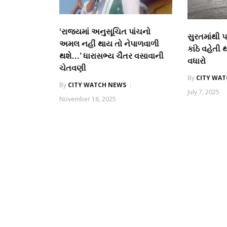
‘રાજ્યમાં અનુસૂચિત પાંચનો
સુરતમાંથી 
અમલ નહીં થાય તો નેપાળવાળી
કાંઠે વહેતી 
થશે…’ ધારાસભ્ય ચૈતર વસાવાની
વધારો
ચેતવણી
By
CITY WA
By
CITY WATCH NEWS
July 7, 2025
November 16, 2025