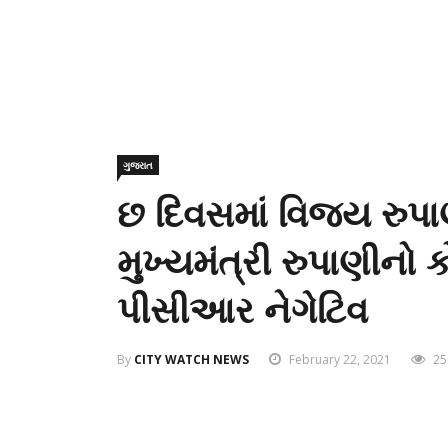
ગુજરાત
છ દિવસમાં વિજય રુપા
મુખ્યમંત્રી રુપાણીનો
પીસીઆર નેગેટિવ
By
CITY WATCH NEWS
February 22, 2021
25