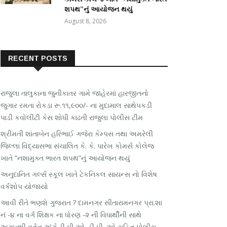
શપથ”નું આયોજન થયું
August 8, 2026
RECENT POSTS
રાજુલા તાલુકાના જુનીકાતર ગામે જાહેરમાં હારજીતનો
જુગાર રમતા રોકડા રૂ.૧૧,૯૦૦/- ના મુદામાલ સાથેપકડી
પાડી કવોલીટી કેસ શોધી કાઢતી રાજુલા પોલીસ ટીમ
શ્રીમતી શાંતાબેન હરિભાઈ ગજેરા કેમ્પસ તથા અમરેલી
જિલ્લા વિદ્યાસભા સંચાલિત કે. કે. પારેખ કોમર્સ કોલેજ
ખાતે “નશામુક્ત ભારત શપથ”નું આયોજન થયું
અનુદાનિત ગર્લ્સ સ્કૂલ ખાતે ટેકનિકલ સાયન્સ નો વિશેષ
વર્કશોપ યોજાયો
આવી રીતે ભણશે ગુજરાત ? દામનગર સીતારામનગર પ્રા.શા
નં -૪ ના વર્ગ શિક્ષક ના ધોરણ -૨ ની વિધાર્થીની સાથે
અમાનુષી વર્તન અંગે ટી પી ઓ .ડી પી. ઓ સહિત પોલીસ