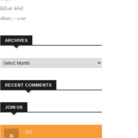
વિડિયો ગેલેરી
સૌરાષ્ટ – કચ્છ
ARCHIVES
Archives
RECENT COMMENTS
JOIN US
RSS