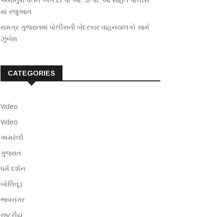
માં રજુઆત
સમગ્ર ગુજરાતમાં પોલીસની બેદરકાર વાહનચાલકો સામે
ઝુંબેશ
CATEGORIES
Video
Video
અમરેલી
ગુજરાત
ધર્મ દર્શન
બોલિવૂડ
ભાવનગર
રાષ્ટ્રીય