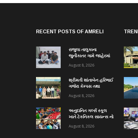
RECENT POSTS OF AMRELI
TREN
રાજુલા તાલુકાના
જુનીકાતર ગામે જાહેરમાં
હારજીતનો જુગાર રમતા
August 8, 2026
રોકડા રૂ.૧૧,૯૦૦/- ના
મુદામાલ સાથેપકડી પાડી
શ્રીમતી શાંતાબેન હરિભાઈ
કવોલીટી કેસ શોધી કાઢતી
ગજેરા કેમ્પસ તથા
રાજુલા પોલીસ ટીમ
અમરેલી જિલ્લા
August 8, 2026
વિદ્યાસભા સંચાલિત કે. કે.
પારેખ કોમર્સ કોલેજ ખાતે
અનુદાનિત ગર્લ્સ સ્કૂલ
“નશામુક્ત ભારત શપથ”નું
ખાતે ટેકનિકલ સાયન્સ નો
આયોજન થયું
વિશેષ વર્કશોપ યોજાયો
August 8, 2026