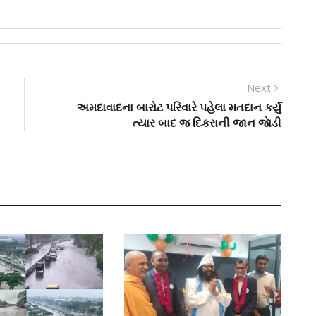
Next
Next
post:
અમદાવાદના બારોટ પરિવારે પહેલા મતદાન કર્યું
ત્યાર બાદ જ દિકરાની જાન જાેડી