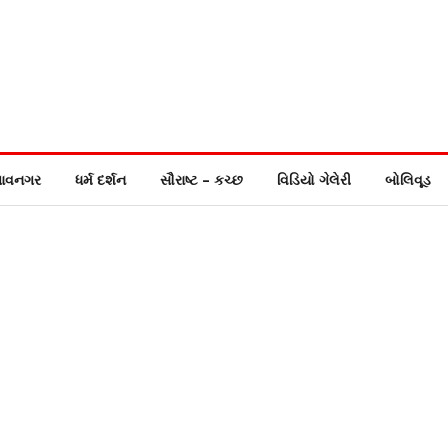
ાવનગર
ધર્મ દર્શન
સૌરાષ્ટ – કચ્છ
વિડિયો ગેલેરી
બોલિવૂડ