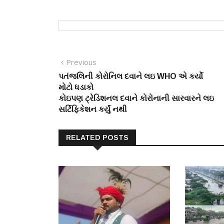
Post
Previous
Previous
post:
પતંજલિની કોરોનિલ દવાને લઇ WHO એ કર્યો
navigation
મોટો ધડાકો
કોઇપણ ટ્રેડિશનલ દવાને કોરોનાની સારવારને લઇ
સર્ટિફિકેશન કર્યું નથી
RELATED POSTS