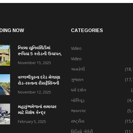
DING NOW
CATEGORIES
નિરમા યુનિવર્સિટીમાં
Video
રૂપિયા 5 કરોડની ઉચાપત,
Video
કર્મચારી સહિત 7 વિરુદ્ધ
November 15, 2025
ફરિયાદ
અમરેલી
(18,
વલ્લભીપુરના દરેડ મેલાણા
ગુજરાત
(17,
રોડ-રસ્તાના રીસર્ફેસિંગની
કામગીરી પ્રગતિમાં
ધર્મ દર્શન
(
November 12, 2025
બોલિવૂડ
(4
મહાકુંભમેળાનાં સમાચાર
ભાવનગર
(5
માટે વિશેષ કેન્દ્ર
રાષ્ટ્રીય
(15,
February 5, 2025
વિડિયો ગેલેરી
(11,