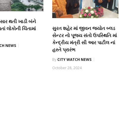
પસાર થતી ખાડી બંને
સુરત શહેર માં જીવન જ્યોત બ્લડ
થતાં લોકોની ચિંતામાં
સેન્ટર નો પૂજ્ય સંતો ઉપસ્થિતિ માં
કેન્દ્રીય મંત્રી સી આર પાટીલ નાં
TCH NEWS
હસ્તે પ્રારંભ
By
CITY WATCH NEWS
October 28, 2024