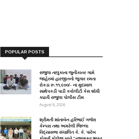
POPULAR POSTS
રાજુલા તાલુકાના જુનીકાતર ગામે
જાહેરમાં હારજીતનો જુગાર રમતા
રોકડા રૂ.૧૧,૯૦૦/- ના મુદામાલ
સાથેપકડી પાડી કવોલીટી કેસ શોધી
કાઢતી રાજુલા પોલીસ ટીમ
August 8, 2026
શ્રીમતી શાંતાબેન હરિભાઈ ગજેરા
કેમ્પસ તથા અમરેલી જિલ્લા
વિદ્યાસભા સંચાલિત કે. કે. પારેખ
કોમર્સ કોલેજ ખાતે “નશામુક્ત ભારત