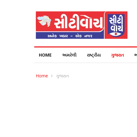
HOME
અમરેલી
રાષ્ટ્રીય
ગુજરાત
ભ
Home
ગુજરાત