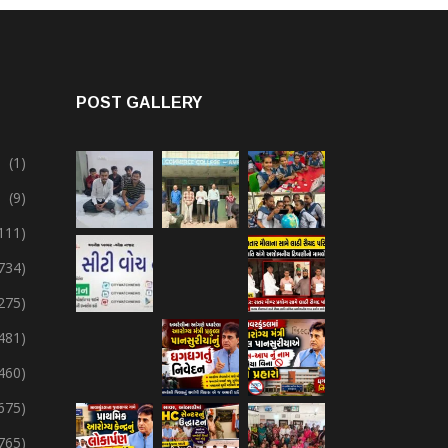
POST GALLERY
(1)
(9)
111)
734)
275)
,481)
,460)
675)
765)