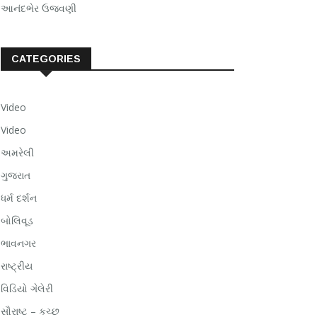
આનંદભેર ઉજવણી
CATEGORIES
Video
Video
અમરેલી
ગુજરાત
ધર્મ દર્શન
બોલિવૂડ
ભાવનગર
રાષ્ટ્રીય
વિડિયો ગેલેરી
સૌરાષ્ટ – કચ્છ