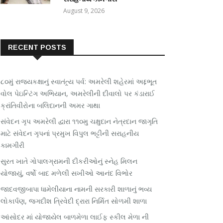
August 9, 2026
RECENT POSTS
૮૦મું રાજ્યકક્ષાનું સ્વાતંત્ર્ય પર્વ: અમરેલી શહેરમાં અદ્દભૂત
વોલ પેઇન્ટિંગ અભિયાન, અમરેલીની દીવાલો પર કંડારાઈ
ક્રાંતિવીરોના બલિદાનની અમર ગાથા
સંવેદન ગૃપ અમરેલી દ્વારા ૧૧૦મુ ચક્ષુદાન નેત્રદાન જાગૃતિ
માટે સંવેદન ગૃપનાં પ્રમુખ વિપુલ ભટ્ટીની સરાહનીય
કામગીરી
સુરત ખાતે ગોપાલગ્રામની દીકરીઓનું સ્નેહ મિલન
યોજાયું, વર્ષો બાદ મળેલી સખીઓ આનંદ વિભોર
જાદવજીબાપા ધામેલીયાના નામની સરકારી શાળાનું ભવ્ય
લોકાર્પણ, જગદીશ ત્રિવેદી દ્રારા નિર્મિત સોળમી શાળા
આંસોદર માં યોજાયેલ બાળમેળા લાઈફ સ્કીલ મેળા ની