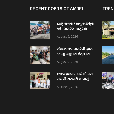
RECENT POSTS OF AMRELI
TREN
૮૦મું રાજ્યકક્ષાનું સ્વાતંત્ર્ય
પર્વ: અમરેલી શહેરમાં
અદ્દભૂત વોલ પેઇન્ટિંગ
August 9, 2026
અભિયાન, અમરેલીની
દીવાલો પર કંડારાઈ
સંવેદન ગૃપ અમરેલી દ્વારા
ક્રાંતિવીરોના બલિદાનની
૧૧૦મુ ચક્ષુદાન નેત્રદાન
અમર ગાથા
જાગૃતિ માટે સંવેદન ગૃપનાં
August 9, 2026
પ્રમુખ વિપુલ ભટ્ટીની
સરાહનીય કામગીરી
જાદવજીબાપા ધામેલીયાના
નામની સરકારી શાળાનું
ભવ્ય લોકાર્પણ, જગદીશ
August 9, 2026
ત્રિવેદી દ્રારા નિર્મિત
સોળમી શાળા