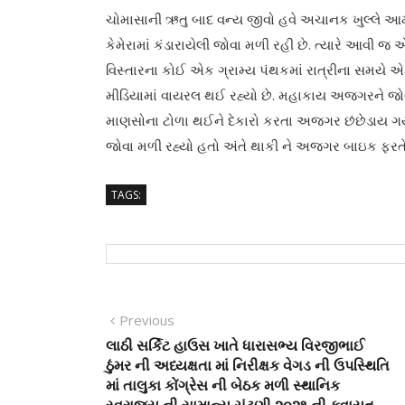
ચોમાસાની ઋતુ બાદ વન્ય જીવો હવે અચાનક ખુલ્લે આમ
કેમેરામાં કંડારાયેલી જોવા મળી રહી છે. ત્યારે આવી જ
વિસ્તારના કોઈ એક ગ્રામ્ય પંથકમાં રાત્રીના સમય
મીડિયામાં વાયરલ થઈ રહ્યો છે. મહાકાય અજગરને જો
માણસોના ટોળા થઈને દેકારો કરતા અજગર છંછેડાય ગયેલ
જોવા મળી રહ્યો હતો અંતે થાકી ને અજગર બાઇક ફરતે 
TAGS:
Post
Previous
Previous
post:
લાઠી સર્કિટ હાઉસ ખાતે ધારાસભ્ય વિરજીભાઈ
navigation
ઠુંમર ની અધ્યક્ષતા માં નિરીક્ષક વેગડ ની ઉપસ્થિતિ
માં તાલુકા કોંગ્રેસ ની બેઠક મળી સ્થાનિક