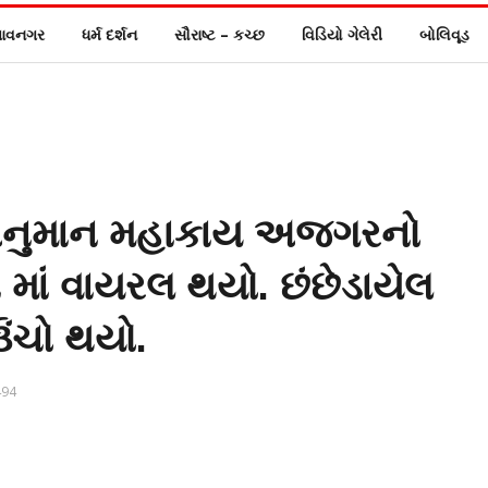
ાવનગર
ધર્મ દર્શન
સૌરાષ્ટ – કચ્છ
વિડિયો ગેલેરી
બોલિવૂડ
ં અનુમાન મહાકાય અજગરનો
 માં વાયરલ થયો. છંછેડાયેલ
ંચો થયો.
94