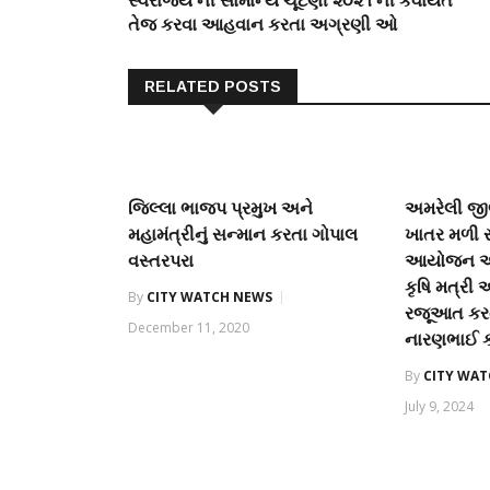
સ્વરાજ્ય ની સામાન્ય ચૂંટણી ૨૦૨૧ ની કવાયત
તેજ કરવા આહવાન કરતા અગ્રણી ઓ
RELATED POSTS
જિલ્‍લા ભાજપ પ્રમુખ અને
અમરેલી જીલ્
મહામંત્રીનું સન્‍માન કરતા ગોપાલ
ખાતર મળી ર
વસ્‍તરપરા
આયોજન અર્
કૃષિ મત્રી
By
CITY WATCH NEWS
રજૂઆત કરતા
December 11, 2020
નારણભાઈ ક
By
CITY WA
July 9, 2024