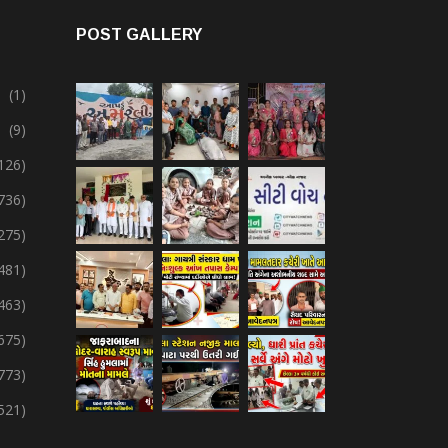
POST GALLERY
(1)
(9)
126)
736)
275)
,481)
,463)
675)
773)
,521)