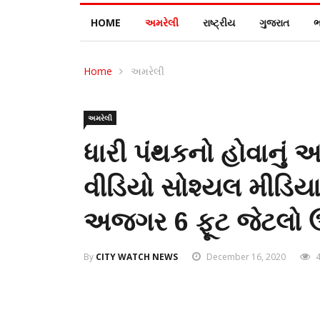
HOME
અમરેલી
રાષ્ટ્રીય
ગુજરાત
ભ
Home
અમરેલી
અમરેલી
ધારી પંથકનો હોવાનુ
વીડિયો સોશ્યલ મીડિયા
અજગર 6 ફૂટ જેટલો ઉ
By
CITY WATCH NEWS
December 16, 2020
4