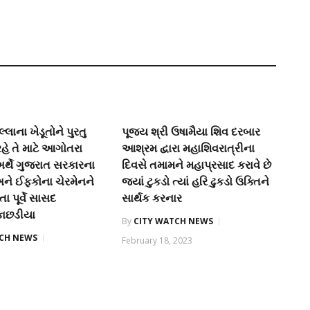
લાના ખેડૂતોને પુરતુ
પૂજ્ય શ્રી ઉષામૈયા શિવ દરબાર
હે તે માટે આગોતરા
આશ્રમ દ્વારા મહાશિવરાત્રીના
થે ગુજરાત સરકારના
દિવસે તમામને મહાપ્રસાદ કરાવે છે
 અને ઈફકોના ચેરમેનને
જ્યાં ટુકડો ત્યાં હરિ ઢુકડો ઉક્તિને
 પૂર્વે સાસદ
સાર્થક કરનાર
ાછડીયા
By
CITY WATCH NEWS
TCH NEWS
February 18, 2023