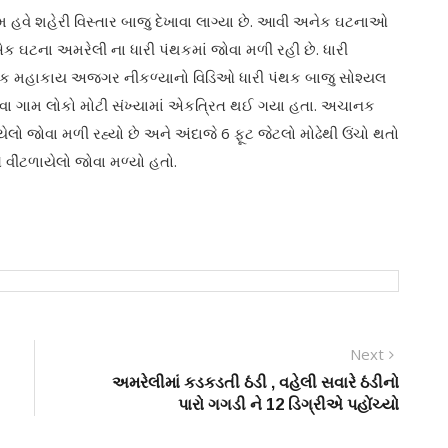
 હવે શહેરી વિસ્તાર બાજુ દેખાવા લાગ્યા છે. આવી અનેક ઘટનાઓ
 એક ઘટના અમરેલી ના ધારી પંથકમાં જોવા મળી રહી છે. ધારી
ે એક મહાકાય અજગર નીકળ્યાનો વિડિઓ ધારી પંથક બાજુ સોશ્યલ
વા ગામ લોકો મોટી સંખ્યામાં એકત્રિત થઈ ગયા હતા. અચાનક
ો જોવા મળી રહ્યો છે અને અંદાજે 6 ફૂટ જેટલો મોઢેથી ઉંચો થતો
વીંટળાયેલો જોવા મળ્યો હતો.
Next
Next
post:
અમરેલીમાં કડકડતી ઠંડી , વહેલી સવારે ઠંડીનો
પારો ગગડી ને 12 ડિગ્રીએ પહોંચ્યો