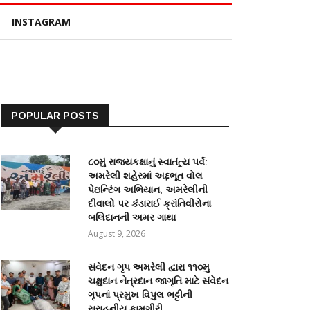
INSTAGRAM
POPULAR POSTS
૮૦મું રાજ્યકક્ષાનું સ્વાતંત્ર્ય પર્વ:
અમરેલી શહેરમાં અદ્દભૂત વોલ
પેઇન્ટિંગ અભિયાન, અમરેલીની
દીવાલો પર કંડારાઈ ક્રાંતિવીરોના
બલિદાનની અમર ગાથા
August 9, 2026
સંવેદન ગૃપ અમરેલી દ્વારા ૧૧૦મુ
ચક્ષુદાન નેત્રદાન જાગૃતિ માટે સંવેદન
ગૃપનાં પ્રમુખ વિપુલ ભટ્ટીની
સરાહનીય કામગીરી