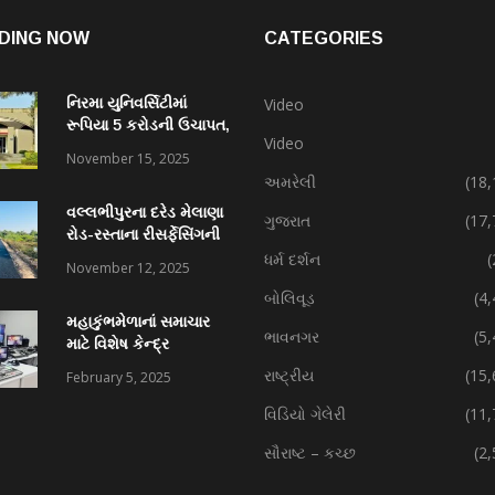
DING NOW
CATEGORIES
નિરમા યુનિવર્સિટીમાં
Video
રૂપિયા 5 કરોડની ઉચાપત,
Video
કર્મચારી સહિત 7 વિરુદ્ધ
November 15, 2025
ફરિયાદ
અમરેલી
(18,
વલ્લભીપુરના દરેડ મેલાણા
ગુજરાત
(17,
રોડ-રસ્તાના રીસર્ફેસિંગની
કામગીરી પ્રગતિમાં
ધર્મ દર્શન
(
November 12, 2025
બોલિવૂડ
(4
મહાકુંભમેળાનાં સમાચાર
ભાવનગર
(5
માટે વિશેષ કેન્દ્ર
રાષ્ટ્રીય
(15,
February 5, 2025
વિડિયો ગેલેરી
(11,
સૌરાષ્ટ – કચ્છ
(2