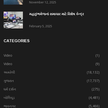
November 12, 2025
મહાકુંભમેળાનાં સમાચાર માટે વિશેષ કેન્દ્ર
February 5, 2025
CATEGORIES
Video
(1)
Video
(9)
અમરેલી
(18,132)
ગુજરાત
(17,737)
ધર્મ દર્શન
(275)
બોલિવૂડ
(4,481)
ભાવનગર
(5,466)