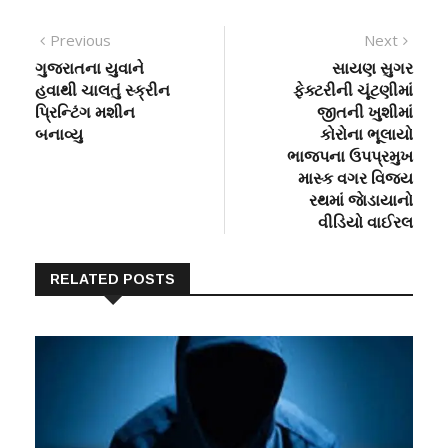
Post
Previous
Next
Previous
Next
post:
post:
ગુજરાતના યુવાને
સાયણ સુગર
navigation
હવાથી ચાલતું સ્ક્રીન
ફેક્ટરીની ચૂંટણીમાં
પ્રિન્ટિંગ મશીન
જીતની ખુશીમાં
બનાવ્યુ
કોરોના ભૂલાયો
ભાજપના ઉપપ્રમુખ
માસ્ક વગર વિજય
રથમાં જાેડાયાનો
વીડિયો વાઈરલ
RELATED POSTS