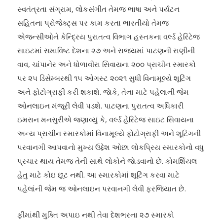
સ્વતંત્રતા સંગ્રામ, લોકસંગીત તેમજ ભાષા અને પર્યટન
સહિતના પ્રોજેક્ટ્‌સ પર કામ કરતા ભારતીયો તેમજ
એજન્સીઓને કેન્દ્રિય પુરાતત્વ વિભાગ હસ્તકના વર્લ્ડ હેરિટેજ
સાઇટમાં સમાવિષ્ટ દેશના ૨૭ અને રાજ્યમાં પાટણની રાણીની
વાવ, ચાંપાનેર અને ધોળાવીરા સિવાયના ૨૦૦ પ્રાચીન સ્મારકો
પર ૨૫ ડિસેમ્બરથી ૧૫ ઓગસ્ટ ૨૦૨૧ સુધી વિનામૂલ્યે શૂટિંગ
અને ફોટોગ્રાફી કરી શકાશે. જાેકે, તેના માટે પહેલાની જેમ
ઓનલાઇન મંજૂરી લેવી પડશે. પાટણના પુરાતત્વ અધિકારી
ઇમરાન મનસુરીએ જણાવ્યું કે, વર્લ્ડ હેરિટેજ સાઇટ સિવાયના
અન્ય પ્રાચીન સ્મારકોમાં વિનામૂલ્યે ફોટોગ્રાફી અને શૂટિંગની
પરવાનગી આપવાનો મુખ્ય ઉદ્દેશ ઓછા લોકપ્રિય સ્મારકોનો વધુ
પ્રચાર થાય તેમજ તેની સાથે લોકોને જાેડવાનો છે. કોમર્શિયલ
હેતુ માટે કોઇ છૂટ નથી. આ સ્મારકોમાં શૂટિંગ કરવા માટે
પહેલાંની જેમ જ ઓનલાઇન પરવાનગી લેવી ફરજિયાત છે.
ફીમાંથી મુક્તિ અપાઇ નથી તેવા દેશભરના ૨૭ સ્મારકો