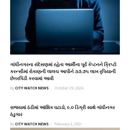
ગાંધીનગરના રાંદેસણમાં રહેતા આર્મીના પૂર્વ કેપ્ટનને ક્રિપ્ટો
કરન્સીમાં રોકાણની લાલચ આપીને ૩૭.૭૫ લાખ રૃપિયાની
છેતરપિંડી કરવામાં આવી
By
CITY WATCH NEWS
October 29, 2024
રાજ્યમાં ઠંડીમાં આંશિક ઘટાડો, ૯.૦ ડિગ્રી સાથે ગાંધીનગર
ઠંડુગાર
By
CITY WATCH NEWS
February 2, 2021