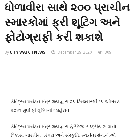
ધોળાવીરા સાથે ૨૦૦ પ્રાચીન
સ્મારકોમાં ફ્રી શૂટિંગ અને
ફોટોગ્રાફી કરી શકાશે
By
CITY WATCH NEWS
December 29, 2020
309
કેન્દ્રિય પર્યટન મંત્રાલય દ્વારા ૨૫ ડિસેમ્બરથી ૧૫ ઓગસ્ટ
૨૦૨૧ સુધી ફી મુક્તિની જાહેરાત
કેન્દ્રિય પર્યટન મંત્રાલય દ્વારા હેરિટેજ, રાષ્ટ્રીય ભાષાનો
વિકાસ, ભારતીય પરંપરા અને સંસ્કૃતિ, સ્વાતંત્રસેનાનીઓ,