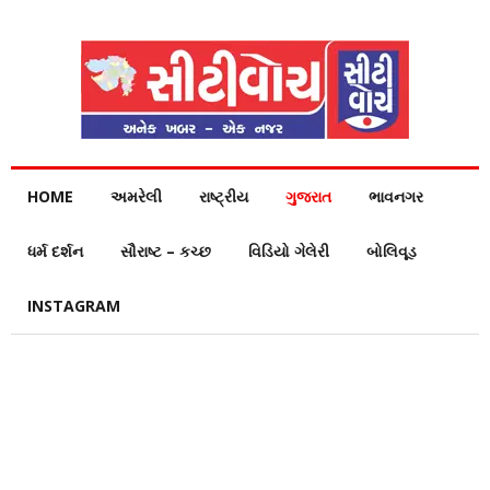
HOME
અમરેલી
રાષ્ટ્રીય
ગુજરાત
ભાવનગર
ધર્મ દર્શન
સૌરાષ્ટ – કચ્છ
વિડિયો ગેલેરી
બોલિવૂડ
INSTAGRAM