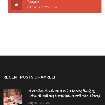
Youtube
Follow us on Youtube
RECENT POSTS OF AMRELI
ડો તોગડિયા ની ધર્મસભા ને લઈ આંતરરાષ્ટ્રીય હિન્દુ
પરિષદ ની લાઠી તાલુકા તથા લાઠી નગરની બેઠક સૌરાષ્ટ્ર
પ્રાંત અધ્યક્ષ ડો.જી જે ગજેરા ની અધ્યક્ષતા માં મળી
August 10, 2026