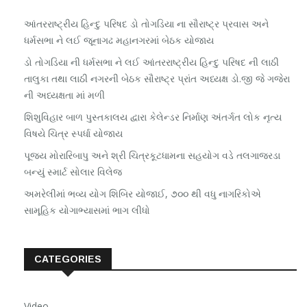
આંતરરાષ્ટ્રીય હિન્દુ પરિષદ ડો તોગડિયા ના સૌરાષ્ટ્ર પ્રવાસ અને
ધર્મસભા ને લઈ જૂનાગઢ મહાનગરમાં બેઠક યોજાય
ડો તોગડિયા ની ધર્મસભા ને લઈ આંતરરાષ્ટ્રીય હિન્દુ પરિષદ ની લાઠી
તાલુકા તથા લાઠી નગરની બેઠક સૌરાષ્ટ્ર પ્રાંત અધ્યક્ષ ડો.જી જે ગજેરા
ની અધ્યક્ષતા માં મળી
શિશુવિહાર બાળ પુસ્તકાલય દ્વારા કેલેન્ડર નિર્માણ અંતર્ગત લોક નૃત્ય
વિષયે ચિત્ર સ્પર્ધા યોજાય
પૂજ્ય મોરારિબાપુ અને શ્રી ચિત્રકૂટધામના સહયોગ વડે તલગાજરડા
બન્યું સ્માર્ટ સોલાર વિલેજ
અમરેલીમાં ભવ્ય યોગ શિબિર યોજાઈ, ૭૦૦ થી વધુ નાગરિકોએ
સામૂહિક યોગાભ્યાસમાં ભાગ લીધો
CATEGORIES
Video