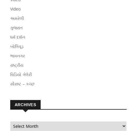
Video
અમરેલી
ગુજરાત
ધર્મ દર્શન
બોલિવૂડ
ભાવનગર
રાષ્ટ્રીય
વિડિયો ગેલેરી
સૌરાષ્ટ – કચ્છ
ARCHIVES
Archives