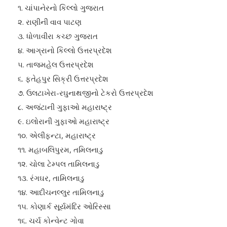
૧. ચાંપાનેરનો કિલ્લો ગુજરાત
૨. રાણીની વાવ પાટણ
૩. ધોળાવીરા કચ્છ ગુજરાત
૪. આગ્રાનો કિલ્લો ઉત્તરપ્રદેશ
૫. તાજમહેલ ઉત્તરપ્રદેશ
૬. ફતેહપુર સિક્રી ઉત્તરપ્રદેશ
૭. ઉલટાખેરા-રઘુનાથજીનો ટેકરો ઉત્તરપ્રદેશ
૮. અજંટાની ગુફાઓ મહારાષ્ટ્ર
૯. ઇલોરાની ગુફાઓ મહારાષ્ટ્ર
૧૦. એલીફન્ટા, મહારાષ્ટ્ર
૧૧. મહાબલિપુરમ, તમિલનાડુ
૧૨. ચોલા ટેમ્પલ તામિલનાડુ
૧૩. રંગઘર, તામિલનાડુ
૧૪. આદીચનલ્લુર તામિલનાડુ
૧૫. કોણાર્ક સૂર્યમંદિર ઓરિસ્સા
૧૬. ચર્ચ કોન્વેન્ટ ગોવા