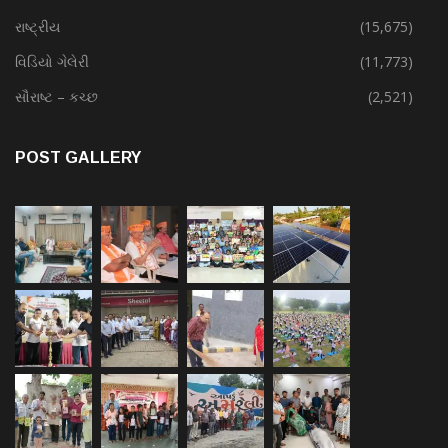
રાષ્ટ્રીય
(15,675)
વિડિયો ગેલેરી
(11,773)
સૌરાષ્ટ – કચ્છ
(2,521)
POST GALLERY