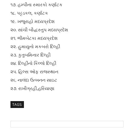
૧૭. હમ્પીના સ્મારકો કર્ણાટક
૧૮. પટ્ટડકલ, કર્ણાટક
૧૯. ખજુરાહો મધ્યપ્રદેશ
૨૦. સાંચી બૌદ્ધસ્તુપ મધ્યપ્રદેશ
૨૧. ભીમબેટકા મધ્યપ્રદેશ
૨૨. હુમાયુનો મકબરો દિલ્હી
૨૩. કુતુબમિનાર દિલ્હી
૨૪. દિલ્હીનો કિલ્લો દિલ્હી
૨૫. હિલ્સ ઓફ રાજસ્થાન
૨૬. નાલંદા ઉત્ખનન સાઇટ
૨૭. રાખીગ્રહી,હરિયાણા
TAGS: