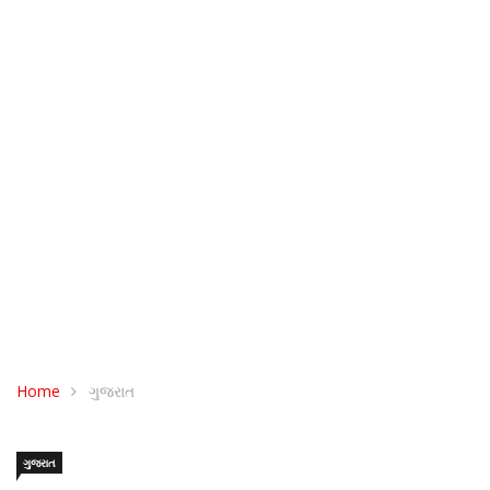
Home
ગુજરાત
ગુજરાત