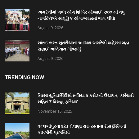
અમરેલીમાં ભવ્ય યોગ શિબિર યોજાઈ, ૭૦૦ થી વધુ
નાગરિકોએ સામૂહિક યોગાભ્યાસમાં ભાગ લીધો
August 9, 2026
સાંસદ ભરત સુતરીયાના અધ્યક્ષ અમરેલી શહેરમાં મહા
સફાઈ અભિયાન યોજાયું
August 9, 2026
TRENDING NOW
નિરમા યુનિવર્સિટીમાં રૂપિયા 5 કરોડની ઉચાપત, કર્મચારી
સહિત 7 વિરુદ્ધ ફરિયાદ
November 15, 2025
વલ્લભીપુરના દરેડ મેલાણા રોડ-રસ્તાના રીસર્ફેસિંગની
કામગીરી પ્રગતિમાં