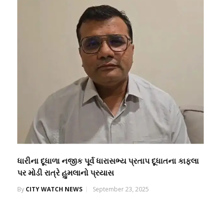
ધારીના દૂધાળા નજીક પૂર્વ ધારાસભ્ય પ્રતાપ દૂધાતના કાફલા
પર મોડી રાત્રે હુમલાનો પ્રયાસ
By
CITY WATCH NEWS
September 23, 2025