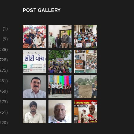
POST GALLERY
(1)
(9)
088)
728)
275)
,481)
,459)
675)
751)
,520)