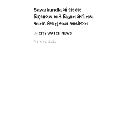
Savarkundla માં સંસ્કાર
વિદ્યાલય ખાતે વિજ્ઞાન મેળો તથા
આનંદ મેળાનું ભવ્ય આયોજન
By
CITY WATCH NEWS
March 2, 2025