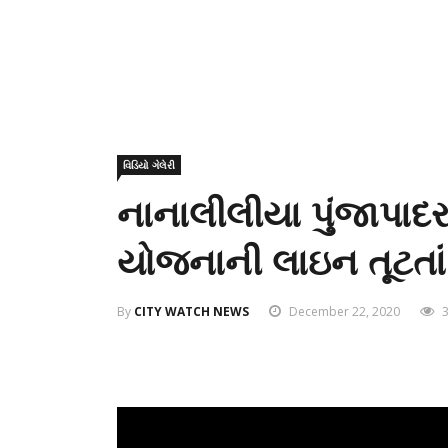
વિડિયો ગેલેરી
નાનાલીલીયા પુંજાપાદ
યોજનાની લાઇન તૂટતાં
By
CITY WATCH NEWS
December 22, 2020
3