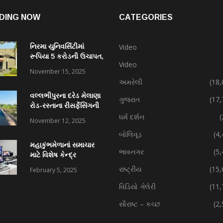
DING NOW
CATEGORIES
નિરમા યુનિવર્સિટીમાં
Video
રૂપિયા 5 કરોડની ઉચાપત,
Video
કર્મચારી સહિત 7 વિરુદ્ધ
November 15, 2025
ફરિયાદ
અમરેલી
(18,
વલ્લભીપુરના દરેડ મેલાણા
ગુજરાત
(17,
રોડ-રસ્તાના રીસર્ફેસિંગની
કામગીરી પ્રગતિમાં
ધર્મ દર્શન
(
November 12, 2025
બોલિવૂડ
(4
મહાકુંભમેળાનાં સમાચાર
ભાવનગર
(5
માટે વિશેષ કેન્દ્ર
રાષ્ટ્રીય
(15,
February 5, 2025
વિડિયો ગેલેરી
(11,
સૌરાષ્ટ – કચ્છ
(2