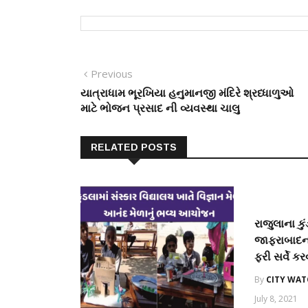
Post
Previous
Previous
post:
યાત્રાધામ ભૂરખિયા હનુમાનજી મંદિરે શ્રધ્ધાળુઓ
navigation
માટે ભોજન પ્રસાદ ની વ્યવસ્થા ચાલુ
RELATED POSTS
રાજુલાના ક
જાફરાબાદના
ફરી સર્વે ક
By
CITY WA
July 8, 2021