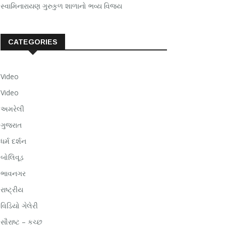
સ્વામિનારાયણ ગુરુકુળ શાળાનો ભવ્ય વિજય
CATEGORIES
Video
Video
અમરેલી
ગુજરાત
ધર્મ દર્શન
બોલિવૂડ
ભાવનગર
રાષ્ટ્રીય
વિડિયો ગેલેરી
સૌરાષ્ટ – કચ્છ