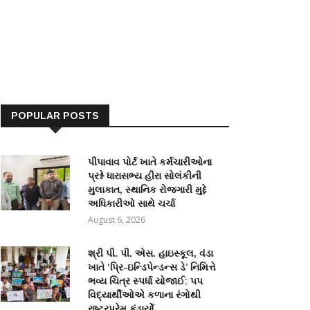
POPULAR POSTS
પીપાવાવ પોર્ટ ખાતે કર્મચારીઓના
પ્રશ્ને ધારાસભ્ય હીરા સોલંકીની
મુલાકાત, સ્થાનિક રોજગારી મુદ્દે
અધિકારીઓ સાથે ચર્ચા
August 6, 2026
શ્રી પી. પી. એસ. હાઇસ્કૂલ, વંડા
ખાતે ‘પ્રિ-ઇન્ડિપેન્ડન્સ ડે’ નિમિત્તે
ભવ્ય ચિત્ર સ્પર્ધા યોજાઈ: ૫૫
વિદ્યાર્થીઓએ કળાના રંગોથી
રાષ્ટ્રપ્રેમ કંડાર્યો