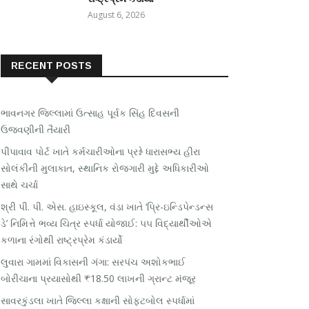
August 6, 2026
RECENT POSTS
ભાવનગર જિલ્લામાં ઉત્સાહ પૂર્વક સિંહ દિવસની
ઉજવણીની તૈયારી
પીપાવાવ પોર્ટ ખાતે કર્મચારીઓના પ્રશ્ને ધારાસભ્ય હીરા
સોલંકીની મુલાકાત, સ્થાનિક રોજગારી મુદ્દે અધિકારીઓ
સાથે ચર્ચા
શ્રી પી. પી. એસ. હાઇસ્કૂલ, વંડા ખાતે ‘પ્રિ-ઇન્ડિપેન્ડન્સ
ડે’ નિમિત્તે ભવ્ય ચિત્ર સ્પર્ધા યોજાઈ: ૫૫ વિદ્યાર્થીઓએ
કળાના રંગોથી રાષ્ટ્રપ્રેમ કંડાર્યો
લુવારા ગામમાં વિકાસની ગંગા: સરપંચ અશોકભાઈ
બોરીચાના પ્રયાસોથી ₹18.50 લાખની ગ્રાન્ટ મંજૂર
સાવરકુંડલા ખાતે જિલ્લા કક્ષાની સોફ્ટબોલ સ્પર્ધામાં