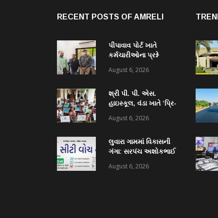
RECENT POSTS OF AMRELI
TREN
પીપાવાવ પોર્ટ ખાતે
કર્મચારીઓના પ્રશ્ને
ધારાસભ્ય હીરા સોલંકીની
August 6, 2026
મુલાકાત, સ્થાનિક
રોજગારી મુદ્દે અધિકારીઓ
શ્રી પી. પી. એસ.
સાથે ચર્ચા
હાઇસ્કૂલ, વંડા ખાતે ‘પ્રિ-
ઇન્ડિપેન્ડન્સ ડે’ નિમિત્તે
August 6, 2026
ભવ્ય ચિત્ર સ્પર્ધા યોજાઈ:
૫૫ વિદ્યાર્થીઓએ કળાના
લુવારા ગામમાં વિકાસની
રંગોથી રાષ્ટ્રપ્રેમ કંડાર્યો
ગંગા: સરપંચ અશોકભાઈ
બોરીચાના પ્રયાસોથી
August 6, 2026
₹18.50 લાખની ગ્રાન્ટ
મંજૂર