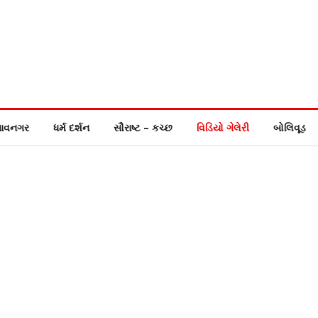
ાવનગર
ધર્મ દર્શન
સૌરાષ્ટ – કચ્છ
વિડિયો ગેલેરી
બોલિવૂડ