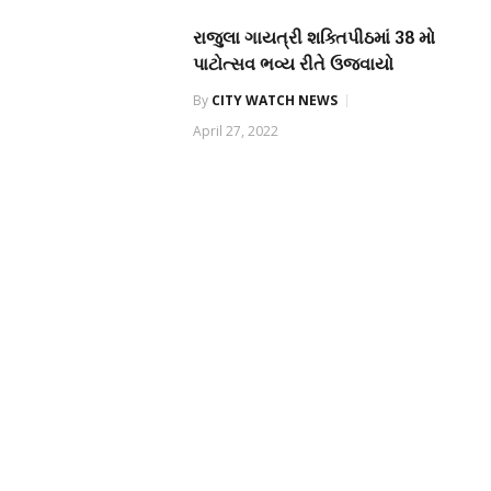
રાજુલા ગાયત્રી શક્તિપીઠમાં 38 મો
પાટોત્સવ ભવ્ય રીતે ઉજવાયો
By
CITY WATCH NEWS
April 27, 2022