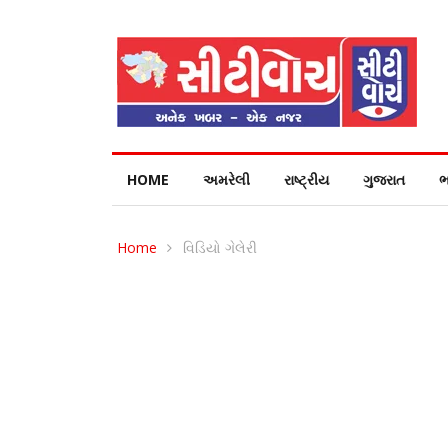
HOME
અમરેલી
રાષ્ટ્રીય
ગુજરાત
ભ
Home
વિડિયો ગેલેરી