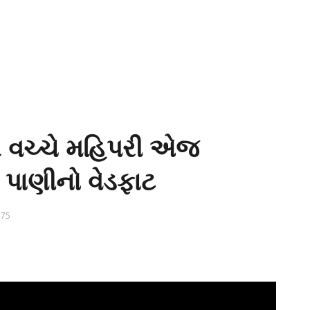
ર વચ્ચે મહિપરી એજ
 પાણીનો વેડફાટ
75