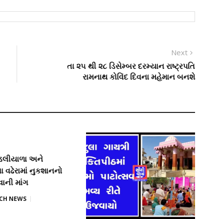
Next
Next
post:
તા ૨૫ થી ૨૮ ડિસેમ્બર દરમ્યાન રાષ્ટ્રપતિ
રામનાથ કોવિંદ દિવના મહેમાન બનશે
ુંડલીયાળા અને
 વઢેરામાં નુકશાનનો
રવાની માંગ
TCH NEWS