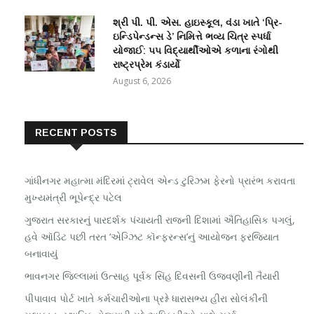
શ્રી પી. પી. એસ. હાઇસ્કૂલ, વંડા ખાતે ‘પ્રિ-
ઇન્ડિપેન્ડન્સ ડે’ નિમિત્તે ભવ્ય ચિત્ર સ્પર્ધા
યોજાઈ: ૫૫ વિદ્યાર્થીઓએ કળાના રંગોથી
રાષ્ટ્રપ્રેમ કંડાર્યો
August 6, 2026
RECENT POSTS
ગાંધીનગર મહાત્મા મંદિરમાં ટ્રાવેલ એન્ડ ટુરિઝમ ફેરનો પ્રારંભ કરાવતા
મુખ્યમંત્રી ભૂપેન્દ્ર પટેલ
ગુજરાત સરકારનું પારદર્શક પંચાયતી રાજની દિશામાં ઐતિહાસિક પગલું,
હવે ઑડિટ પછી તરત ‘એગ્ઝિટ કૉન્ફરન્સ’નું આયોજન ફરજિયાત
બનાવાયું
ભાવનગર જિલ્લામાં ઉત્સાહ પૂર્વક સિંહ દિવસની ઉજવણીની તૈયારી
પીપાવાવ પોર્ટ ખાતે કર્મચારીઓના પ્રશ્ને ધારાસભ્ય હીરા સોલંકીની