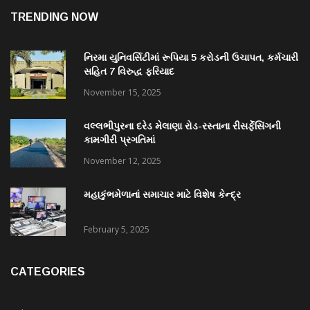
TRENDING NOW
નિરમા યુનિવર્સિટીમાં રૂપિયા 5 કરોડની ઉચાપત, કર્મચારી
સહિત 7 વિરુદ્ધ ફરિયાદ
November 15, 2025
વલ્લભીપુરના દરેડ મેલાણા રોડ-રસ્તાના રીસર્ફેસિંગની
કામગીરી પ્રગતિમાં
November 12, 2025
મહાકુંભમેળાનાં સમાચાર માટે વિશેષ કેન્દ્ર
February 5, 2025
CATEGORIES