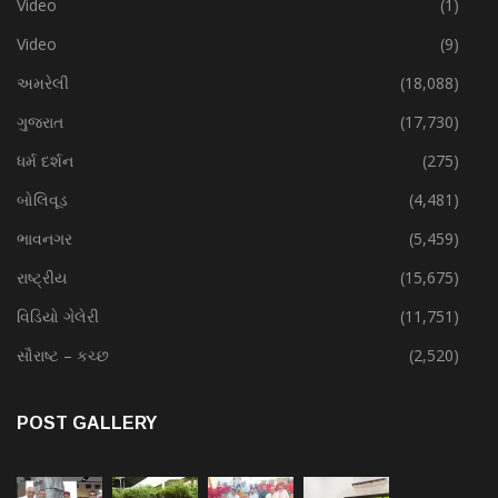
Video
(1)
Video
(9)
અમરેલી
(18,088)
ગુજરાત
(17,730)
ધર્મ દર્શન
(275)
બોલિવૂડ
(4,481)
ભાવનગર
(5,459)
રાષ્ટ્રીય
(15,675)
વિડિયો ગેલેરી
(11,751)
સૌરાષ્ટ – કચ્છ
(2,520)
POST GALLERY