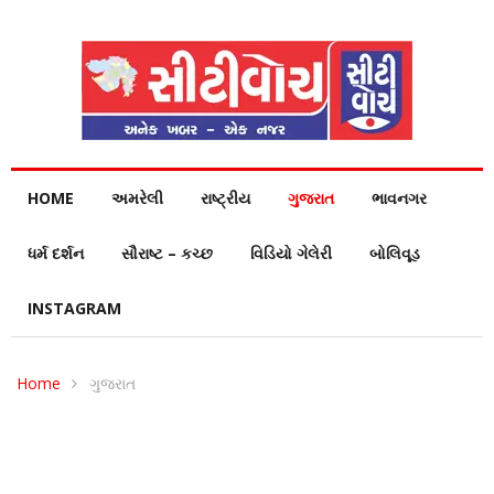
HOME
અમરેલી
રાષ્ટ્રીય
ગુજરાત
ભાવનગર
ધર્મ દર્શન
સૌરાષ્ટ – કચ્છ
વિડિયો ગેલેરી
બોલિવૂડ
INSTAGRAM
Home
ગુજરાત