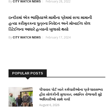
By
CITY WATCH NEWS
February 28, 2022
ઇન્દોરમાં એક ભાણિયાએ મામીના પ્રેમમાં સગા મામાની
હત્યા કરીમૃતકના પુત્રના નિવેદન અને મોબાઈલ કોલ
ડિટેઈલના આધારે હત્યાનો ખુલાસો થયો
By
CITY WATCH NEWS
February 17, 2024
POPULAR POSTS
પીપાવાવ પોર્ટ ખાતે કર્મચારીઓના પ્રશ્ને ધારાસભ્ય
હીરા સોલંકીની મુલાકાત, સ્થાનિક રોજગારી મુદ્દે
અધિકારીઓ સાથે ચર્ચા
August 6, 2026