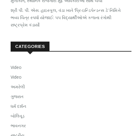
મુલાકાત, સ્થાનિક રોજગારી મુદ્દે અધિકારીઓ સાથે ચર્ચા
શ્રી પી. પી. એસ. હાઇસ્કૂલ, વંડા ખાતે ‘પ્રિ-ઇન્ડિપેન્ડન્સ ડે’ નિમિત્તે
ભવ્ય ચિત્ર સ્પર્ધા યોજાઈ: ૫૫ વિદ્યાર્થીઓએ કળાના રંગોથી
રાષ્ટ્રપ્રેમ કંડાર્યો
CATEGORIES
Video
Video
અમરેલી
ગુજરાત
ધર્મ દર્શન
બોલિવૂડ
ભાવનગર
રાષ્ટ્રીય