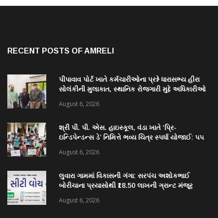
RECENT POSTS OF AMRELI
પીપાવાવ પોર્ટ ખાતે કર્મચારીઓના પ્રશ્ને ધારાસભ્ય હીરા
સોલંકીની મુલાકાત, સ્થાનિક રોજગારી મુદ્દે અધિકારીઓ
સાથે ચર્ચા
August 6, 2026
શ્રી પી. પી. એસ. હાઇસ્કૂલ, વંડા ખાતે ‘પ્રિ-
ઇન્ડિપેન્ડન્સ ડે’ નિમિત્તે ભવ્ય ચિત્ર સ્પર્ધા યોજાઈ: ૫૫
વિદ્યાર્થીઓએ કળાના રંગોથી રાષ્ટ્રપ્રેમ કંડાર્યો
August 6, 2026
લુવારા ગામમાં વિકાસની ગંગા: સરપંચ અશોકભાઈ
બોરીચાના પ્રયાસોથી ₹18.50 લાખની ગ્રાન્ટ મંજૂર
August 6, 2026