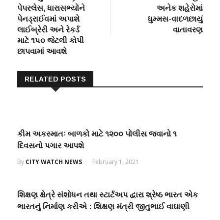
navigation
પેપરલેસ, ધારાસભ્યોને
અનેક શહેરોમાં
પેનડ્રાઈવમાં અપાશે
ધુમ્મસ-વાદળછાયું
લાઈબ્રેરી અને રેકર્ડ
વાતાવરણ
માટે ૧૫૦ જેટલી કોપી
છાપવામાં આવશે
RELATED POSTS
કીમ અકસ્માતઃ બાળકો માટે ૧૨૦૦ પોલીસ જવાનો ૧
દિવસનો પગાર આપશે
By
CITY WATCH NEWS
February 1, 2021
શિક્ષણ ક્ષેત્રે સંશોધન તથા સ્ટાર્ટઅપ દ્વારા શ્રેષ્ઠ ભારત એક
ભારતનું નિર્માણ કરીએ : શિક્ષણ મંત્રી જીતુભાઈ વાઘાણી