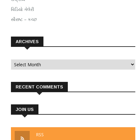
વિડિયો ગેલેરી
સૌરાષ્ટ – કચ્છ
ARCHIVES
Archives
RECENT COMMENTS
JOIN US
RSS