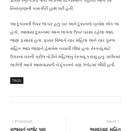
ફાયર બ્રિગેડની પાંચ ગાડીઓ ઘટનાસ્થળે પહોંચી આગ પર
નિયંત્રણની કામગીરી હાથ ધરી હતી.
આ દુકાનની ઉપર જ ઘર હતુ. ઘર અને દુકાનનો પ્રવેશ એક જ
હતો.. આવામા દુકાનમાં આગ લાગતા ઉપર ઘરમા રહેલા આઠ
જણા ફસાયા હતા. ફાયર વિભાગે ચાર મહિલા અને ચાર પુરૂષ
સહિત આઠ જણાને હેમખેમ બચાવી લીધા હતા. રેસ્કયૂ માટે
ઉપરના ઘરની ગ્રીલ તોડીને મહિલાનુ રેસ્ક્યૂ કરાયુ હતુ. પાર્લરમાં
લાગેલી આગે આસપાસની બે દુકાનને પણ ઝપેટમાં લીધી હતી.
TAGS:
Post
Previous
Next
Previous
Next
post:
post:
રાજ્યનું બજેટ પણ
અમદાવાદ સહિત