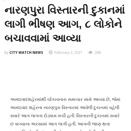
નારણપુરા વિસ્તારની દુકાનમાં
લાગી ભીષણ આગ, ૮ લોકોને
બચાવવામાં આવ્યા
By
CITY WATCH NEWS
February 3, 2021
288
અમદાવાદશહેરમાંથી ચોંકાવનારા સમાચાર સામે આવ્યા છે, જેમાં
અમદાવાદ શહેરના નારણપુરા વિસ્તારમાં આવેલી દુકાનમાં વહેલી
સવારે આગ લાગતા દોડધામ મચી હતી. વિસ્તારની દુકાનમાં સવારે
છ વાગ્યાના અરસામાં આગ લાગી હતી. આગની જાણ થતા