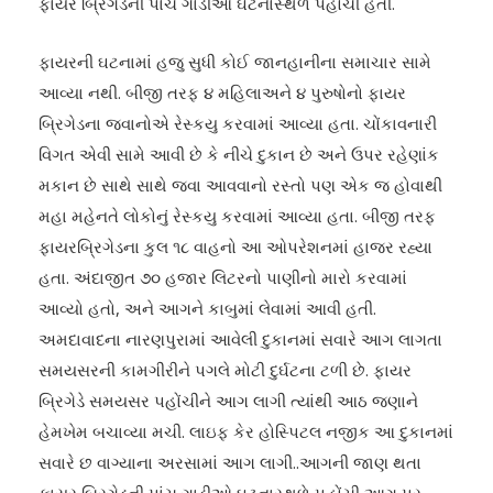
ફાયર બ્રિગેડની પાંચ ગાડીઓ ઘટનાસ્થળે પહોંચી હતી.
ફાયરની ઘટનામાં હજુ સુધી કોઈ જાનહાનીના સમાચાર સામે
આવ્યા નથી. બીજી તરફ ૪ મહિલાઅને ૪ પુરુષોનો ફાયર
બ્રિગેડના જવાનોએ રેસ્કયુ કરવામાં આવ્યા હતા. ચોંકાવનારી
વિગત એવી સામે આવી છે કે નીચે દુકાન છે અને ઉપર રહેણાંક
મકાન છે સાથે સાથે જવા આવવાનો રસ્તો પણ એક જ હોવાથી
મહા મહેનતે લોકોનું રેસ્કયુ કરવામાં આવ્યા હતા. બીજી તરફ
ફાયરબ્રિગેડના કુલ ૧૮ વાહનો આ ઓપરેશનમાં હાજર રહ્યા
હતા. અંદાજીત ૭૦ હજાર લિટરનો પાણીનો મારો કરવામાં
આવ્યો હતો, અને આગને કાબુમાં લેવામાં આવી હતી.
અમદાવાદના નારણપુરામાં આવેલી દુકાનમાં સવારે આગ લાગતા
સમયસરની કામગીરીને પગલે મોટી દુર્ઘટના ટળી છે. ફાયર
બ્રિગેડે સમયસર પહોંચીને આગ લાગી ત્યાંથી આઠ જણાને
હેમખેમ બચાવ્યા મચી. લાઇફ કેર હોસ્પિટલ નજીક આ દુકાનમાં
સવારે છ વાગ્યાના અરસામાં આગ લાગી..આગની જાણ થતા