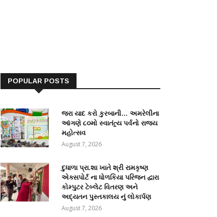
POPULAR POSTS
જરા યાદ કરો કુરબાની… અમરેલીના
આંગણે ૮૦મો સ્વાતંત્ર્ય પર્વનો રાજ્ય
મહોત્સવ
August 7, 2026
દુધાળા પ્રા.શા ખાતે શ્રી રામકૃષ્ણ
એક્સપોર્ટ ના ધોળકિયા પરિજન દ્વારા
કોમ્પુટર ટેબ્લેટ વિતરણ અને
અદ્યતન પુસ્તકાલય નું લોકાર્પણ
August 7, 2026