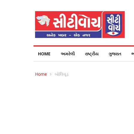
HOME
અમરેલી
રાષ્ટ્રીય
ગુજરાત
ભ
Home
બોલિવૂડ