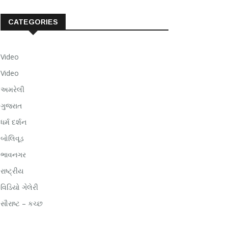
CATEGORIES
Video
Video
અમરેલી
ગુજરાત
ધર્મ દર્શન
બોલિવૂડ
ભાવનગર
રાષ્ટ્રીય
વિડિયો ગેલેરી
સૌરાષ્ટ – કચ્છ