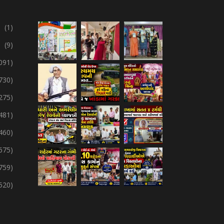
(1)
(9)
091)
730)
275)
,481)
,460)
675)
759)
,520)