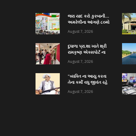
જરા યાદ કરો કુરબાની…
અમરેલીના આંગણે ૮૦મો
સ્વાતંત્ર્ય પર્વનો રાજ્ય
August 7, 2026
મહોત્સવ
દુધાળા પ્રા.શા ખાતે શ્રી
રામકૃષ્ણ એક્સપોર્ટ ના
ધોળકિયા પરિજન દ્વારા
August 7, 2026
કોમ્પુટર ટેબ્લેટ વિતરણ
અને અદ્યતન પુસ્તકાલય
“વ્યક્તિ ના આયુ કરતા
નું લોકાર્પણ
તેના કર્મો વધુ જીવંત રહે
છે” સાંજણાવદર
August 7, 2026
શ્રીજાદવબાપા ધામેલિયા
પ્રા.શા લોકાર્પણ માં અનેક
પદ્મશ્રી ઉપસ્થિત રહેશે