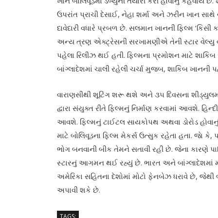
ખાને બોલિવૂડમાં ડેબ્યુની તૈયારી કરી હોવાનું કહેવાય
ઉપરાંત પ્રાચી દેસાઈ, નેહા શર્મા અને ઝરીન ખાન સ
દાવેદારી વધારે પ્રબળ છે. સલમાન ખાનની ફિલ્મ ‘કિસી કા
અન્ય ત્રણ એક્ટ્રેસની સરખામણીએ તેની સ્ટાર વેલ્યુ વધ
પહેલા રિલીઝ થઈ હતી. ફિલ્મના પ્રમોશન માટે શાકિબ અ
બાંગ્લાદેશમાં ચાલી રહેલી ચર્ચા મુજબ, શાકિબ ખાનની પ
વારાણસીથી શૂટિંગ શરૂ થશે અને ૩૫ દિવસના શીડ્યુલમા
દ્વારા સંયુક્ત રીતે ફિલ્મનું નિર્માણ કરવામાં આવશે. હિન
આવશે. ફિલ્મનું ટાઈટલ સાયકોપથ અથવા ડોરોડ હોવાનુ
માટે બોલિવૂડના ફિલ્મ મેકર્સ ઉત્સુક રહેતા હતા. જાે ક
ભોગ બનવાની બીક તેમને સતાવી રહી છે. જેના કારણે પાકિ
સ્ટારનું આગમન થઈ રહ્યું છે. ભારત અને બાંગ્લાદેશમ
અમેરિકા સહિતના દેશોમાં મોટો ફેનબેઝ ધરાવે છે, જેથી 
અપાવી શકે છે.
TAGS: