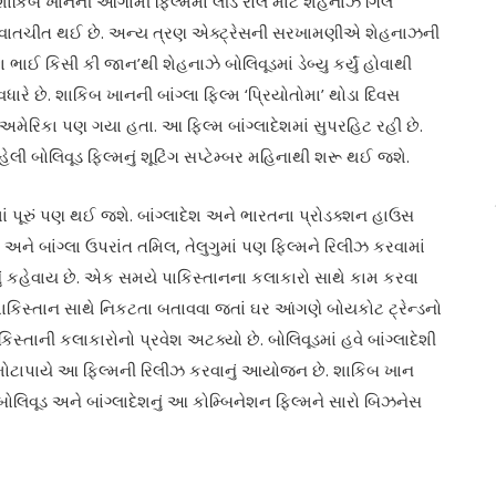
 છે. શાકિબ ખાનની આગામી ફિલ્મમાં લીડ રોલ માટે શેહનાઝ ગિલ
ાથે વાતચીત થઈ છે. અન્ય ત્રણ એક્ટ્રેસની સરખામણીએ શેહનાઝની
 ભાઈ કિસી કી જાન’થી શેહનાઝે બોલિવૂડમાં ડેબ્યુ કર્યું હોવાથી
ારે છે. શાકિબ ખાનની બાંગ્લા ફિલ્મ ‘પ્રિયોતોમા’ થોડા દિવસ
મેરિકા પણ ગયા હતા. આ ફિલ્મ બાંગ્લાદેશમાં સુપરહિટ રહી છે.
હેલી બોલિવૂડ ફિલ્મનું શૂટિંગ સપ્ટેમ્બર મહિનાથી શરૂ થઈ જશે.
ં પૂરું પણ થઈ જશે. બાંગ્લાદેશ અને ભારતના પ્રોડક્શન હાઉસ
્દી અને બાંગ્લા ઉપરાંત તમિલ, તેલુગુમાં પણ ફિલ્મને રિલીઝ કરવામાં
ં કહેવાય છે. એક સમયે પાકિસ્તાનના કલાકારો સાથે કામ કરવા
ે, પાકિસ્તાન સાથે નિકટતા બતાવવા જતાં ઘર આંગણે બોયકોટ ટ્રેન્ડનો
સ્તાની કલાકારોનો પ્રવેશ અટક્યો છે. બોલિવૂડમાં હવે બાંગ્લાદેશી
ાં મોટાપાયે આ ફિલ્મની રિલીઝ કરવાનું આયોજન છે. શાકિબ ખાન
બોલિવૂડ અને બાંગ્લાદેશનું આ કોમ્બિનેશન ફિલ્મને સારો બિઝનેસ