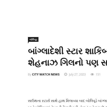
બોલિવૂડ
બાંગ્લાદેશી સ્ટાર શાકિ
શેહનાઝ ગિલનો પણ સ
By
CITY WATCH NEWS
July 27, 2023
151
સાઉથના સ્ટાર્સ સાથે હાથ મિલાવ્યા બાદ બોલિવૂડે બાંગ્