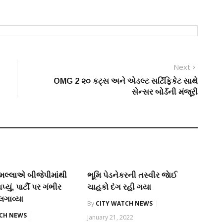
Next
Next
post:
OMG 2 ૨૦ કટ્‌સ અને એડલ્ટ સર્ટિફિકેટ સાથે
સેન્સર બોર્ડની મંજૂરી
મલ્લાએ બીજેપીમાંથી
ભૂમિ પેડનેકરની તસ્વીર જાેઈ
્યું, પાર્ટી પર ગંભીર
ચાહકો દંગ રહી ગયા
ગાવ્યા
By
CITY WATCH NEWS
TCH NEWS
January 21, 2022