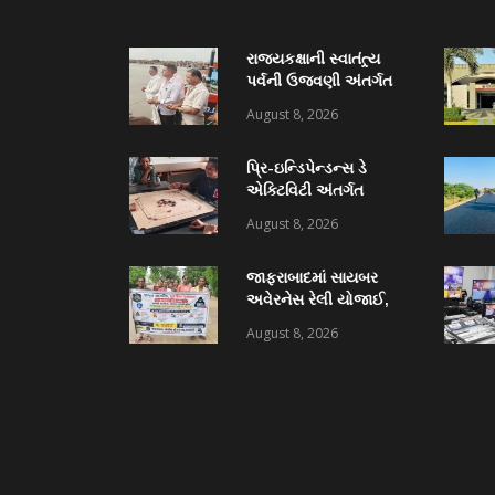
રાજ્યકક્ષાની સ્વાતંત્ર્ય
પર્વની ઉજવણી અંતર્ગત
જાફરાબાદમાં ‘દરિયા
August 8, 2026
પૂજન’ કાર્યક્રમ યોજાયો
પ્રિ-ઇન્ડિપેન્ડન્સ ડે
એક્ટિવિટી અંતર્ગત
અમરેલી જિલ્લાની વિવિધ
August 8, 2026
શાળા-કોલેજમાં
વકૃત્વ, ચેસ અને કેરમ
જાફરાબાદમાં સાયબર
સ્પર્ધાનું આયોજન
અવેરનેસ રેલી યોજાઈ,
NSS અને જાફરાબાદ
August 8, 2026
ટાઉન પોલીસના સંયુક્ત
ઉપક્રમે યોજાયેલી રેલીમાં
૩૮ વિદ્યાર્થીઓ જોડાયા