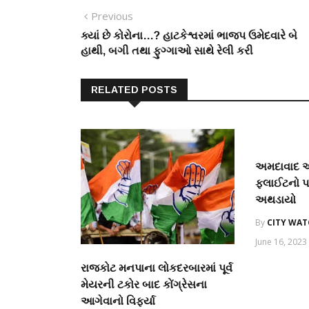
Post
Previous
Previous
post:
ક્યાં છે કોરોના…? હાટકેશ્વરમાં ભાજપ ઉમેદવારે બે
navigation
હાથી, બગી તથા ફુગ્ગાઓ સાથે રેલી કરી
RELATED POSTS
અમદાવાદ એર
ફ્લાઈટનો પ
અથડાયો
By
CITY WA
June 16, 2023
રાજકોટ મનપાના લોકદરબારમાં પૂર્વ
મેયરની ટકોર બાદ કોંગ્રેસના
આગેવાનો વિફર્યા