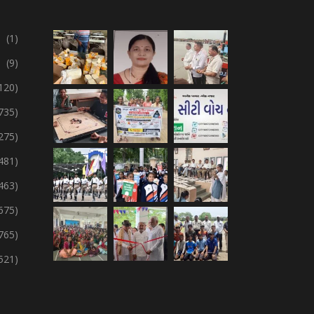
(1)
(9)
120)
735)
275)
,481)
,463)
675)
765)
,521)