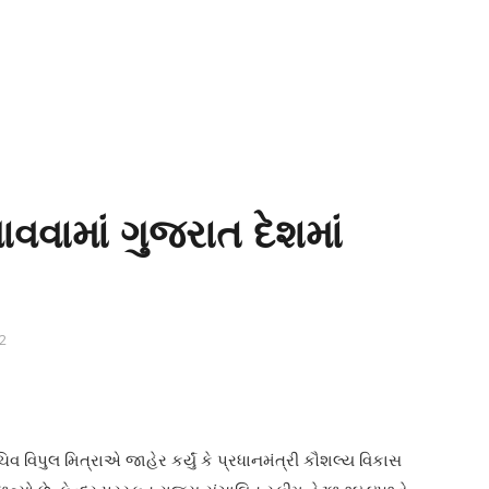
વામાં ગુજરાત દેશમાં
2
વિપુલ મિત્રાએ જાહેર કર્યું કે પ્રધાનમંત્રી કૌશલ્ય વિકાસ