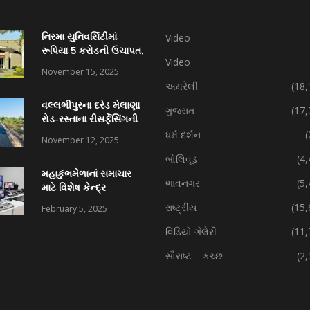
નિરમા યુનિવર્સિટીમાં
Video
રૂપિયા 5 કરોડની ઉચાપત,
Video
કર્મચારી સહિત 7 વિરુદ્ધ
November 15, 2025
ફરિયાદ
અમરેલી
(18,
વલ્લભીપુરના દરેડ મેલાણા
ગુજરાત
(17,
રોડ-રસ્તાના રીસર્ફેસિંગની
કામગીરી પ્રગતિમાં
ધર્મ દર્શન
(
November 12, 2025
બોલિવૂડ
(4
મહાકુંભમેળાનાં સમાચાર
ભાવનગર
(5
માટે વિશેષ કેન્દ્ર
રાષ્ટ્રીય
(15,
February 5, 2025
વિડિયો ગેલેરી
(11,
સૌરાષ્ટ – કચ્છ
(2