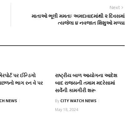
Next
Next
post:
માતાઓ ભૂલી મમતાઃ અમદાવાદમાંથી ૨ દિવસમાં
ત્યજેલા ૪ નવજાત શિશુઓ મળ્યા
પોર્ટ પર ઈન્ડિગો
રાષ્ટ્રીય બાળ આયોગના આદેશ
ાછળનો ભાગ રન વે પર
બાદ રાજ્યની તમામ મદરેસામાં
સર્વેની કામગીરી શરૂ
TCH NEWS
By
CITY WATCH NEWS
May 18, 2024