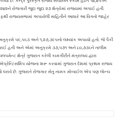
ો છે. કેન્દ્ર પુરસ્કૃત રાજ્ય સંચાલિત સ્કીમ હેઢળ ૧૪,૪૫૧ને
,૨૪૨ને રોજગારી જુદા જુદા ૨૭ ક્ષેત્રોમાં રાજ્યમાં અપાઈ હતી.
 તરફથી રાજ્યસભામાં અપાયેલી માહિતીને આધારે આ વિગતો જાહેર
ે ૫૯,૫૬૩ અને ૧,૨૭,૩૯૫નો લક્ષ્યાંક અપાયો હતો. જે પૈકી
કરાઈ હતી અને એમાં અનુક્રમે ૩૭,૫૭૧ અને ૮૦,૭૩૬ને તાલીમ
પમેન્ટ ક્ષેત્રે ગુજરાત કરેલી કામગીરીને મંત્રાલય દ્વારા
રી એપ્રેન્ટિસશિપ યોજના શરૂ કરવામાં ગુજરાત દેશમાં પ્રથમ રાજ્ય
્સો ધરાવે છે. ગુજરાતે રોજગાર સેતુ નામક મોબાઈલ એપ પણ લોન્ચ