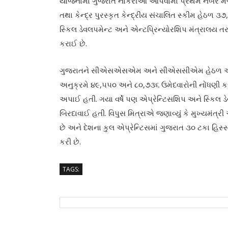
યોજનામાં ગુજરાતે નોકરીઓ આપવામાં પ્રથમ નંબર મેળવ્ય
તથા કેન્દ્ર પુરસ્કૃત કેન્દ્રીય સંચાલિત સ્કીમ હેઠળ ૩૭
સ્કિલ ડેવલપમેન્ટ અને એન્ટપ્રિન્યોરશિપ મંત્રાલય
કરાઈ છે.
ગુજરાતને સીએસએસએમ અને સીએસસીએમ હેઠળ અનુક્રમ
અનુક્રમે ૪૯,૫૫૦ અને ૮૦,૭૩૬ ઉમેદવારોની નોંધણી 
અપાઈ હતી. ગયા વર્ષે પણ એપ્રેન્ટિસશિપ અને સ્કિલ ડેવલ
બિરદાવાઈ હતી. વિપુસ મિત્રાએ જણાવ્યું કે મુખ્યમંત્
છે અને દેશના કુલ એપ્રેન્ટિસમાં ગુજરાત ૩૦ ટકા હિસ
કરી છે.
TAGS: