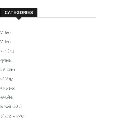
CATEGORIES
Video
Video
અમરેલી
ગુજરાત
ધર્મ દર્શન
બોલિવૂડ
ભાવનગર
રાષ્ટ્રીય
વિડિયો ગેલેરી
સૌરાષ્ટ – કચ્છ