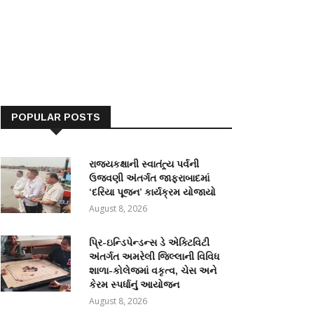
POPULAR POSTS
રાજ્યકક્ષાની સ્વાતંત્ર્ય પર્વની
ઉજવણી અંતર્ગત જાફરાબાદમાં
‘દરિયા પૂજન’ કાર્યક્રમ યોજાયો
August 8, 2026
પ્રિ-ઇન્ડિપેન્ડન્સ ડે એક્ટિવિટી
અંતર્ગત અમરેલી જિલ્લાની વિવિધ
શાળા-કોલેજમાં વકૃત્વ, ચેસ અને
કેરમ સ્પર્ધાનું આયોજન
August 8, 2026