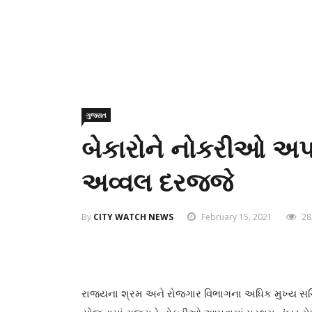
ગુજરાત
બેકારોને નોકરીઓ અપાવ
અવ્વલ દરજ્જે
By
CITY WATCH NEWS
February 15, 2021
28
રાજ્યના શ્રમ અને રોજગાર વિભાગના અધિક મુખ્ય સચિવ 