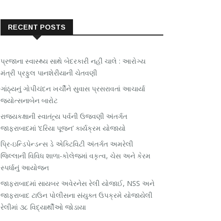
RECENT POSTS
પ્રજાના સ્વાસ્થ્ય સાથે બેદરકારી નહીં ચાલે : આરોગ્ય
મંત્રી પ્રફુલ પાનશેરીયાની ચેતવણી
ગાંઠ્યનું ગોપીચંદન ખર્ચીને સુવાસ પ્રસરાવતાં આચાર્યા
જ્યોત્સનાબેન બારોટ
રાજ્યકક્ષાની સ્વાતંત્ર્ય પર્વની ઉજવણી અંતર્ગત
જાફરાબાદમાં ‘દરિયા પૂજન’ કાર્યક્રમ યોજાયો
પ્રિ-ઇન્ડિપેન્ડન્સ ડે એક્ટિવિટી અંતર્ગત અમરેલી
જિલ્લાની વિવિધ શાળા-કોલેજમાં વકૃત્વ, ચેસ અને કેરમ
સ્પર્ધાનું આયોજન
જાફરાબાદમાં સાયબર અવેરનેસ રેલી યોજાઈ, NSS અને
જાફરાબાદ ટાઉન પોલીસના સંયુક્ત ઉપક્રમે યોજાયેલી
રેલીમાં ૩૮ વિદ્યાર્થીઓ જોડાયા