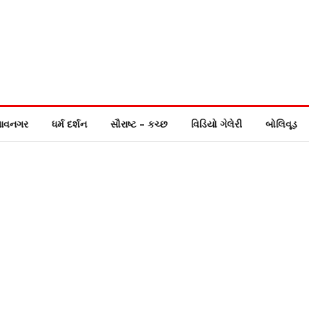
ાવનગર
ધર્મ દર્શન
સૌરાષ્ટ – કચ્છ
વિડિયો ગેલેરી
બોલિવૂડ