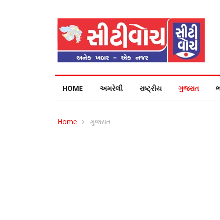
HOME
અમરેલી
રાષ્ટ્રીય
ગુજરાત
ભ
Home
ગુજરાત