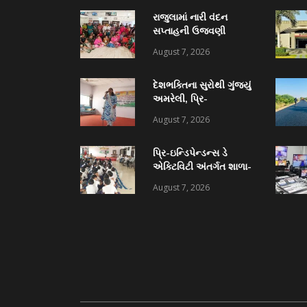
રાજુલામાં નારી વંદન
સપ્તાહની ઉજવણી
અંતર્ગત “મહિલા કલ્યાણ
August 7, 2026
દિવસ” ની ઉજવણી થઈ
દેશભક્તિના સુરોથી ગુંજ્યું
અમરેલી, પ્રિ-
ઇન્ડિપેન્ડન્સ ડે એક્ટિવિટી
August 7, 2026
અંતર્ગત યુવા વિકાસ
અધિકારીની કચેરી દ્વારા
પ્રિ-ઇન્ડિપેન્ડન્સ ડે
દેશભક્તિ ગીતોની સિંગિંગ
એક્ટિવિટી અંતર્ગત શાળા-
સ્પર્ધા યોજાઈ
કોલેજોમાં
August 7, 2026
રંગોળી, નિબંધ, ક્વિઝ
સહિતની વિવિધ સ્પર્ધાઓ
યોજાઈ