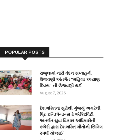
POPULAR POSTS
રાજુલામાં નારી વંદન સપ્તાહની
ઉજવણી અંતર્ગત “મહિલા કલ્યાણ
દિવસ” ની ઉજવણી થઈ
August 7, 2026
દેશભક્તિના સુરોથી ગુંજ્યું અમરેલી,
પ્રિ-ઇન્ડિપેન્ડન્સ ડે એક્ટિવિટી
અંતર્ગત યુવા વિકાસ અધિકારીની
કચેરી દ્વારા દેશભક્તિ ગીતોની સિંગિંગ
સ્પર્ધા યોજાઈ