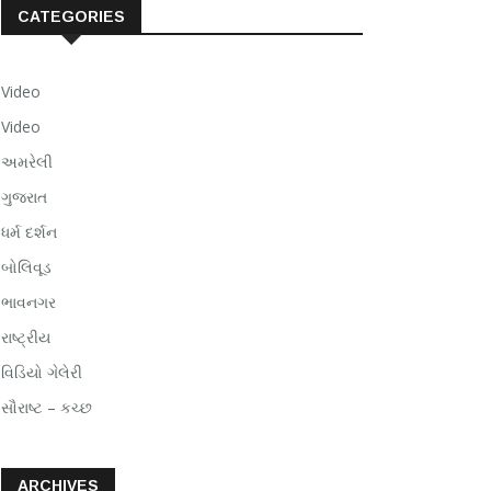
CATEGORIES
Video
Video
અમરેલી
ગુજરાત
ધર્મ દર્શન
બોલિવૂડ
ભાવનગર
રાષ્ટ્રીય
વિડિયો ગેલેરી
સૌરાષ્ટ – કચ્છ
ARCHIVES