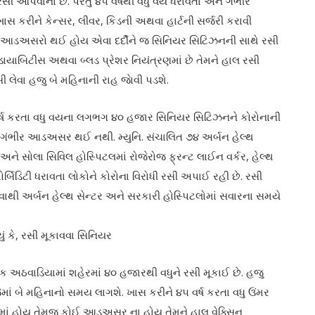
રસી આપવાનો છે. પરંતુ ૪૫ વર્ષથી વધુ વય ધરાવતા અને ગંભીર
ાસ કરીને કેન્સર, લીવર, કિડની અથવા હાર્ટની સર્જરી કરાવી
ે આડઅસરો થઈ હોય એવા દર્દીને જ સિનિયર સિટિઝનની સાથે રસી
ે ડાયાબિટીસ અથવા બ્લડ પ્રેશર નિયંત્રણમાં છે તેમને હાલ રસી
ી લેવા હજુ બે મહિનાની રાહ જાેવી પડશે.
 વર્ષ કરતા વધુ વયના લગભગ ૪૦ હજાર સિનિયર સિટિઝનને કોરોનાની
ને ગંભીર આડઅસર થઈ નથી. મ્યુનિ. સંચાલિત ૭૪ અર્બન હેલ્થ
અને સોલા સિવિલ હોસ્પિટલમાં રોજેરોજ ફ્રન્ટ લાઈન વર્કર, હેલ્થ
ર્બિડિટી ધરાવતા લોકોને કોરોના વિરોધી રસી અપાઈ રહી છે. રસી
ોવાથી અર્બન હેલ્થ સેન્ટર અને સરકારી હોસ્પિટલોમાં સવારના સમયે
ં કે, રસી મૂકાવવા સિનિયર
એક અઠવાડિયામાં શહેરમાં ૪૦ હજારથી વધુને રસી મૂકાઈ છે. હજુ
ેમાં બે મહિનાનો સમય લાગશે. ખાસ કરીને ૪૫ વર્ષ કરતા વધુ ઉંમર
ોલમાં હોય તેમજ કોઈ આડઅસર ના હોય તેમને હાલ વેક્સિન