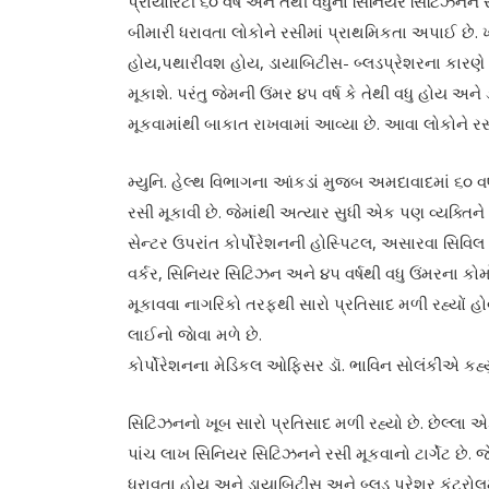
પ્રાયોરિટી ૬૦ વર્ષ અને તેથી વધુના સિનિયર સિટિઝનને 
બીમારી ધરાવતા લોકોને રસીમાં પ્રાથમિકતા અપાઈ છે. ખ
હોય,પથારીવશ હોય, ડાયાબિટીસ- બ્લડપ્રેશરના કારણ
મૂકાશે. પરંતુ જેમની ઉંમર ૪૫ વર્ષ કે તેથી વધુ હોય અન
મૂકવામાંથી બાકાત રાખવામાં આવ્યા છે. આવા લોકોને રસ
મ્યુનિ. હેલ્થ વિભાગના આંકડાં મુજબ અમદાવાદમાં ૬૦
રસી મૂકાવી છે. જેમાંથી અત્યાર સુધી એક પણ વ્યક્તિ
સેન્ટર ઉપરાંત કોર્પોરેશનની હોસ્પિટલ, અસારવા સિવિલ 
વર્કર, સિનિયર સિટિઝન અને ૪૫ વર્ષથી વધુ ઉંમરના કોમો
મૂકાવવા નાગરિકો તરફથી સારો પ્રતિસાદ મળી રહ્યોં હ
લાઈનો જાેવા મળે છે.
કોર્પોરેશનના મેડિકલ ઓફિસર ડૉ. ભાવિન સોલંકીએ કહ્યુ
સિટિઝનનો ખૂબ સારો પ્રતિસાદ મળી રહ્યો છે. છેલ્લા 
પાંચ લાખ સિનિયર સિટિઝનને રસી મૂકવાનો ટાર્ગેટ છે. જ
ધરાવતા હોય અને ડાયાબિટીસ અને બ્લડ પ્રેશર કંટ્ર