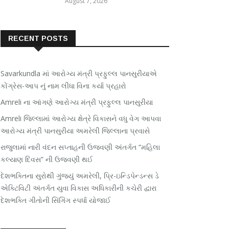
August 7, 2026
RECENT POSTS
Savarkundla માં આરોગ્ય મંત્રી પ્રફુલ્લ પાનસુરીયાએ
કોંગ્રેસ-આપ નું નામ લીધા વિના કર્યા પ્રહારો
Amreli ના આંગણે આરોગ્ય મંત્રી પ્રફુલ્લ પાનસુરીયા
Amreli જિલ્લામાં આરોગ્ય ક્ષેત્રે વિકાસને વધુ વેગ આપવા
આરોગ્ય મંત્રી પાનસુરીયા અમરેલી જિલ્લાના પ્રવાસે
રાજુલામાં નારી વંદન સપ્તાહની ઉજવણી અંતર્ગત “મહિલા
કલ્યાણ દિવસ” ની ઉજવણી થઈ
દેશભક્તિના સુરોથી ગુંજ્યું અમરેલી, પ્રિ-ઇન્ડિપેન્ડન્સ ડે
એક્ટિવિટી અંતર્ગત યુવા વિકાસ અધિકારીની કચેરી દ્વારા
દેશભક્તિ ગીતોની સિંગિંગ સ્પર્ધા યોજાઈ