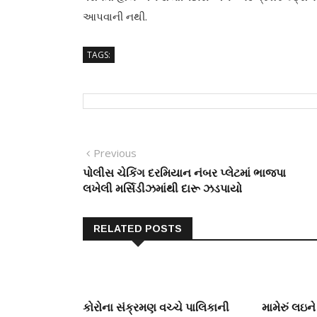
આપવાની નથી.
TAGS:
Post
Previous
Previous
post:
પોલીસ ચેકિંગ દરમિયાન નંબર પ્લેટમાં ભાજપા
navigation
લખેલી મર્સિડીઝમાંથી દારૂ ઝડપાયો
RELATED POSTS
કોરોના સંક્રમણ વચ્ચે પાલિકાની
મામેરું લઇ