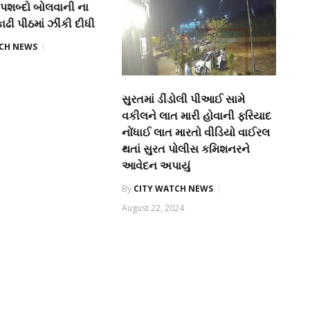
શબ્દો બોલવાની ના
કાઢી પીઠમાં ઝીંકી દીધી
TCH NEWS
સુરતમાં ડીંડોલી પીઆઈ સામે
વકીલને લાત મારી હોવાની ફરિયાદ
નોંધાઈ લાત મારતો વીડિયો વાઈરલ
થતાં સુરત પોલીસ કમિશનરને
આવેદન અપાયું
By
CITY WATCH NEWS
August 22, 2024