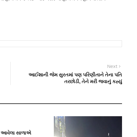
Next
Next
post:
આઈશાની જેમ સુરતમાં પણ પરિણીતાને તેના પતિ
તરછોડી, તેને મરી જવાનું કહ્યું
ને આવેલા સાળાએ