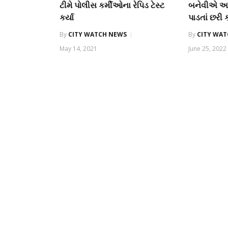
ટીમે પોલીસ કર્મીઓના રેપિડ ટેસ્ટ
બનેવીએ અપ
કર્યા
પાડતાં છરી 
By
CITY WATCH NEWS
By
CITY WA
May 14, 2021
June 25, 2022