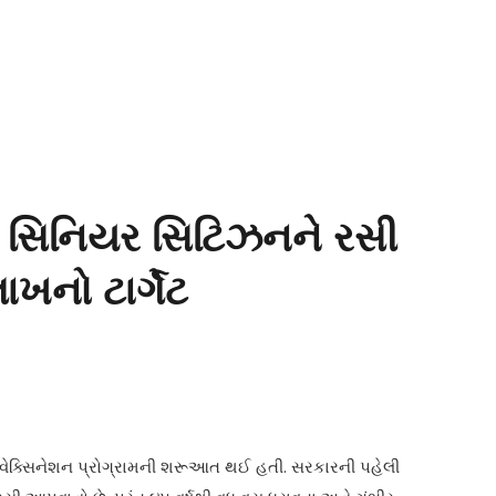
ર સિનિયર સિટિઝનને રસી
ાખનો ટાર્ગેટ
ના વેક્સિનેશન પ્રોગ્રામની શરૂઆત થઈ હતી. સરકારની પહેલી