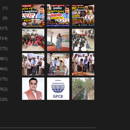
(1)
(9)
107)
734)
275)
,481)
,460)
675)
762)
,520)