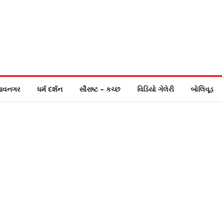
ાવનગર
ધર્મ દર્શન
સૌરાષ્ટ – કચ્છ
વિડિયો ગેલેરી
બોલિવૂડ