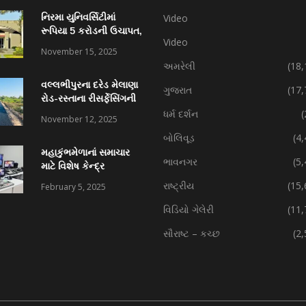
નિરમા યુનિવર્સિટીમાં
Video
રૂપિયા 5 કરોડની ઉચાપત,
Video
કર્મચારી સહિત 7 વિરુદ્ધ
November 15, 2025
ફરિયાદ
અમરેલી
(18,
વલ્લભીપુરના દરેડ મેલાણા
ગુજરાત
(17,
રોડ-રસ્તાના રીસર્ફેસિંગની
કામગીરી પ્રગતિમાં
ધર્મ દર્શન
(
November 12, 2025
બોલિવૂડ
(4
મહાકુંભમેળાનાં સમાચાર
ભાવનગર
(5
માટે વિશેષ કેન્દ્ર
રાષ્ટ્રીય
(15,
February 5, 2025
વિડિયો ગેલેરી
(11,
સૌરાષ્ટ – કચ્છ
(2