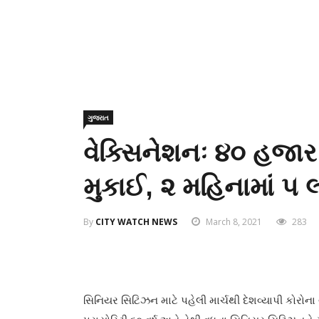
ગુજરાત
વેક્સિનેશનઃ ૪૦ હજા
મુકાઈ, ૨ મહિનામાં ૫ લ
By
CITY WATCH NEWS
March 8, 2021
283
સિનિયર સિટિઝન માટે પહેલી માર્ચથી દેશવ્યાપી કોરો