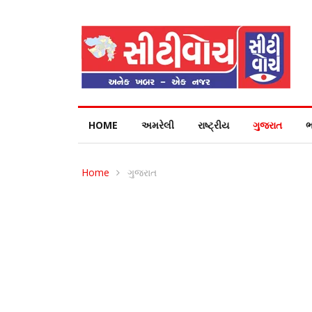
HOME
અમરેલી
રાષ્ટ્રીય
ગુજરાત
ભ
Home
ગુજરાત