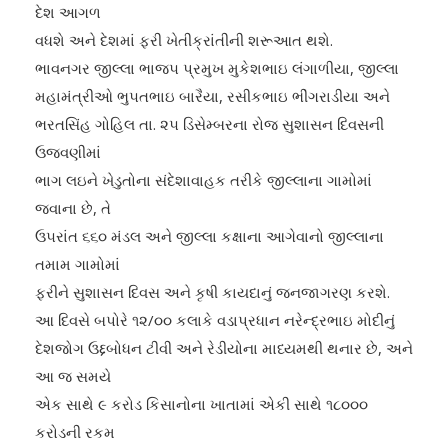
દેશ આગળ
વધશે અને દેશમાં ફરી ખેતીક્રાંતીની શરૂઆત થશે.
ભાવનગર જીલ્લા ભાજ૫ પ્રમુખ મુકેશભાઇ લંગાળીયા, જીલ્લા
મહામંત્રીઓ ભુ૫તભાઇ બારૈયા, રસીકભાઇ ભીંગરાડીયા અને
ભરતસિંહ ગોહિલ તા. ૨૫ ડિસેમ્બરના રોજ સુશાસન દિવસની
ઉજવણીમાં
ભાગ લઇને ખેડુતોના સંદેશાવાહક તરીકે જીલ્લાના ગામોમાં
જવાના છે, તે
ઉ૫રાંત ૬૬૦ મંડલ અને જીલ્લા કક્ષાના આગેવાનો જીલ્લાના
તમામ ગામોમાં
ફરીને સુશાસન દિવસ અને કૃષી કાયદાનું જનજાગરણ કરશે.
આ દિવસે બપોરે ૧૨/૦૦ કલાકે વડાપ્રધાન નરેન્દ્રભાઇ મોદીનું
દેશજોગ ઉદ્દબોધન ટીવી અને રેડીયોના માધ્યમથી થનાર છે, અને
આ જ સમયે
એક સાથે ૯ કરોડ કિસાનોના ખાતામાં એકી સાથે ૧૮૦૦૦
કરોડની રકમ