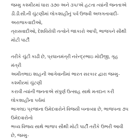
જમ્મુ કશ્મીરમાં ધારા ૩૭૦ અને ૩૫/એ હટતા ત્યાંની જનતાએ
ડી.ડી.સી.ની ચુંટણીમાં લોકશાહીનું ૫ર્વ ઉજવી અલગતાવાદી-
અરાજકવાદીઓ,
ત્રાસવાદીઓ, દેશવિરોધી તત્વોને જાકારો આપી, ભાજ૫ને સૌથી
મોટી પાર્ટી
તરીકે ચુંટી કાઢી છે, પ્રધાનમંત્રી નરેન્દ્રભાઇ મોદીજી, ગૃહ
મંત્રી
અમીતભાઇ શાહની આગેવાનીમાં ભારત સરકાર દ્વારા જમ્મુ-
કશ્મીરમાં ચુંટણી
કરાવી ત્યાંની જનતાએ સંપુર્ણ ઉત્સાહ સાથે મતદાન કરી
લોકશાહીના ૫ર્વમાં
ભાગલઇ પ્રજાના ઉમેદવારોને વિજયી બનાવ્યા છે, ભાજ૫ના ૭૫
ઉમેદવારોનો
ભવ્ય વિજય સાથે ભાજ૫ સૌથી મોટી પાર્ટી તરીકે ઉભરી આવી
છે, જમ્મુ-