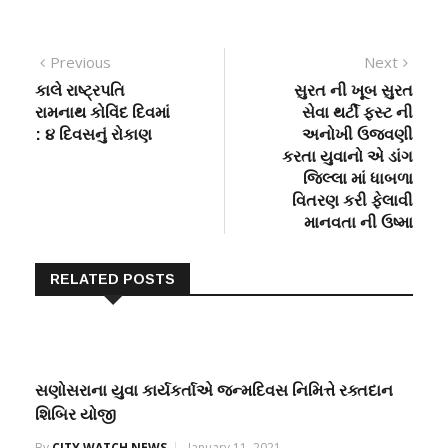
Post
Previous
Next
Previous
Next
post:
post:
કાલે રાષ્ટ્રપતિ
સુરત ની ખૂબ સુરત
navigation
રામનાથ કોવિંદ દિવમાં
સેવા થર્ટી ફસ્ટ ની
: ૪ દિવસનું રોકાણ
અનોખી ઉજવણી
કરતા યુવાનો એ ડાંગ
જિલ્લા માં ધાબળા
વિતરણ કરી ફેલાવી
માનવતા ની ઉષ્મા
RELATED POSTS
સણોસરાના યુવા કાર્યકર્તાએ જન્મદિવસ નિમિત્તે રક્તદાન
શિબિર યોજી
By
CITY WATCH NEWS
January 11, 2021