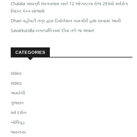
Chalala ગાયત્રી સંસ્કારધામ ખાતે 12 ઓગસ્ટના રોજ 293મો સર્વરોગ
નિદાન કેમ્પ યોજાશે
Dhari વહીવટી તંત્ર દ્વારા ડિમોલેશન કામગીરી હાથ ધરવામાં આવી
Savarkundla નગરપાલિકામાં ‘દીવા તળે જ અંધારું’
CATEGORIES
Video
Video
અમરેલી
ગુજરાત
ધર્મ દર્શન
બોલિવૂડ
ભાવનગર