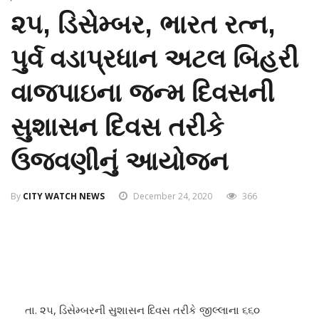
૨૫, ડિસેમ્બર, ભારત રત્ન,
પુર્વ વડાપ્રધાન અટલ બિહરી
વાજપાઇના જન્મ દિવસની
સુશાસન દિવસ તરીકે
ઉજવણીનું આયોજન
By
CITY WATCH NEWS
December 24, 2020
366
તા. ૨૫, ડિસેમ્બરની સુશાસન દિવસ તરીકે જીલ્લાના ૬૬૦