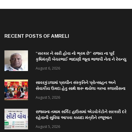
RECENT POSTS OF AMRELI
“સરકાર ને સારી હોવા નો ભ્રમ છે” રાજ્ય ના પૂર્વ
કૃષિમંત્રી બેચરભાઈ ભાદાણી જૂના ભાજપી નેતા ને રેવન્યુ
પ્રશ્ન અમરેલી કલેક્ટર કચેરી સામે ઉપવાસ કરશે
August 6, 2026
સાવરકુંડલામાં પ્રાચીન સંસ્કૃતિને પ્રોત્સાહન અને
સેવાકીય ઉમદા હેતુ સાથે શરૂ થયેલા ગરબા ક્લાસીસના
ઓપનિંગમાં ખેલૈયાઓમાં ભારે ઉત્સાહ જોવા મળ્યો
August 5, 2026
રાજ્યના તમામ સર્કિટ હાઉસમાં એડવોકેટોને સરકારી દરે
રહેવાની સુવિધા આપવા કાયદા મંત્રીને રજૂઆત
August 5, 2026