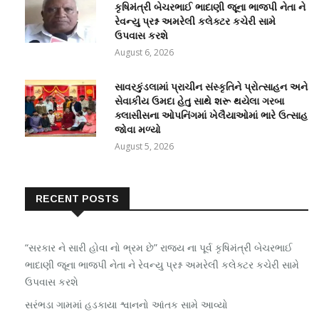
કૃષિમંત્રી બેચરભાઈ ભાદાણી જૂના ભાજપી નેતા ને
રેવન્યુ પ્રશ્ન અમરેલી કલેક્ટર કચેરી સામે
ઉપવાસ કરશે
August 6, 2026
સાવરકુંડલામાં પ્રાચીન સંસ્કૃતિને પ્રોત્સાહન અને
સેવાકીય ઉમદા હેતુ સાથે શરૂ થયેલા ગરબા
ક્લાસીસના ઓપનિંગમાં ખેલૈયાઓમાં ભારે ઉત્સાહ
જોવા મળ્યો
August 5, 2026
RECENT POSTS
“સરકાર ને સારી હોવા નો ભ્રમ છે” રાજ્ય ના પૂર્વ કૃષિમંત્રી બેચરભાઈ
ભાદાણી જૂના ભાજપી નેતા ને રેવન્યુ પ્રશ્ન અમરેલી કલેક્ટર કચેરી સામે
ઉપવાસ કરશે
સરંભડા ગામમાં હડકાયા શ્વાનનો આંતક સામે આવ્યો