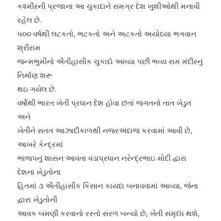
કશ્મીરની પ્રજાના આ ચુકાદાને સમગ્ર દેશ ખુશીઓથી મનાવી
રહેલ છે.
૫૦૦ વર્ષથી લટકતો, ભટકતો અને અટકતો અયોધ્યા ભગવાન
શ્રીરામ
જન્મભુમીનો ઐતીહાસીક ચુકાદો આવ્યા ૫છી ભવ્ય રામ મંદીરનું
નિર્માણ શરૂ
થઇ ગયેલ છે.
વર્ષોથી ભારત ખેતી પ્રધાન દેશ હોવા છતાં જગતનો તાત ખેડુત
અને
ખેતીને સતત આઝાદીકાળથી નજરઅંદાજ કરવામાં આવી છે,
આખરે કેન્દ્રમાં
ભાજ૫નું શાસન આવતા વડાપ્રધાન નરેન્દ્રભાઇ મોદી દ્વારા
દેશના ખેડુતોના
હિતમાં ૩ ઐતીહાસીક કિસાન કાયદા બનાવવામાં આવ્યા, જેના
દ્વારા ખેડુતોની
આવક બમણી કરવાનો રસ્તો સરળ બન્યો છે, ખેતી સમૃધ્ધ થશે,