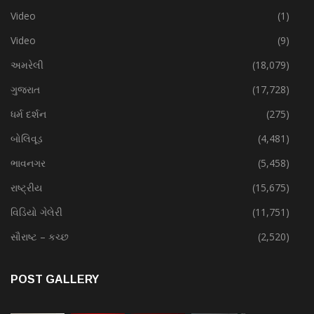
Video
(1)
Video
(9)
અમરેલી
(18,079)
ગુજરાત
(17,728)
ધર્મ દર્શન
(275)
બોલિવૂડ
(4,481)
ભાવનગર
(5,458)
રાષ્ટ્રીય
(15,675)
વિડિયો ગેલેરી
(11,751)
સૌરાષ્ટ – કચ્છ
(2,520)
POST GALLERY