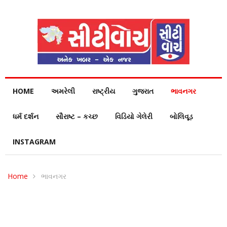
HOME
અમરેલી
રાષ્ટ્રીય
ગુજરાત
ભાવનગર
ધર્મ દર્શન
સૌરાષ્ટ – કચ્છ
વિડિયો ગેલેરી
બોલિવૂડ
INSTAGRAM
Home
ભાવનગર