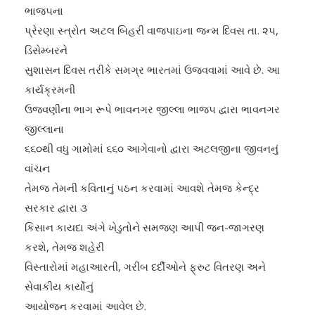
ભાજ૫ના
પ્રેરણા સ્ત્રોત અટલ બિહરી વાજપાઇના જન્મ દિવસ તા. ૨૫,
ડિસેમ્બરને
સુશાસન દિવસ તરીકે સમગ્ર ભારતમાં ઉજવવામાં આવે છે. આ
કાર્યક્રમની
ઉજવણીના ભાગ રૂપે ભાવનગર જીલ્લા ભાજ૫ દ્વારા ભાવનગર
જીલ્લાના
૬૬૦થી વધુ ગામોમાં ૬૬૦ આગેવાનો દ્વારા અટલજીના જીવનનું
વાંચન
તેમજ તેમની કવિતાનું ૫ઠન કરવામાં આવશે તેમજ કેન્દ્ર
સરકાર દ્વારા ૩
કિસાન કાયદા અંગે ખેડુતોને સમજણ આપી જન-જાગરણ
કરશે, તેમજ શહેરી
વિસ્તારોમાં મહાઆરતી, ગરીબ દર્દીઓને ફ્રુટ વિતરણ અને
સેવાકીય કાર્યોનું
આયોજન કરવામાં આવેલ છે.