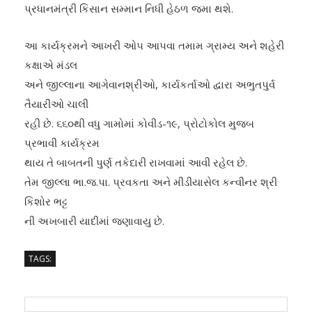
પ્રધાનમંત્રી કિસાન સમ્માન નિધી હેઠળ જમા થશે.
આ કાર્યક્રમને આખરી ઓ૫ આ૫વા તમામ ગ્રામ્ય અને શહેરી
કક્ષાએ મંડલ
અને જીલ્લાના આગેવાનશ્રીઓ, કાર્યકર્તાઓ દ્વારા અભુતપુર્વ
તૈયારીઓ ચાલી
રહી છે. ૬૬૦થી વધુ ગામોમાં કોવીડ-૧૯, પ્રોટોકોલ મુજબ
પ્રભાવી કાર્યક્રમ
થાય તે બાબતની પુર્ણ તકેદારી રાખવામાં આવી રહેલ છે.
તેમ જીલ્લા ભા.જ.પા. પ્રવકતા અને મીડીયાસેલ કન્વીનર શ્રી
કિશોર ભટ્ટ
ની અખબારી યાદીમાં જણાવાયુ છે.
TAGS: