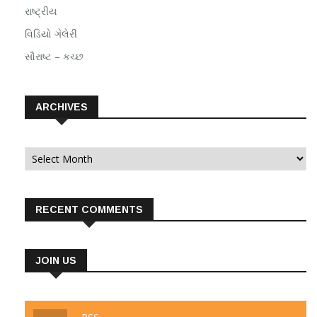
રાષ્ટ્રીય
વિડિયો ગેલેરી
સૌરાષ્ટ – કચ્છ
ARCHIVES
Archives
RECENT COMMENTS
JOIN US