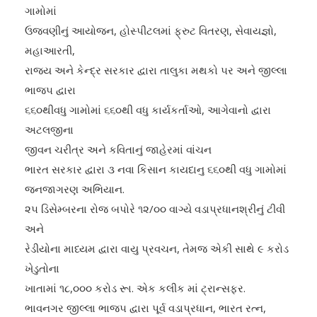
ગામોમાં
ઉજવણીનું આયોજન, હોસ્પીટલમાં ફ્રુટ વિતરણ, સેવાયજ્ઞો,
મહાઆરતી,
રાજય અને કેન્દ્ર સરકાર દ્વારા તાલુકા મથકો ૫ર અને જીલ્લા
ભાજ૫ દ્વારા
૬૬૦થીવધુ ગામોમાં ૬૬૦થી વધુ કાર્યકર્તાઓ, આગેવાનો દ્વારા
અટલજીના
જીવન ચરીત્ર અને કવિતાનું જાહેરમાં વાંચન
ભારત સરકાર દ્વારા ૩ નવા કિસાન કાયદાનુ ૬૬૦થી વધુ ગામોમાં
જનજાગરણ અભિયાન.
૨૫ ડિસેમ્બરના રોજ બપોરે ૧૨/૦૦ વાગ્યે વડાપ્રધાનશ્રીનું ટીવી
અને
રેડીયોના માધ્યમ દ્વારા વાયુ પ્રવચન, તેમજ એકી સાથે ૯ કરોડ
ખેડુતોના
ખાતામાં ૧૮,૦૦૦ કરોડ રૂા. એક કલીક માં ટ્રાન્સફર.
ભાવનગર જીલ્લા ભાજ૫ દ્વારા પૂર્વ વડાપ્રધાન, ભારત રત્ન,