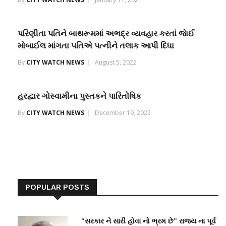
પરિણીતા પતિને બાથરૂમમાં અભદ્ર વ્યવહાર કરતાં જાેઈ
મોબાઈલ માંગતા પતિએ પત્નીને તલાક આપી દિધા
By
CITY WATCH NEWS
August 5, 2022
હરદ્વાર ગોસ્વામીના પુસ્તકને પારિતોષિક
By
CITY WATCH NEWS
December 19, 2022
POPULAR POSTS
“સરકાર ને સારી હોવા નો ભ્રમ છે” રાજ્ય ના પૂર્વ