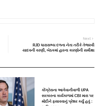
Next
Next
post:
RJD ધારાસભ્ય દળના નેતા તરીકે તેજસ્વી
યાદવની વરણી, બેઠકમાં હારના કારણોની સમીક્ષા
કોંગ્રેસના આગેવાનીવાળી UPA
સરકારના કાર્યકાળમાં CBI મારા પર
મોદીને ફસાવવાનું પ્રેશર કર્યું હતું :