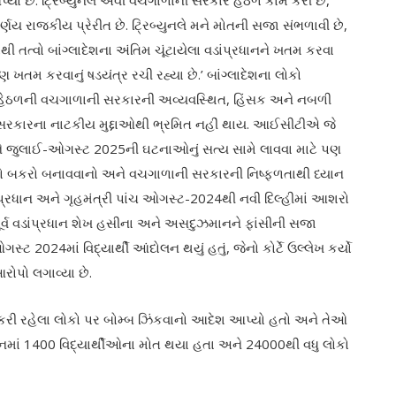
 આપ્યો છે. ટ્રિબ્યુનલ એવી વચગાળાની સરકાર હેઠળ કામ કરી છે,
ણય રાજકીય પ્રેરીત છે. ટ્રિબ્યુનલે મને મોતની સજા સંભળાવી છે,
થી તત્વો બાંગ્લાદેશના અંતિમ ચૂંટાયેલા વડાંપ્રધાનને ખતમ કરવા
 ખતમ કરવાનું ષડયંત્ર રચી રહ્યા છે.’ બાંગ્લાદેશના લોકો
હેઠળની વચગાળાની સરકારની અવ્યવસ્થિત, હિંસક અને નબળી
ોકો સરકારના નાટકીય મુદ્દાઓથી ભ્રમિત નહીં થાય. આઈસીટીએ જે
ને જુલાઈ-ઓગસ્ટ 2025ની ઘટનાઓનું સત્ય સામે લાવવા માટે પણ
િનો બકરો બનાવવાનો અને વચગાળાની સરકારની નિષ્ફળતાથી ધ્યાન
વડાંપ્રધાન અને ગૃહમંત્રી પાંચ ઓગસ્ટ-2024થી નવી દિલ્હીમાં આશરો
પૂર્વ વડાંપ્રધાન શેખ હસીના અને અસદુઝમાનને ફાંસીની સજા
્ટ 2024માં વિદ્યાર્થી આંદોલન થયું હતું, જેનો કોર્ટે ઉલ્લેખ કર્યો
ોપો લગાવ્યા છે.
ેખાવો કરી રહેલા લોકો પર બોમ્બ ઝિંકવાનો આદેશ આપ્યો હતો અને તેઓ
માં 1400 વિદ્યાર્થીઓના મોત થયા હતા અને 24000થી વધુ લોકો