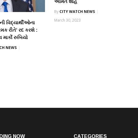
અમિત શાહ
By
CITY WATCH NEWS
March 30, 2023
ની વિદ્યાર્થીઓના
મક રીતે‘ રદ કરશે :
માર્કો રુબિયો
TCH NEWS
DING NOW
CATEGORIES