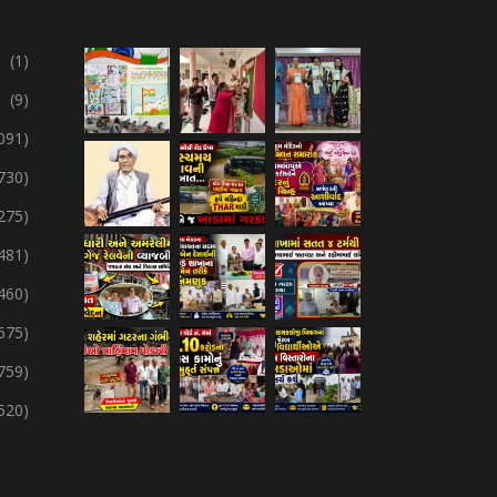
(1)
(9)
091)
730)
275)
,481)
,460)
675)
759)
,520)