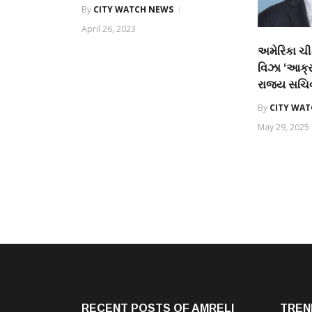
By
CITY WATCH NEWS
April 26, 2023
અમેરિકા ચી
વિઝા ‘આક્ર
રાજ્ય સચિવ 
By
CITY WA
May 29, 2025
RECENT POSTS OF AMRELI
TREN