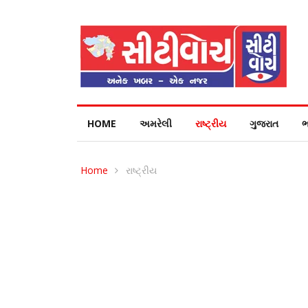
HOME
અમરેલી
રાષ્ટ્રીય
ગુજરાત
ભ
Home
રાષ્ટ્રીય