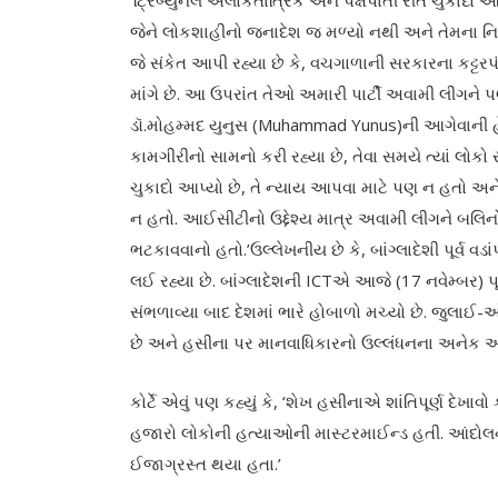
‘ટ્રિબ્યુનલે અલોકતાંત્રિક અને પક્ષપાતી રીતે ચુકાદો
જેને લોકશાહીનો જનાદેશ જ મળ્યો નથી અને તેમના નિર્
જે સંકેત આપી રહ્યા છે કે, વચગાળાની સરકારના કટ્ટરપં
માંગે છે. આ ઉપરાંત તેઓ અમારી પાર્ટી અવામી લીગને પણ
ડૉ.મોહમ્મદ યુનુસ (Muhammad Yunus)ની આગેવાની 
કામગીરીનો સામનો કરી રહ્યા છે, તેવા સમયે ત્યાં લ
ચુકાદો આપ્યો છે, તે ન્યાય આપવા માટે પણ ન હતો અ
ન હતો. આઈસીટીનો ઉદ્દેશ્ય માત્ર અવામી લીગને બલ
ભટકાવવાનો હતો.’ઉલ્લેખનીય છે કે, બાંગ્લાદેશી પૂર્વ 
લઈ રહ્યા છે. બાંગ્લાદેશની ICTએ આજે (17 નવેમ્બર) 
સંભળાવ્યા બાદ દેશમાં ભારે હોબાળો મચ્યો છે. જુલાઈ-ઓગસ
છે અને હસીના પર માનવાધિકારનો ઉલ્લંધનના અનેક આર
કોર્ટે એવું પણ કહ્યું કે, ‘શેખ હસીનાએ શાંતિપૂર્ણ દ
હજારો લોકોની હત્યાઓની માસ્ટરમાઈન્ડ હતી. આંદોલન
ઈજાગ્રસ્ત થયા હતા.’