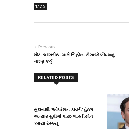
TAGS:
Post
Previous
Previous
post:
મોટા આગરીયા ગામે સિંહોના ટોળાએ ગૌવંશનું
navigation
મારણ કર્યું
RELATED POSTS
સુદાનથી ‘ઓપરેશન કાવેરી’ હેઠળ
અત્યાર સુધીમાં ૫૩૦ ભારતીયોને
કરાયા રેસ્ક્યૂ