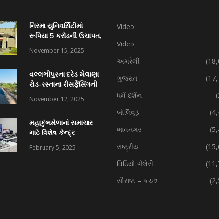
નિરમા યુનિવર્સિટીમાં
Video
રૂપિયા 5 કરોડની ઉચાપત,
Video
કર્મચારી સહિત 7 વિરુદ્ધ
November 15, 2025
ફરિયાદ
અમરેલી
(18,
વલ્લભીપુરના દરેડ મેલાણા
ગુજરાત
(17,
રોડ-રસ્તાના રીસર્ફેસિંગની
કામગીરી પ્રગતિમાં
ધર્મ દર્શન
(
November 12, 2025
બોલિવૂડ
(4
મહાકુંભમેળાનાં સમાચાર
ભાવનગર
(5
માટે વિશેષ કેન્દ્ર
રાષ્ટ્રીય
(15,
February 5, 2025
વિડિયો ગેલેરી
(11,
સૌરાષ્ટ – કચ્છ
(2