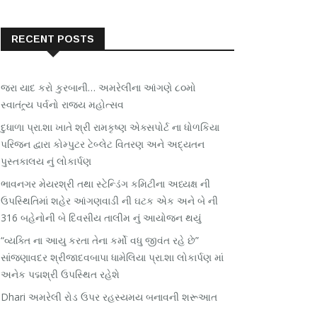
RECENT POSTS
જરા યાદ કરો કુરબાની… અમરેલીના આંગણે ૮૦મો
સ્વાતંત્ર્ય પર્વનો રાજ્ય મહોત્સવ
દુધાળા પ્રા.શા ખાતે શ્રી રામકૃષ્ણ એક્સપોર્ટ ના ધોળકિયા
પરિજન દ્વારા કોમ્પુટર ટેબ્લેટ વિતરણ અને અદ્યતન
પુસ્તકાલય નું લોકાર્પણ
ભાવનગર મેયરશ્રી તથા સ્ટેન્ડિંગ કમિટીના અધ્યક્ષ ની
ઉપસ્થિતિમાં શહેર આંગણવાડી ની ઘટક એક અને બે ની
316 બહેનોની બે દિવસીય તાલીમ નું આયોજન થયું
“વ્યક્તિ ના આયુ કરતા તેના કર્મો વધુ જીવંત રહે છે”
સાંજણાવદર શ્રીજાદવબાપા ધામેલિયા પ્રા.શા લોકાર્પણ માં
અનેક પદ્મશ્રી ઉપસ્થિત રહેશે
Dhari અમરેલી રોડ ઉપર રહસ્યમય બનાવની શરૂઆત