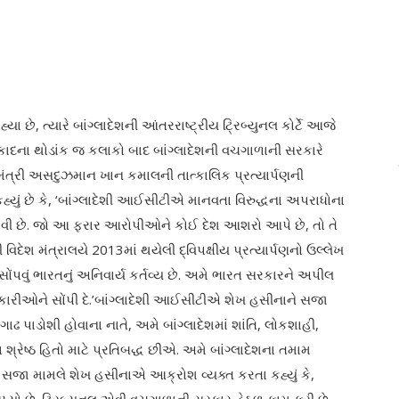
યા છે, ત્યારે બાંગ્લાદેશની આંતરરાષ્ટ્રીય ટ્રિબ્યુનલ કોર્ટે આજે
કાદના થોડાંક જ કલાકો બાદ બાંગ્લાદેશની વચગાળાની સરકારે
હમંત્રી અસદુઝમાન ખાન કમાલની તાત્કાલિક પ્રત્યાર્પણની
કહ્યું છે કે, ‘બાંગ્લાદેશી આઈસીટીએ માનવતા વિરુદ્ધના અપરાધોના
વી છે. જો આ ફરાર આરોપીઓને કોઈ દેશ આશરો આપે છે, તો તે
િદેશ મંત્રાલયે 2013માં થયેલી દ્વિપક્ષીય પ્રત્યાર્પણનો ઉલ્લેખ
ે સોંપવું ભારતનું અનિવાર્ય કર્તવ્ય છે. અમે ભારત સરકારને અપીલ
િકારીઓને સોંપી દે.’બાંગ્લાદેશી આઈસીટીએ શેખ હસીનાને સજા
ગાઢ પાડોશી હોવાના નાતે, અમે બાંગ્લાદેશમાં શાંતિ, લોકશાહી,
્રેષ્ઠ હિતો માટે પ્રતિબદ્ધ છીએ. અમે બાંગ્લાદેશના તમામ
ની સજા મામલે શેખ હસીનાએ આક્રોશ વ્યક્ત કરતા કહ્યું કે,