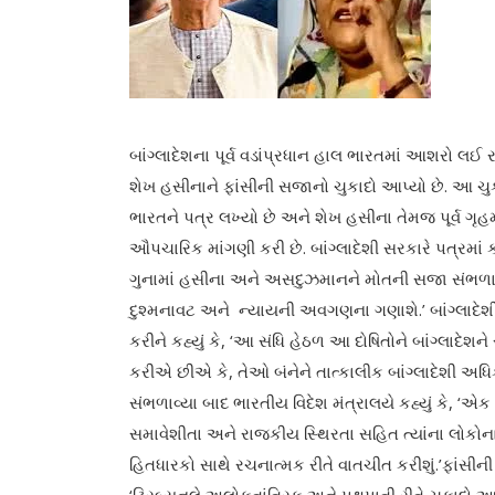
બાંગ્લાદેશના પૂર્વ વડાંપ્રધાન હાલ ભારતમાં આશરો લઈ રહ્
શેખ હસીનાને ફાંસીની સજાનો ચુકાદો આપ્યો છે. આ ચુ
ભારતને પત્ર લખ્યો છે અને શેખ હસીના તેમજ પૂર્વ ગૃ
ઔપચારિક માંગણી કરી છે. બાંગ્લાદેશી સરકારે પત્રમાં 
ગુનામાં હસીના અને અસદુઝમાનને મોતની સજા સંભળા
દુશ્મનાવટ અને ન્યાયની અવગણના ગણાશે.’ બાંગ્લાદેશી વ
કરીને કહ્યું કે, ‘આ સંધિ હેઠળ આ દોષિતોને બાંગ્લાદેશન
કરીએ છીએ કે, તેઓ બંનેને તાત્કાલીક બાંગ્લાદેશી અધ
સંભળાવ્યા બાદ ભારતીય વિદેશ મંત્રાલયે કહ્યું કે, ‘એક 
સમાવેશીતા અને રાજકીય સ્થિરતા સહિત ત્યાંના લોકોના શ
હિતધારકો સાથે રચનાત્મક રીતે વાતચીત કરીશું.’ફાંસી