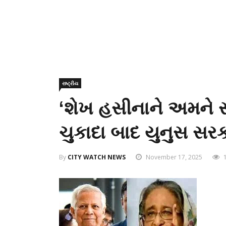
રાષ્ટ્રીય
‘શેખ હસીનાને અમને સો
ચુકાદા બાદ યુનુસ સર
By
CITY WATCH NEWS
November 17, 2025
1