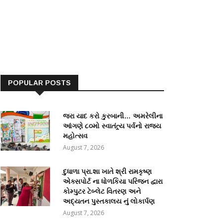
POPULAR POSTS
જરા યાદ કરો કુરબાની… અમરેલીના
આંગણે ૮૦મો સ્વાતંત્ર્ય પર્વનો રાજ્ય
મહોત્સવ
August 7, 2026
દુધાળા પ્રા.શા ખાતે શ્રી રામકૃષ્ણ
એક્સપોર્ટ ના ધોળકિયા પરિજન દ્વારા
કોમ્પુટર ટેબ્લેટ વિતરણ અને
અદ્યતન પુસ્તકાલય નું લોકાર્પણ
August 7, 2026