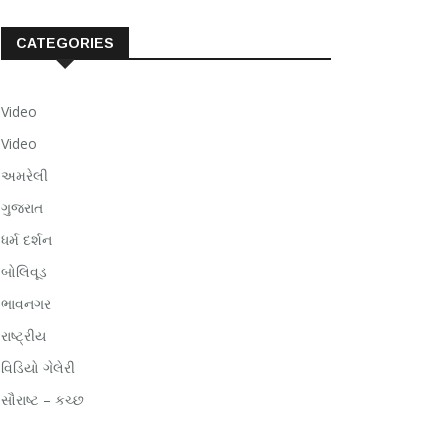
CATEGORIES
Video
Video
અમરેલી
ગુજરાત
ધર્મ દર્શન
બોલિવૂડ
ભાવનગર
રાષ્ટ્રીય
વિડિયો ગેલેરી
સૌરાષ્ટ – કચ્છ