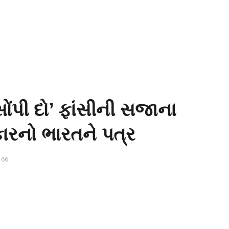
ંપી દો’ ફાંસીની સજાના
કારનો ભારતને પત્ર
66