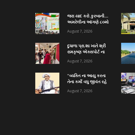
જરા યાદ કરો કુરબાની…
અમરેલીના આંગણે ૮૦મો
સ્વાતંત્ર્ય પર્વનો રાજ્ય
August 7, 2026
મહોત્સવ
દુધાળા પ્રા.શા ખાતે શ્રી
રામકૃષ્ણ એક્સપોર્ટ ના
ધોળકિયા પરિજન દ્વારા
August 7, 2026
કોમ્પુટર ટેબ્લેટ વિતરણ
અને અદ્યતન પુસ્તકાલય
“વ્યક્તિ ના આયુ કરતા
નું લોકાર્પણ
તેના કર્મો વધુ જીવંત રહે
છે” સાંજણાવદર
August 7, 2026
શ્રીજાદવબાપા ધામેલિયા
પ્રા.શા લોકાર્પણ માં અનેક
પદ્મશ્રી ઉપસ્થિત રહેશે