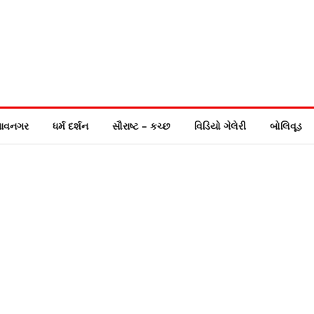
ાવનગર
ધર્મ દર્શન
સૌરાષ્ટ – કચ્છ
વિડિયો ગેલેરી
બોલિવૂડ