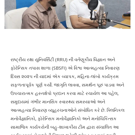
રાષ્ટ્રીય રક્ષા યુનિવર્સિટી (RRU) ની વર્તણૂકીય વિજ્ઞાન અને
ફોરેન્સિક તપાસ શાળા (SBSFI) એ વિશ્વ આત્મહત્યા નિવારણ
દિવસ ૨૦૨૫ ની યાદમાં એક વ્યાપક, મહિના-લાંબો કાર્યક્રમ
સફળતાપૂર્વક પૂર્ણ કર્યો. જાગૃતિ લાવવા, સમર્થન પૂરું પાડવા અને
ઉપચારાત્મક હસ્તક્ષેપો પ્રદાન કરવા માટે રચાયેલ આ પહેલ,
સમુદાયમાં ગંભીર માનસિક સ્વાસ્થ્ય સમસ્યાઓ અને
આત્મહત્યા નિવારણ વ્યૂહરચનાઓને સંબોધિત કરે છે. ક્લિનિકલ
મનોવૈજ્ઞાનિકો, ફોરેન્સિક મનોવૈજ્ઞાનિકો અને મનોચિકિત્સક
સામાજિક કાર્યકરોની બહુ-શાખાકીય ટીમ દ્વારા સંચાલિત આ