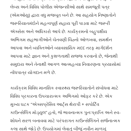
લેબ્સ અને વિવિધ પોલીસ એજન્સીઓ સાથે સમજૂતી પત્ર
(એમઓયુ) દ્વારા વધુ મજબૂત બને છે. આ સહયોગ નિષ્ણાતોને
જરૂરિયાતમંદોને મહત્વપૂર્ણ સહાય પૂરી પાડવા માટે જરૂરી
ઍક્સેસ અને અધિકારો આપે છે. કાર્યક્રમનો બહુપક્ષીય
અભિગમ સહભાગીઓને ચેતવણી ચિહ્નો ઓળખવા, સમર્થન
આપવા અને વ્યક્તિઓને વ્યાવસાયિક મદદ તરફ માર્ગદર્શન
આપવા માટે જ્ઞાન અને કુશળતાથી સજ્જ કરવાનો છે, જેનાથી
સમુદાય અને તેનાથી આગળ આત્મહત્યા નિવારણના પ્રયાસોમાં
નોંધપાત્ર યોગદાન મળે છે.
કાર્યક્રમ વિવિધ માનસિક સ્વાસ્થ્ય જરૂરિયાતોને સંબોધવા માટે
વિવિધ પ્રકારના ઉપચારાત્મક અભિગમો ઓફર કરે છે. એક
મુખ્ય ઘટક “એક્સપ્રેસિવ આર્ટ્સ થેરાપી + સપોર્ટિવ
કાઉન્સેલિંગ મોડ્યુલ” હતો, જે ભાવનાત્મક પુનઃપ્રાપ્તિ અને સ્વ-
શોધને સરળ બનાવવા માટે પરંપરાગત કાઉન્સેલિંગને સર્જનાત્મક
કલા સાથે જોડે છે. ઉપયોગમાં લેવાતું બીજું નવીન માળખું