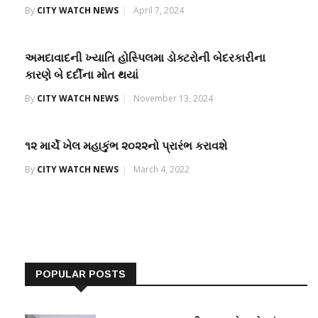
By
CITY WATCH NEWS
April 7, 2024
અમદાવાદની ખ્યાતિ હોસ્પિલમા ડોક્ટરોની બેદરકારીના
કારણે બે દર્દીના મોત થયાં
By
CITY WATCH NEWS
November 13, 2024
૧૨ માર્ચે ખેલ મહાકુંભ ૨૦૨૨નો પ્રારંભ કરાવશે
By
CITY WATCH NEWS
March 4, 2022
POPULAR POSTS