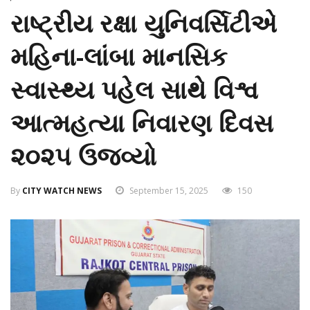
રાષ્ટ્રીય રક્ષા યુનિવર્સિટીએ
મહિના-લાંબા માનસિક
સ્વાસ્થ્ય પહેલ સાથે વિશ્વ
આત્મહત્યા નિવારણ દિવસ
૨૦૨૫ ઉજવ્યો
By
CITY WATCH NEWS
September 15, 2025
150