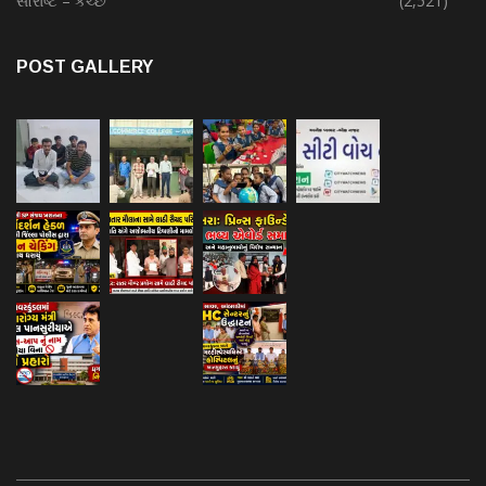
સૌરાષ્ટ – કચ્છ
(2,521)
POST GALLERY