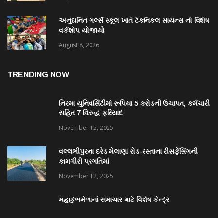
અનુદાનિત ગર્લ્સ સ્કૂલ ખાતે ટેકનિકલ સાયન્સ નો વિશેષ
વર્કશોપ યોજાયો
August 8, 2026
TRENDING NOW
નિરમા યુનિવર્સિટીમાં રૂપિયા 5 કરોડની ઉચાપત, કર્મચારી
સહિત 7 વિરુદ્ધ ફરિયાદ
November 15, 2025
વલ્લભીપુરના દરેડ મેલાણા રોડ-રસ્તાના રીસર્ફેસિંગની
કામગીરી પ્રગતિમાં
November 12, 2025
મહાકુંભમેળાનાં સમાચાર માટે વિશેષ કેન્દ્ર