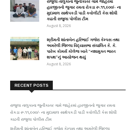
રાજુલા તાલુકાના જુનીકાતર ગામે જાહેરમાં
હારજીતનો જુગાર રમતા રોકડા રૂ.૧૧,૯૦૦/- ના
મુદામાલ સાથેપકડી પાડી કવોલીટી કેસ શોધી
કાઢતી રાજુલા પોલીસ ટીમ
August 8, 2026
શ્રીમતી શાંતાબેન હરિભાઈ ગજેરા કેમ્પસ તથા
અમરેલી જિલ્લા વિદ્યાસભા સંચાલિત કે. કે.
પારેખ કોમર્સ કોલેજ ખાતે “નશામુક્ત ભારત
શપથ”નું આયોજન થયું
August 8, 2026
RECENT POSTS
રાજુલા તાલુકાના જુનીકાતર ગામે જાહેરમાં હારજીતનો જુગાર રમતા
રોકડા રૂ.૧૧,૯૦૦/- ના મુદામાલ સાથેપકડી પાડી કવોલીટી કેસ શોધી
કાઢતી રાજુલા પોલીસ ટીમ
શ્રીમતી શાંતાબેન હરિભાઈ ગજેરા કેમ્પસ તથા અમરેલી જિલ્લા