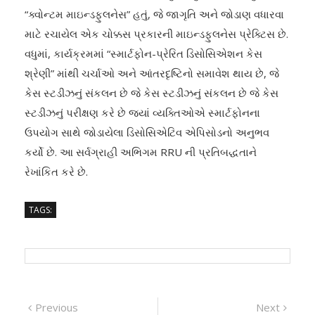
“ક્વોન્ટમ માઇન્ડફુલનેસ” હતું, જે જાગૃતિ અને જોડાણ વધારવા
માટે રચાયેલ એક ચોક્કસ પ્રકારની માઇન્ડફુલનેસ પ્રેક્ટિસ છે.
વધુમાં, કાર્યક્રમમાં “સ્માર્ટફોન-પ્રેરિત ડિસોસિએશન કેસ
શ્રેણી” માંથી ચર્ચાઓ અને આંતરદૃષ્ટિનો સમાવેશ થાય છે, જે
કેસ સ્ટડીઝનું સંકલન છે જે કેસ સ્ટડીઝનું સંકલન છે જે કેસ
સ્ટડીઝનું પરીક્ષણ કરે છે જ્યાં વ્યક્તિઓએ સ્માર્ટફોનના
ઉપયોગ સાથે જોડાયેલા ડિસોસિએટિવ એપિસોડનો અનુભવ
કર્યો છે. આ સર્વગ્રાહી અભિગમ RRU ની પ્રતિબદ્ધતાને
રેખાંકિત કરે છે.
TAGS:
Post
Previous
Next
Previous
Next