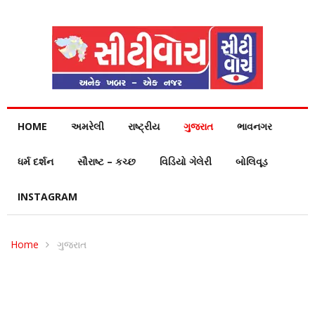
HOME
અમરેલી
રાષ્ટ્રીય
ગુજરાત
ભાવનગર
ધર્મ દર્શન
સૌરાષ્ટ – કચ્છ
વિડિયો ગેલેરી
બોલિવૂડ
INSTAGRAM
Home
ગુજરાત