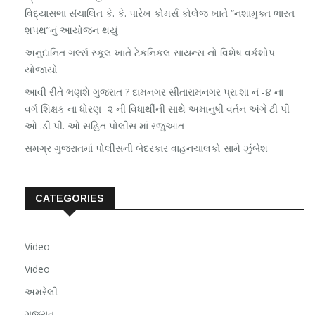
વિદ્યાસભા સંચાલિત કે. કે. પારેખ કોમર્સ કોલેજ ખાતે “નશામુક્ત ભારત
શપથ”નું આયોજન થયું
અનુદાનિત ગર્લ્સ સ્કૂલ ખાતે ટેકનિકલ સાયન્સ નો વિશેષ વર્કશોપ
યોજાયો
આવી રીતે ભણશે ગુજરાત ? દામનગર સીતારામનગર પ્રા.શા નં -૪ ના
વર્ગ શિક્ષક ના ધોરણ -૨ ની વિધાર્થીની સાથે અમાનુષી વર્તન અંગે ટી પી
ઓ .ડી પી. ઓ સહિત પોલીસ માં રજુઆત
સમગ્ર ગુજરાતમાં પોલીસની બેદરકાર વાહનચાલકો સામે ઝુંબેશ
CATEGORIES
Video
Video
અમરેલી
ગુજરાત