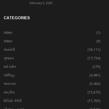
February 5, 2025
CATEGORIES
Video
(1)
Video
(9)
અમરેલી
(18,111)
ગુજરાત
(17,734)
ધર્મ દર્શન
(275)
બોલિવૂડ
(4,481)
ભાવનગર
(5,460)
રાષ્ટ્રીય
(15,675)
વિડિયો ગેલેરી
(11,765)