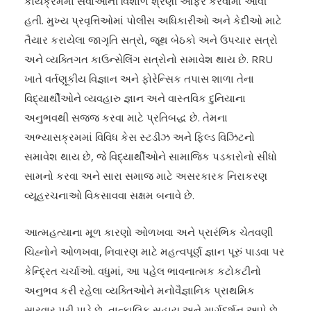
કાર્યક્રમમાં સેવાઓની વિશાળ શ્રેણી ઓફર કરવામાં આવી
હતી. મુખ્ય પ્રવૃત્તિઓમાં પોલીસ અધિકારીઓ અને કેદીઓ માટે
તૈયાર કરાયેલા જાગૃતિ સત્રો, જૂથ બેઠકો અને ઉપચાર સત્રો
અને વ્યક્તિગત કાઉન્સેલિંગ સત્રોનો સમાવેશ થાય છે. RRU
ખાતે વર્તણૂકીય વિજ્ઞાન અને ફોરેન્સિક તપાસ શાળા તેના
વિદ્યાર્થીઓને વ્યવહારુ જ્ઞાન અને વાસ્તવિક દુનિયાના
અનુભવથી સજ્જ કરવા માટે પ્રતિબદ્ધ છે. તેમના
અભ્યાસક્રમમાં વિવિધ કેસ સ્ટડીઝ અને ફિલ્ડ વિઝિટનો
સમાવેશ થાય છે, જે વિદ્યાર્થીઓને સામાજિક પડકારોનો સીધો
સામનો કરવા અને સારા સમાજ માટે અસરકારક નિરાકરણ
વ્યૂહરચનાઓ વિકસાવવા સક્ષમ બનાવે છે.
આત્મહત્યાના મૂળ કારણો ઓળખવા અને પ્રારંભિક ચેતવણી
ચિહ્નોને ઓળખવા, નિવારણ માટે મહત્વપૂર્ણ જ્ઞાન પૂરું પાડવા પર
કેન્દ્રિત ચર્ચાઓ. વધુમાં, આ પહેલ ભાવનાત્મક કટોકટીનો
અનુભવ કરી રહેલા વ્યક્તિઓને મનોવૈજ્ઞાનિક પ્રાથમિક
સારવાર પૂરી પાડે છે, તાત્કાલિક સહાય અને માર્ગદર્શન આપે છે.