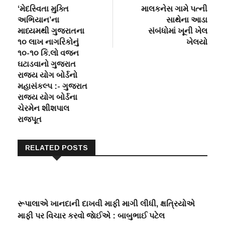
post:
post:
‘મેદસ્વિતા મુક્તિ
માલકનેસ ગામે પત્ની
navigation
અભિયાન’ના
સાથેના આડા
માધ્યમથી ગુજરાતના
સંબંધોમાં ખૂની ખેલ
૧૦ લાખ નાગરિકોનું
ખેલયો
૧૦-૧૦ કિ.લો વજન
ઘટાડવાનો ગુજરાત
રાજ્ય યોગ બોર્ડનો
મહાસંકલ્પ :- ગુજરાત
રાજ્ય યોગ બોર્ડના
ચેરમેન શીશપાલ
રાજપૂત
RELATED POSTS
રૂપાલાએ ખાનદાની દાખવી માફી માગી લીધી, ક્ષત્રિયોએ
માફી પર વિચાર કરવો જાેઈએ : બાબુભાઈ પટેલ