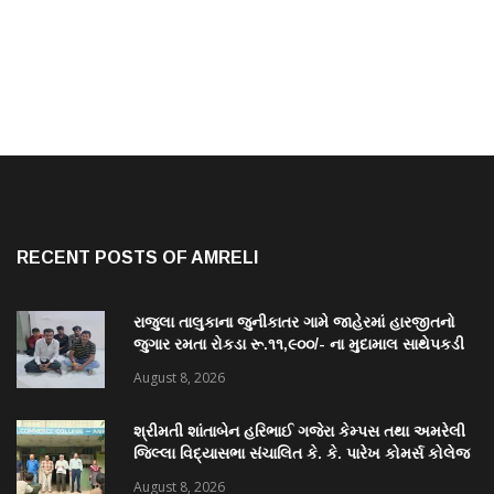
RECENT POSTS OF AMRELI
રાજુલા તાલુકાના જુનીકાતર ગામે જાહેરમાં હારજીતનો
જુગાર રમતા રોકડા રૂ.૧૧,૯૦૦/- ના મુદામાલ સાથેપકડી
પાડી કવોલીટી કેસ શોધી કાઢતી રાજુલા પોલીસ ટીમ
August 8, 2026
શ્રીમતી શાંતાબેન હરિભાઈ ગજેરા કેમ્પસ તથા અમરેલી
જિલ્લા વિદ્યાસભા સંચાલિત કે. કે. પારેખ કોમર્સ કોલેજ
ખાતે “નશામુક્ત ભારત શપથ”નું આયોજન થયું
August 8, 2026