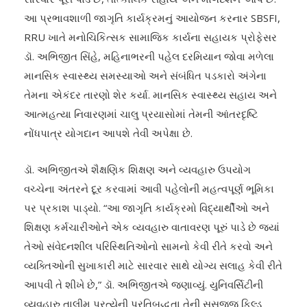
આ પ્રભાવશાળી જાગૃતિ કાર્યક્રમનું આયોજન કરનાર SBSFI,
RRU ખાતે મનોચિકિત્સક સામાજિક કાર્યના સહાયક પ્રોફેસર
ડૉ. અભિજીત સિંહે, મહિનાભરની પહેલ દરમિયાન જોવા મળેલા
માનસિક સ્વાસ્થ્ય સમસ્યાઓ અને સંબંધિત પડકારો અંગેના
તેમના એકંદર તારણો શેર કર્યા. માનસિક સ્વાસ્થ્ય સહાય અને
આત્મહત્યા નિવારણમાં ચાલુ પ્રયાસોમાં તેમની આંતરદૃષ્ટિ
નોંધપાત્ર યોગદાન આપશે તેવી અપેક્ષા છે.
ડૉ. અભિજીતએ શૈક્ષણિક શિક્ષણ અને વ્યવહારુ ઉપયોગ
વચ્ચેના અંતરને દૂર કરવામાં આવી પહેલોની મહત્વપૂર્ણ ભૂમિકા
પર પ્રકાશ પાડ્યો. “આ જાગૃતિ કાર્યક્રમો વિદ્યાર્થીઓ અને
શિક્ષણ કર્મચારીઓને એક વ્યવહારુ વાતાવરણ પૂરું પાડે છે જ્યાં
તેઓ સંવેદનશીલ પરિસ્થિતિઓનો સામનો કેવી રીતે કરવો અને
વ્યક્તિઓની સુખાકારી માટે સારવાર સાથે યોગ્ય સલાહ કેવી રીતે
આપવી તે શીખે છે,” ડૉ. અભિજીતએ જણાવ્યું. યુનિવર્સિટીની
વ્યવહારુ તાલીમ પ્રત્યેની પ્રતિબદ્ધતા તેની સુસજ્જ ફિલ્ડ