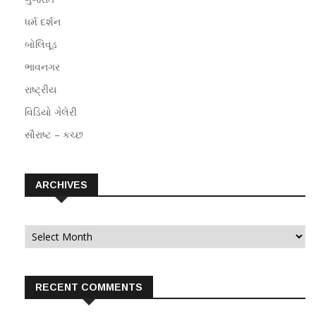
ધર્મ દર્શન
બોલિવૂડ
ભાવનગર
રાષ્ટ્રીય
વિડિયો ગેલેરી
સૌરાષ્ટ – કચ્છ
ARCHIVES
Archives
RECENT COMMENTS