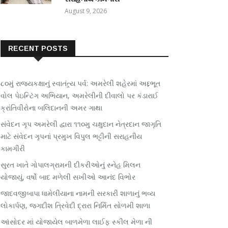
August 9, 2026
RECENT POSTS
૮૦મું રાજ્યકક્ષાનું સ્વાતંત્ર્ય પર્વ: અમરેલી શહેરમાં અદ્દભૂત
વોલ પેઇન્ટિંગ અભિયાન, અમરેલીની દીવાલો પર કંડારાઈ
ક્રાંતિવીરોના બલિદાનની અમર ગાથા
સંવેદન ગૃપ અમરેલી દ્વારા ૧૧૦મુ ચક્ષુદાન નેત્રદાન જાગૃતિ
માટે સંવેદન ગૃપનાં પ્રમુખ વિપુલ ભટ્ટીની સરાહનીય
કામગીરી
સુરત ખાતે ગોપાલગ્રામની દીકરીઓનું સ્નેહ મિલન
યોજાયું, વર્ષો બાદ મળેલી સખીઓ આનંદ વિભોર
જાદવજીબાપા ધામેલીયાના નામની સરકારી શાળાનું ભવ્ય
લોકાર્પણ, જગદીશ ત્રિવેદી દ્રારા નિર્મિત સોળમી શાળા
આંસોદર માં યોજાયેલ બાળમેળા લાઈફ સ્કીલ મેળા ની