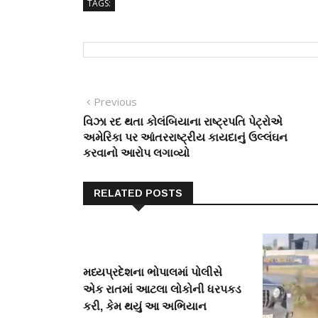
TAGS:
Post
Previous
Previous
post:
વિઝા રદ થતા કોલંબિયાના રાષ્ટ્રપતિ પેટ્રોએ
navigation
અમેરિકા પર આંતરરાષ્ટ્રીય કાયદાનું ઉલ્લંઘન
કરવાનો આરોપ લગાવ્યો
RELATED POSTS
મધ્યપ્રદેશના ભોપાલમાં પોલીસે
એક રાતમાં આટલા લોકોની ધરપકડ
કરી, કેમ થયું આ અભિયાન