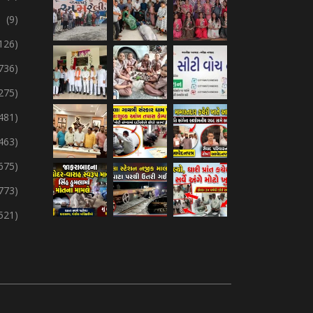
(9)
126)
736)
275)
,481)
,463)
675)
773)
,521)