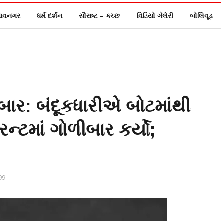
ાવનગર
ધર્મ દર્શન
સૌરાષ્ટ – કચ્છ
વિડિયો ગેલેરી
બોલિવૂડ
ીબાર: બંદૂકધારીએ બોટમાંથી
ન્ટમાં ગોળીબાર કર્યો;
99