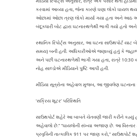
મીડિયા રિપોર્ટ્સ અનુસાર, રાત્રે એક પસાર થતી હોડીમા
કરવામાં આવ્યા હતા, જેના કારણે ઘણા લોકો ઘાયલ થય
ઓછામાં ઓછા ત્રણ લોકો માર્યા ગયા હતા અને આઠ અન્
બંદૂકધારી બોટ દ્વારા ઘટનાસ્થળેથી ભાગી ગયો હતો અન
સ્થાનિક રિપોર્ટ્સ અનુસાર, આ ઘટના સાઉથપોર્ટ યાટ બે
સમય) બની હતી. અધિકારીઓએ જણાવ્યું હતું કે જહાજ રે
અને પછી ઘટનાસ્થળેથી ભાગી ગયા હતા, રાત્રે 10:30 વા
નોહ સાલ્ડોએ મીડિયાને પુષ્ટિ આપી હતી.
મીડિયા સૂત્રોના અહેવાલ મુજબ, આ જીવલેણ ઘટનાના સ
‘સક્રિય શૂટર’ પરિસ્થિતિ
સાઉથપોર્ટ શહેરે આ બાબતે ચેતવણી જારી કરીને કહ્યું 
અહેવાલો છે.” “ઘાયલોની સંખ્યા અજાણ છે. આ વિસ્તાર 
પ્રવૃત્તિની તાત્કાલિક 911 પર જાણ કરો,” સાઉથપોર્ટ શહેર