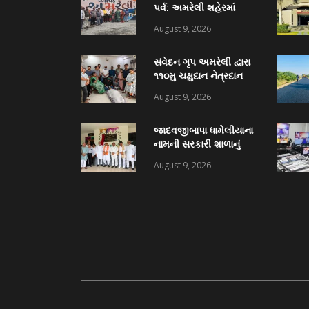
પર્વ: અમરેલી શહેરમાં
અદ્દભૂત વોલ પેઇન્ટિંગ
August 9, 2026
અભિયાન, અમરેલીની
દીવાલો પર કંડારાઈ
સંવેદન ગૃપ અમરેલી દ્વારા
ક્રાંતિવીરોના બલિદાનની
૧૧૦મુ ચક્ષુદાન નેત્રદાન
અમર ગાથા
જાગૃતિ માટે સંવેદન ગૃપનાં
August 9, 2026
પ્રમુખ વિપુલ ભટ્ટીની
સરાહનીય કામગીરી
જાદવજીબાપા ધામેલીયાના
નામની સરકારી શાળાનું
ભવ્ય લોકાર્પણ, જગદીશ
August 9, 2026
ત્રિવેદી દ્રારા નિર્મિત
સોળમી શાળા