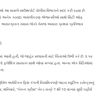
 તેઓ આ મામલે સાઉથપોર્ટ પોલીસ વિભાગને મદદ કરી રહ્યા છે.
્ટીમાં અનેક કાયદા અમલીકરણ એજન્સીઓ સાથે સિટી ઓફ
ીને અસરગ્રસ્ત તમામ લોકો તેમજ અમારા પ્રથમ પ્રતિભાવ
ી
ાં આવી હતી, જે જાહેર સલામતી માટે ચિંતાઓ ઉભી કરે છે. X પર
નો ફ્લેશિંગ સાયરન સાથે જોવા મળ્યા હતા. અન્ય એક વિડિઓમાં
તા.
્ણવેલ અમેરિકન ફિશ કંપની નિયમિતપણે લાઇવ મ્યુઝિક ઇવેન્ટ્સનું
નિવારે, “બેકન ગ્રીસ” બેન્ડ રાત્રે 7 થી 10 વાગ્યા સુધી પર્ફોર્મ