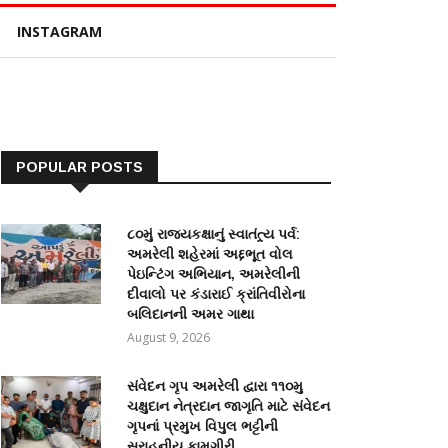
INSTAGRAM
POPULAR POSTS
૮૦મું રાજ્યકક્ષાનું સ્વાતંત્ર્ય પર્વ:
અમરેલી શહેરમાં અદ્દભૂત વોલ
પેઇન્ટિંગ અભિયાન, અમરેલીની
દીવાલો પર કંડારાઈ ક્રાંતિવીરોના
બલિદાનની અમર ગાથા
August 9, 2026
સંવેદન ગૃપ અમરેલી દ્વારા ૧૧૦મુ
ચક્ષુદાન નેત્રદાન જાગૃતિ માટે સંવેદન
ગૃપનાં પ્રમુખ વિપુલ ભટ્ટીની
સરાહનીય કામગીરી