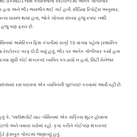
ંથી ડોકસાઇડ નોર્થ કેરોલિનાના રેસ્ટોરન્ટમાં અનેક ગોળીબાર
ા હતા અને ભીડ ભયભીત થઈ ગઈ હતી. મીડિયા રિપોર્ટ્સ અનુસાર,
ય ઘાયલ થયા હતા, જોકે ચોક્કસ સંખ્યા હજુ સ્પષ્ટ નથી.
ે હજુ પણ ફરાર છે.
સિનમાં અમેરિકન ફિશ કંપનીમાં રાત્રે 10 વાગ્યા પહેલા (સ્થાનિક
સ્ટોરન્ટ તરફ દોડી ગયું હતું, ભીડ પર અનેક ગોળીબાર કર્યા હતા
ગ્યા સુધી કોઈ શંકાસ્પદ વ્યક્તિ પકડાયો ન હતો, સિટી મેનેજર
ંબંધમાં રસ ધરાવતા એક વ્યક્તિની પૂછપરછ કરવામાં આવી રહી છે.
હતું કે, “સાઉથપોર્ટ યાટ બેસિનમાં એક સક્રિય શૂટર હોવાના
ટાળો અને તમારા ઘરોમાં રહો. કૃપા કરીને કોઈપણ શંકાસ્પદ
ે ફેસબુક પોસ્ટમાં જણાવ્યું હતું.