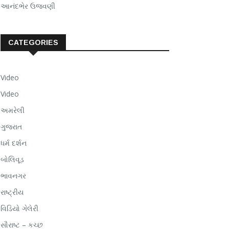
આનંદભેર ઉજવણી
CATEGORIES
Video
Video
અમરેલી
ગુજરાત
ધર્મ દર્શન
બોલિવૂડ
ભાવનગર
રાષ્ટ્રીય
વિડિયો ગેલેરી
સૌરાષ્ટ – કચ્છ