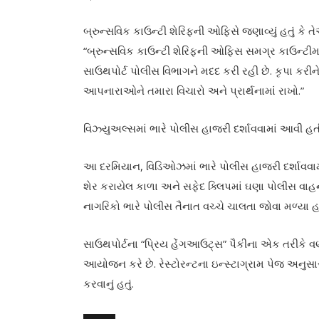
બ્રુન્સવિક કાઉન્ટી શેરિફની ઓફિસે જણાવ્યું હતું કે
“બ્રુન્સવિક કાઉન્ટી શેરિફની ઓફિસ સમગ્ર કાઉન
સાઉથપોર્ટ પોલીસ વિભાગને મદદ કરી રહી છે. કૃપા કર
આપનારાઓને તમારા વિચારો અને પ્રાર્થનામાં રાખો.”
વિઝ્યુઅલ્સમાં ભારે પોલીસ હાજરી દર્શાવવામાં આવી હત
આ દરમિયાન, વિડિઓઝમાં ભારે પોલીસ હાજરી દર્શાવવામ
શેર કરાયેલ કાળા અને સફેદ ક્લિપમાં ઘણા પોલીસ વાહ
નાગરિકો ભારે પોલીસ તૈનાત વચ્ચે ચાલતા જોવા મળ્યા હ
સાઉથપોર્ટના “પ્રિય હેંગઆઉટ્સ” પૈકીના એક તરીકે વર
આયોજન કરે છે. રેસ્ટોરન્ટના ઇન્સ્ટાગ્રામ પેજ અનુસાર, શ
કરવાનું હતું.