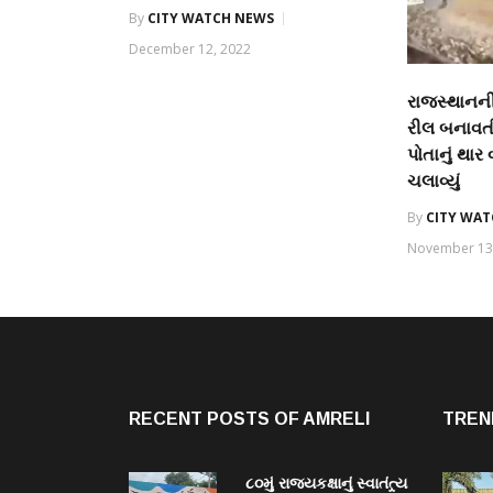
By
CITY WATCH NEWS
December 12, 2022
રાજસ્થાનની
રીલ બનાવત
પોતાનું થાર 
ચલાવ્યું
By
CITY WA
November 13
RECENT POSTS OF AMRELI
TREN
૮૦મું રાજ્યકક્ષાનું સ્વાતંત્ર્ય