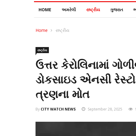
HOME
અમરેલી
રાષ્ટ્રીય
ગુજરાત
ભ
Home
રાષ્ટ્રીય
રાષ્ટ્રીય
ઉત્તર કેરોલિનામાં ગોળ
ડોકસાઇડ એનસી રેસ્ટોર
ત્રણના મોત
By
CITY WATCH NEWS
September 28, 2025