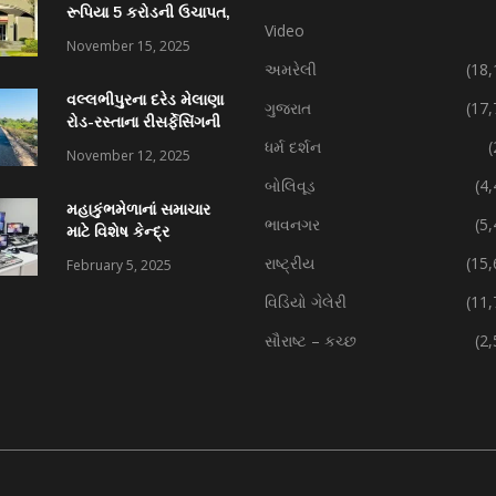
રૂપિયા 5 કરોડની ઉચાપત,
Video
કર્મચારી સહિત 7 વિરુદ્ધ
November 15, 2025
ફરિયાદ
અમરેલી
(18,
વલ્લભીપુરના દરેડ મેલાણા
ગુજરાત
(17,
રોડ-રસ્તાના રીસર્ફેસિંગની
કામગીરી પ્રગતિમાં
ધર્મ દર્શન
(
November 12, 2025
બોલિવૂડ
(4
મહાકુંભમેળાનાં સમાચાર
ભાવનગર
(5
માટે વિશેષ કેન્દ્ર
રાષ્ટ્રીય
(15,
February 5, 2025
વિડિયો ગેલેરી
(11,
સૌરાષ્ટ – કચ્છ
(2