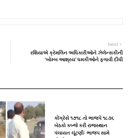
Next
Next
post:
રશિયાએ ક્રેમલિન અધિકારીઓને ઝેલેન્સકીની
‘બોમ્બ આશ્રય’ ધમકીઓને ફગાવી દીધી
કોંગ્રેસે ૧૭૧૮ તો ભાજપે ૧૮૩૬
બેઠકો કબ્જે કરી રાજસ્થાન
પંચાયત ચૂંટણીઃ ભાજપ સામે