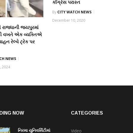
કોંગ્રેસ પરાસ્ત
By
CITY WATCH NEWS
December 10, 2020
 રાજધાની જયપુરમાં
ી વખતે એક વ્યક્તિએ
વાહન રેલ્વે ટ્રેક પર
TCH NEWS
, 2024
DING NOW
CATEGORIES
નિરમા યુનિવર્સિટીમાં
Video