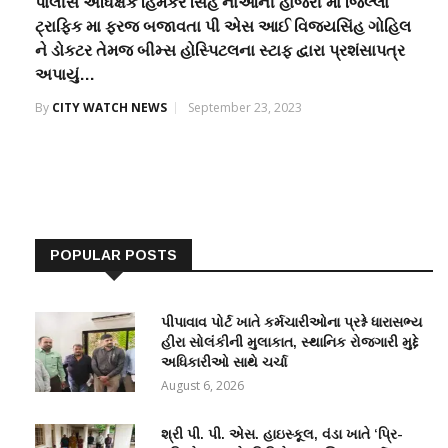
પોલીસ અધિક્ષક હિમકર સિંહ નાઓની હાજરી માં જિલ્લા
ટ્રાફિક મા ફરજ બજાવતા પી એસ આઈ વિજયસિંહ ગોહિલ
ને ડોકટર તેમજ બીમ્સ હોસ્પિટલના સ્ટાફ દ્વારા પ્રશંસાપત્ર
અપાયું…
By
CITY WATCH NEWS
September 23, 2023
POPULAR POSTS
પીપાવાવ પોર્ટ ખાતે કર્મચારીઓના પ્રશ્ને ધારાસભ્ય
હીરા સોલંકીની મુલાકાત, સ્થાનિક રોજગારી મુદ્દે
અધિકારીઓ સાથે ચર્ચા
August 6, 2026
શ્રી પી. પી. એસ. હાઇસ્કૂલ, વંડા ખાતે ‘પ્રિ-