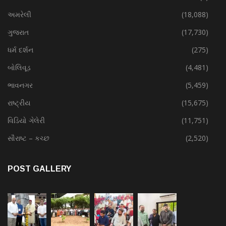
અમરેલી
(18,088)
ગુજરાત
(17,730)
ધર્મ દર્શન
(275)
બોલિવૂડ
(4,481)
ભાવનગર
(5,459)
રાષ્ટ્રીય
(15,675)
વિડિયો ગેલેરી
(11,751)
સૌરાષ્ટ – કચ્છ
(2,520)
POST GALLERY