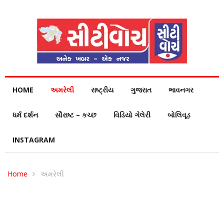
HOME
અમરેલી
રાષ્ટ્રીય
ગુજરાત
ભાવનગર
ધર્મ દર્શન
સૌરાષ્ટ – કચ્છ
વિડિયો ગેલેરી
બોલિવૂડ
INSTAGRAM
Home
અમરેલી