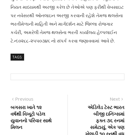
નિયત માધ્યમથી અરજી કરેલ છે તેઓએ પણ ફરીથી વેબસાઇટ
પર નવેસરથી ઓનલાઇન અરજી કરવાની રહેશે તેમજ થલસેના
ભરતીમેળાની માહિતી અને માર્ગદર્શન માટે જિલ્લા રોજગાર
કચેરી, અમરેલી તેમજ થલસેના ભરતી કાર્યાલય હેલ્પલાઈન
ટે.નં.૦૨૮૮-૨૫૫૦૩૪૬ નો સંપર્ક કરવા જણાવવામાં આવે છે.
TAGS:
Post
Previous
Next
Previous
Next
post:
post:
બગસરા ખાતે ૧૨
એડિલેડ ટેસ્ટ ભારત
navigation
વર્ષથી વિખૂટો પડેલ
બીજી ઇનિંગ્સમાં
યુવાનનો પરિવાર સાથે
ફક્ત ૩૬ રનમાં
મિલન
સમેટાયું, એક પણ
ખેલાડી ૧૦ રનથી વધુ