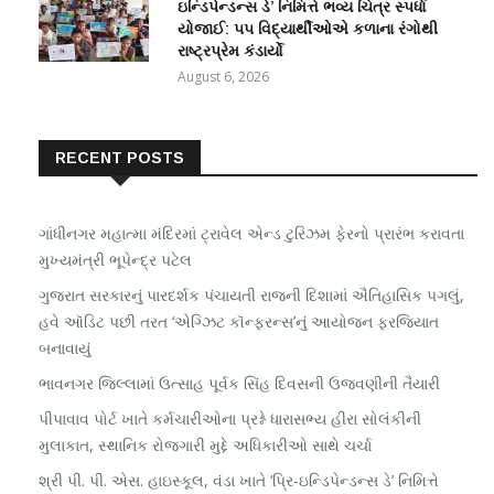
ઇન્ડિપેન્ડન્સ ડે’ નિમિત્તે ભવ્ય ચિત્ર સ્પર્ધા
યોજાઈ: ૫૫ વિદ્યાર્થીઓએ કળાના રંગોથી
રાષ્ટ્રપ્રેમ કંડાર્યો
August 6, 2026
RECENT POSTS
ગાંધીનગર મહાત્મા મંદિરમાં ટ્રાવેલ એન્ડ ટુરિઝમ ફેરનો પ્રારંભ કરાવતા
મુખ્યમંત્રી ભૂપેન્દ્ર પટેલ
ગુજરાત સરકારનું પારદર્શક પંચાયતી રાજની દિશામાં ઐતિહાસિક પગલું,
હવે ઑડિટ પછી તરત ‘એગ્ઝિટ કૉન્ફરન્સ’નું આયોજન ફરજિયાત
બનાવાયું
ભાવનગર જિલ્લામાં ઉત્સાહ પૂર્વક સિંહ દિવસની ઉજવણીની તૈયારી
પીપાવાવ પોર્ટ ખાતે કર્મચારીઓના પ્રશ્ને ધારાસભ્ય હીરા સોલંકીની
મુલાકાત, સ્થાનિક રોજગારી મુદ્દે અધિકારીઓ સાથે ચર્ચા
શ્રી પી. પી. એસ. હાઇસ્કૂલ, વંડા ખાતે ‘પ્રિ-ઇન્ડિપેન્ડન્સ ડે’ નિમિત્તે