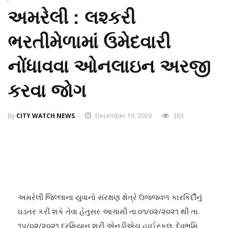
અમરેલી : લશ્કરી
ભરતીમેળામાં ઉમેદવારી
નોંધાવવા ઓનલાઇન અરજી
કરવા જોગ
By
CITY WATCH NEWS
December 19, 2020
383
અમરેલી જિલ્લાના યુવાનો સંરક્ષણ ક્ષેત્રે ઉજ્જવળ કારકિર્દીનું
ઘડતર કરી શકે તેવા હેતુસર આગામી તા.૦૧/૦૨/૨૦૨૧ થી તા.
૧૫/૦૨/૨૦૨૧ દરમિયાન શ્રી એનડીએચ હાઈસ્કૂલ, દેવભૂમિ