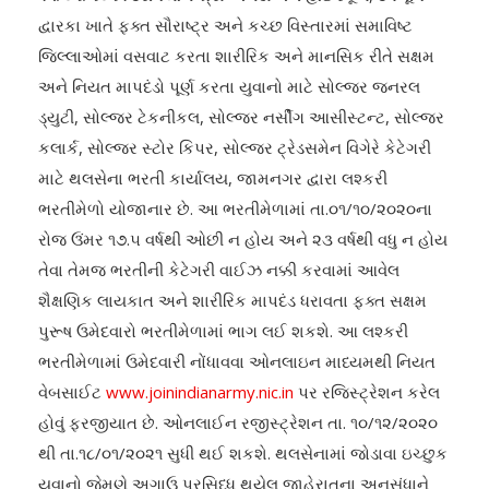
દ્વારકા ખાતે ફક્ત સૌરાષ્ટ્ર અને કચ્છ વિસ્તારમાં સમાવિષ્ટ
જિલ્લાઓમાં વસવાટ કરતા શારીરિક અને માનસિક રીતે સક્ષમ
અને નિયત માપદંડો પૂર્ણ કરતા યુવાનો માટે સોલ્જર જનરલ
ડ્યુટી, સોલ્જર ટેકનીકલ, સોલ્જર નર્સીગ આસીસ્ટન્ટ, સોલ્જર
કલાર્ક, સોલ્જર સ્ટોર કિપર, સોલ્જર ટ્રેડસમેન વિગેરે કેટેગરી
માટે થલસેના ભરતી કાર્યાલય, જામનગર દ્વારા લશ્કરી
ભરતીમેળો યોજાનાર છે. આ ભરતીમેળામાં તા.૦૧/૧૦/૨૦૨૦ના
રોજ ઉંમર ૧૭.૫ વર્ષથી ઓછી ન હોય અને ૨૩ વર્ષથી વધુ ન હોય
તેવા તેમજ ભરતીની કેટેગરી વાઈઝ નક્કી કરવામાં આવેલ
શૈક્ષણિક લાયકાત અને શારીરિક માપદંડ ધરાવતા ફક્ત સક્ષમ
પુરૂષ ઉમેદવારો ભરતીમેળામાં ભાગ લઈ શકશે. આ લશ્કરી
ભરતીમેળામાં ઉમેદવારી નોંધાવવા ઓનલાઇન માધ્યમથી નિયત
વેબસાઈટ
www.joinindianarmy.nic.in
પર રજિસ્ટ્રેશન કરેલ
હોવું ફરજીયાત છે. ઓનલાઈન રજીસ્ટ્રેશન તા. ૧૦/૧૨/૨૦૨૦
થી તા.૧૮/૦૧/૨૦૨૧ સુધી થઈ શકશે. થલસેનામાં જોડાવા ઇચ્છુક
યુવાનો જેમણે અગાઉ પ્રસિધ્ધ થયેલ જાહેરાતના અનુસંધાને