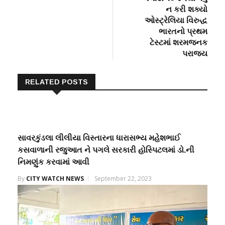
ન કરી શક્યો
ઓસ્ટ્રેલિયા વિરુદ્ધ
ભારતનો પ્રથમ
ટેસ્ટમાં શરમજનક
પરાજય
RELATED POSTS
સાવરકુંડલા લીલીયા વિસ્તારના ધારાસભ્ય મહેશભાઈ
કસવાળાની રજુઆત ને પગલે સરકારી હોસ્પિટલમાં ડો.ની
નિમણુંક કરવામાં આવી
By
CITY WATCH NEWS
September 22, 2023