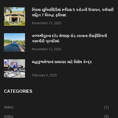
નિરમા યુનિવર્સિટીમાં રૂપિયા 5 કરોડની ઉચાપત, કર્મચારી
સહિત 7 વિરુદ્ધ ફરિયાદ
November 15, 2025
વલ્લભીપુરના દરેડ મેલાણા રોડ-રસ્તાના રીસર્ફેસિંગની
કામગીરી પ્રગતિમાં
November 12, 2025
મહાકુંભમેળાનાં સમાચાર માટે વિશેષ કેન્દ્ર
February 5, 2025
CATEGORIES
Video
(1)
Video
(9)