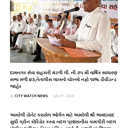
દામનગર સેવા સહકારી મંડળી લી. ની ૭૫ મી વાર્ષિક સાધારણ
સભા મળી ૪૩,તેતાલીસ લાખનો ચોખ્ખો નફો ૧૨% ડીવીડન્ડ
જાહેર
By
CITY WATCH NEWS
July 31, 2026
અમરેલી ડોનેટ કરાયેલ ઓર્ગન માટે અમરેલી થી અમદાવાદ
સુધી ગ્રીન કોરિડોર કરવા બદલ પ્રશંસનીય કામગીરી બદલ