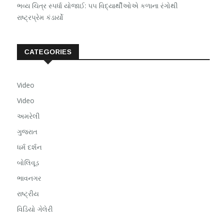
ભવ્ય ચિત્ર સ્પર્ધા યોજાઈ: ૫૫ વિદ્યાર્થીઓએ કળાના રંગોથી
રાષ્ટ્રપ્રેમ કંડાર્યો
CATEGORIES
Video
Video
અમરેલી
ગુજરાત
ધર્મ દર્શન
બોલિવૂડ
ભાવનગર
રાષ્ટ્રીય
વિડિયો ગેલેરી