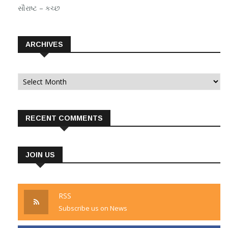
સૌરાષ્ટ – કચ્છ
ARCHIVES
Archives
RECENT COMMENTS
JOIN US
RSS
Subscribe us on News