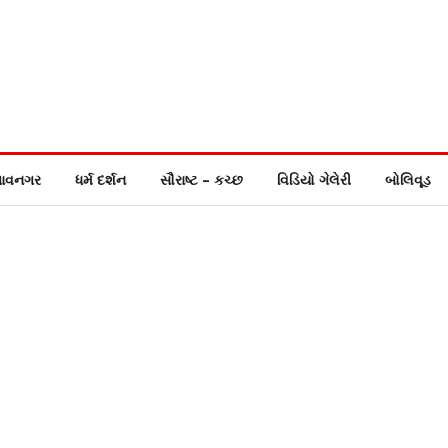
ાવનગર
ધર્મ દર્શન
સૌરાષ્ટ – કચ્છ
વિડિયો ગેલેરી
બોલિવૂડ