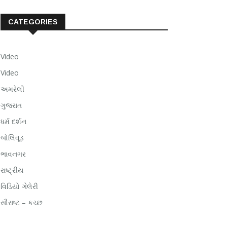
CATEGORIES
Video
Video
અમરેલી
ગુજરાત
ધર્મ દર્શન
બોલિવૂડ
ભાવનગર
રાષ્ટ્રીય
વિડિયો ગેલેરી
સૌરાષ્ટ – કચ્છ