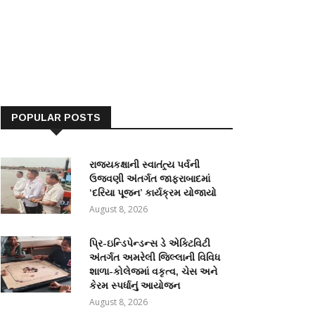
POPULAR POSTS
રાજ્યકક્ષાની સ્વાતંત્ર્ય પર્વની
ઉજવણી અંતર્ગત જાફરાબાદમાં
‘દરિયા પૂજન’ કાર્યક્રમ યોજાયો
August 8, 2026
પ્રિ-ઇન્ડિપેન્ડન્સ ડે એક્ટિવિટી
અંતર્ગત અમરેલી જિલ્લાની વિવિધ
શાળા-કોલેજમાં વકૃત્વ, ચેસ અને
કેરમ સ્પર્ધાનું આયોજન
August 8, 2026