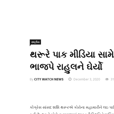
રાષ્ટ્રીય
થરૂરે પાક મીડિયા સામ
ભાજપે રાહુલને ઘેર્યો
By
CITY WATCH NEWS
December 3, 2020
31
કોંગ્રેસ સાંસદ શશિ થરૂરએ કોરોના મહામારીને લઇ પાક