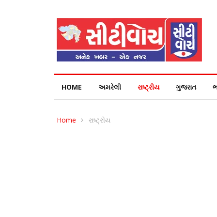
HOME
અમરેલી
રાષ્ટ્રીય
ગુજરાત
ભ
Home
રાષ્ટ્રીય