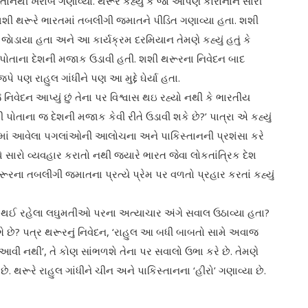
િસ્તાનથી ખરાબ ગણાવ્યા. થરૂરે કહ્યું કે જાે આપણે કોરોનાને સારી
 શશી થરૂરે ભારતમાં તબલીગી જમાતને પીડિત ગણાવ્યા હતા. શશી
ાેડાયા હતા અને આ કાર્યક્રમ દરમિયાન તેમણે કહ્યું હતું કે
ે પોતાના દેશની મજાક ઉડાવી હતી. શશી થરૂરના નિવેદન બાદ
ે પણ રાહુલ ગાંધીને પણ આ મુદ્દે ઘેર્યા હતા.
ે નિવેદન આપ્યું છું તેના પર વિશ્વાસ થઇ રહ્યો નથી કે ભારતીય
થી પોતાના જ દેશની મજાક કેવી રીતે ઉડાવી શકે છે?’ પાત્રા એ કહ્યું
વામાં આવેલા પગલાંઓની આલોચના અને પાકિસ્તાનની પ્રશંસા કરે
ાથે સારો વ્યવહાર કરાતો નથી જ્યારે ભારત જેવા લોકતાંત્રિક દેશ
રૂરના તબલીગી જમાતના પ્રત્યે પ્રેમ પર વળતો પ્રહાર કરતાં કહ્યું
ાં થઈ રહેલા લઘુમતીઓ પરના અત્યાચાર અંગે સવાલ ઉઠાવ્યા હતા?
માંગે છે? પત્ર થરૂરનું નિવેદન, ‘રાહુલ આ બધી બાબતો સામે અવાજ
ં આવી નથી’, તે કોણ સાંભળશે તેના પર સવાલો ઉભા કરે છે. તેમણે
ે. થરૂરે રાહુલ ગાંધીને ચીન અને પાકિસ્તાનના ‘હીરો’ ગણાવ્યા છે.