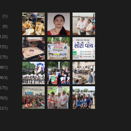
(1)
(9)
120)
735)
275)
,481)
,463)
675)
765)
,521)