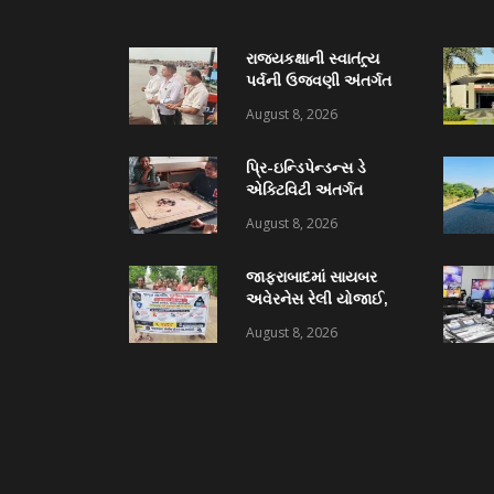
રાજ્યકક્ષાની સ્વાતંત્ર્ય
પર્વની ઉજવણી અંતર્ગત
જાફરાબાદમાં ‘દરિયા
August 8, 2026
પૂજન’ કાર્યક્રમ યોજાયો
પ્રિ-ઇન્ડિપેન્ડન્સ ડે
એક્ટિવિટી અંતર્ગત
અમરેલી જિલ્લાની વિવિધ
August 8, 2026
શાળા-કોલેજમાં
વકૃત્વ, ચેસ અને કેરમ
જાફરાબાદમાં સાયબર
સ્પર્ધાનું આયોજન
અવેરનેસ રેલી યોજાઈ,
NSS અને જાફરાબાદ
August 8, 2026
ટાઉન પોલીસના સંયુક્ત
ઉપક્રમે યોજાયેલી રેલીમાં
૩૮ વિદ્યાર્થીઓ જોડાયા