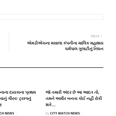
Next
Next
post:
એમડીએચના મસાલા કંપનીના માલિક મહાશય
ધર્મપાલ ગુલાટીનું નિધન
વિનાના દાયકાના પ્રથમ
જો તમારી અંદર છે આ આદત તો,
વાનું ગૌરવઃ ટ્રમ્પનું
તમને અમીર બનતા કોઈ નહીં રોકી
ણ
શકે…
TCH NEWS
By
CITY WATCH NEWS