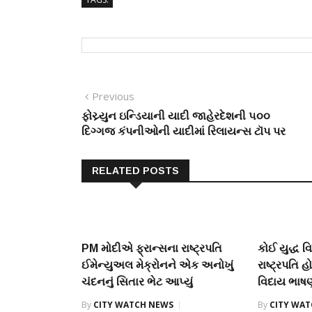
Post
Previous
Previous
post:
ફોચ્ર્યુન ઇન્ડિયાની યાદી જાહેરદેશની ૫૦૦
navigation
દિગ્ગજ કંપનીઓની યાદીમાં રિલાયન્સ ટૉપ પર
RELATED POSTS
PM મોદીએ ફ્રાન્સના રાષ્ટ્રપતિ
કોઈ યુદ્ધ 
ઈમેન્યુઅલ મેક્રોનને એક અનોખું
રાષ્ટ્રપતિ હો
ચંદનનું સિતાર ભેટ આપ્યું
વિદાય ભાષ
By
CITY WATCH NEWS
By
CITY WA