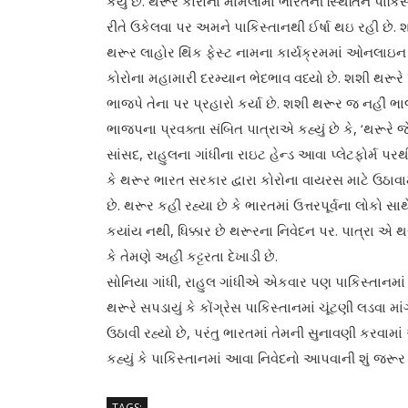
કર્યું છે. થરૂરે કોરોના મામલામાં ભારતની સ્થિતિને પાક
રીતે ઉકેલવા પર અમને પાકિસ્તાનથી ઈર્ષા થઇ રહી છે.
થરૂર લાહોર થિંક ફેસ્ટ નામના કાર્યક્રમમાં ઓનલાઇન જ
કોરોના મહામારી દરમ્યાન ભેદભાવ વધ્યો છે. શશી થરૂર
ભાજપે તેના પર પ્રહારો કર્યા છે. શશી થરૂર જ નહીં ભાજપ
ભાજપના પ્રવક્તા સંબિત પાત્રાએ કહ્યું છે કે, ‘થરૂરે જ
સાંસદ, રાહુલના ગાંધીના રાઇટ હેન્ડ આવા પ્લેટફોર્મ પર
કે થરૂર ભારત સરકાર દ્વારા કોરોના વાયરસ માટે ઉઠા
છે. થરૂર કહી રહ્યા છે કે ભારતમાં ઉત્તરપૂર્વના લોકો સ
કયાંય નથી, ધિક્કાર છે થરૂરના નિવેદન પર. પાત્રા એ થ
કે તેમણે અહીં કટ્ટરતા દેખાડી છે.
સોનિયા ગાંધી, રાહુલ ગાંધીએ એકવાર પણ પાકિસ્તાનમ
થરૂરે સપડાયું કે કોંગ્રેસ પાકિસ્તાનમાં ચૂંટણી લડવા 
ઉઠાવી રહ્યો છે, પરંતુ ભારતમાં તેમની સુનાવણી કરવામા
કહ્યું કે પાકિસ્તાનમાં આવા નિવેદનો આપવાની શું જરૂર છ
TAGS: