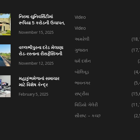
નિરમા યુનિવર્સિટીમાં
Video
રૂપિયા 5 કરોડની ઉચાપત,
Video
કર્મચારી સહિત 7 વિરુદ્ધ
November 15, 2025
ફરિયાદ
અમરેલી
(18,
વલ્લભીપુરના દરેડ મેલાણા
ગુજરાત
(17,
રોડ-રસ્તાના રીસર્ફેસિંગની
કામગીરી પ્રગતિમાં
ધર્મ દર્શન
(
November 12, 2025
બોલિવૂડ
(4
મહાકુંભમેળાનાં સમાચાર
ભાવનગર
(5
માટે વિશેષ કેન્દ્ર
રાષ્ટ્રીય
(15,
February 5, 2025
વિડિયો ગેલેરી
(11,
સૌરાષ્ટ – કચ્છ
(2