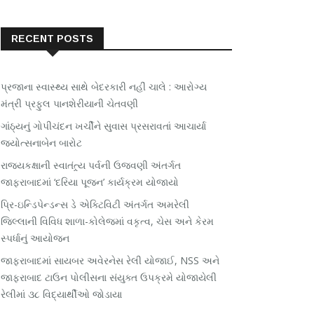
RECENT POSTS
પ્રજાના સ્વાસ્થ્ય સાથે બેદરકારી નહીં ચાલે : આરોગ્ય
મંત્રી પ્રફુલ પાનશેરીયાની ચેતવણી
ગાંઠ્યનું ગોપીચંદન ખર્ચીને સુવાસ પ્રસરાવતાં આચાર્યા
જ્યોત્સનાબેન બારોટ
રાજ્યકક્ષાની સ્વાતંત્ર્ય પર્વની ઉજવણી અંતર્ગત
જાફરાબાદમાં ‘દરિયા પૂજન’ કાર્યક્રમ યોજાયો
પ્રિ-ઇન્ડિપેન્ડન્સ ડે એક્ટિવિટી અંતર્ગત અમરેલી
જિલ્લાની વિવિધ શાળા-કોલેજમાં વકૃત્વ, ચેસ અને કેરમ
સ્પર્ધાનું આયોજન
જાફરાબાદમાં સાયબર અવેરનેસ રેલી યોજાઈ, NSS અને
જાફરાબાદ ટાઉન પોલીસના સંયુક્ત ઉપક્રમે યોજાયેલી
રેલીમાં ૩૮ વિદ્યાર્થીઓ જોડાયા