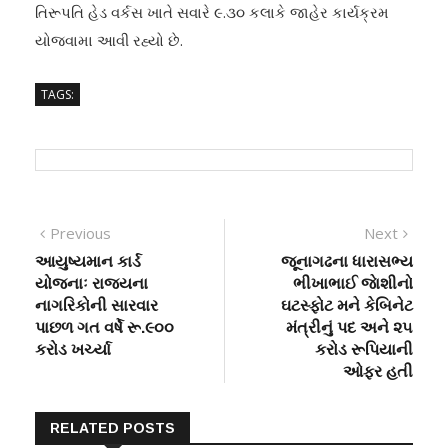
તિરૂપતિ હેડ વર્કસ ખાતે સવારે ૯.૩૦ કલાકે જાહેર કાર્યક્રમ
યોજવામા આવી રહ્યો છે.
TAGS:
Post
Previous
Next
Previous
Next
post:
post:
આયુષ્યમાન કાર્ડ
જૂનાગઢના ધારાસભ્ય
navigation
યોજનાઃ રાજયના
ભીખાભાઈ જાેશીનો
નાગરિકોની સારવાર
ઘટસ્ફોટ મને કેબિનેટ
પાછળ ગત વર્ષે રૂ.૯૦૦
મંત્રીનું પદ અને ૨૫
કરોડ ખર્ચ્યા
કરોડ રૂપિયાની
ઓફર હતી
RELATED POSTS