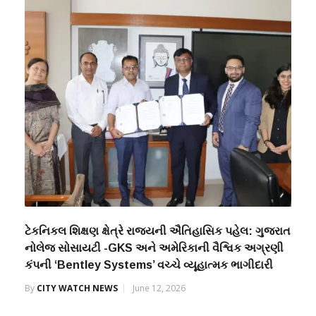
ટેકનિકલ શિક્ષણ ક્ષેત્રે રાજ્યની ઐતિહાસિક પહેલ: ગુજરાત
નોલેજ સોસાયટી -GKS અને અમેરિકાની વૈશ્વિક અગ્રણી
કંપની ‘Bentley Systems’ વચ્ચે વ્યૂહાત્મક ભાગીદારી
By
CITY WATCH NEWS
June 12, 2026