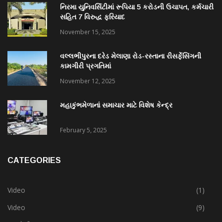
નિરમા યુનિવર્સિટીમાં રૂપિયા 5 કરોડની ઉચાપત, કર્મચારી
સહિત 7 વિરુદ્ધ ફરિયાદ
November 15, 2025
વલ્લભીપુરના દરેડ મેલાણા રોડ-રસ્તાના રીસર્ફેસિંગની
કામગીરી પ્રગતિમાં
November 12, 2025
મહાકુંભમેળાનાં સમાચાર માટે વિશેષ કેન્દ્ર
February 5, 2025
CATEGORIES
Video
(1)
Video
(9)