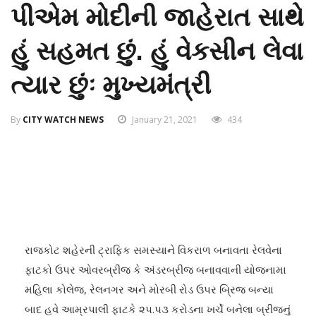
પીએમ મોદીની જાહેરાત સાથે
હું સહમત છું. હું વેકસીન લેવા
ત્યાર છુંઃ મુખ્યમંત્રી
By
CITY WATCH NEWS
January 21, 2021
434
રાજકોટ શહેરની ટ્રાફિક સમસ્યાને વિકરાળ બનાવતા રેલવેના
ફાટકો ઉપર ઓવરબ્રીજ કે અંડરબ્રીજ બનાવવાની યોજનામા
મહિલા કોલેજ, રેલનગર અને મોરબી રોડ ઉપર બ્રિજ બન્યા
બાદ હવે આમ્રપાલી ફાટકે ૨૫.૫૩ કરોડના ખર્ચે બનેલા બ્રીજનું