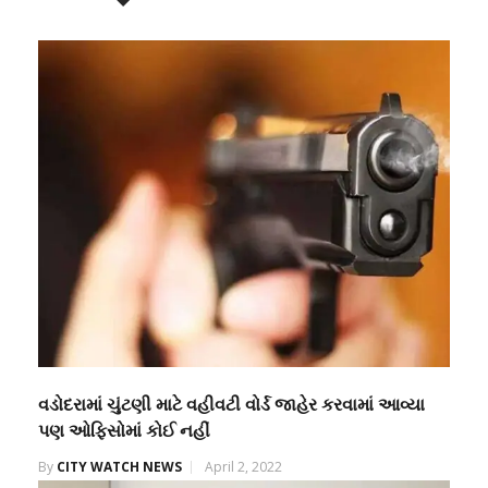
વડોદરામાં ચુંટણી માટે વહીવટી વોર્ડ જાહેર કરવામાં આવ્યા
પણ ઓફિસોમાં કોઈ નહીં
By
CITY WATCH NEWS
April 2, 2022