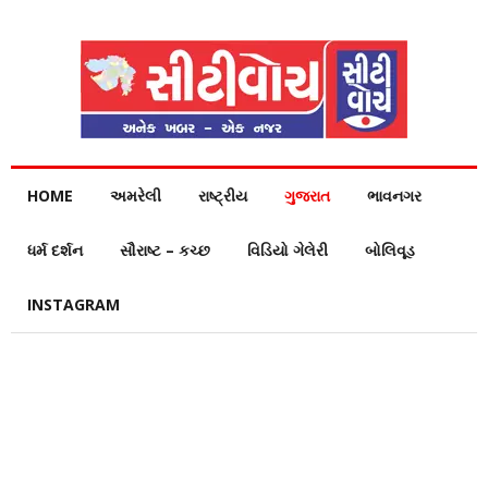
HOME
અમરેલી
રાષ્ટ્રીય
ગુજરાત
ભાવનગર
ધર્મ દર્શન
સૌરાષ્ટ – કચ્છ
વિડિયો ગેલેરી
બોલિવૂડ
INSTAGRAM