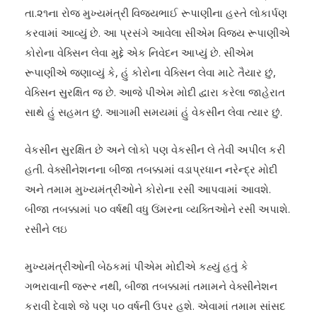
તા.૨૧ના રોજ મુખ્યમંત્રી વિજયભાઈ રૂપાણીના હસ્તે લોકાર્પણ
કરવામાં આવ્યું છે. આ પ્રસંગે આવેલા સીએમ વિજય રૂપાણીએ
કોરોના વેક્સિન લેવા મુદ્દે એક નિવેદન આપ્યું છે. સીએમ
રૂપાણીએ જણાવ્યું કે, હું કોરોના વેક્સિન લેવા માટે તૈયાર છું,
વેક્સિન સુરક્ષિત જ છે. આજે પીએમ મોદી દ્વારા કરેલા જાહેરાત
સાથે હું સહમત છું. આગામી સમયમાં હું વેકસીન લેવા ત્યાર છું.
વેકસીન સુરક્ષિત છે અને લોકો પણ વેકસીન લે તેવી અપીલ કરી
હતી. વેક્સીનેશનના બીજા તબક્કામાં વડાપ્રધાન નરેન્દ્ર મોદી
અને તમામ મુખ્યમંત્રીઓને કોરોના રસી આપવામાં આવશે.
બીજા તબક્કામાં ૫૦ વર્ષથી વધુ ઉંમરના વ્યક્તિઓને રસી અપાશે.
રસીને લઇ
મુખ્યમંત્રીઓની બેઠકમાં પીએમ મોદીએ કહ્યું હતું કે
ગભરાવાની જરૂર નથી, બીજા તબક્કામાં તમામને વેક્સીનેશન
કરાવી દેવાશે જે પણ ૫૦ વર્ષની ઉપર હશે. એવામાં તમામ સાંસદ