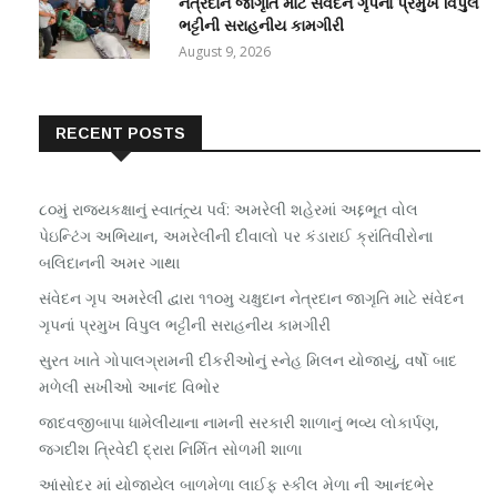
નેત્રદાન જાગૃતિ માટે સંવેદન ગૃપનાં પ્રમુખ વિપુલ
ભટ્ટીની સરાહનીય કામગીરી
August 9, 2026
RECENT POSTS
૮૦મું રાજ્યકક્ષાનું સ્વાતંત્ર્ય પર્વ: અમરેલી શહેરમાં અદ્દભૂત વોલ
પેઇન્ટિંગ અભિયાન, અમરેલીની દીવાલો પર કંડારાઈ ક્રાંતિવીરોના
બલિદાનની અમર ગાથા
સંવેદન ગૃપ અમરેલી દ્વારા ૧૧૦મુ ચક્ષુદાન નેત્રદાન જાગૃતિ માટે સંવેદન
ગૃપનાં પ્રમુખ વિપુલ ભટ્ટીની સરાહનીય કામગીરી
સુરત ખાતે ગોપાલગ્રામની દીકરીઓનું સ્નેહ મિલન યોજાયું, વર્ષો બાદ
મળેલી સખીઓ આનંદ વિભોર
જાદવજીબાપા ધામેલીયાના નામની સરકારી શાળાનું ભવ્ય લોકાર્પણ,
જગદીશ ત્રિવેદી દ્રારા નિર્મિત સોળમી શાળા
આંસોદર માં યોજાયેલ બાળમેળા લાઈફ સ્કીલ મેળા ની આનંદભેર