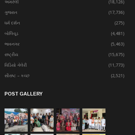
અમરેલી
(18,126)
ગુજરાત
(17,736)
ધર્મ દર્શન
(275)
બોલિવૂડ
(4,481)
ભાવનગર
(5,463)
રાષ્ટ્રીય
(15,675)
વિડિયો ગેલેરી
(11,773)
સૌરાષ્ટ – કચ્છ
(2,521)
POST GALLERY