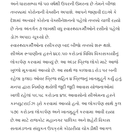
અને ધારાસભ્ય જે ૫૦ વર્ષથી ઉપરની ઉંમરના છે તેમને બીજા
તબક્કામાં કોરોનાની વેક્સીન અપાશે. આપને જણાવી દઇએ કે
દેશમાં અત્યારે કોરોના વેક્સીનેશનનો પહેલો તબક્કો ચાલી રહ્યો
છે તેના અંતર્ગત ૭ લાખથી વધુ સ્વાસ્થ્યકર્મીઓને રસીનો પહેલો
ડોઝ અપાઇ ચૂકયો છે.
સ્વાસ્થ્યકર્મીઓના રસીકરણ બાદ બીજાે તબક્કો શરૂ થશે.
સીએમ રૂપાણીના હસ્તે ૪૮૯.૫૦ કરોડનાં વિવિધ વિકાસકાર્યોનું
લોકાર્પણ કરવામાં આવ્યું છે. આ અંડર બ્રિજ લોકો માટે આજે
ખુલ્લો મૂકવામાં આવ્યો છે. આ સાથે જ કાલાવાડ રોડ પર બની
રહેલા ફ્લાઇ ઓવર બ્રિજ સહિત ૪ બ્રિજનું ખાતમુહૂર્ત કર્યું હતું.
મનપા દ્વારા નિર્માણ થયેલી જુદી જુદી આવાસ યોજનાઓમાં
ખાલી રહેલાં ૫૬.૫૮ કરોડના ૪૧૬ આવાસોનો સીએમના હસ્તે
કમ્પ્યુટરાઈઝ ડ્રો કરવામાં આવ્યો હતો. આ લોકાર્પણ સાથે કુલ
૫૭૯ કરોડના લોકાર્પણ અને ખાતમુહૂર્ત કરવામા આવી રહ્યા
છે.આ માટે રાજકોટ મહાનગર પાલિકા અને શહેરી વિકાસ
સતામંડળના સંયુકત ઉપક્રમે કોઠારીયા ચોકડીથી આગળ