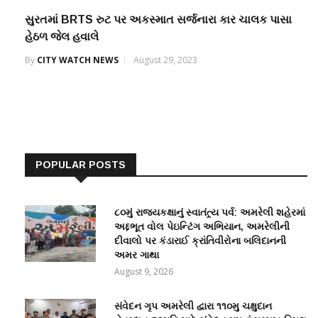
સુરતમાં BRTS રુટ પર અકસ્માત સર્જનારા કાર ચાલક પાસા
હેઠળ જેલ હવાલે
By
CITY WATCH NEWS
August 29, 2023
POPULAR POSTS
૮૦મું રાજ્યકક્ષાનું સ્વાતંત્ર્ય પર્વ: અમરેલી શહેરમાં
અદ્દભૂત વોલ પેઇન્ટિંગ અભિયાન, અમરેલીની
દીવાલો પર કંડારાઈ ક્રાંતિવીરોના બલિદાનની
અમર ગાથા
August 9, 2026
સંવેદન ગૃપ અમરેલી દ્વારા ૧૧૦મુ ચક્ષુદાન