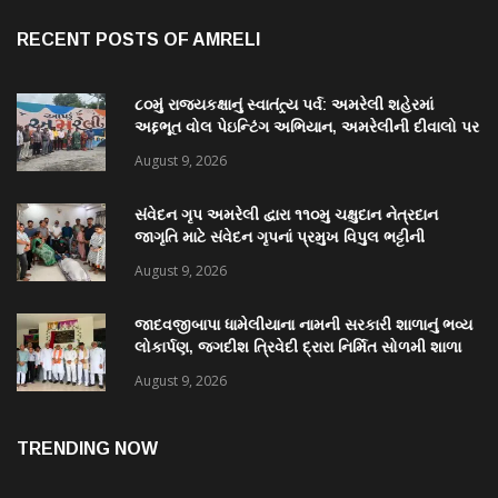
RECENT POSTS OF AMRELI
૮૦મું રાજ્યકક્ષાનું સ્વાતંત્ર્ય પર્વ: અમરેલી શહેરમાં
અદ્દભૂત વોલ પેઇન્ટિંગ અભિયાન, અમરેલીની દીવાલો પર
કંડારાઈ ક્રાંતિવીરોના બલિદાનની અમર ગાથા
August 9, 2026
સંવેદન ગૃપ અમરેલી દ્વારા ૧૧૦મુ ચક્ષુદાન નેત્રદાન
જાગૃતિ માટે સંવેદન ગૃપનાં પ્રમુખ વિપુલ ભટ્ટીની
સરાહનીય કામગીરી
August 9, 2026
જાદવજીબાપા ધામેલીયાના નામની સરકારી શાળાનું ભવ્ય
લોકાર્પણ, જગદીશ ત્રિવેદી દ્રારા નિર્મિત સોળમી શાળા
August 9, 2026
TRENDING NOW