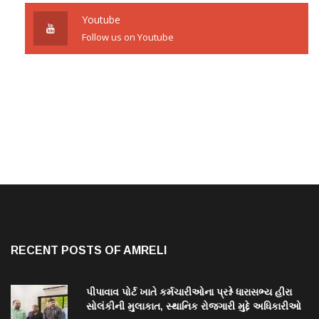
Youtube
Follow us on Youtube
RECENT POSTS OF AMRELI
પીપાવાવ પોર્ટ ખાતે કર્મચારીઓના પ્રશ્ને ધારાસભ્ય હીરા
સોલંકીની મુલાકાત, સ્થાનિક રોજગારી મુદ્દે અધિકારીઓ