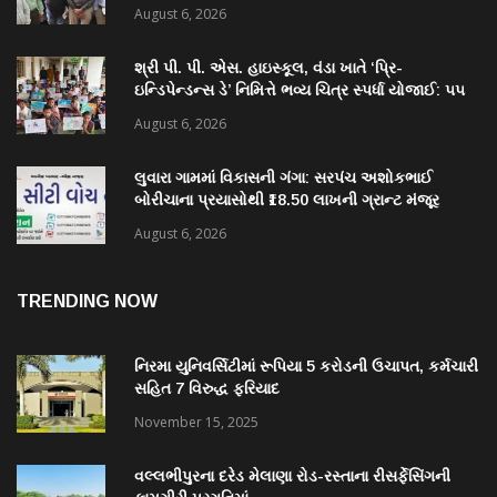
સાથે ચર્ચા
August 6, 2026
શ્રી પી. પી. એસ. હાઇસ્કૂલ, વંડા ખાતે ‘પ્રિ-
ઇન્ડિપેન્ડન્સ ડે’ નિમિત્તે ભવ્ય ચિત્ર સ્પર્ધા યોજાઈ: ૫૫
વિદ્યાર્થીઓએ કળાના રંગોથી રાષ્ટ્રપ્રેમ કંડાર્યો
August 6, 2026
લુવારા ગામમાં વિકાસની ગંગા: સરપંચ અશોકભાઈ
બોરીચાના પ્રયાસોથી ₹18.50 લાખની ગ્રાન્ટ મંજૂર
August 6, 2026
TRENDING NOW
નિરમા યુનિવર્સિટીમાં રૂપિયા 5 કરોડની ઉચાપત, કર્મચારી
સહિત 7 વિરુદ્ધ ફરિયાદ
November 15, 2025
વલ્લભીપુરના દરેડ મેલાણા રોડ-રસ્તાના રીસર્ફેસિંગની