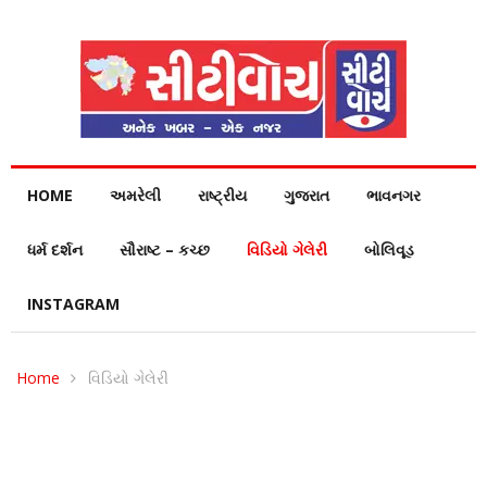
HOME
અમરેલી
રાષ્ટ્રીય
ગુજરાત
ભાવનગર
ધર્મ દર્શન
સૌરાષ્ટ – કચ્છ
વિડિયો ગેલેરી
બોલિવૂડ
INSTAGRAM
Home
વિડિયો ગેલેરી