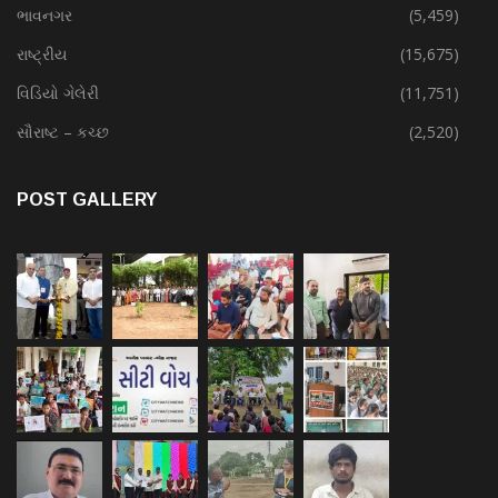
ભાવનગર
(5,459)
રાષ્ટ્રીય
(15,675)
વિડિયો ગેલેરી
(11,751)
સૌરાષ્ટ – કચ્છ
(2,520)
POST GALLERY