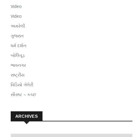
Video
Video
અમરેલી
ગુજરાત
ધર્મ દર્શન
બોલિવૂડ
ભાવનગર
રાષ્ટ્રીય
વિડિયો ગેલેરી
સૌરાષ્ટ – કચ્છ
ARCHIVES
Archives