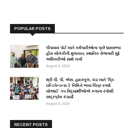
POPULAR POSTS
પીપાવાવ પોર્ટ ખાતે કર્મચારીઓના પ્રશ્ને ધારાસભ્ય
હીરા સોલંકીની મુલાકાત, સ્થાનિક રોજગારી મુદ્દે
અધિકારીઓ સાથે ચર્ચા
August 6, 2026
શ્રી પી. પી. એસ. હાઇસ્કૂલ, વંડા ખાતે ‘પ્રિ-
ઇન્ડિપેન્ડન્સ ડે’ નિમિત્તે ભવ્ય ચિત્ર સ્પર્ધા
યોજાઈ: ૫૫ વિદ્યાર્થીઓએ કળાના રંગોથી
રાષ્ટ્રપ્રેમ કંડાર્યો
August 6, 2026
RECENT POSTS