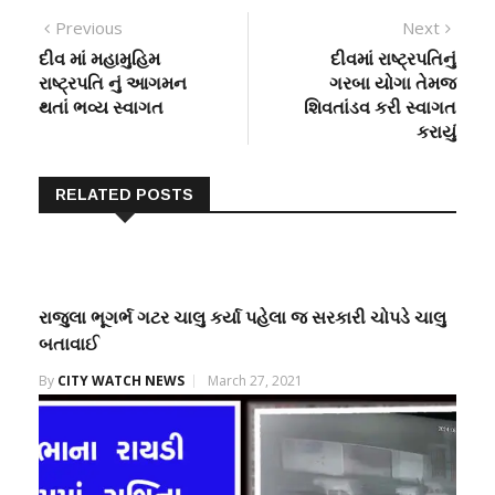
Post
Previous
Next
Previous
Next
post:
post:
દીવ માં મહામુહિમ
દીવમાં રાષ્ટ્રપતિનું
navigation
રાષ્ટ્રપતિ નું આગમન
ગરબા યોગા તેમજ
થતાં ભવ્ય સ્વાગત
શિવતાંડવ કરી સ્વાગત
કરાયું
RELATED POSTS
રાજુલા ભૂગર્ભ ગટર ચાલુ કર્યા પહેલા જ સરકારી ચોપડે ચાલુ
બતાવાઈ
By
CITY WATCH NEWS
March 27, 2021