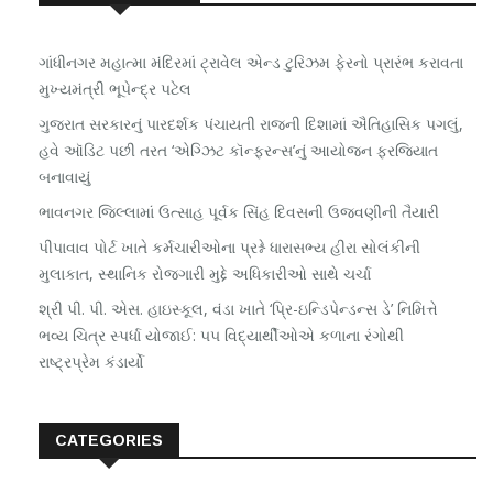
ગાંધીનગર મહાત્મા મંદિરમાં ટ્રાવેલ એન્ડ ટુરિઝમ ફેરનો પ્રારંભ કરાવતા
મુખ્યમંત્રી ભૂપેન્દ્ર પટેલ
ગુજરાત સરકારનું પારદર્શક પંચાયતી રાજની દિશામાં ઐતિહાસિક પગલું,
હવે ઑડિટ પછી તરત ‘એગ્ઝિટ કૉન્ફરન્સ’નું આયોજન ફરજિયાત
બનાવાયું
ભાવનગર જિલ્લામાં ઉત્સાહ પૂર્વક સિંહ દિવસની ઉજવણીની તૈયારી
પીપાવાવ પોર્ટ ખાતે કર્મચારીઓના પ્રશ્ને ધારાસભ્ય હીરા સોલંકીની
મુલાકાત, સ્થાનિક રોજગારી મુદ્દે અધિકારીઓ સાથે ચર્ચા
શ્રી પી. પી. એસ. હાઇસ્કૂલ, વંડા ખાતે ‘પ્રિ-ઇન્ડિપેન્ડન્સ ડે’ નિમિત્તે
ભવ્ય ચિત્ર સ્પર્ધા યોજાઈ: ૫૫ વિદ્યાર્થીઓએ કળાના રંગોથી
રાષ્ટ્રપ્રેમ કંડાર્યો
CATEGORIES