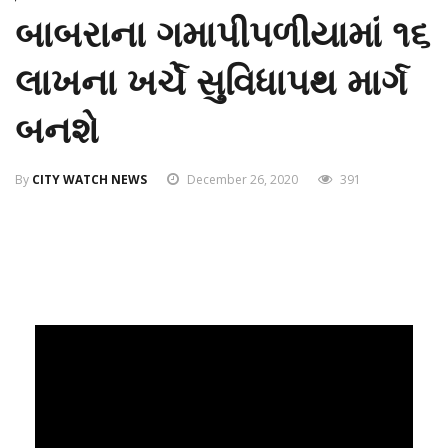
બાબરાના ગમાપીપળીયામાં ૧૬
લાખના ખર્ચે સુવિધાપથ માર્ગ
બનશે
By
CITY WATCH NEWS
December 26, 2020
391