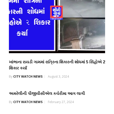
ખાંભાના રાયડી ગામમાં રાત્રિના શિકારની શોધમાં 5 સિંહોએ 2
શિકાર કર્યા
By
CITY WATCH NEWS
August 3, 2024
અમરેલીની પીજીવીસીએલ કચેરીમા આગ લાગી
By
CITY WATCH NEWS
February 27, 2024