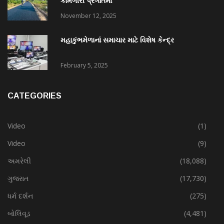
કામગીરી પ્રગતિમાં
November 12, 2025
મહાકુંભમેળાનાં સમાચાર માટે વિશેષ કેન્દ્ર
February 5, 2025
CATEGORIES
Video
(1)
Video
(9)
અમરેલી
(18,088)
ગુજરાત
(17,730)
ધર્મ દર્શન
(275)
બોલિવૂડ
(4,481)