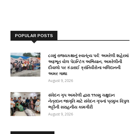
POPULAR POSTS
૮૦મું રાજ્યકક્ષાનું સ્વાતંત્ર્ય પર્વ: અમરેલી શહેરમાં
અદ્દભૂત વોલ પેઇન્ટિંગ અભિયાન, અમરેલીની
દીવાલો પર કંડારાઈ ક્રાંતિવીરોના બલિદાનની
અમર ગાથા
August 9, 2026
સંવેદન ગૃપ અમરેલી દ્વારા ૧૧૦મુ ચક્ષુદાન
નેત્રદાન જાગૃતિ માટે સંવેદન ગૃપનાં પ્રમુખ વિપુલ
ભટ્ટીની સરાહનીય કામગીરી
August 9, 2026