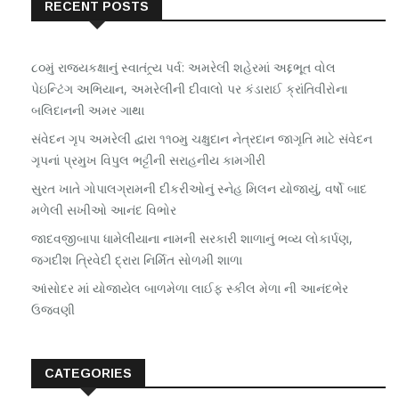
RECENT POSTS
૮૦મું રાજ્યકક્ષાનું સ્વાતંત્ર્ય પર્વ: અમરેલી શહેરમાં અદ્દભૂત વોલ
પેઇન્ટિંગ અભિયાન, અમરેલીની દીવાલો પર કંડારાઈ ક્રાંતિવીરોના
બલિદાનની અમર ગાથા
સંવેદન ગૃપ અમરેલી દ્વારા ૧૧૦મુ ચક્ષુદાન નેત્રદાન જાગૃતિ માટે સંવેદન
ગૃપનાં પ્રમુખ વિપુલ ભટ્ટીની સરાહનીય કામગીરી
સુરત ખાતે ગોપાલગ્રામની દીકરીઓનું સ્નેહ મિલન યોજાયું, વર્ષો બાદ
મળેલી સખીઓ આનંદ વિભોર
જાદવજીબાપા ધામેલીયાના નામની સરકારી શાળાનું ભવ્ય લોકાર્પણ,
જગદીશ ત્રિવેદી દ્રારા નિર્મિત સોળમી શાળા
આંસોદર માં યોજાયેલ બાળમેળા લાઈફ સ્કીલ મેળા ની આનંદભેર
ઉજવણી
CATEGORIES