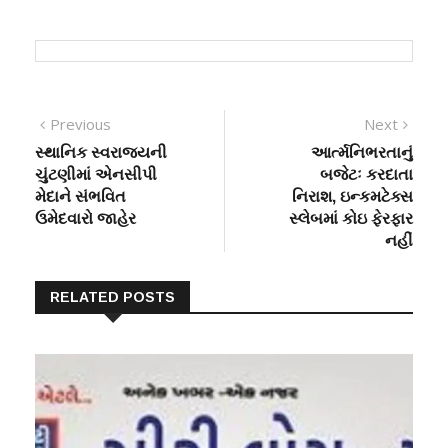
Post
Previous
Next
Previous
Next
post:
post:
સ્થાનિક સ્વરાજ્યની
આર્ત્મનિભરતાનું
navigation
ચુંટણીમાં એનસીપી
બજેટઃ કરદાતા
મેદાને સંભવિત
નિરાશ, ઇન્કમટેક્સ
ઉમેદવારો જાહેર
સ્લેબમાં કોઇ ફેરફાર
નહીં
RELATED POSTS