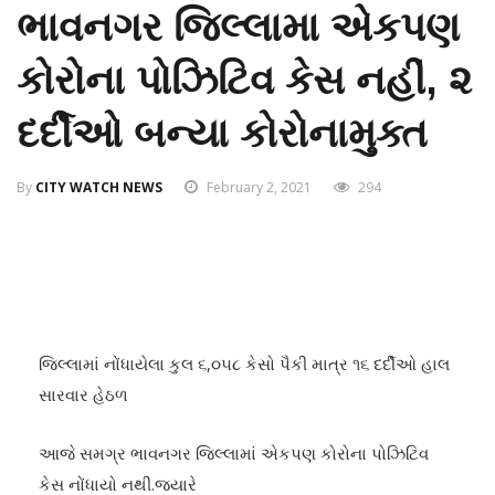
ભાવનગર જિલ્લામા એકપણ
કોરોના પોઝિટિવ કેસ નહીં, ૨
દર્દીઓ બન્યા કોરોનામુક્ત
By
CITY WATCH NEWS
February 2, 2021
294
જિલ્લામાં નોંધાયેલા કુલ ૬,૦૫૮ કેસો પૈકી માત્ર ૧૬ દર્દીઓ હાલ
સારવાર હેઠળ
આજે સમગ્ર ભાવનગર જિલ્લામાં એકપણ કોરોના પોઝિટિવ
કેસ નોંધાયો નથી.જ્યારે