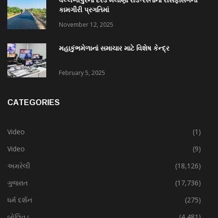
કામગીરી પ્રગતિમાં
November 12, 2025
મહાકુંભમેળાનાં સમાચાર માટે વિશેષ કેન્દ્ર
February 5, 2025
CATEGORIES
Video
(1)
Video
(9)
અમરેલી
(18,126)
ગુજરાત
(17,736)
ધર્મ દર્શન
(275)
બોલિવૂડ
(4,481)