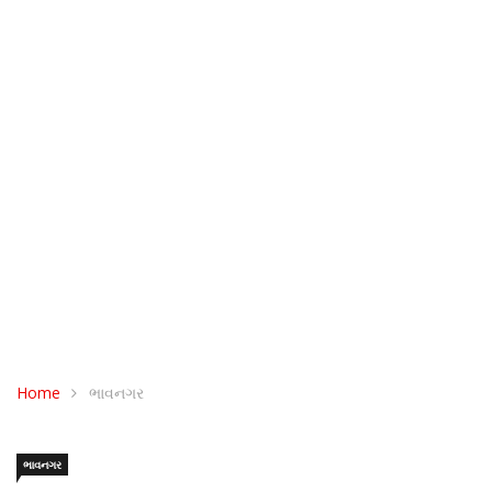
Home
ભાવનગર
ભાવનગર