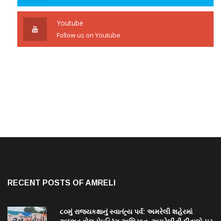
Youtube
Follow us on Youtube
RECENT POSTS OF AMRELI
૮૦મું રાજ્યકક્ષાનું સ્વાતંત્ર્ય પર્વ: અમરેલી શહેરમાં