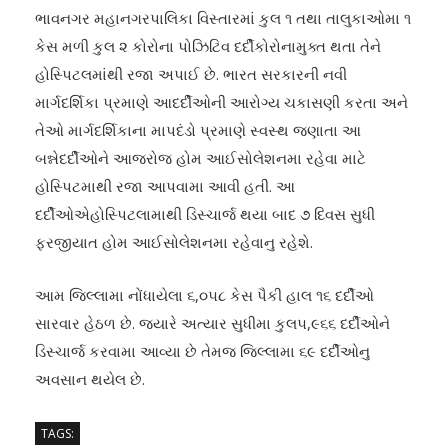
ભાવનગર મહાનગરપાલિકા વિસ્તારમાં કુલ ૧ તથા તાલુકાઓમા ૧
કેસ મળી કુલ ૨ કોરોના પોઝિટિવ દર્દીકોરોનામુક્ત થતા તેને
હોસ્પિટલમાંથી રજા અપાઈ છે. ભારત સરકારની નવી
માર્ગદર્શિકા પ્રમાણે આદર્દીઓની આરોગ્ય ચકાસણી કરતા અને
તેઓ માર્ગદર્શિકાના માપદંડો પ્રમાણે સ્વસ્થ જણાતા આ
બન્નેદર્દીઓને આજરોજ હોમ આઈસોલેશનમા રહેવા માટે
હોસ્પિટમાથી રજા આપવામા આવી હતી. આ
દર્દીઓએહોસ્પિટલામાથી ડિસ્ચાર્જ થયા બાદ ૭ દિવસ સુધી
ફરજીયાત હોમ આઈસોલેશનમા રહેવાનુ રહેશે.
આમ જિલ્લામા નોંધાયેલા ૬,૦૫૮ કેસ પૈકી હાલ ૧૬ દર્દીઓ
સારવાર હેઠળ છે. જ્યારે અત્યાર સુધીમા કુલ૫,૯૬૬ દર્દીઓને
ડિસ્ચાર્જ કરવામા આવ્યા છે તેમજ જિલ્લામા ૬૯ દર્દીઓનુ
અવસાન થયેલ છે.
TAGS: