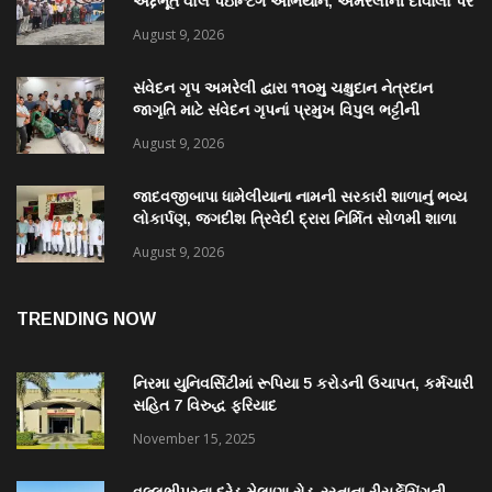
અદ્દભૂત વોલ પેઇન્ટિંગ અભિયાન, અમરેલીની દીવાલો પર
કંડારાઈ ક્રાંતિવીરોના બલિદાનની અમર ગાથા
August 9, 2026
સંવેદન ગૃપ અમરેલી દ્વારા ૧૧૦મુ ચક્ષુદાન નેત્રદાન
જાગૃતિ માટે સંવેદન ગૃપનાં પ્રમુખ વિપુલ ભટ્ટીની
સરાહનીય કામગીરી
August 9, 2026
જાદવજીબાપા ધામેલીયાના નામની સરકારી શાળાનું ભવ્ય
લોકાર્પણ, જગદીશ ત્રિવેદી દ્રારા નિર્મિત સોળમી શાળા
August 9, 2026
TRENDING NOW
નિરમા યુનિવર્સિટીમાં રૂપિયા 5 કરોડની ઉચાપત, કર્મચારી
સહિત 7 વિરુદ્ધ ફરિયાદ
November 15, 2025
વલ્લભીપુરના દરેડ મેલાણા રોડ-રસ્તાના રીસર્ફેસિંગની