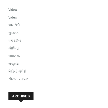
Video
Video
અમરેલી
ગુજરાત
ધર્મ દર્શન
બોલિવૂડ
ભાવનગર
રાષ્ટ્રીય
વિડિયો ગેલેરી
સૌરાષ્ટ – કચ્છ
ARCHIVES