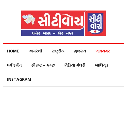
HOME
અમરેલી
રાષ્ટ્રીય
ગુજરાત
ભાવનગર
ધર્મ દર્શન
સૌરાષ્ટ – કચ્છ
વિડિયો ગેલેરી
બોલિવૂડ
INSTAGRAM