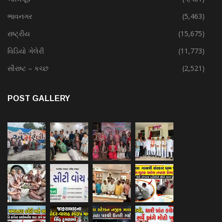
ભાવનગર
(5,463)
રાષ્ટ્રીય
(15,675)
વિડિયો ગેલેરી
(11,773)
સૌરાષ્ટ – કચ્છ
(2,521)
POST GALLERY