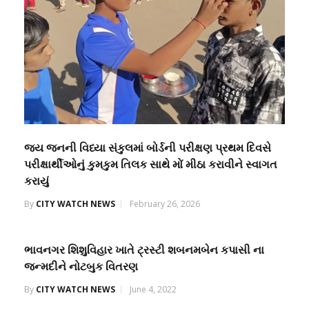
જય જનની વિધ્યા સંકુલમાં બોર્ડની પરીક્ષણ પ્રથમ દિવસે
પરીક્ષાર્થીઓનું કુમકુમ તિલક સાથે મોં મીઠા કરાવીને સ્વાગત
કરાયું
By
CITY WATCH NEWS
February 26, 2026
ભાવનગર શિશુવિહાર ખાતે ટ્રસ્ટી શબનમબેન કપાસી ના
જન્મદીને નોટબુક વિતરણ
By
CITY WATCH NEWS
June 4, 2022