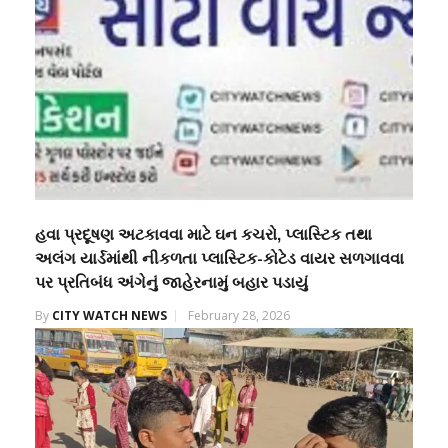
હવા પ્રદૂષણ અટકાવવા માટે ઘન કચરો, પ્લાસ્ટિક તથા
અલંગ યાર્ડમાંથી નીકળતા પ્લાસ્ટિક-કોટેડ વાયર સળગાવવા
પર પ્રતિબંધ અંગેનું જાહેરનામું બહાર પડાયું
By
CITY WATCH NEWS
February 28, 2026