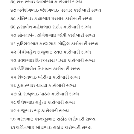
૪૬ સત્તારભાઇ આગરિયા કારોબારી સભ્ય
૪૭ બનેશંગભાઇ જેશંગભાઇ પરમાર કારોબારી સભ્ય
૪૮ કાંતિભાઇ ડાયાભાઇ પરમાર કારોબારી સભ્ય
૪૯ હંસાબેન મહેશભાઇ રાઠોડ કારોબારી સભ્ય
૫૦ સોનલબેન યોગેશભાઇ જોષી કારોબારી સભ્ય
૫૧ હઠિશંગભાઇ કરશભાઇ ગોહિલ કારોબારી સભ્ય
૫૨ પિંકીબહેન રાજુભાઇ રતઇ કારોબારી સભ્ય
૫૩ ધવલભાઇ દિનકરરાય પંડયા કારોબારી સભ્ય
૫૪ ઉર્મિલાબેન નિમાવત કારોબારી સભ્ય
૫૫ વિજયભાઇ બોરીચા કારોબારી સભ્ય
૫૬ કુમારભાઇ ચાવડા કારોબારી સભ્ય
૫૭ ડો. રાજુભાઇ પાઠક કારોબારી સભ્ય
૫૮ શૈલેષભાઇ મહેતા કારોબારી સભ્ય
૫૯ રાજુભાઇ ભટ્ટ કારોબારી સભ્ય
૬૦ ભરતભાઇ કાનજીભાઇ રાઠોડ કારોબારી સભ્ય
૬૧ લલિતભાઇ ખોડાભાઇ રાઠોડ કારોબારી સભ્ય