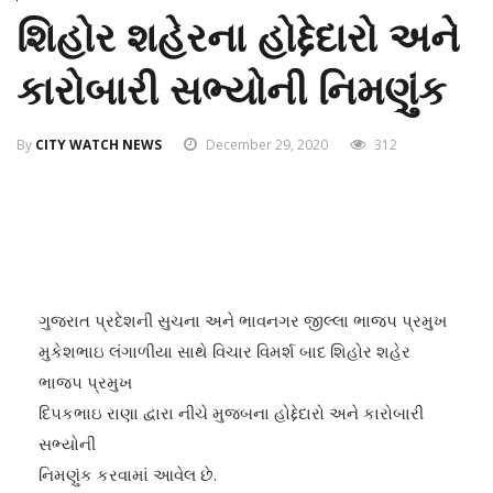
શિહોર શહેરના હોદ્દેદારો અને
કારોબારી સભ્યોની નિમણુંક
By
CITY WATCH NEWS
December 29, 2020
312
ગુજરાત પ્રદેશની સુચના અને ભાવનગર જીલ્લા ભાજ૫ પ્રમુખ
મુકેશભાઇ લંગાળીયા સાથે વિચાર વિમર્શ બાદ શિહોર શહેર
ભાજ૫ પ્રમુખ
દિ૫કભાઇ રાણા દ્વારા નીચે મુજબના હોદ્દેદારો અને કારોબારી
સભ્યોની
નિમણુંક કરવામાં આવેલ છે.