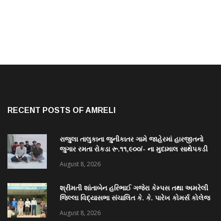
RECENT POSTS OF AMRELI
રાજુલા તાલુકાના જુનીકાતર ગામે જાહેરમાં હારજીતનો
જુગાર રમતા રોકડા રૂ.૧૧,૯૦૦/- ના મુદામાલ સાથેપકડી
પાડી કવોલીટી કેસ શોધી કાઢતી રાજુલા પોલીસ ટીમ
August 8, 2026
શ્રીમતી શાંતાબેન હરિભાઈ ગજેરા કેમ્પસ તથા અમરેલી
જિલ્લા વિદ્યાસભા સંચાલિત કે. કે. પારેખ કોમર્સ કોલેજ
ખાતે “નશામુક્ત ભારત શપથ”નું આયોજન થયું
August 8, 2026