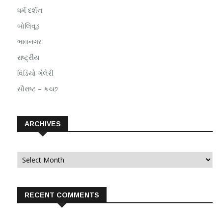
ધર્મ દર્શન
બોલિવૂડ
ભાવનગર
રાષ્ટ્રીય
વિડિયો ગેલેરી
સૌરાષ્ટ – કચ્છ
ARCHIVES
Archives
RECENT COMMENTS