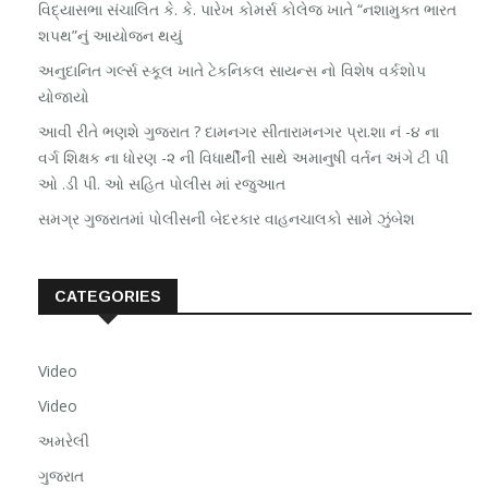
વિદ્યાસભા સંચાલિત કે. કે. પારેખ કોમર્સ કોલેજ ખાતે “નશામુક્ત ભારત
શપથ”નું આયોજન થયું
અનુદાનિત ગર્લ્સ સ્કૂલ ખાતે ટેકનિકલ સાયન્સ નો વિશેષ વર્કશોપ
યોજાયો
આવી રીતે ભણશે ગુજરાત ? દામનગર સીતારામનગર પ્રા.શા નં -૪ ના
વર્ગ શિક્ષક ના ધોરણ -૨ ની વિધાર્થીની સાથે અમાનુષી વર્તન અંગે ટી પી
ઓ .ડી પી. ઓ સહિત પોલીસ માં રજુઆત
સમગ્ર ગુજરાતમાં પોલીસની બેદરકાર વાહનચાલકો સામે ઝુંબેશ
CATEGORIES
Video
Video
અમરેલી
ગુજરાત