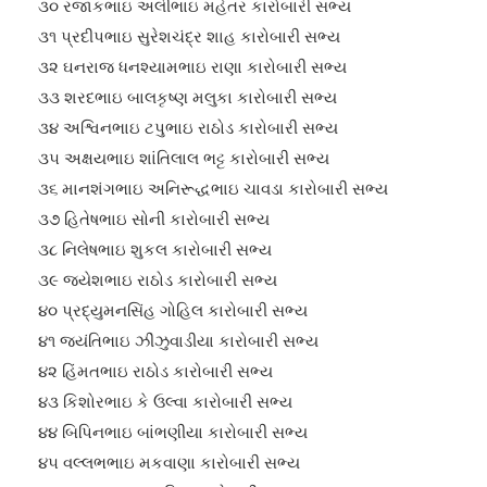
૩૦ રજાકભાઇ અલીભાઇ મહેતર કારોબારી સભ્ય
૩૧ પ્રદીપભાઇ સુરેશચંદ્ર શાહ કારોબારી સભ્ય
૩૨ ઘનરાજ ધનશ્યામભાઇ રાણા કારોબારી સભ્ય
૩૩ શરદભાઇ બાલકૃષ્ણ મલુકા કારોબારી સભ્ય
૩૪ અશ્વિનભાઇ ટપુભાઇ રાઠોડ કારોબારી સભ્ય
૩૫ અક્ષયભાઇ શાંતિલાલ ભટ્ટ કારોબારી સભ્ય
૩૬ માનશંગભાઇ અનિરૂદ્ધભાઇ ચાવડા કારોબારી સભ્ય
૩૭ હિતેષભાઇ સોની કારોબારી સભ્ય
૩૮ નિલેષભાઇ શુકલ કારોબારી સભ્ય
૩૯ જયેશભાઇ રાઠોડ કારોબારી સભ્ય
૪૦ પ્રદ્યુમનસિંહ ગોહિલ કારોબારી સભ્ય
૪૧ જયંતિભાઇ ઝીંઝુવાડીયા કારોબારી સભ્ય
૪૨ હિંમતભાઇ રાઠોડ કારોબારી સભ્ય
૪૩ કિશોરભાઇ કે ઉલ્વા કારોબારી સભ્ય
૪૪ બિપિનભાઇ બાંભણીયા કારોબારી સભ્ય
૪૫ વલ્લભભાઇ મકવાણા કારોબારી સભ્ય