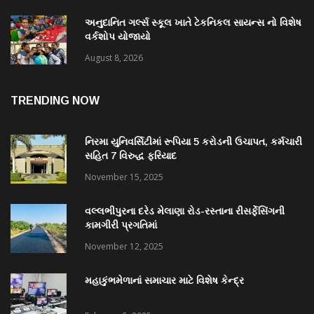
અનુદાનિત ગર્લ્સ સ્કૂલ ખાતે ટેકનિકલ સાયન્સ નો વિશેષ
વર્કશોપ યોજાયો
August 8, 2026
TRENDING NOW
નિરમા યુનિવર્સિટીમાં રૂપિયા 5 કરોડની ઉચાપત, કર્મચારી
સહિત 7 વિરુદ્ધ ફરિયાદ
November 15, 2025
વલ્લભીપુરના દરેડ મેલાણા રોડ-રસ્તાના રીસર્ફેસિંગની
કામગીરી પ્રગતિમાં
November 12, 2025
મહાકુંભમેળાનાં સમાચાર માટે વિશેષ કેન્દ્ર