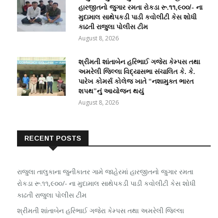
હારજીતનો જુગાર રમતા રોકડા રૂ.૧૧,૯૦૦/- ના
મુદામાલ સાથેપકડી પાડી કવોલીટી કેસ શોધી
કાઢતી રાજુલા પોલીસ ટીમ
August 8, 2026
શ્રીમતી શાંતાબેન હરિભાઈ ગજેરા કેમ્પસ તથા
અમરેલી જિલ્લા વિદ્યાસભા સંચાલિત કે. કે.
પારેખ કોમર્સ કોલેજ ખાતે “નશામુક્ત ભારત
શપથ”નું આયોજન થયું
August 8, 2026
RECENT POSTS
રાજુલા તાલુકાના જુનીકાતર ગામે જાહેરમાં હારજીતનો જુગાર રમતા
રોકડા રૂ.૧૧,૯૦૦/- ના મુદામાલ સાથેપકડી પાડી કવોલીટી કેસ શોધી
કાઢતી રાજુલા પોલીસ ટીમ
શ્રીમતી શાંતાબેન હરિભાઈ ગજેરા કેમ્પસ તથા અમરેલી જિલ્લા