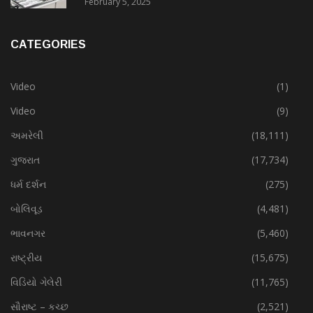
February 5, 2025
CATEGORIES
Video
(1)
Video
(9)
અમરેલી
(18,111)
ગુજરાત
(17,734)
ધર્મ દર્શન
(275)
બોલિવૂડ
(4,481)
ભાવનગર
(5,460)
રાષ્ટ્રીય
(15,675)
વિડિયો ગેલેરી
(11,765)
સૌરાષ્ટ – કચ્છ
(2,521)