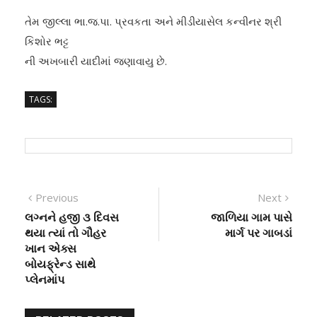
તેમ જીલ્લા ભા.જ.પા. પ્રવકતા અને મીડીયાસેલ કન્વીનર શ્રી
કિશોર ભટ્ટ
ની અખબારી યાદીમાં જણાવાયુ છે.
TAGS:
Post
Previous
Next
Previous
Next
post:
post:
લગ્નને હજી ૩ દિવસ
જાળિયા ગામ પાસે
navigation
થયા ત્યાં તો ગૌહર
માર્ગ પર ગાબડાં
ખાન એક્સ
બોયફ્રેન્ડ સાથે
પ્લેનમાંપ