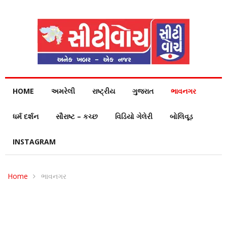
HOME
અમરેલી
રાષ્ટ્રીય
ગુજરાત
ભાવનગર
ધર્મ દર્શન
સૌરાષ્ટ – કચ્છ
વિડિયો ગેલેરી
બોલિવૂડ
INSTAGRAM
Home
ભાવનગર