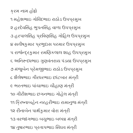
ક્રમ નામ હોદ્દો
૧ મહેશભાઇ ગોવિંદભાઇ રાઠોડ ઉપપ્રમુખ
૨ હરદેવસિંહ ભુપતસિંહ વાળા ઉપપ્રમુખ
૩ હરપાલસિંહ પ્રવિણસિંહ ગોહિલ ઉપપ્રમુખ
૪ સતીષકુમાર પ્રભુદાસ પરમાર ઉપપ્રમુખ
૫ રાજેન્દ્રકુમાર રમણિકલાલ શાહ ઉપપ્રમુખ
૬ અનિરૂધ્ધભાઇ ગુણવંતરાય પંડયા ઉપપ્રમુખ
૭ મંજુબેન પ્રેમજીભાઇ રાઠોડ ઉપપ્રમુખ
૮ શૈલેષભાઇ ગીરધરભાઇ છાંટબાર મંત્રી
૯ ભરતભાઇ પાંચાભાઇ ચૌહાણ મંત્રી
૧૦ ગીરીશભાઇ છગનભાઇ ગોહેલ મંત્રી
૧૧ ક્રિષ્નાબહેન નરહરીભાઇ રામાનુજ મંત્રી
૧૨ રીનાબેન પાર્થકુમાર વોરા મંત્રી
૧૩ વરજાંગભાઇ બચુભાઇ બલ્યા મંત્રી
૧૪ તુષારભાઇ પ્રતાપભાઇ સિંઘવ મંત્રી