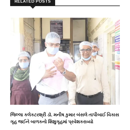
RELATED POSTS
જિલ્લા કલેકટરશ્રી ડૉ. મનીષ કુમાર બંસલે તાપીબાઈ વિકાસ
ગૃહ જઈને બાળકનો શિશુગૃહમાં પ્રવેશકરાવ્યો