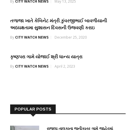
By
CITY WATCH NEWS
May 13, 2025
તળાજા ખાતે કેબિનેટ મંત્રી કુંવરજીભાઈ બાવળીયાની
અધ્યક્ષતામા સુશાસન દિવસની ઉજવણી કરાઇ
By
CITY WATCH NEWS
December 25, 2020
કૃષ્ણપરા ગામે યોજાઈ શ્રી ધાન્ય યાત્રા
By
CITY WATCH NEWS
April 2, 2023
POPULAR POSTS
રાજુલા તાલુકાના જુનીકાતર ગામે જાહેરમાં