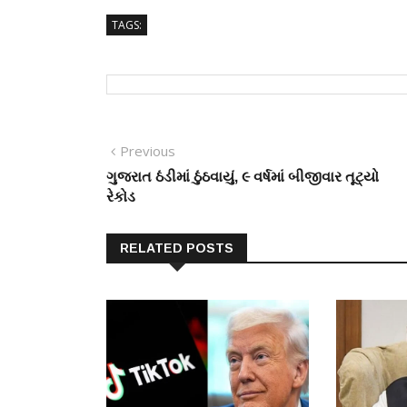
TAGS:
Post
Previous
Previous
post:
ગુજરાત ઠંડીમાં ઠુંઠવાયું, ૯ વર્ષમાં બીજીવાર તૂટ્યો
navigation
રેકોડ
RELATED POSTS