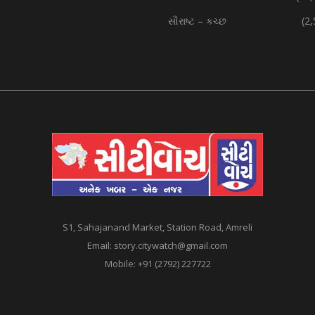
સૌરાષ્ટ – કચ્છ
(2
S1, Sahajanand Market, Station Road, Amreli
Email:
story.citywatch@gmail.com
Mobile:
+91 (2792) 227722