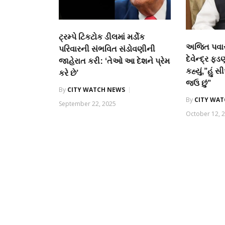
ટ્રમ્પે ટિકટોક ડીલમાં મર્ડોક
અજિત પવાર
પરિવારની સંભવિત સંડોવણીની
દેવેન્દ્ર ફ
જાહેરાત કરી: ‘તેઓ આ દેશને પ્રેમ
કહ્યું,”હું
કરે છે’
જઉ છું”
By
CITY WATCH NEWS
By
CITY WA
September 22, 2025
October 12, 