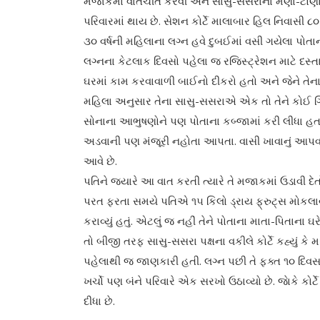
મજાકમાં વાતચીત કરવી અને સાસુ-સસરાના મેણાં-ટોણાંને
પરિવારમાં થાય છે. સેશન કોર્ટે માલાબાર હિલ નિવાસી 
૩૦ વર્ષની મહિલાના લગ્ન હવે દુબઈમાં વસી ગયેલા પોતા
લગ્નના કેટલાક દિવસો પહેલા જ રજિસ્ટ્રેશન માટે દસ્ત
ઘરમાં કામ કરવાવાળી બાઈનો દીકરો હતો અને જેને તેના
મહિલા અનુસાર તેના સાસુ-સસરાએ એક તો તેને કોઈ ગિ
સોનાના આભુષણોને પણ પોતાના કબ્જામાં કરી લીધા હતા. જે
અડવાની પણ મંજૂરી નહોતા આપતા. વાસી ખાવાનું આપવામા
આવે છે.
પતિને જ્યારે આ વાત કરતી ત્યારે તે મજાકમાં ઉડાવી દ
પરત ફરતા સમયે પતિએ ૧૫ કિલો ડ્રાય ફ્રુટ્‌સ મોકલાવ્ય
કરાવ્યું હતું. એટલું જ નહીં તેને પોતાના માતા-પિતાન
તો બીજી તરફ સાસુ-સસરા પક્ષના વકીલે કોર્ટે કહ્યું કે 
પહેલાથી જ જાણકારી હતી. લગ્ન પછી તે ફક્ત ૧૦ દિવસ 
ખર્ચો પણ બંને પરિવારે એક સરખો ઉઠાવ્યો છે. જાેકે કો
દીધા છે.