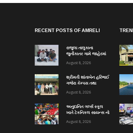
RECENT POSTS OF AMRELI
TREN
રાજુલા તાલુકાના
જુનીકાતર ગામે જાહેરમાં
હારજીતનો જુગાર રમતા
August 8, 2026
રોકડા રૂ.૧૧,૯૦૦/- ના
મુદામાલ સાથેપકડી પાડી
શ્રીમતી શાંતાબેન હરિભાઈ
કવોલીટી કેસ શોધી કાઢતી
ગજેરા કેમ્પસ તથા
રાજુલા પોલીસ ટીમ
અમરેલી જિલ્લા
August 8, 2026
વિદ્યાસભા સંચાલિત કે. કે.
પારેખ કોમર્સ કોલેજ ખાતે
અનુદાનિત ગર્લ્સ સ્કૂલ
“નશામુક્ત ભારત શપથ”નું
ખાતે ટેકનિકલ સાયન્સ નો
આયોજન થયું
વિશેષ વર્કશોપ યોજાયો
August 8, 2026