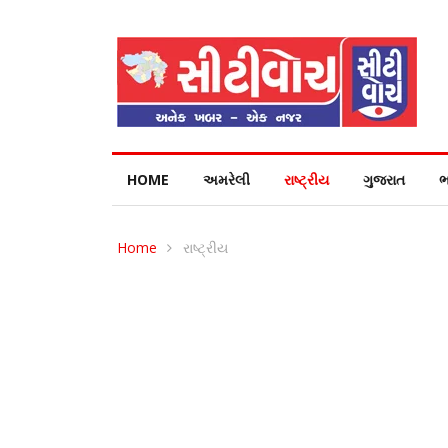
HOME
અમરેલી
રાષ્ટ્રીય
ગુજરાત
ભ
Home
રાષ્ટ્રીય