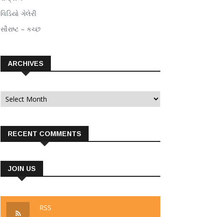
વિડિયો ગેલેરી
સૌરાષ્ટ – કચ્છ
ARCHIVES
Archives
RECENT COMMENTS
JOIN US
RSS