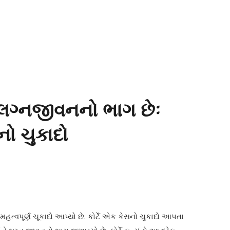
ો લગ્નજીવનનો ભાગ છેઃ
નો ચુકાદો
મહત્વપૂર્ણ ચૂકાદો આપ્યો છે. કોર્ટે એક કેસનો ચુકાદો આપતા