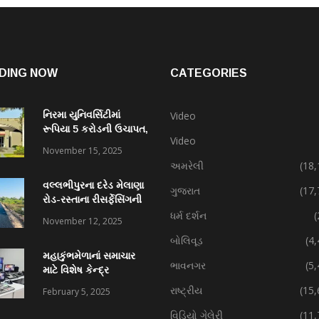
DING NOW
CATEGORIES
નિરમા યુનિવર્સિટીમાં
Video
રૂપિયા 5 કરોડની ઉચાપત,
Video
કર્મચારી સહિત 7 વિરુદ્ધ
November 15, 2025
ફરિયાદ
અમરેલી
(18,
વલ્લભીપુરના દરેડ મેલાણા
ગુજરાત
(17,
રોડ-રસ્તાના રીસર્ફેસિંગની
કામગીરી પ્રગતિમાં
ધર્મ દર્શન
(
November 12, 2025
બોલિવૂડ
(4
મહાકુંભમેળાનાં સમાચાર
ભાવનગર
(5
માટે વિશેષ કેન્દ્ર
રાષ્ટ્રીય
(15,
February 5, 2025
વિડિયો ગેલેરી
(11,