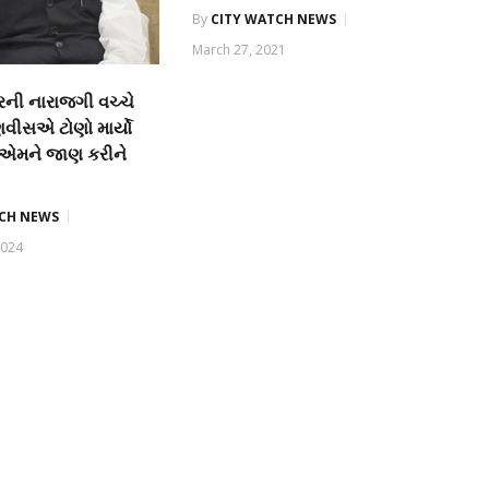
By
CITY WATCH NEWS
March 27, 2021
ની નારાજગી વચ્ચે
ડણવીસએ ટોણો માર્યો
 સીએમને જાણ કરીને
TCH NEWS
2024