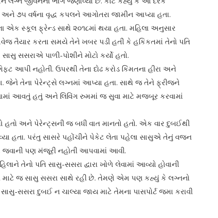
 લગ્ન જીવનનો ભાગ જણાવ્યો છે. કોર્ટે કહ્યું કે આ દરેક
૮૦ અને ૭૫ વર્ષના વૃદ્ધ કપલને આગોતરા જામીન આપ્યા હતા.
ના એક સ્કૂલ ફ્રેન્ડ સાથે ૨૦૧૮માં થયા હતા. મહિલા અનુસાર
ાવેજ તૈયાર કરતા સમયે તેને ખબર પડી હતી કે હકિકતમાં તેનો પતિ
 સાસુ સસરાએ પાળી-પોશીને મોટો કર્યો હતો.
ફ્ટ આપી નહોતી. ઉપરથી તેના દોઢ કરોડ કિંમતના હીરા અને
ને તેના પેરેન્ટ્‌સે લગ્નમાં આપ્યા હતા. સાથે જ તેને ફ્રીજને
ં આવતું હતું અને લિવિંગ રુમમાં જ સુવા માટે મજબૂર કરવામાં
ેતો હતો અને પેરેન્ટ્‌સની જ બધી વાત માનતો હતો. એક વાર દુબઈથી
ા હતા. પરંતુ સાસરે પહોંચીને પેકેટ લેતા પહેલા સાસુએ તેનું વજન
ા ઘરે જવાની પણ મંજૂરી નહોતી આપવામાં આવી.
મહિલાને તેનો પતિ સાસુ-સસરા દ્વારા ખોળે લેવામાં આવ્યો હોવાની
માટે જ સાસુ સસરા સાથે રહી છે. તેમણે એમ પણ કહ્યું કે લગ્નનો
ર્ટે સાસુ-સસરા દુબઈ ન ચાલ્યા જાય માટે તેમના પાસપોર્ટ જમા કરાવી