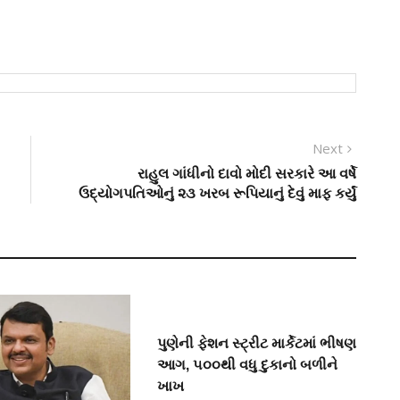
Next
Next
post:
રાહુલ ગાંધીનો દાવો મોદી સરકારે આ વર્ષે
ઉદ્યોગપતિઓનું ૨૩ ખરબ રૂપિયાનું દેવું માફ કર્યું
પુણેની ફેશન સ્ટ્રીટ માર્કેટમાં ભીષણ
આગ, ૫૦૦થી વધુ દુકાનો બળીને
ખાખ