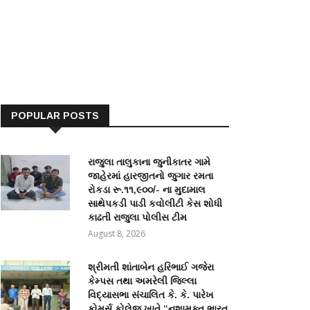
POPULAR POSTS
રાજુલા તાલુકાના જુનીકાતર ગામે
જાહેરમાં હારજીતનો જુગાર રમતા
રોકડા રૂ.૧૧,૯૦૦/- ના મુદામાલ
સાથેપકડી પાડી કવોલીટી કેસ શોધી
કાઢતી રાજુલા પોલીસ ટીમ
August 8, 2026
શ્રીમતી શાંતાબેન હરિભાઈ ગજેરા
કેમ્પસ તથા અમરેલી જિલ્લા
વિદ્યાસભા સંચાલિત કે. કે. પારેખ
કોમર્સ કોલેજ ખાતે “નશામુક્ત ભારત