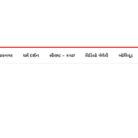
ાવનગર
ધર્મ દર્શન
સૌરાષ્ટ – કચ્છ
વિડિયો ગેલેરી
બોલિવૂડ