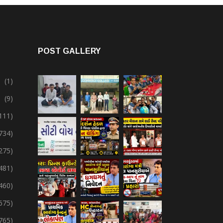
POST GALLERY
(1)
(9)
111)
734)
275)
,481)
,460)
675)
765)