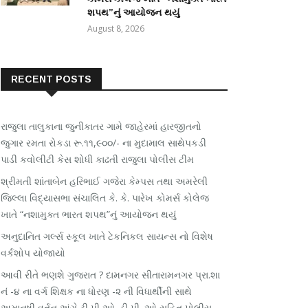
શપથ”નું આયોજન થયું
August 8, 2026
RECENT POSTS
રાજુલા તાલુકાના જુનીકાતર ગામે જાહેરમાં હારજીતનો
જુગાર રમતા રોકડા રૂ.૧૧,૯૦૦/- ના મુદામાલ સાથેપકડી
પાડી કવોલીટી કેસ શોધી કાઢતી રાજુલા પોલીસ ટીમ
શ્રીમતી શાંતાબેન હરિભાઈ ગજેરા કેમ્પસ તથા અમરેલી
જિલ્લા વિદ્યાસભા સંચાલિત કે. કે. પારેખ કોમર્સ કોલેજ
ખાતે “નશામુક્ત ભારત શપથ”નું આયોજન થયું
અનુદાનિત ગર્લ્સ સ્કૂલ ખાતે ટેકનિકલ સાયન્સ નો વિશેષ
વર્કશોપ યોજાયો
આવી રીતે ભણશે ગુજરાત ? દામનગર સીતારામનગર પ્રા.શા
નં -૪ ના વર્ગ શિક્ષક ના ધોરણ -૨ ની વિધાર્થીની સાથે
અમાનુષી વર્તન અંગે ટી પી ઓ .ડી પી. ઓ સહિત પોલીસ