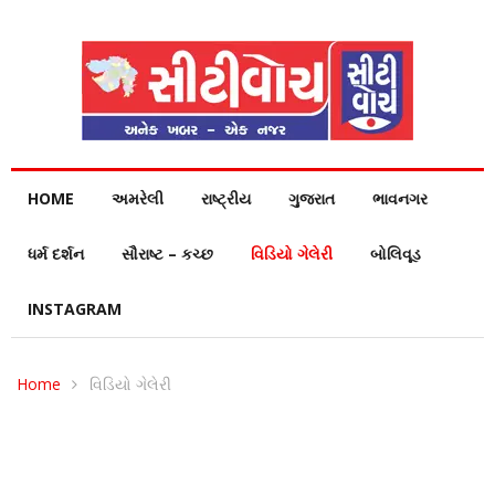
HOME
અમરેલી
રાષ્ટ્રીય
ગુજરાત
ભાવનગર
ધર્મ દર્શન
સૌરાષ્ટ – કચ્છ
વિડિયો ગેલેરી
બોલિવૂડ
INSTAGRAM
Home
વિડિયો ગેલેરી