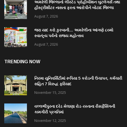
અમરેલી જિલ્લાનો લીસ્ટેડ પ્રોહીબીશન બુટલેગર્સ તથા
હીસ્ટ્રીશીટર નાસતા ફરતા આરોપીને બોટાદ જિલ્લા
ખાતેથી ઝડપી પાડતી અમરેલી એસ.ઓ.જી.ટીમ.
August 7, 2026
જરા યાદ કરો કુરબાની… અમરેલીના આંગણે ૮૦મો
સ્વાતંત્ર્ય પર્વનો રાજ્ય મહોત્સવ
August 7, 2026
TRENDING NOW
નિરમા યુનિવર્સિટીમાં રૂપિયા 5 કરોડની ઉચાપત, કર્મચારી
સહિત 7 વિરુદ્ધ ફરિયાદ
November 15, 2025
વલ્લભીપુરના દરેડ મેલાણા રોડ-રસ્તાના રીસર્ફેસિંગની
કામગીરી પ્રગતિમાં
November 12, 2025