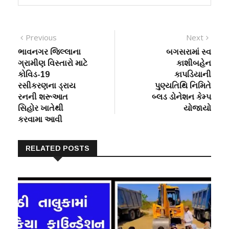
Post
Previous
Next
Previous
Next
post:
post:
ભાવનગર જિલ્લાના
બગસરામાં સ્વ
navigation
ગ્રામીણ વિસ્તારો માટે
કાશીબહેન
કોવિડ-19
કાપડિયાની
રસીકરણના ડ્રાય
પુણ્યતિથિ નિમિતે
રનની શરૂઆત
બ્લડ ડોનેશન કેમ્પ
સિહોર ખાતેથી
યોજાયો
કરવામા આવી
RELATED POSTS