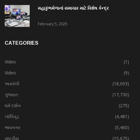
મહાકુંભમેળાનાં સમાચાર માટે વિશેષ કેન્દ્ર
February 5, 2025
CATEGORIES
Video
(1)
Video
(9)
અમરેલી
(18,093)
ગુજરાત
(17,730)
ધર્મ દર્શન
(275)
બોલિવૂડ
(4,481)
ભાવનગર
(5,460)
રાષ્ટ્રીય
(15,675)