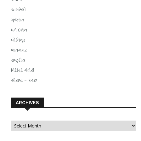
અમરેલી
ગુજરાત
ધર્મ દર્શન
બોલિવૂડ
ભાવનગર
રાષ્ટ્રીય
વિડિયો ગેલેરી
સૌરાષ્ટ – કચ્છ
ARCHIVES
Archives