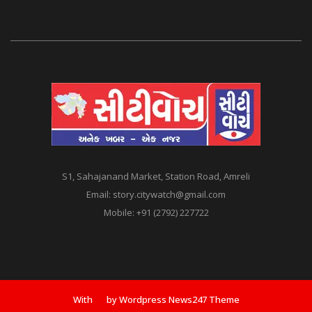
S1, Sahajanand Market, Station Road, Amreli
Email:
story.citywatch@gmail.com
Mobile:
+91 (2792) 227722
With
by Wordpress News247 Theme