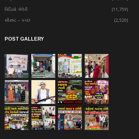
વિડિયો ગેલેરી
(11,759)
સૌરાષ્ટ – કચ્છ
(2,520)
POST GALLERY