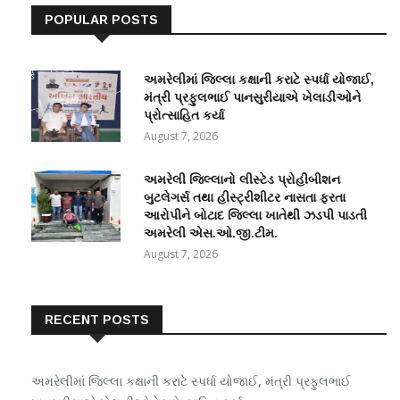
POPULAR POSTS
અમરેલીમાં જિલ્લા કક્ષાની કરાટે સ્પર્ધા યોજાઈ,
મંત્રી પ્રફુલભાઈ પાનસુરીયાએ ખેલાડીઓને
પ્રોત્સાહિત કર્યા
August 7, 2026
અમરેલી જિલ્લાનો લીસ્ટેડ પ્રોહીબીશન
બુટલેગર્સ તથા હીસ્ટ્રીશીટર નાસતા ફરતા
આરોપીને બોટાદ જિલ્લા ખાતેથી ઝડપી પાડતી
અમરેલી એસ.ઓ.જી.ટીમ.
August 7, 2026
RECENT POSTS
અમરેલીમાં જિલ્લા કક્ષાની કરાટે સ્પર્ધા યોજાઈ, મંત્રી પ્રફુલભાઈ