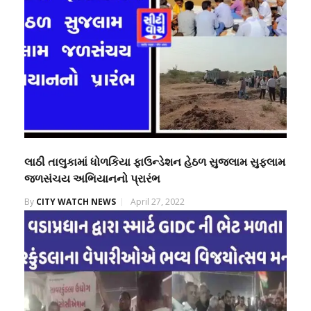
લાઠી તાલુકામાં ધોળકિયા ફાઉન્ડેશન હેઠળ સુજલામ સુફલામ
જળસંચય અભિયાનનો પ્રારંભ
By
CITY WATCH NEWS
April 27, 2022