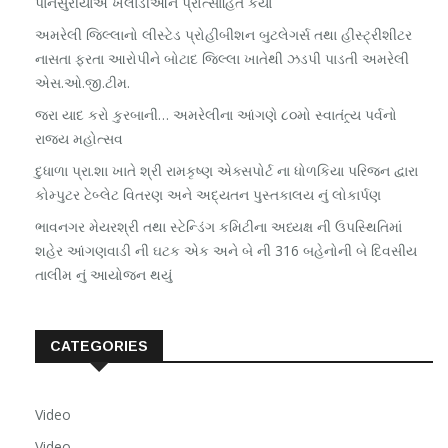
પાનસુરીયાએ ખેલાડીઓને પ્રોત્સાહિત કર્યા
અમરેલી જિલ્લાનો લીસ્ટેડ પ્રોહીબીશન બુટલેગર્સ તથા હીસ્ટ્રીશીટર
નાસતા ફરતા આરોપીને બોટાદ જિલ્લા ખાતેથી ઝડપી પાડતી અમરેલી
એસ.ઓ.જી.ટીમ.
જરા યાદ કરો કુરબાની… અમરેલીના આંગણે ૮૦મો સ્વાતંત્ર્ય પર્વનો
રાજ્ય મહોત્સવ
દુધાળા પ્રા.શા ખાતે શ્રી રામકૃષ્ણ એક્સપોર્ટ ના ધોળકિયા પરિજન દ્વારા
કોમ્પુટર ટેબ્લેટ વિતરણ અને અદ્યતન પુસ્તકાલય નું લોકાર્પણ
ભાવનગર મેયરશ્રી તથા સ્ટેન્ડિંગ કમિટીના અધ્યક્ષ ની ઉપસ્થિતિમાં
શહેર આંગણવાડી ની ઘટક એક અને બે ની 316 બહેનોની બે દિવસીય
તાલીમ નું આયોજન થયું
CATEGORIES
Video
Video