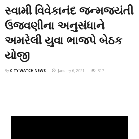
સ્વામી વિવેકાનંદ જન્મજયંતી
ઉજવણીના અનુસંધાને
અમરેલી યુવા ભાજપે બેઠક
યોજી
By
CITY WATCH NEWS
January 6, 2021
317