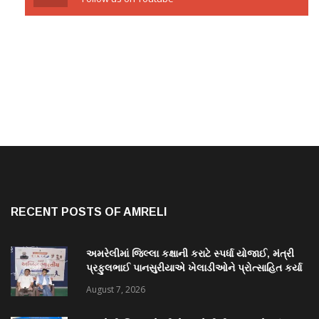
RECENT POSTS OF AMRELI
અમરેલીમાં જિલ્લા કક્ષાની કરાટે સ્પર્ધા યોજાઈ, મંત્રી
પ્રફુલભાઈ પાનસુરીયાએ ખેલાડીઓને પ્રોત્સાહિત કર્યા
August 7, 2026