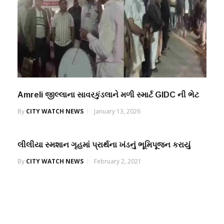
Amreli જીલ્લાના સાવરકુંડલાને મળી સ્માર્ટ GIDC ની ભેટ
By
CITY WATCH NEWS
January 13, 2026
લીલીયા સ્મશાન ગૃહમાં પ્રાર્થના ખંડનું ભૂમિપૂજન કરાયું
By
CITY WATCH NEWS
February 2, 2021