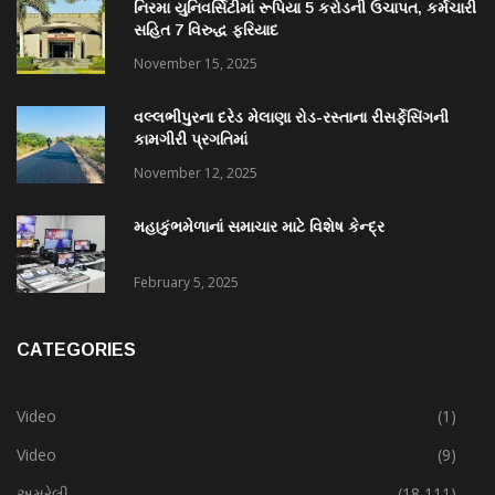
નિરમા યુનિવર્સિટીમાં રૂપિયા 5 કરોડની ઉચાપત, કર્મચારી
સહિત 7 વિરુદ્ધ ફરિયાદ
November 15, 2025
વલ્લભીપુરના દરેડ મેલાણા રોડ-રસ્તાના રીસર્ફેસિંગની
કામગીરી પ્રગતિમાં
November 12, 2025
મહાકુંભમેળાનાં સમાચાર માટે વિશેષ કેન્દ્ર
February 5, 2025
CATEGORIES
Video
(1)
Video
(9)
અમરેલી
(18,111)