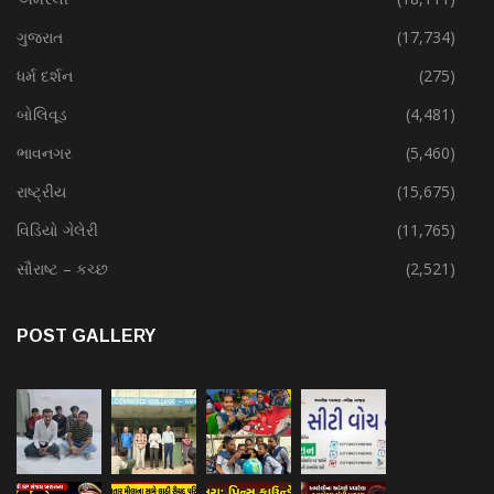
ગુજરાત
(17,734)
ધર્મ દર્શન
(275)
બોલિવૂડ
(4,481)
ભાવનગર
(5,460)
રાષ્ટ્રીય
(15,675)
વિડિયો ગેલેરી
(11,765)
સૌરાષ્ટ – કચ્છ
(2,521)
POST GALLERY