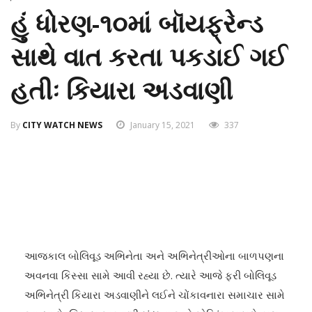
હું ધોરણ-૧૦માં બૉયફ્રેન્ડ
સાથે વાત કરતા પકડાઈ ગઈ
હતીઃ કિયારા અડવાણી
By
CITY WATCH NEWS
January 15, 2021
337
આજકાલ બોલિવૂડ અભિનેતા અને અભિનેત્રીઓના બાળપણના
અવનવા કિસ્સા સામે આવી રહ્યા છે. ત્યારે આજે ફરી બોલિવૂડ
અભિનેત્રી કિયારા અડવાણીને લઈને ચોંકાવનારા સમાચાર સામે