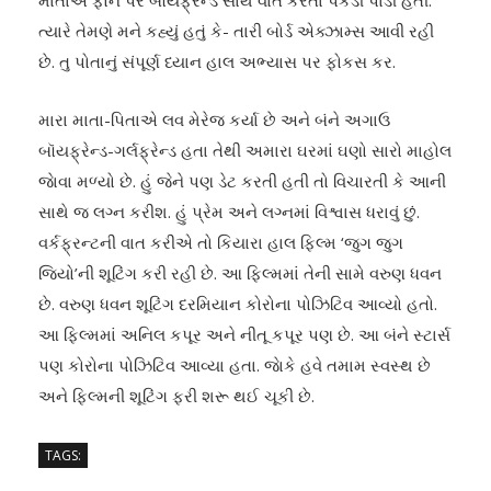
માતાએ ફોન પર બૉયફ્રેન્ડ સાથે વાત કરતા પકડી પાડી હતી.
ત્યારે તેમણે મને કહ્યું હતું કે- તારી બોર્ડ એક્ઝામ્સ આવી રહી
છે. તુ પોતાનું સંપૂર્ણ ધ્યાન હાલ અભ્યાસ પર ફોકસ કર.
મારા માતા-પિતાએ લવ મેરેજ કર્યા છે અને બંને અગાઉ
બૉયફ્રેન્ડ-ગર્લફ્રેન્ડ હતા તેથી અમારા ઘરમાં ઘણો સારો માહોલ
જાેવા મળ્યો છે. હું જેને પણ ડેટ કરતી હતી તો વિચારતી કે આની
સાથે જ લગ્ન કરીશ. હું પ્રેમ અને લગ્નમાં વિશ્વાસ ધરાવું છું.
વર્કફ્રન્ટની વાત કરીએ તો કિયારા હાલ ફિલ્મ ‘જુગ જુગ
જિયો’ની શૂટિંગ કરી રહી છે. આ ફિલ્મમાં તેની સામે વરુણ ધવન
છે. વરુણ ધવન શૂટિંગ દરમિયાન કોરોના પોઝિટિવ આવ્યો હતો.
આ ફિલ્મમાં અનિલ કપૂર અને નીતૂ કપૂર પણ છે. આ બંને સ્ટાર્સ
પણ કોરોના પોઝિટિવ આવ્યા હતા. જાેકે હવે તમામ સ્વસ્થ છે
અને ફિલ્મની શૂટિંગ ફરી શરૂ થઈ ચૂકી છે.
TAGS: