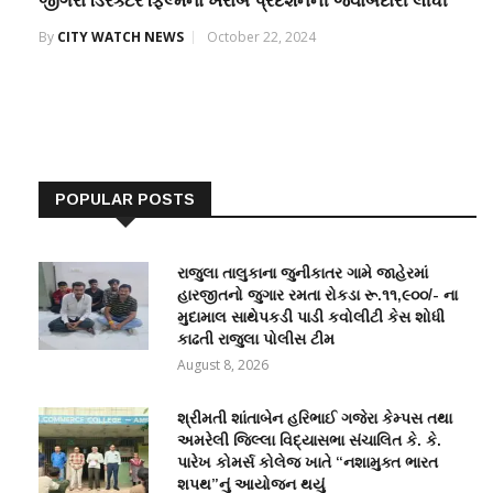
જીગરા ડિરેક્ટરે ફિલ્મના ખરાબ પ્રદર્શનની જવાબદારી લીધી
By
CITY WATCH NEWS
October 22, 2024
POPULAR POSTS
રાજુલા તાલુકાના જુનીકાતર ગામે જાહેરમાં
હારજીતનો જુગાર રમતા રોકડા રૂ.૧૧,૯૦૦/- ના
મુદામાલ સાથેપકડી પાડી કવોલીટી કેસ શોધી
કાઢતી રાજુલા પોલીસ ટીમ
August 8, 2026
શ્રીમતી શાંતાબેન હરિભાઈ ગજેરા કેમ્પસ તથા
અમરેલી જિલ્લા વિદ્યાસભા સંચાલિત કે. કે.
પારેખ કોમર્સ કોલેજ ખાતે “નશામુક્ત ભારત
શપથ”નું આયોજન થયું