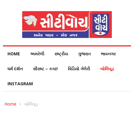
HOME
અમરેલી
રાષ્ટ્રીય
ગુજરાત
ભાવનગર
ધર્મ દર્શન
સૌરાષ્ટ – કચ્છ
વિડિયો ગેલેરી
બોલિવૂડ
INSTAGRAM
Home
બોલિવૂડ