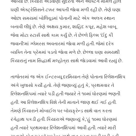
આવ્યા છે. કિયારા અડવાણી સુંદરતા અને એક્ટિંગ મામલે હાલ
ઘણી એક્ટ્રેસિસને ટક્કર આપતી જાેવા મળી રહી છે. તેણે ઘણા
ઓછા સમયમાં બોલિવૂડમાં પોતાની માટે એક અલગ સ્થાન
બનાવી લીધું છે. તેણે અક્ષય કુમાર, શાહિદ કપૂર, મહેશ બાબૂ
જેવા મોટા સ્ટાર્સ સાથે કામ કર્યું છે. તે છેલ્લે ફિલ્મ ‘ઈંદુ કી
જવાની’માં ગ્લેમરસ અવતારમાં જાેવા મળી હતી. જેમાં દરેક
વ્યક્તિ તેના પ્રેમમાં પડતો જાેવા મળે છે. છેલ્લા ઘણા સમયથી
કિયારાનું નામ સિદ્ધાર્થ મલ્હોત્રા સાથે જાેડવામાં આવી રહ્યું છે.
તાજેતરમાં જ એક ઈન્ટરવ્યૂ દરમિયાન તેણે પોતાના રિલેશનશિપ
અંગે ખુલાસો કર્યો હતો. તેણે જણાવ્યું હતું કે, પ્રથમવાર તે
રિલેશનશિપમાં ત્યારે પડી હતી જ્યારે તે ૧૦માં ધોરણમાં ભણતી
હતી. આ રિલેશનશિપ વિશે તેની માતાને જાણ થઈ ગઈ હતી.
તેમણે કિયારાને મોબાઈલ પર બૉયફ્રેન્ડ સાથે વાત કરતા
રંગેહાથ પકડી હતી. કિયારાએ જણાવ્યું કે,’હું ૧૦મા ધોરણમાં
હતી ત્યારે પ્રથમવાર રિલેશનશિપમાં આવી હતી. ત્યારે મારી