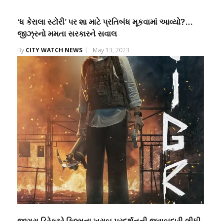
‘ધ કેરાલા સ્ટોરી’ પર શા માટે પ્રતિબંધ મૂકવામાં આવ્યો?…
જીઝ્રનો મમતા સરકારને સવાલ
By
CITY WATCH NEWS
May 13, 2023