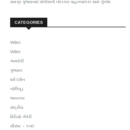
સમગ્ર ગુજરાતમાં પોલીસની બેદરકાર વાહનચાલકો સામે ઝુંબેશ
CATEGORIES
Video
Video
અમરેલી
ગુજરાત
ધર્મ દર્શન
બોલિવૂડ
ભાવનગર
રાષ્ટ્રીય
વિડિયો ગેલેરી
સૌરાષ્ટ – કચ્છ