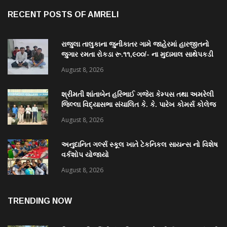
RECENT POSTS OF AMRELI
રાજુલા તાલુકાના જુનીકાતર ગામે જાહેરમાં હારજીતનો
જુગાર રમતા રોકડા રૂ.૧૧,૯૦૦/- ના મુદામાલ સાથેપકડી
પાડી કવોલીટી કેસ શોધી કાઢતી રાજુલા પોલીસ ટીમ
August 8, 2026
શ્રીમતી શાંતાબેન હરિભાઈ ગજેરા કેમ્પસ તથા અમરેલી
જિલ્લા વિદ્યાસભા સંચાલિત કે. કે. પારેખ કોમર્સ કોલેજ
ખાતે “નશામુક્ત ભારત શપથ”નું આયોજન થયું
August 8, 2026
અનુદાનિત ગર્લ્સ સ્કૂલ ખાતે ટેકનિકલ સાયન્સ નો વિશેષ
વર્કશોપ યોજાયો
August 8, 2026
TRENDING NOW