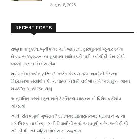
August 8, 2026
RECENT POSTS
રાજુલા તાલુકાના જુનીકાતર ગામે જાહેરમાં હારજીતનો જુગાર રમતા
રોકડા રૂ.૧૧,૯૦૦/- ના મુદામાલ સાથેપકડી પાડી કવોલીટી કેસ શોધી
કાઢતી રાજુલા પોલીસ ટીમ
શ્રીમતી શાંતાબેન હરિભાઈ ગજેરા કેમ્પસ તથા અમરેલી જિલ્લા
વિદ્યાસભા સંચાલિત કે. કે. પારેખ કોમર્સ કોલેજ ખાતે “નશામુક્ત ભારત
શપથ”નું આયોજન થયું
અનુદાનિત ગર્લ્સ સ્કૂલ ખાતે ટેકનિકલ સાયન્સ નો વિશેષ વર્કશોપ
યોજાયો
આવી રીતે ભણશે ગુજરાત ? દામનગર સીતારામનગર પ્રા.શા નં -૪ ના
વર્ગ શિક્ષક ના ધોરણ -૨ ની વિધાર્થીની સાથે અમાનુષી વર્તન અંગે ટી પી
ઓ .ડી પી. ઓ સહિત પોલીસ માં રજુઆત