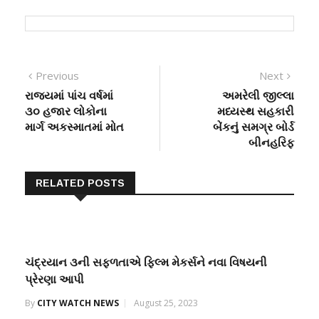
Post
Previous
Next
Previous
Next
post:
post:
રાજ્યમાં પાંચ વર્ષમાં
અમરેલી જીલ્લા
navigation
૩૦ હજાર લોકોના
મધ્યસ્થ સહકારી
માર્ગ અકસ્માતમાં મોત
બેંકનું સમગ્ર બોર્ડ
બીનહરિફ
RELATED POSTS
ચંદ્રયાન ૩ની સફળતાએ ફિલ્મ મેકર્સને નવા વિષયની
પ્રેરણા આપી
By
CITY WATCH NEWS
August 25, 2023