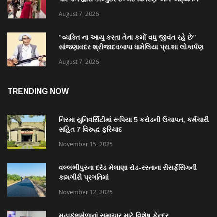
પુસ્તકાલય નું લોકાર્પણ
August 7, 2026
“વ્યક્તિ ના આયુ કરતા તેના કર્મો વધુ જીવંત રહે છે”
સાંજણાવદર શ્રીજાદવબાપા ધામેલિયા પ્રા.શા લોકાર્પણ
માં અનેક પદ્મશ્રી ઉપસ્થિત રહેશે
August 7, 2026
TRENDING NOW
નિરમા યુનિવર્સિટીમાં રૂપિયા 5 કરોડની ઉચાપત, કર્મચારી
સહિત 7 વિરુદ્ધ ફરિયાદ
November 15, 2025
વલ્લભીપુરના દરેડ મેલાણા રોડ-રસ્તાના રીસર્ફેસિંગની
કામગીરી પ્રગતિમાં
November 12, 2025
મહાકુંભમેળાનાં સમાચાર માટે વિશેષ કેન્દ્ર