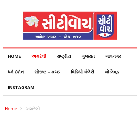
HOME
અમરેલી
રાષ્ટ્રીય
ગુજરાત
ભાવનગર
ધર્મ દર્શન
સૌરાષ્ટ – કચ્છ
વિડિયો ગેલેરી
બોલિવૂડ
INSTAGRAM
Home
અમરેલી