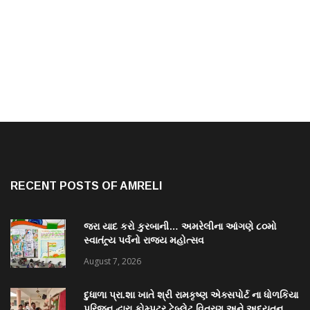
RECENT POSTS OF AMRELI
જરા યાદ કરો કુરબાની… અમરેલીના આંગણે ૮૦મો
સ્વાતંત્ર્ય પર્વનો રાજ્ય મહોત્સવ
August 7, 2026
દુધાળા પ્રા.શા ખાતે શ્રી રામકૃષ્ણ એક્સપોર્ટ ના ધોળકિયા
પરિજન દ્વારા કોમ્પુટર ટેબ્લેટ વિતરણ અને અદ્યતન