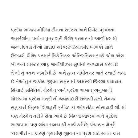
પ્રદેશ ભાજપ મીડિયા ટીમના સદસ્ય અને ડિબેટ પ્રવક્તા
અમરેલીના પનોતા પુત્ર શ્રી શૈલેષ પરમાર નો આજે ૪૯ મો
જન્મ દિવસ તેઓ સાદાઈ થી જરૂરિયાતમંદ બાળકો સાથે
ઉજવશે. શૈલેષ પરમારે મિકેનિકલ એન્જિનિયર સાથે એલ એલ
બી અને માસ્ટર ઓફ જર્નાલીઝમ સુધીનો અભ્યાસ કરેલ છે
તેઓ નું વતન અમરેલી છે અને હાલ ગાંધીનગર ખાતે સ્થાઈ થયા
છે તેઓનું રાજકીય જીવન સફર માં અમરેલી જિલ્લા પંચાયત
સિંચાઈ સમિતિમાં ચેરમેન અને પ્રદેશ ભાજપ અનુજાતી
મોરચામાં પ્રદેશ મંત્રી ની જવાબદારી સંભાળી હતી. તેમજ
સહકારી ક્ષેત્રમાં શૈલહરી ક્રેડિટ કો ઓપરેટિવ સોસાયટી લી. માં
પણ ચેરમેન તરીકે સેવા આપે છે જિલ્લા ભાજપ અને પ્રદેશ
ભાજપ માં પણ લાંબા સમય થી કાર્ય કરે છે. પંચાયત ક્ષેત્રે
કામગીરી ના કારણે ગ્રામીણ જીવન ના પ્રશ્નો માટે સતત કામ