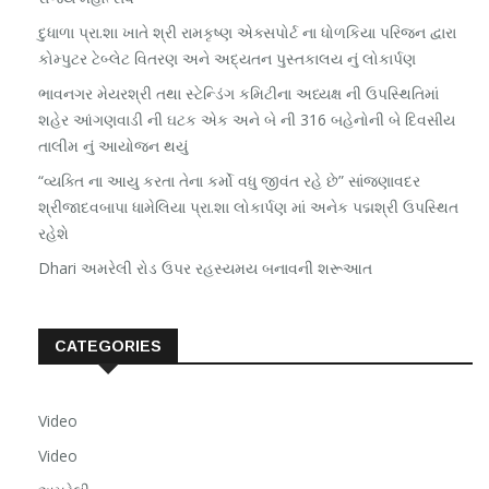
દુધાળા પ્રા.શા ખાતે શ્રી રામકૃષ્ણ એક્સપોર્ટ ના ધોળકિયા પરિજન દ્વારા
કોમ્પુટર ટેબ્લેટ વિતરણ અને અદ્યતન પુસ્તકાલય નું લોકાર્પણ
ભાવનગર મેયરશ્રી તથા સ્ટેન્ડિંગ કમિટીના અધ્યક્ષ ની ઉપસ્થિતિમાં
શહેર આંગણવાડી ની ઘટક એક અને બે ની 316 બહેનોની બે દિવસીય
તાલીમ નું આયોજન થયું
“વ્યક્તિ ના આયુ કરતા તેના કર્મો વધુ જીવંત રહે છે” સાંજણાવદર
શ્રીજાદવબાપા ધામેલિયા પ્રા.શા લોકાર્પણ માં અનેક પદ્મશ્રી ઉપસ્થિત
રહેશે
Dhari અમરેલી રોડ ઉપર રહસ્યમય બનાવની શરૂઆત
CATEGORIES
Video
Video