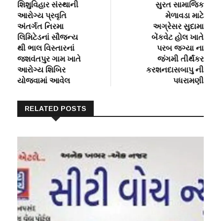
post:
post:
શિશુવિહાર સંસ્થાની
સુરત સામાજિક
navigation
આરોગ્ય પ્રવૃતિ
મેળાવડા માટે
અંતર્ગત નિરમા
અગ્રેસર સુદામા
લિમિટેડનાં સૌજન્ય
બેંકવેટ હોલ ખાતે
થી ભાલ વિસ્તારનાં
પરબ જગ્યા ના
જશવંતપુર ગામ ખાતે
જંગમી તીર્થંકર
આરોગ્ય શિબિર
કરશનદાસબાપુ ની
યોજવામાં આવેલ
પધરામણી
RELATED POSTS