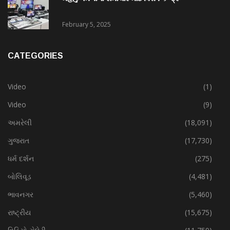
February 5, 2025
CATEGORIES
Video
(1)
Video
(9)
અમરેલી
(18,091)
ગુજરાત
(17,730)
ધર્મ દર્શન
(275)
બોલિવૂડ
(4,481)
ભાવનગર
(5,460)
રાષ્ટ્રીય
(15,675)