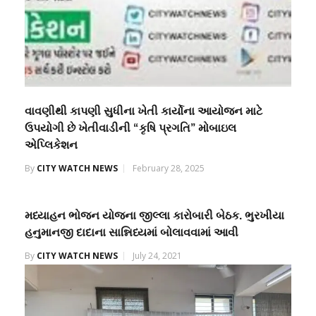
વાવણીથી કાપણી સુધીના ખેતી કાર્યોના આયોજન માટે
ઉપયોગી છે ખેતીવાડીની “કૃષિ પ્રગતિ” મોબાઇલ
એપ્લિકેશન
By
CITY WATCH NEWS
February 28, 2025
મધ્યાહન ભોજન યોજના જીલ્લા કારોબારી બેઠક. ભુરખીયા
હનુમાનજી દાદાના સાન્નિધ્યમાં બોલાવવામાં આવી
By
CITY WATCH NEWS
July 24, 2021