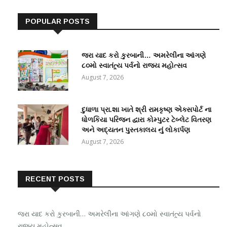
POPULAR POSTS
જરા યાદ કરો કુરબાની… અમરેલીના આંગણે
૮૦મો સ્વાતંત્ર્ય પર્વનો રાજ્ય મહોત્સવ
August 7, 2026
દુધાળા પ્રા.શા ખાતે શ્રી રામકૃષ્ણ એક્સપોર્ટ ના
ધોળકિયા પરિજન દ્વારા કોમ્પુટર ટેબ્લેટ વિતરણ
અને અદ્યતન પુસ્તકાલય નું લોકાર્પણ
August 7, 2026
RECENT POSTS
જરા યાદ કરો કુરબાની… અમરેલીના આંગણે ૮૦મો સ્વાતંત્ર્ય પર્વનો
રાજ્ય મહોત્સવ