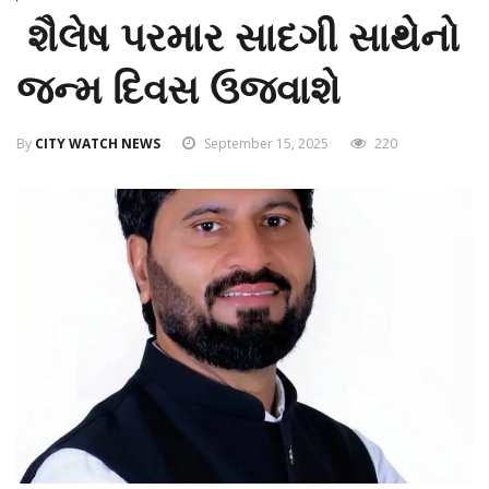
શૈલેષ પરમાર સાદગી સાથેનો
જન્મ દિવસ ઉજવાશે
By
CITY WATCH NEWS
September 15, 2025
220