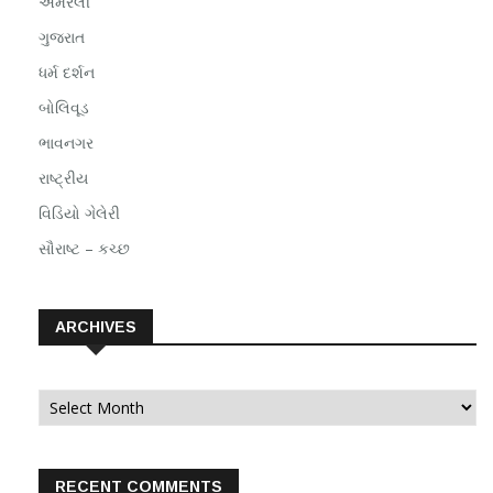
અમરેલી
ગુજરાત
ધર્મ દર્શન
બોલિવૂડ
ભાવનગર
રાષ્ટ્રીય
વિડિયો ગેલેરી
સૌરાષ્ટ – કચ્છ
ARCHIVES
Archives
RECENT COMMENTS