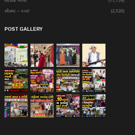
વિડિયો ગેલેરી
(11,759)
સૌરાષ્ટ – કચ્છ
(2,520)
POST GALLERY