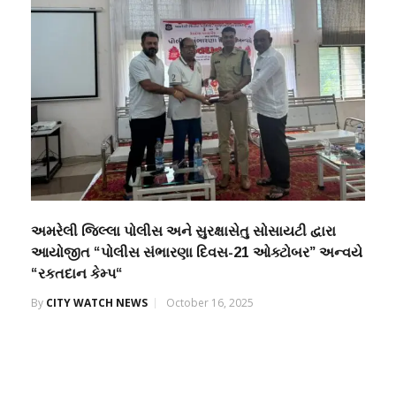
અમરેલી જિલ્લા પોલીસ અને સુરક્ષાસેતુ સોસાયટી દ્વારા
આયોજીત “પોલીસ સંભારણા દિવસ-21 ઓક્ટોબર” અન્વયે
“રકતદાન કેમ્પ“
By
CITY WATCH NEWS
October 16, 2025