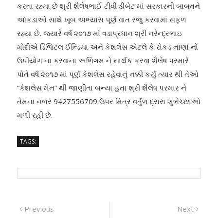
કરતા રહ્યા છે શ્રી શૈલેષભાઈ ટીવી ડીબેટ માં સરકારની બાબતને
આંકડાઓ સાથે ખૂબ અભ્યાસ પૂર્ણ વાત રજુ કરવામાં સફળ
રહ્યા છે. જયારે વર્ષ ૨૦૧૭ માં વડાપ્રધાન શ્રી નરેન્દ્રભાઇ
મોદીએ ડિજિટલ ઈન્ડિયા અને કેશલેસ એટલે કે રોકડ નાણાં નો
ઉપીયોગ ના કરવાના અભિગમ ને સાર્થક કરવા શૈલેષ પરમારે
પોતે વર્ષ ૨૦૧૭ માં પૂર્ણ કેશલેસ રહેવાનું નક્કી કર્યું ત્યાર થી તેઓ
“કેશલેસ મેન” થી જાણીતા બન્યા હતા શ્રી શૈલેષ પરમાર ને
તેમના નંબર 9427556709 ઉપર મિત્ર વર્તુળ દ્રારા શુભેચ્છાઓ
મળી રહી છે.
TAGS:
Post
Previous
Next
Previous
Next