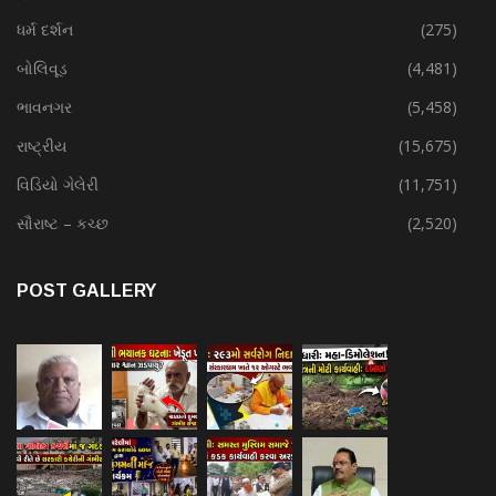
ધર્મ દર્શન
(275)
બોલિવૂડ
(4,481)
ભાવનગર
(5,458)
રાષ્ટ્રીય
(15,675)
વિડિયો ગેલેરી
(11,751)
સૌરાષ્ટ – કચ્છ
(2,520)
POST GALLERY