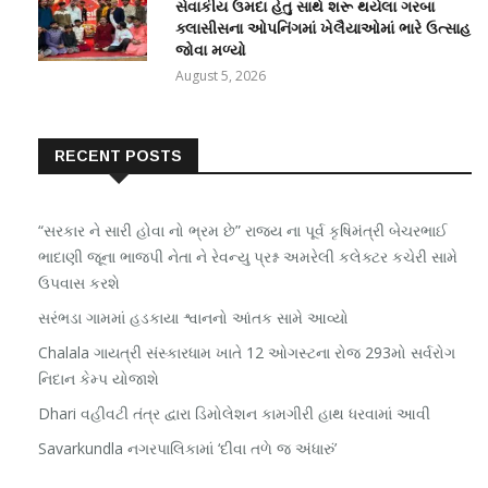
સેવાકીય ઉમદા હેતુ સાથે શરૂ થયેલા ગરબા
ક્લાસીસના ઓપનિંગમાં ખેલૈયાઓમાં ભારે ઉત્સાહ
જોવા મળ્યો
August 5, 2026
RECENT POSTS
“સરકાર ને સારી હોવા નો ભ્રમ છે” રાજ્ય ના પૂર્વ કૃષિમંત્રી બેચરભાઈ
ભાદાણી જૂના ભાજપી નેતા ને રેવન્યુ પ્રશ્ન અમરેલી કલેક્ટર કચેરી સામે
ઉપવાસ કરશે
સરંભડા ગામમાં હડકાયા શ્વાનનો આંતક સામે આવ્યો
Chalala ગાયત્રી સંસ્કારધામ ખાતે 12 ઓગસ્ટના રોજ 293મો સર્વરોગ
નિદાન કેમ્પ યોજાશે
Dhari વહીવટી તંત્ર દ્વારા ડિમોલેશન કામગીરી હાથ ધરવામાં આવી
Savarkundla નગરપાલિકામાં ‘દીવા તળે જ અંધારું’