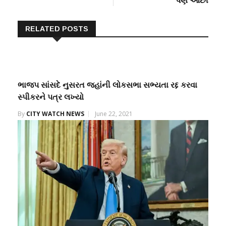
પણ ઓછી
RELATED POSTS
ભાજપ સાંસદે નુસરત જહાંની લોકસભા સભ્યતા રદ્દ કરવા
સ્પીકરને પત્ર લખ્યો
By
CITY WATCH NEWS
June 22, 2021