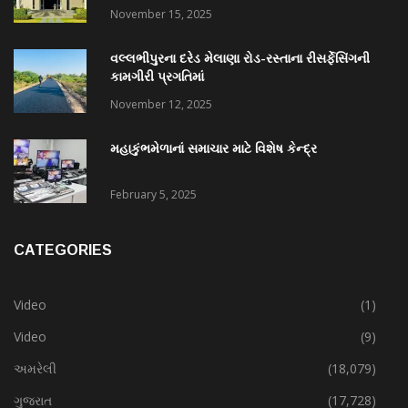
November 15, 2025
વલ્લભીપુરના દરેડ મેલાણા રોડ-રસ્તાના રીસર્ફેસિંગની
કામગીરી પ્રગતિમાં
November 12, 2025
મહાકુંભમેળાનાં સમાચાર માટે વિશેષ કેન્દ્ર
February 5, 2025
CATEGORIES
Video
(1)
Video
(9)
અમરેલી
(18,079)
ગુજરાત
(17,728)