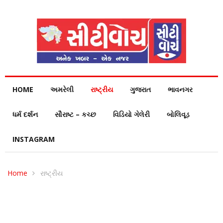
HOME
અમરેલી
રાષ્ટ્રીય
ગુજરાત
ભાવનગર
ધર્મ દર્શન
સૌરાષ્ટ – કચ્છ
વિડિયો ગેલેરી
બોલિવૂડ
INSTAGRAM
Home
રાષ્ટ્રીય