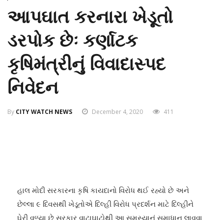
આપઘાત કરનારા ખેડૂતો
ડરપોક છેઃ કર્ણાટક
કૃષિમંત્રીનું વિવાદાસ્પદ
નિવેદન
By
CITY WATCH NEWS
December 4, 2020
411
હાલ મોદી સરકારના કૃષિ કાયદાનો વિરોધ થઈ રહ્યો છે અને
છેલ્લા ૯ દિવસથી ખેડૂતોએ દિલ્હી વિરોધ પ્રદર્શન માટે દિલ્હીને
ઘેરી વળ્યા છે સરકાર વાટાઘાટોથી આ સમસ્યાનું સમાધાન લાવવા