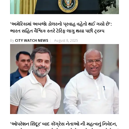
‘અમેરિકામાં અબજાે ડોલરનો પ્રવાહ વહેતો થઈ ગયો છે‘:
ભારત સહિત વૈશ્વિક સ્તરે ટેરિફ લાગુ થયા પછી ટ્રમ્પ
By
CITY WATCH NEWS
August 8, 2025
‘ઓપરેશન સિંદૂર’ બાદ કોંગ્રેસ નેતાઓ ની મહત્વનું નિવેદન,