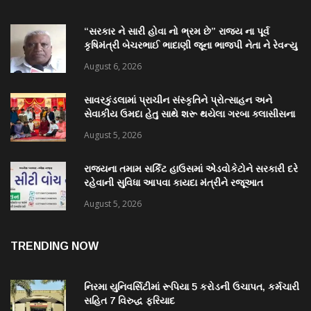
“સરકાર ને સારી હોવા નો ભ્રમ છે” રાજ્ય ના પૂર્વ
કૃષિમંત્રી બેચરભાઈ ભાદાણી જૂના ભાજપી નેતા ને રેવન્યુ
પ્રશ્ન અમરેલી કલેક્ટર કચેરી સામે ઉપવાસ કરશે
August 6, 2026
સાવરકુંડલામાં પ્રાચીન સંસ્કૃતિને પ્રોત્સાહન અને
સેવાકીય ઉમદા હેતુ સાથે શરૂ થયેલા ગરબા ક્લાસીસના
ઓપનિંગમાં ખેલૈયાઓમાં ભારે ઉત્સાહ જોવા મળ્યો
August 5, 2026
રાજ્યના તમામ સર્કિટ હાઉસમાં એડવોકેટોને સરકારી દરે
રહેવાની સુવિધા આપવા કાયદા મંત્રીને રજૂઆત
August 5, 2026
TRENDING NOW
નિરમા યુનિવર્સિટીમાં રૂપિયા 5 કરોડની ઉચાપત, કર્મચારી
સહિત 7 વિરુદ્ધ ફરિયાદ