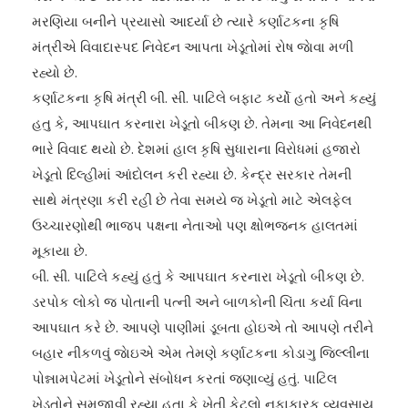
મરણિયા બનીને પ્રયાસો આદર્યા છે ત્યારે કર્ણાટકના કૃષિ
મંત્રીએ વિવાદાસ્પદ નિવેદન આપતા ખેડૂતોમાં રોષ જાેવા મળી
રહ્યો છે.
કર્ણાટકના કૃષિ મંત્રી બી. સી. પાટિલે બફાટ કર્યો હતો અને કહ્યું
હતુ કે, આપઘાત કરનારા ખેડૂતો બીકણ છે. તેમના આ નિવેદનથી
ભારે વિવાદ થયો છે. દેશમાં હાલ કૃષિ સુધારાના વિરોધમાં હજારો
ખેડૂતો દિલ્હીમાં આંદોલન કરી રહ્યા છે. કેન્દ્ર સરકાર તેમની
સાથે મંત્રણા કરી રહી છે તેવા સમયે જ ખેડૂતો માટે એલફેલ
ઉચ્ચારણોથી ભાજપ પક્ષના નેતાઓ પણ ક્ષોભજનક હાલતમાં
મૂકાયા છે.
બી. સી. પાટિલે કહ્યું હતું કે આપઘાત કરનારા ખેડૂતો બીકણ છે.
ડરપોક લોકો જ પોતાની પત્ની અને બાળકોની ચિંતા કર્યા વિના
આપઘાત કરે છે. આપણે પાણીમાં ડૂબતા હોઇએ તો આપણે તરીને
બહાર નીકળવું જાેઇએ એમ તેમણે કર્ણાટકના કોડાગુ જિલ્લીના
પોન્નામપેટમાં ખેડૂતોને સંબોધન કરતાં જણાવ્યું હતું. પાટિલ
ખેડૂતોને સમજાવી રહ્યા હતા કે ખેતી કેટલો નફાકારક વ્યવસાય