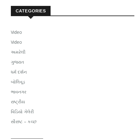
CATEGORIES
Video
Video
અમરેલી
ગુજરાત
ધર્મ દર્શન
બોલિવૂડ
ભાવનગર
રાષ્ટ્રીય
વિડિયો ગેલેરી
સૌરાષ્ટ – કચ્છ