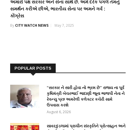
અમારો પક્ષ સરકાર અને સેના સાથે છે. અમે દરેક પગલે તેમનું
સમર્થન કરીએ છીએ, ભારતીય સેના પર અમને ગર્વ :
કોંગ્રેસ
By
CITY WATCH NEWS
May 7, 2025
POPULAR POSTS
“સરકાર ને સારી હોવા નો ભ્રમ છે” રાજ્ય ના પૂર્વ
કૃષિમંત્રી બેચરભાઈ ભાદાણી જૂના ભાજપી નેતા ને
રેવન્યુ પ્રશ્ન અમરેલી કલેક્ટર કચેરી સામે
ઉપવાસ કરશે
August 6, 2026
સાવરકુંડલામાં પ્રાચીન સંસ્કૃતિને પ્રોત્સાહન અને