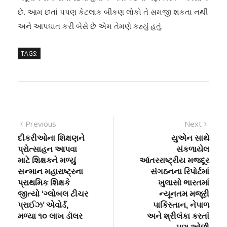
છે. આમ છતાં પપણ કેટલાક બીકણ લોકો તે સમજી શકતા નથી
અને આપઘાત કરી બેસે છે એમ તેમણે કહ્યું હતું.
TAGS:
Post
Previous
Next
Previous
Next
post:
post:
દીકરીઓના શિક્ષણને
યુએન સાથે
navigation
પ્રોત્સાહન આપવા
સંકળાયેલ
માટે શિક્ષકને મળ્યું
આંતરરાષ્ટ્રીય મજદૂર
સન્માન મહારાષ્ટ્રના
સંગઠનના રિપોર્ટમાં
પ્રાથમિક શિક્ષકે
ખુલાસો ભારતમાં
જીત્યો ‘ગ્લોબલ ટીચર
ન્યૂનતમ મજૂરી
પ્રાઈઝ’ એવોર્ડ,
પાકિસ્તાન, નેપાળ
મળ્યા ૧૦ લાખ ડૉલર
અને શ્રીલંકા કરતાં