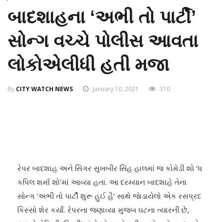
બાદશાહના ‘અભી તો પાર્ટી’
સોન્ગ વચ્ચે પોલીસ આવતા
લોકોએલીધી હતી મજા
By
CITY WATCH NEWS
January 10, 2021
310
રેપર બાદશાહ અને સિંગર સુખબીર સિંહ હાલમાં જ કોમેડી શો ‘ધ
કપિલ શર્મા શો’માં આવ્યા હતા. આ દરમ્યાન બાદશાહે તેના
સોન્ગ ‘અભી તો પાર્ટી શુરૂ હુઈ હૈ’ સાથે જાેડાયેલો એક રસપ્રદ
કિસ્સો શેર કર્યો. રેપરના જણાવ્યા મુજબ ઘટના ત્યારની છે,