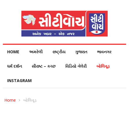
HOME
અમરેલી
રાષ્ટ્રીય
ગુજરાત
ભાવનગર
ધર્મ દર્શન
સૌરાષ્ટ – કચ્છ
વિડિયો ગેલેરી
બોલિવૂડ
INSTAGRAM
Home
બોલિવૂડ