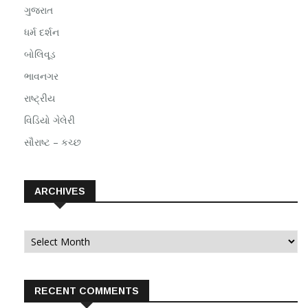
ગુજરાત
ધર્મ દર્શન
બોલિવૂડ
ભાવનગર
રાષ્ટ્રીય
વિડિયો ગેલેરી
સૌરાષ્ટ – કચ્છ
ARCHIVES
Archives
RECENT COMMENTS