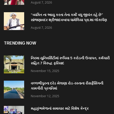
August 7, 2026
“વ્યક્તિ ના આયુ કરતા તેના કર્મો વધુ જીવંત રહે છે”
સાંજણાવદર શ્રીજાદવબાપા ધામેલિયા પ્રા.શા લોકાર્પણ
માં અનેક પદ્મશ્રી ઉપસ્થિત રહેશે
August 7, 2026
TRENDING NOW
નિરમા યુનિવર્સિટીમાં રૂપિયા 5 કરોડની ઉચાપત, કર્મચારી
સહિત 7 વિરુદ્ધ ફરિયાદ
November 15, 2025
વલ્લભીપુરના દરેડ મેલાણા રોડ-રસ્તાના રીસર્ફેસિંગની
કામગીરી પ્રગતિમાં
November 12, 2025
મહાકુંભમેળાનાં સમાચાર માટે વિશેષ કેન્દ્ર