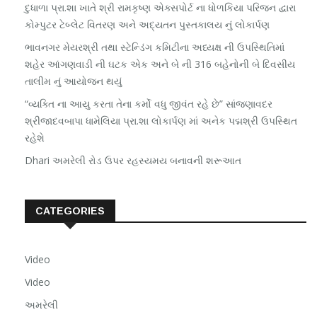
દુધાળા પ્રા.શા ખાતે શ્રી રામકૃષ્ણ એક્સપોર્ટ ના ધોળકિયા પરિજન દ્વારા
કોમ્પુટર ટેબ્લેટ વિતરણ અને અદ્યતન પુસ્તકાલય નું લોકાર્પણ
ભાવનગર મેયરશ્રી તથા સ્ટેન્ડિંગ કમિટીના અધ્યક્ષ ની ઉપસ્થિતિમાં
શહેર આંગણવાડી ની ઘટક એક અને બે ની 316 બહેનોની બે દિવસીય
તાલીમ નું આયોજન થયું
“વ્યક્તિ ના આયુ કરતા તેના કર્મો વધુ જીવંત રહે છે” સાંજણાવદર
શ્રીજાદવબાપા ધામેલિયા પ્રા.શા લોકાર્પણ માં અનેક પદ્મશ્રી ઉપસ્થિત
રહેશે
Dhari અમરેલી રોડ ઉપર રહસ્યમય બનાવની શરૂઆત
CATEGORIES
Video
Video
અમરેલી