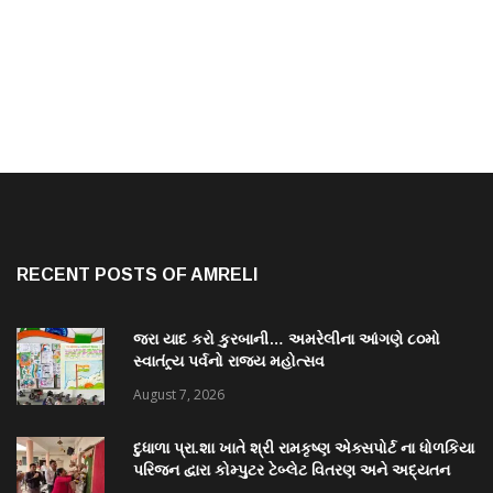
RECENT POSTS OF AMRELI
જરા યાદ કરો કુરબાની… અમરેલીના આંગણે ૮૦મો
સ્વાતંત્ર્ય પર્વનો રાજ્ય મહોત્સવ
August 7, 2026
દુધાળા પ્રા.શા ખાતે શ્રી રામકૃષ્ણ એક્સપોર્ટ ના ધોળકિયા
પરિજન દ્વારા કોમ્પુટર ટેબ્લેટ વિતરણ અને અદ્યતન
પુસ્તકાલય નું લોકાર્પણ