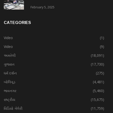
February 5, 2025
CATEGORIES
Video
(1)
Video
(9)
અમરેલી
(18,091)
ગુજરાત
(17,730)
ધર્મ દર્શન
(275)
બોલિવૂડ
(4,481)
ભાવનગર
(5,460)
રાષ્ટ્રીય
(15,675)
વિડિયો ગેલેરી
(11,759)