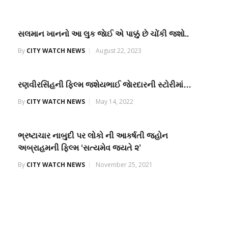
સલમાન ખાનનો આ લુક જાેઈ એ પાક્કું છે ચોંકી જશો..
By
CITY WATCH NEWS
August 22, 2023
રણવીરસિંહની ફિલ્મ જશેયભાઈ જાેરદારની સ્ટોરીમાં…
By
CITY WATCH NEWS
May 14, 2022
ભ્રષ્ટાચાર નાબુદી પર લોકો ની આકર્ષતી જ્હોન
અબ્રાહમની ફિલ્મ ‘સત્યમેવ જયતે ૨’
By
CITY WATCH NEWS
November 25, 2021