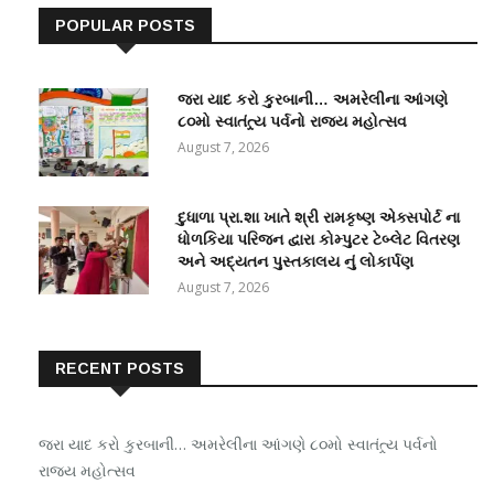
POPULAR POSTS
જરા યાદ કરો કુરબાની… અમરેલીના આંગણે
૮૦મો સ્વાતંત્ર્ય પર્વનો રાજ્ય મહોત્સવ
August 7, 2026
દુધાળા પ્રા.શા ખાતે શ્રી રામકૃષ્ણ એક્સપોર્ટ ના
ધોળકિયા પરિજન દ્વારા કોમ્પુટર ટેબ્લેટ વિતરણ
અને અદ્યતન પુસ્તકાલય નું લોકાર્પણ
August 7, 2026
RECENT POSTS
જરા યાદ કરો કુરબાની… અમરેલીના આંગણે ૮૦મો સ્વાતંત્ર્ય પર્વનો
રાજ્ય મહોત્સવ