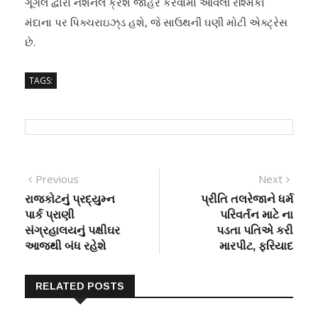
ગૂગલ દ્વારા નેશનલ ક્રશ જાહેર કરવામાં આવેલી રશ્મિકા
મંદાના પર પિક્ચરાઇઝ્‌ડ હશે, જે સાઉથની ઘણી મોટી એક્ટ્રેસ
છે.
TAGS:
Post
Previous
Next
Previous
Next
post:
post:
રાજકોટનું પ્રદ્યુમ્ન
પ્રીતિ તલરેજાને ધર્મ
navigation
પાર્ક પ્રાણી
પરિવર્તન માટે ના
સંગ્રહાલયનું પક્ષીઘર
પડતા પતિએ કરી
આજથી બંધ રહેશે
મારપીટ, ફરિયાદ
RELATED POSTS