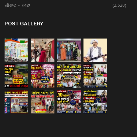
સૌરાષ્ટ – કચ્છ
(2,520)
POST GALLERY