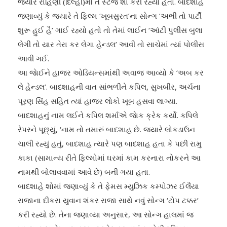
જ્યારે રોહિણી (દિલ્હી)માં તે સ્ટેજ શો કરી રહ્યો હતો. બાદશાહે
જણાવ્યું કે જ્યારે તે ફિલ્મ ‘ખૂબસુરત’ના સોન્ગ ‘અભી તો પાર્ટી
શુરૂ હુઈ હૈ’ ગાઈ રહ્યો હતો તો તેમાં લાઈન ‘આંટી પુલીસ બુલા
લેગી તો યાર તેરા કર લેગા હેન્ડલ’ આવી તો સાચેમાં ત્યાં પોલીસ
આવી ગઈ.
આ જાેઈને હાજર ઓડિયન્સમાંથી અવાજ આવ્યો કે ‘અબ કર
લે હેન્ડલ’. બાદશાહની વાત સાંભળીને કપિલ, સુખબીર, અર્ચના
પૂરણ સિંહ સહિત ત્યાં હાજર લોકો ખૂબ હસવા લાગ્યા.
બાદશાહનું નામ લઈને કપિલ શર્માએ જાેક ક્રેક કર્યો. કપિલે
રેપરને પૂછ્યું, ‘નામ તો તમારું બાદશાહ છે. જ્યારે લોકડાઉન
ચાલી રહ્યું હતું, બાદશાહ ત્યારે પણ બાદશાહ હતા કે પછી રામુ
કાકા (સામાન્ય રીતે ફિલ્મોમાં ઘરમાં કામ કરનારા નોકરને આ
નામથી બોલાવવામાં આવે છે) બની ગયા હતા.
બાદશાહે શોમાં જણાવ્યું કે તે ફેમસ મ્યુઝિક કમ્પોઝર ઈલૈયા
રાજાના દીકરા યુવાન શંકર રાજા સાથે નવું સોન્ગ ‘ટોપ ટક્કર’
કરી રહ્યો છે. તેના જણાવ્યા અનુસાર, આ સોન્ગ હાલમાં જ