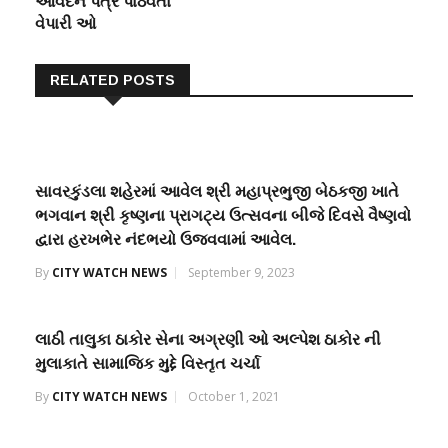
આવેદન પત્ર પાઠવતા
વેપારી ઓ
RELATED POSTS
સાવરકુંડલા શહેરમાં આવેલ શ્રી મહાપ્રભુજી બેઠકજી ખાતે
ભગવાન શ્રી કૃષ્ણના પ્રાગટ્ય ઉત્સવના બીજે દિવસે વૈષ્ણવો
દ્વારા હરખભેર નંદભયો ઉજવવામાં આવેલ.
By
CITY WATCH NEWS
September 9, 2023
લાઠી તાલુકા ઠાકોર સેના અગ્રણી ઓ અલ્પેશ ઠાકોર ની
મુલાકાતે સામાજિક મુદ્દે વિસ્તૃત ચર્ચા
By
CITY WATCH NEWS
October 1, 2021