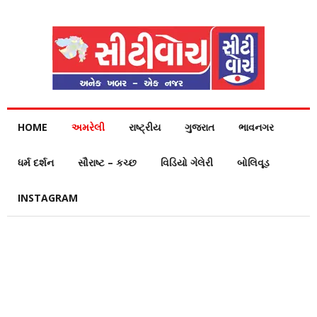
HOME
અમરેલી
રાષ્ટ્રીય
ગુજરાત
ભાવનગર
ધર્મ દર્શન
સૌરાષ્ટ – કચ્છ
વિડિયો ગેલેરી
બોલિવૂડ
INSTAGRAM