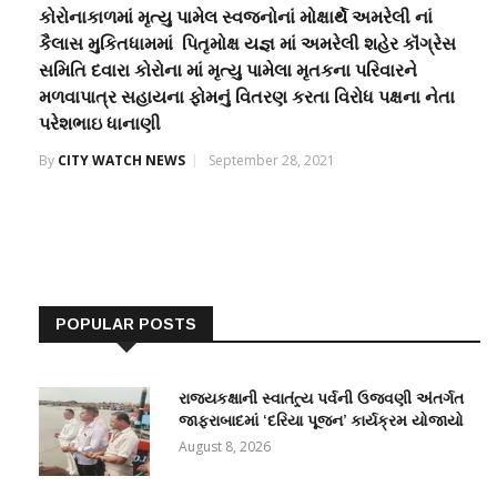
કોરોનાકાળમાં મૃત્યુ પામેલ સ્વજનોનાં મોક્ષાર્થે અમરેલી નાં
કૈલાસ મુકિતધામમાં પિતૃમોક્ષ યજ્ઞ માં અમરેલી શહેર કૉંગ્રેસ
સમિતિ દવારા કોરોના માં મૃત્યુ પામેલા મૃતકના પરિવારને
મળવાપાત્ર સહાયના ફોમનું વિતરણ કરતા વિરોધ પક્ષના નેતા
પરેશભાઇ ધાનાણી
By
CITY WATCH NEWS
September 28, 2021
POPULAR POSTS
રાજ્યકક્ષાની સ્વાતંત્ર્ય પર્વની ઉજવણી અંતર્ગત
જાફરાબાદમાં ‘દરિયા પૂજન’ કાર્યક્રમ યોજાયો
August 8, 2026