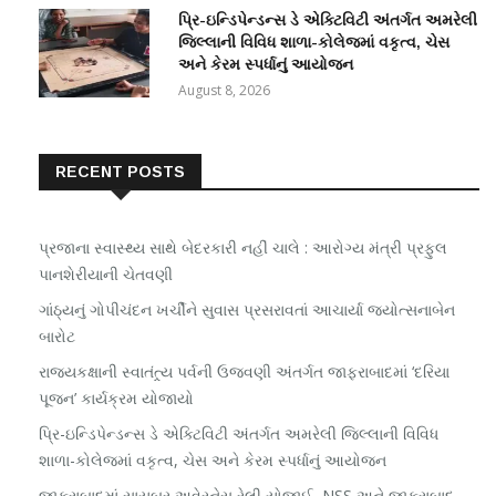
પ્રિ-ઇન્ડિપેન્ડન્સ ડે એક્ટિવિટી અંતર્ગત અમરેલી
જિલ્લાની વિવિધ શાળા-કોલેજમાં વકૃત્વ, ચેસ
અને કેરમ સ્પર્ધાનું આયોજન
August 8, 2026
RECENT POSTS
પ્રજાના સ્વાસ્થ્ય સાથે બેદરકારી નહીં ચાલે : આરોગ્ય મંત્રી પ્રફુલ
પાનશેરીયાની ચેતવણી
ગાંઠ્યનું ગોપીચંદન ખર્ચીને સુવાસ પ્રસરાવતાં આચાર્યા જ્યોત્સનાબેન
બારોટ
રાજ્યકક્ષાની સ્વાતંત્ર્ય પર્વની ઉજવણી અંતર્ગત જાફરાબાદમાં ‘દરિયા
પૂજન’ કાર્યક્રમ યોજાયો
પ્રિ-ઇન્ડિપેન્ડન્સ ડે એક્ટિવિટી અંતર્ગત અમરેલી જિલ્લાની વિવિધ
શાળા-કોલેજમાં વકૃત્વ, ચેસ અને કેરમ સ્પર્ધાનું આયોજન
જાફરાબાદમાં સાયબર અવેરનેસ રેલી યોજાઈ, NSS અને જાફરાબાદ