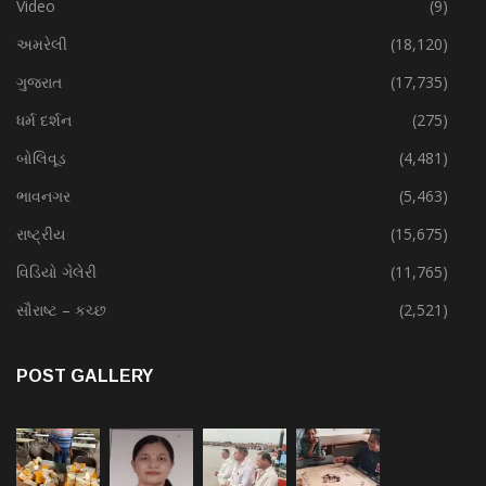
Video
(9)
અમરેલી
(18,120)
ગુજરાત
(17,735)
ધર્મ દર્શન
(275)
બોલિવૂડ
(4,481)
ભાવનગર
(5,463)
રાષ્ટ્રીય
(15,675)
વિડિયો ગેલેરી
(11,765)
સૌરાષ્ટ – કચ્છ
(2,521)
POST GALLERY