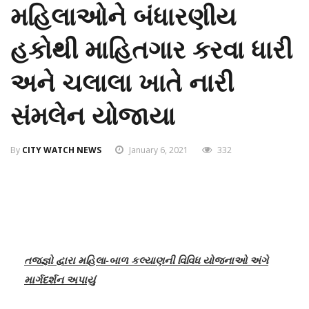
મહિલાઓને બંધારણીય
હકોથી માહિતગાર કરવા ધારી
અને ચલાલા ખાતે નારી
સંમલેન યોજાયા
By
CITY WATCH NEWS
January 6, 2021
332
તજજ્ઞો દ્વારા મહિલા-બાળ કલ્યાણની વિવિધ યોજનાઓ અંગે
માર્ગદર્શન અપાયું