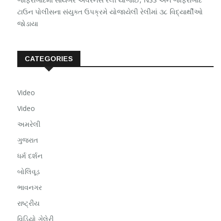
ટાઉન પોલીસના સંયુક્ત ઉપક્રમે યોજાયેલી રેલીમાં ૩૮ વિદ્યાર્થીઓ
જોડાયા
CATEGORIES
Video
Video
અમરેલી
ગુજરાત
ધર્મ દર્શન
બોલિવૂડ
ભાવનગર
રાષ્ટ્રીય
વિડિયો ગેલેરી