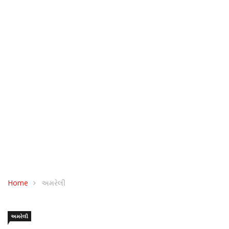
Home
અમરેલી
અમરેલી