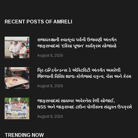
RECENT POSTS OF AMRELI
રાજ્યકક્ષાની સ્વાતંત્ર્ય પર્વની ઉજવણી અંતર્ગત
જાફરાબાદમાં ‘દરિયા પૂજન’ કાર્યક્રમ યોજાયો
August 8, 2026
પ્રિ-ઇન્ડિપેન્ડન્સ ડે એક્ટિવિટી અંતર્ગત અમરેલી
જિલ્લાની વિવિધ શાળા-કોલેજમાં વકૃત્વ, ચેસ અને કેરમ
સ્પર્ધાનું આયોજન
August 8, 2026
જાફરાબાદમાં સાયબર અવેરનેસ રેલી યોજાઈ,
NSS અને જાફરાબાદ ટાઉન પોલીસના સંયુક્ત ઉપક્રમે
યોજાયેલી રેલીમાં ૩૮ વિદ્યાર્થીઓ જોડાયા
August 8, 2026
TRENDING NOW