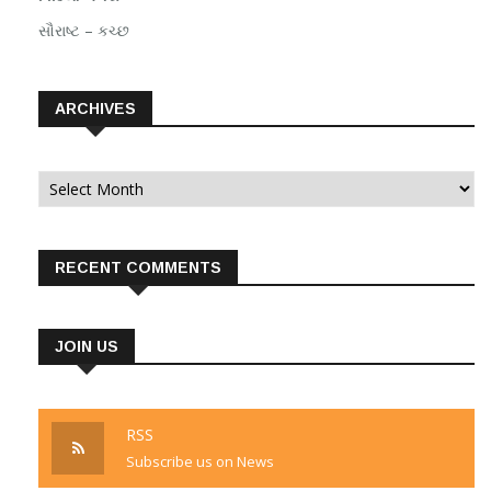
સૌરાષ્ટ – કચ્છ
ARCHIVES
Archives
RECENT COMMENTS
JOIN US
RSS
Subscribe us on News