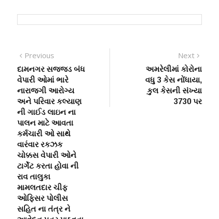
Post
Previous
Next
Previous
Next
post:
post:
દામનગર સજ્જડ બંધ
અમરેલીમાં કોરોના
navigation
વેપારી ઓમાં ભારે
વધુ 3 કેસ નોંધાયા,
નારાજગી આરોગ્ય
કુલ કેસની સંખ્યા
અને પરિવાર કલ્યાણ
3730 પર
ની ગાઈડ લાઇન ના
પાલન માટે આવતા
કર્મચારી ઓ સાથે
વારંવાર રકઝક
ચોક્કસ વેપારી ઓને
ટાર્ગેટ કરતા હોવા ની
રાવ તાલુકા
મામલતદાર ચીફ
ઓફિસર પોલીસ
સહિત ના તંત્ર ને