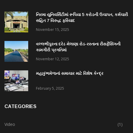
નિરમા યુનિવર્સિટીમાં રૂપિયા 5 કરોડની ઉચાપત, કર્મચારી
સહિત 7 વિરુદ્ધ ફરિયાદ
November 15, 2025
વલ્લભીપુરના દરેડ મેલાણા રોડ-રસ્તાના રીસર્ફેસિંગની
કામગીરી પ્રગતિમાં
November 12, 2025
મહાકુંભમેળાનાં સમાચાર માટે વિશેષ કેન્દ્ર
February 5, 2025
CATEGORIES
Video
(1)