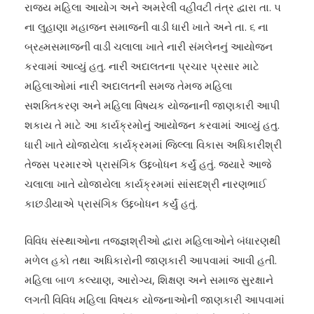
રાજ્ય મહિલા આયોગ અને અમરેલી વહીવટી તંત્ર દ્વારા તા. ૫
ના લુહાણા મહાજન સમાજની વાડી ધારી ખાતે અને તા. ૬ ના
બ્રહ્મસમાજની વાડી ચલાલા ખાતે નારી સંમલેનનું આયોજન
કરવામાં આવ્યું હતુ. નારી અદાલતના પ્રચાર પ્રસાર માટે
મહિલાઓમાં નારી અદાલતની સમજ તેમજ મહિલા
સશક્તિકરણ અને મહિલા વિષયક યોજનાની જાણકારી આપી
શકાય તે માટે આ કાર્યક્રમોનું આયોજન કરવામાં આવ્યું હતુ.
ધારી ખાતે યોજાયેલા કાર્યક્રમમાં જિલ્લા વિકાસ અધિકારીશ્રી
તેજસ પરમારએ પ્રાસંગિક ઉદ્દબોધન કર્યું હતું. જયારે આજે
ચલાલા ખાતે યોજાયેલા કાર્યક્રમમાં સાંસદશ્રી નારણભાઈ
કાછડીયાએ પ્રાસંગિક ઉદ્દબોધન કર્યું હતું.
વિવિધ સંસ્થાઓના તજજ્ઞશ્રીઓ દ્વારા મહિલાઓને બંધારણથી
મળેલ હકો તથા અધિકારોની જાણકારી આપવામાં આવી હતી.
મહિલા બાળ કલ્યાણ, આરોગ્ય, શિક્ષણ અને સમાજ સુરક્ષાને
લગતી વિવિધ મહિલા વિષયક યોજનાઓની જાણકારી આપવામાં