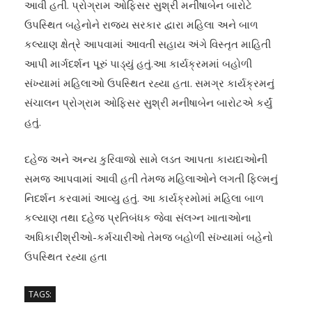
આવી હતી. પ્રોગ્રામ ઓફિસર સુશ્રી મનીષાબેન બારોટે
ઉપસ્થિત બહેનોને રાજ્ય સરકાર દ્વારા મહિલા અને બાળ
કલ્યાણ ક્ષેત્રે આપવામાં આવતી સહાય અંગે વિસ્તૃત માહિતી
આપી માર્ગદર્શન પૂરું પાડ્યું હતું.આ કાર્યક્રમમાં બહોળી
સંખ્યામાં મહિલાઓ ઉપસ્થિત રહ્યા હતા. સમગ્ર કાર્યક્રમનું
સંચાલન પ્રોગ્રામ ઓફિસર સુશ્રી મનીષાબેન બારોટએ કર્યું
હતું.
દહેજ અને અન્ય કુરિવાજો સામે લડત આપતા કાયદાઓની
સમજ આપવામાં આવી હતી તેમજ મહિલાઓને લગતી ફિલ્મનું
નિદર્શન કરવામાં આવ્યુ હતું. આ કાર્યક્રમોમાં મહિલા બાળ
કલ્યાણ તથા દહેજ પ્રતિબંધક જેવા સંલગ્ન ખાતાઓના
અધિકારીશ્રીઓ-કર્મચારીઓ તેમજ બહોળી સંખ્યામાં બહેનો
ઉપસ્થિત રહ્યા હતા
TAGS: